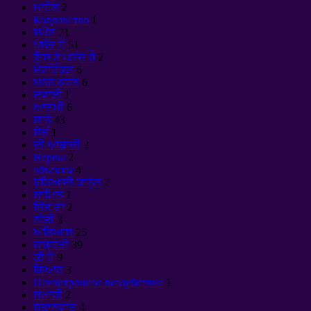
ਮਾਹੌਲ
2
Колдовство
1
ਸਪੇਸ
71
ਪਸੰਦ ਹੈ
51
ਇਸ ਨੂੰ ਪਸੰਦ ਹੈ
2
ਮੈਟਰਿਕਸ
6
ਮਨਨ ਕਰਨ
6
ਦਵਾਈ
1
ਆਦਮੀ
6
ਸਾਨੂੰ
43
ਸੋਚ
1
ਦੀ ਆਬਾਦੀ
2
Нервы
2
объекты
4
ਬੁਨਿਆਦੀ ਕਾਨੂੰਨ
2
ਸਾਮਿਲ
1
ਜਿੱਤ ਦਾ
2
ਨੀਤੀ
3
ਅਭਿਆਸ
25
ਜਾਗ੍ਰਤੀ
39
ਕੀ ਹੋ
9
ਗਿਆਨ
3
Психотронное воздействие
1
ਸਮਾਧੀ
2
ਸ਼ਤਾਨਵਾਦ
4