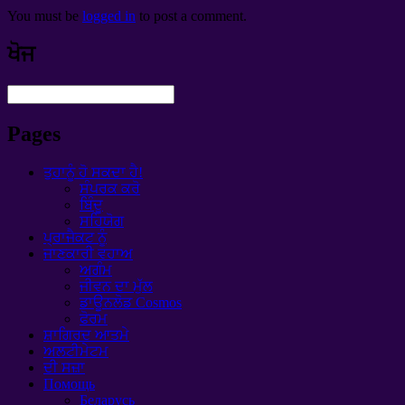
You must be
logged in
to post a comment
.
ਖੋਜ
Pages
ਤੁਹਾਨੂੰ ਹੋ ਸਕਦਾ ਹੈ!
ਸੰਪਰਕ ਕਰੋ
ਬਿੰਦੂ
ਸਹਿਯੋਗ
ਪ੍ਰਾਜੈਕਟ ਨੂੰ
ਜਾਣਕਾਰੀ ਵਹਾਅ
ਅਗੰਮ
ਜੀਵਨ ਦਾ ਮੁੱਲ
ਡਾਊਨਲੋਡ Cosmos
ਫੋਰਮ
ਸ਼ਾਗਿਰਦ ਆਤਮੇ
ਅਲਟੀਮੇਟਮ
ਦੀ ਸਜ਼ਾ
Помощь
Беларусь