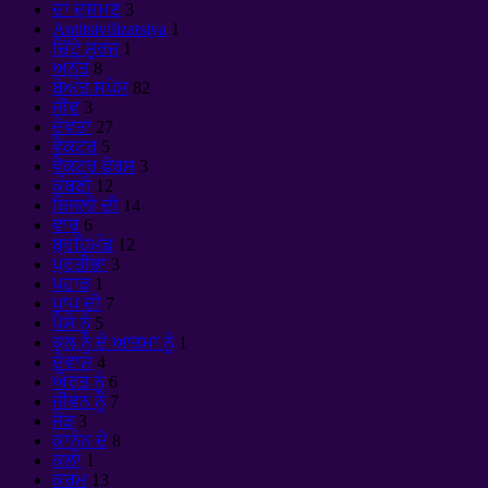
ਦਾ ਦੁਸ਼ਮਣ
3
Antitsivilizatsiya
1
ਚਿੱਟੇ ਸੂਰਜ
1
ਅਨੰਤ
8
ਬੇਅੰਤ ਸਪੇਸ
82
ਜੀਵ
3
ਦੇਵਤਾ
27
ਵੈਕਟਰ
5
ਵੈਕਟਰ ਫੋਰਸ
3
ਕੰਬਣੀ
12
ਬਿਜਲੀ ਦੀ
14
ਵਾਰ
6
ਬ੍ਰਹਿਮੰਡ
12
ਪ੍ਰਤੀਭਾ
3
ਪਹਾੜ
1
ਪਾਪ ਦੀ
7
ਪੈਸੇ ਨੂੰ
5
ਕੁਲ ਨੂੰ ਦੇ ਆਤਮਾ ਨੂੰ
1
ਦੇਵਾਸ
4
ਔਰਤ ਨੂੰ
6
ਜੀਵਨ ਨੂੰ
7
ਜੋੜ
3
ਕਾਨੂੰਨ ਦੇ
8
ਕਲਾ
1
ਕਰਮ
13