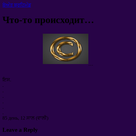
ਬੇਅੰਤ ਬ੍ਰਹਿਮੰਡ
Что-то происходит
…
…
ਇਸ.
.
.
.
.
.
.
85
день
, 12 ਸਾਲ (ਵਾਲੀ)
Leave a Reply