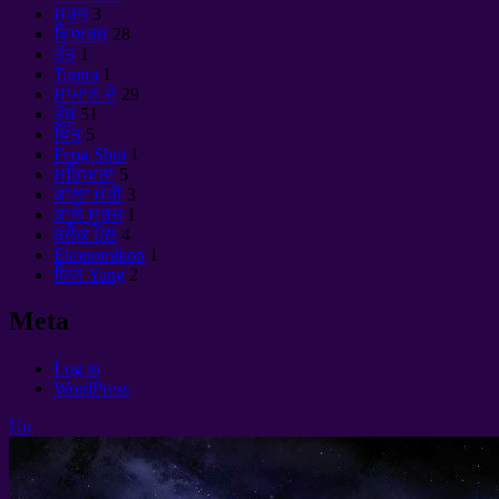
ਸੂਰਜ
3
ਵਿਅਰਥ
28
ਤੱਤ
1
Tantra
1
ਸਾਮਾਨ ਦੇ
29
ਤੱਥ
51
ਵਿੱਤ
5
Feng Shui
1
ਸਭਿਅਤਾ
5
ਕਾਲਾ ਮੋਰੀ
3
ਕਾਲੇ ਸੂਰਜ
1
ਬਲੈਕ ਹੋਲ
4
Ekonomikon
1
ਯਿਨ Yang
2
Meta
Log in
WordPress
Up