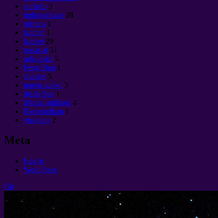
aurinko
3
turhamaisuus
28
olemus
1
tantran
1
laitteet
29
tosiasiat
51
raha-asiat
5
Feng Shui
1
sivistys
5
musta aukko
3
black Sun
1
Mustia aukkoja
4
Ekonomikon
1
yin yang
2
Meta
Log in
WordPress
Up