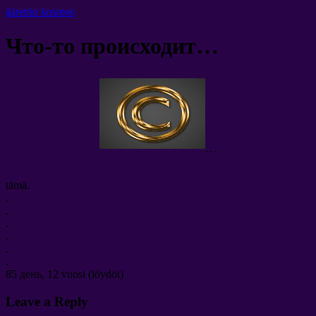
ääretön kosmos
Что-то происходит
…
…
tämä.
.
.
.
.
.
.
85
день
, 12 vuosi (löydöt)
Leave a Reply