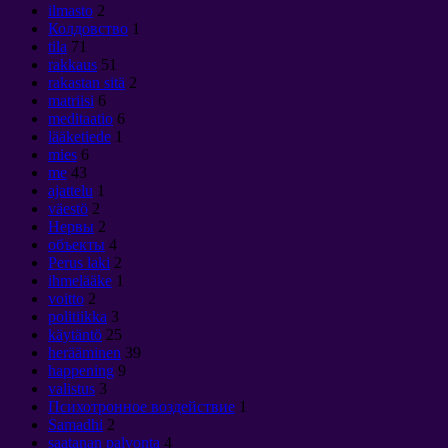
ilmasto
2
Колдовство
1
tila
71
rakkaus
51
rakastan sitä
2
matriisi
6
meditaatio
6
lääketiede
1
mies
6
me
43
ajattelu
1
väestö
2
Нервы
2
объекты
4
Perus laki
2
ihmelääke
1
voitto
2
politiikka
3
käytäntö
25
herääminen
39
happening
9
valistus
3
Психотронное воздействие
1
Samadhi
2
saatanan palvonta
4