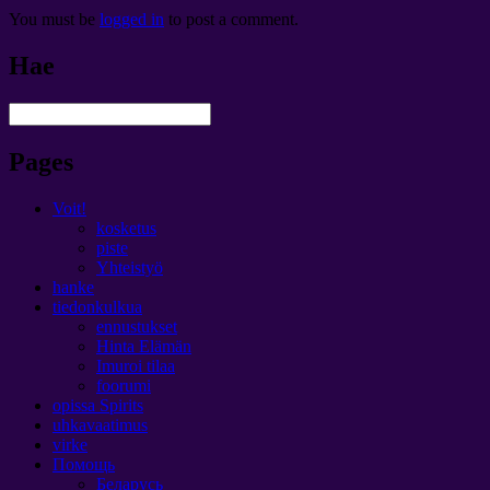
You must be
logged in
to post a comment
.
Hae
Pages
Voit!
kosketus
piste
Yhteistyö
hanke
tiedonkulkua
ennustukset
Hinta Elämän
Imuroi tilaa
foorumi
opissa Spirits
uhkavaatimus
virke
Помощь
Беларусь