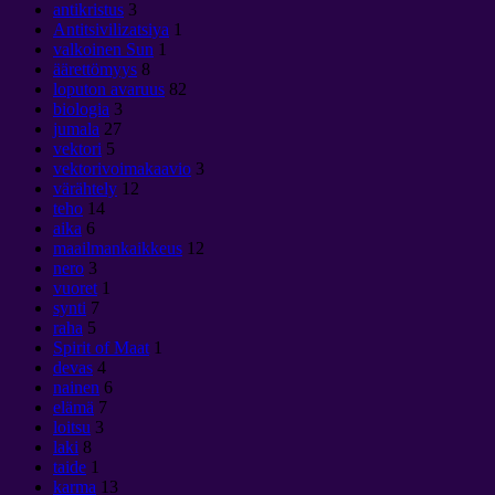
antikristus
3
Antitsivilizatsiya
1
valkoinen Sun
1
äärettömyys
8
loputon avaruus
82
biologia
3
jumala
27
vektori
5
vektorivoimakaavio
3
värähtely
12
teho
14
aika
6
maailmankaikkeus
12
nero
3
vuoret
1
synti
7
raha
5
Spirit of Maat
1
devas
4
nainen
6
elämä
7
loitsu
3
laki
8
taide
1
karma
13