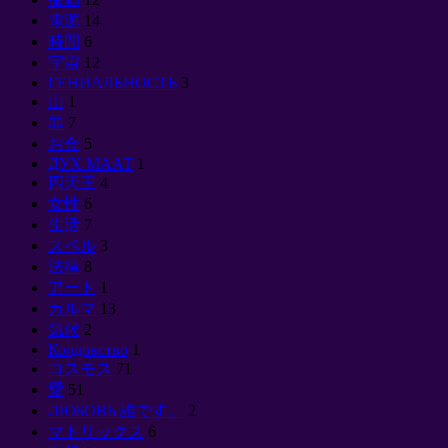
電源
14
時間
6
宇宙
12
ГЕНИАЛЬНОСТЬ
3
山
1
罪
7
お金
5
ДУХ МААТ
1
四天王
4
女性
6
生活
7
スペル
3
法律
8
アート
1
カルマ
13
気候
2
Колдовство
1
コスモス
71
愛
51
ЛЮБОВЬ 誰です。
2
マトリックス
6