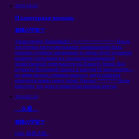
2019-10-03
Планетарная помощь
無限の宇宙で
Здравствуйте ЛюБиМыЕ
! ^)
^^^^^^^^^^^^^^^^ После
достаточно продолжительных размышлений было
принято судебное заключение и сейчас будет оглашено
решение относящееся к несанкционированной
хозяйственной деятельности на Планете Земля
.
Вся
мудрость Вселенной скрыта в каждом Её миллиметре
–
не зачем желать слишком многого
,
когда решение
находится прямо перед тобой
.
Пролог
. ********
Всем
известно
,
что дела в правительственных кругах
2014-02-24
…火星…
無限の宇宙で
Orès, 暗黒大陸.