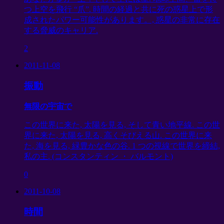
つ上空を飛行 “爪”. 時間の経過と共に死の惑星上で形
成されたパワー可能性があります。, 惑星の非常に存在
する脅威のキャリア.
2
2011-11-08
振動
無限の宇宙で
この世界に来た, 太陽を見る, そして青い地平線. この世
界に来た, 太陽を見る, 高くそびえる山. この世界に来
た, 海を見る, 緑豊かな色の谷. 1 つの視線で世界を締結,
私の主. (コンスタンティン ・ バルモント)
0
2011-10-08
時間