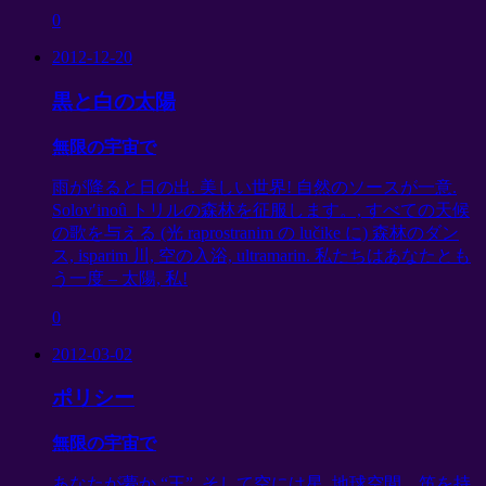
0
2012-12-20
黒と白の太陽
無限の宇宙で
雨が降ると日の出. 美しい世界! 自然のソースが一意.
Solov′inoû トリルの森林を征服します。, すべての天候
の歌を与える (光 raprostranim の lučike に) 森林のダン
ス, isparim 川, 空の入浴, ultramarin. 私たちはあなたとも
う一度 – 太陽, 私!
0
2012-03-02
ポリシー
無限の宇宙で
あなたが夢か “王”. そして空には星. 地球空間、笛を持