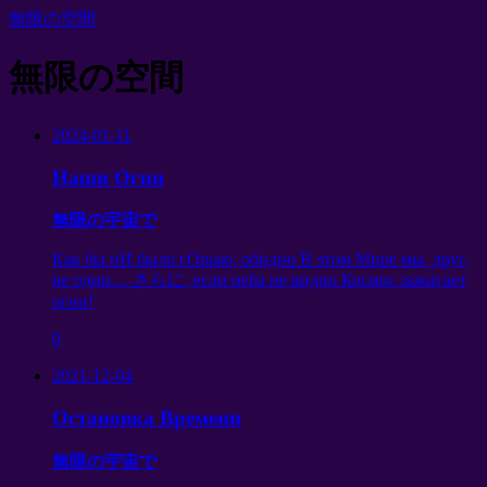
無限の空間
無限の空間
2024-01-11
Наши Огни
無限の宇宙で
Как бы нИ было гОрько
,
обидно В этом Мире мы
,
друг
,
не одни
… さらに,
если неба не видно Космос зажигает
огни
!
0
2021-12-04
Остановка Времени
無限の宇宙で