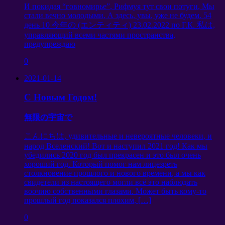
И покидая “говномирье”
,
Рифмуя тут свои потуги
,
Мы
стали вечно молодыми
,
А здесь
,
увы
,
уже не будем
. 54
день
10 今年の (エンティティ) 23.02.2022
по Г.К
. 私は,
управляющий всеми частями пространства
,
предупреждаю
0
2021-01-14
С Новым Годом
!
無限の宇宙で
こんにちは,
удивительные и невероятные человеки
,
и
народ Вселенский
!
Вот и наступил
2021
год
!
Как мы
убедились
2020
год был прекрасен и это был очень
хороший год
.
Который помог нам лицезреть
столкновение прошлого и нового времени
,
а мы как
свидетели из настоящего могли всё это наблюдать
воочию собственными глазами
.
Может быть кому-то
прошлый год показался плохим
, […]
0