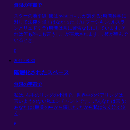
無限の宇宙で
スターの地平線, 彼は svistnet – 月が震える; 時間科学に
対して法律を強くはなかった. ( As プーシキン. ルスラ
ンとリュドミラ) 時間は常に警告なしにしています. そ
れは何も誰にも言うし、が表示されます。, 彼が望んで
いるとき.
0
2011-08-30
階層化されたスペース
無限の宇宙で
私は, 右手のリングの小指で、世界中のベアリングは、
言いようのない私エンチャントです。, "あなたは言う:
あなたは! 暗闇の中から壊した. だから私は泣く泣く泣
く,
6