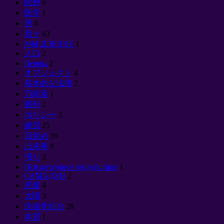
瞑想
6
医学
1
男
6
我々
43
МЫШЛЕНИЕ
1
人口
2
Нервы
2
オブジェクト
4
基本的な法律
2
万能薬
1
勝利
2
ポリシー
3
練習
25
目覚め
39
出来事
9
悟り
3
Психотронное воздействие
1
САМАДХИ
2
悪魔
4
太陽
3
洗面化粧台
28
本質
1