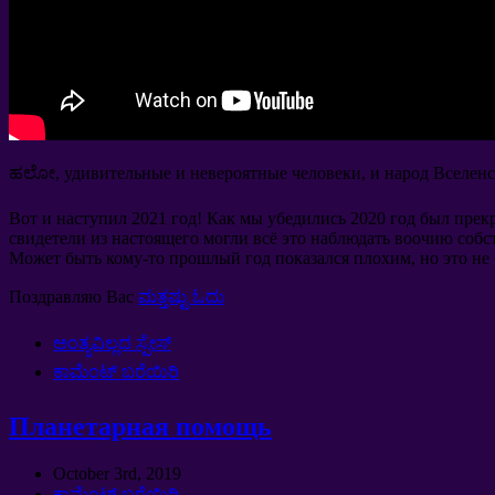
ಹಲೋ,
удивительные и невероятные человеки
,
и народ Вселен
Вот и наступил
2021
год
!
Как мы убедились
2020
год был прек
свидетели из настоящего могли всё это наблюдать воочию соб
Может быть кому-то прошлый год показался плохим
,
но это не
Поздравляю Вас
ಮತ್ತಷ್ಟು ಓದು
ಅಂತ್ಯವಿಲ್ಲದ ಸ್ಪೇಸ್
ಕಾಮೆಂಟ್ ಬರೆಯಿರಿ
Планетарная помощь
October 3rd
, 2019
ಕಾಮೆಂಟ್ ಬರೆಯಿರಿ