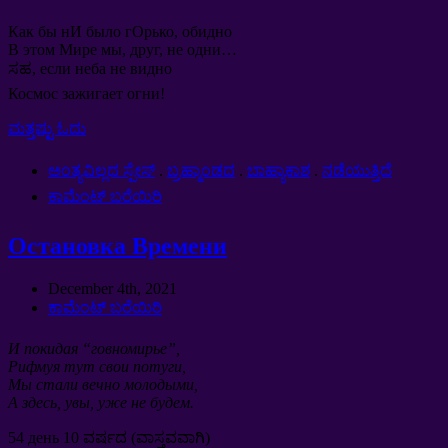
Как бы нИ было гОрько
,
обидно
В этом Мире мы
,
друг
,
не одни
…
ಸಹ,
если неба не видно
Космос зажигает огни
!
ಮತ್ತಷ್ಟು ಓದು
ಅಂತ್ಯವಿಲ್ಲದ ಸ್ಪೇಸ್
.
ಬ್ರಹ್ಮಾಂಡದ
.
ಬಾಹ್ಯಾಕಾಶ
.
ನಡೆಯುತ್ತಿದೆ
ಕಾಮೆಂಟ್ ಬರೆಯಿರಿ
Остановка Времени
December 4th
, 2021
ಕಾಮೆಂಟ್ ಬರೆಯಿರಿ
И покидая “говномирье”
,
Рифмуя тут свои потуги
,
Мы стали вечно молодыми
,
А здесь
,
увы
,
уже не будем
.
54
день
10 ವರ್ಷದ (ವಾಸ್ತವವಾಗಿ)