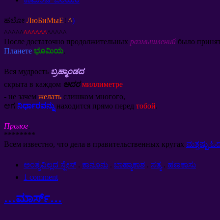
ಹಲೋ
ЛюБиМыЕ
!
^
)
^^^^^
^^^^^^
^^^^^
После достаточно продолжительных
размышлений
было принят
Планете
ಭೂಮಿಯ
.
Вся мудрость
ಬ್ರಹ್ಮಾಂಡದ
скрыта в каждом
ಅದರ
миллиметре
-
не зачем
желать
слишком многого
,
ಆಗ
ನಿರ್ಧಾರವನ್ನು
находится прямо перед
тобой
.
Пролог
.
********
Всем известно
,
что дела в правительственных кругах
ಮತ್ತಷ್ಟು ಓ
ಅಂತ್ಯವಿಲ್ಲದ ಸ್ಪೇಸ್
.
ಕಾನೂನು
.
ಬಾಹ್ಯಾಕಾಶ
.
ಸತ್ಯ
.
ಹಣಕಾಸು
1
comment
…ಮಾರ್ಸ್…