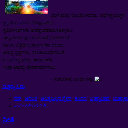
ಮಳೆ ಮತ್ತು ಸೂರ್ಯೋದಯ. ಪರ್ಫೆಕ್ಟ್ ವರ್ಲ್ಡ್!
ಪ್ರಕೃತಿಯ ಮೂಲ ವಿಶಿಷ್ಟವಾಗಿದೆ.
ನೈಟಿಂಗೇಲ್ trill ಅರಣ್ಯ ವಶಪಡಿಸಿಕೊಳ್ಳಲು,
ಎಲ್ಲಾ ಹಾಡು ಪೂರ್ವಸೂಚನೆ ನೀಡಲಾಗಿದೆ
(lucika ವಿಶ್ವದ raprostranim ರಂದು)
ಅರಣ್ಯ ನೃತ್ಯಗಳು, ನದಿ ಆವಿಯಾಗುವಿಕೆ,
ಆಕಾಶದಲ್ಲಿ ಈಜು, ultramarin.
ನೀವು ಅದನ್ನು ಪುನರಾವರ್ತಿಸಲು
- ಸೂರ್ಯನ, ಎಂದು ನನ್ನ!
ಮತ್ತಷ್ಟು ಓದು
ಸನ್
.
ಅನಂತ
.
ಅಂತ್ಯವಿಲ್ಲದ ಸ್ಪೇಸ್
.
ಕಂಪನ
.
ಬ್ರಹ್ಮಾಂಡದ
.
ಬಾಹ್ಯಾಕ
ಕಾಮೆಂಟ್ ಬರೆಯಿರಿ
ನೀತಿ