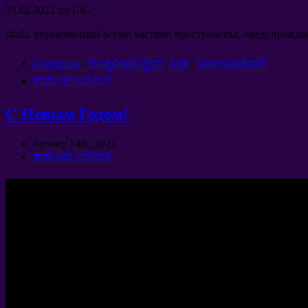
23.02.2022
по Г.К
.
ನಾನು,
управляющий всеми частями пространства
,
предупрежда
Cущество
.
ಅಂತ್ಯವಿಲ್ಲದ ಸ್ಪೇಸ್
.
ನೀತಿ
.
ಮೂಲಭೂತವಾಗಿ
ಕಾಮೆಂಟ್ ಬರೆಯಿರಿ
С Новым Годом
!
January 14th
, 2021
ಕಾಮೆಂಟ್ ಬರೆಯಿರಿ