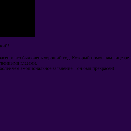
ский
!
расен и это был очень хороший год
.
Который помог нам лицезрет
ственными глазами
.
 более чем эмоциональное заявление
–
он был прекрасен
!