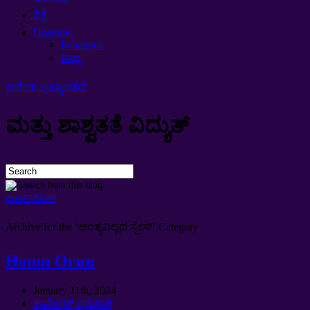
ಶಿಕ್ಷೆ
Помощь
Беларусь
ರಷ್ಯಾ
ಅನಂತ ಬ್ರಹ್ಮಾಂಡದ
ಮತ್ತು ಶಾಶ್ವತತೆ ವಿದ್ಯುತ್
ಆರ್ಎಸ್ಎಸ್
Archive for the ‘
ಅಂತ್ಯವಿಲ್ಲದ ಸ್ಪೇಸ್’
Category
Наши Огни
January 11th
, 2024
ಕಾಮೆಂಟ್ ಬರೆಯಿರಿ