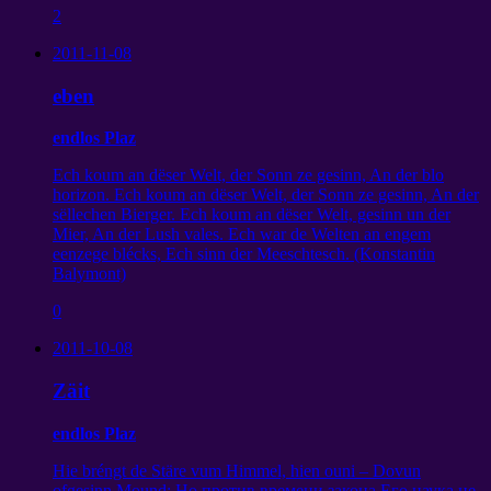
2
2011-11-08
eben
endlos Plaz
Ech koum an dëser Welt, der Sonn ze gesinn, An der blo
horizon. Ech koum an dëser Welt, der Sonn ze gesinn, An der
sëllechen Bierger. Ech koum an dëser Welt, gesinn un der
Mier, An der Lush vales. Ech war de Welten an engem
eenzege blécks, Ech sinn der Meeschtesch. (Konstantin
Balymont)
0
2011-10-08
Zäit
endlos Plaz
Hie bréngt de Stäre vum Himmel, hien ouni – Dovun
ofgesinn Mound;
Но против времени закона Его наука не