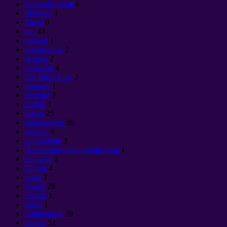
Gottesdéngscht
6
Medezin
1
Mann
6
mir
43
denken
1
Populatioun
2
Нервы
2
объекты
4
Der Basis Law
2
panacea
1
Victoire
2
Politik
3
Praxis
25
énnerstetzen
39
geschitt
9
opgekläerte
3
Психотронное воздействие
1
Samadhi
2
Ghosts
4
Sonn
3
Vanity
28
Essenz
1
tantra
1
Equipement
29
Fakten
51