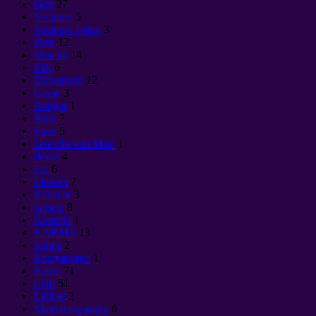
Gott
27
Vecteure
5
Vecteure Force
3
eben
12
Muecht
14
Zäit
6
Universum
12
Genie
3
Bierger
1
Sënn
7
Suen
5
Geescht vun Maat
1
devas
4
Fra
6
Liewen
7
Kënscht
3
Gesetz
8
Konscht
1
KARMA
13
Klima
2
Колдовство
1
Raum
71
Léift
51
Léift et
2
Matrixentgasung
6