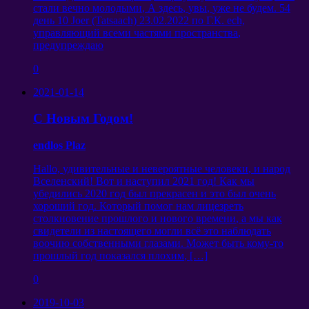
стали вечно молодыми
,
А здесь
,
увы
,
уже не будем
. 54
день
10 Joer (Tatsaach) 23.02.2022
по Г.К
. ech,
управляющий всеми частями пространства
,
предупреждаю
0
2021-01-14
С Новым Годом
!
endlos Plaz
Hallo,
удивительные и невероятные человеки
,
и народ
Вселенский
!
Вот и наступил
2021
год
!
Как мы
убедились
2020
год был прекрасен и это был очень
хороший год
.
Который помог нам лицезреть
столкновение прошлого и нового времени
,
а мы как
свидетели из настоящего могли всё это наблюдать
воочию собственными глазами
.
Может быть кому-то
прошлый год показался плохим
, […]
0
2019-10-03