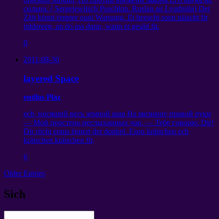
сильна
. ( Sergejewitsch Puschkin. Ruslan an Lyudmila) Der
Zäit kënnt ëmmer ouni Warnung. Et heescht soen näischt fir
jiddereen, an do ass dann, wann et gesäit fit.
0
2011-08-30
layered Space
endlos Plaz
ech,
носящий весь земной шар На мизинце правой руки
— Мой перстень неслыханных чар
,
— Тебе говорю
: Dir!
Dir riicht eraus ënnert der donkel. Esou kräischen ech
kräischen kräischen fir,
6
Older Entries
Sich