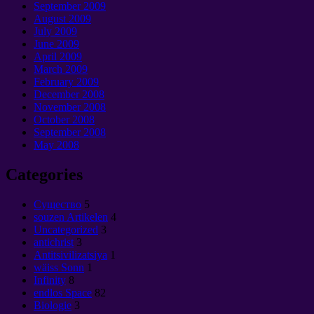
September 2009
August
2009
July
2009
June
2009
April
2009
March
2009
February
2009
December
2008
November
2008
October
2008
September 2008
May
2008
Categories
Cущество
5
souzen Artikelen
4
Uncategorized
3
antichrist
3
Antitsivilizatsiya
1
wäiss Sonn
1
Infinity
8
endlos Space
82
Biologie
3