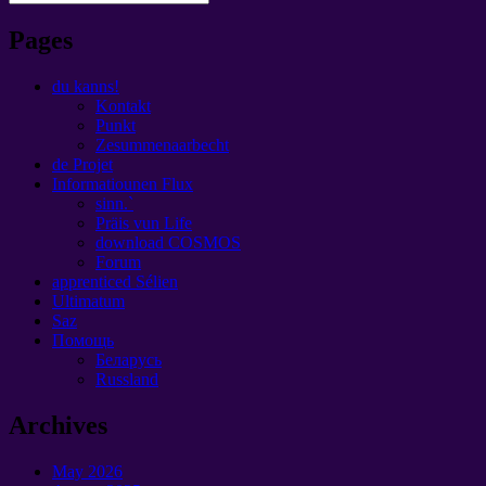
Pages
du kanns!
Kontakt
Punkt
Zesummenaarbecht
de Projet
Informatiounen Flux
sinn.`
Präis vun Life
download COSMOS
Forum
apprenticed Sélien
Ultimatum
Saz
Помощь
Беларусь
Russland
Archives
May
2026