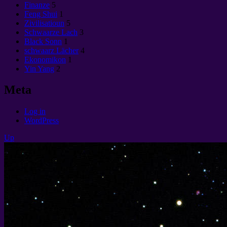
Finanze
5
Feng Shui
1
Zivilisatioun
5
Schwaarze Lach
3
Black Sonn
1
schwaarz Lächer
4
Ekonomikon
1
Yin Yang
2
Meta
Log in
WordPress
Up