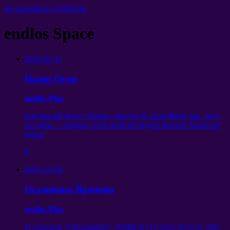
der onendlech COSMOS
endlos Space
2024-01-11
Наши Огни
endlos Plaz
Как бы нИ было гОрько
,
обидно В этом Мире мы
,
друг
,
не одни
… souguer,
если неба не видно Космос зажигает
огни
!
0
2021-12-04
Остановка Времени
endlos Plaz
И покидая “говномирье”
,
Рифмуя тут свои потуги
,
Мы