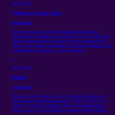
2012-12-20
Schwaarz a wäiss Sonn
endlos Plaz
Reent a Sunrises. perfekt Welt! Natur an d'Source ass
eenzegaarteg. Nightingale trill Bësch iwwerwanne, Kritt all
Lidd Iwwregens hätt (Op lucika Welt raprostranim) Bësch
dances, Floss opléist, Swimming am Himmel, ultramarin. Mir
widderhuelen et mat Iech – Sonn, ginn meng!
0
2012-03-02
Politik
endlos Plaz
Dream Dir gin “Kinnek”. An am Himmel Stars.
Парят со
свистом над землёй Космические
“Nol”.
На Планетах
Смерти с течением Времени может сформироваться
Власть
, eng Gefor fir d'Existenz vum ganze Planet Droen.