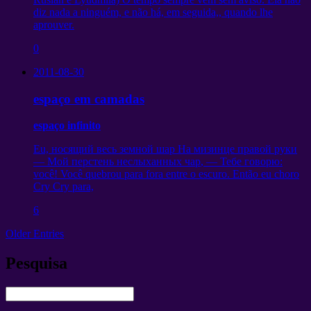
diz nada a ninguém, e não há, em seguida,, quando lhe
aprouver.
0
2011-08-30
espaço em camadas
espaço infinito
Eu,
носящий весь земной шар На мизинце правой руки
— Мой перстень неслыханных чар
,
— Тебе говорю
:
você! Você quebrou para fora entre o escuro. Então eu choro
Cry Cry para,
6
Older Entries
Pesquisa