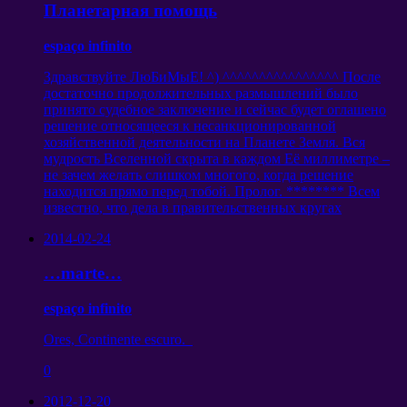
Планетарная помощь
espaço infinito
Здравствуйте ЛюБиМыЕ
! ^)
^^^^^^^^^^^^^^^^ После
достаточно продолжительных размышлений было
принято судебное заключение и сейчас будет оглашено
решение относящееся к несанкционированной
хозяйственной деятельности на Планете Земля
.
Вся
мудрость Вселенной скрыта в каждом Её миллиметре
–
не зачем желать слишком многого
,
когда решение
находится прямо перед тобой
.
Пролог
. ********
Всем
известно
,
что дела в правительственных кругах
2014-02-24
…marte…
espaço infinito
Ores, Continente escuro.
0
2012-12-20