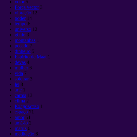
vetor
5
Força vector
3
vibração
12
poder
14
tempo
6
universo
12
gênio
3
montanhas
1
pecado
7
dinheiro
5
Espírito de Maat
1
devas
4
mulher
6
vida
7
soletrar
3
lei
8
arte
1
carma
13
clima
2
Колдовство
1
espaço
71
amor
51
amá-lo
2
matriz
6
meditação
6