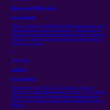
Black and White Sun
espaço infinito
Chuvas e Sunrises. Perfect World! Fonte da natureza é único.
conquistar floresta trinado Nightingale, Dada toda canção
Prognosis (Em raprostranim mundo lucika) danças florestais,
evapora rio, Natação no céu, ultramarin. Nós repeti-la com
você – sol, ser meu!
0
2012-03-02
política
espaço infinito
Sonho de ser você “rei”. E no céu Estrelas.
Парят со
свистом над землёй Космические
“unhas”.
На Планетах
Смерти с течением Времени может сформироваться
Власть
, carregando uma ameaça para a existência de todo o
Planeta.