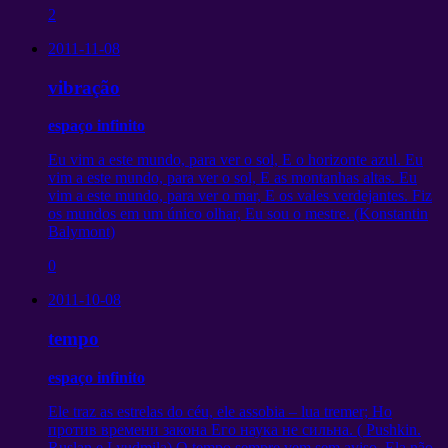
2
2011-11-08
vibração
espaço infinito
Eu vim a este mundo, para ver o sol, E o horizonte azul. Eu
vim a este mundo, para ver o sol, E as montanhas altas. Eu
vim a este mundo, para ver o mar, E os vales verdejantes. Fiz
os mundos em um único olhar, Eu sou o mestre. (Konstantin
Balymont)
0
2011-10-08
tempo
espaço infinito
Ele traz as estrelas do céu, ele assobia – lua tremer;
Но
против времени закона Его наука не сильна
. ( Pushkin.
Ruslan e Lyudmila) O tempo sempre vem sem aviso. Ela não