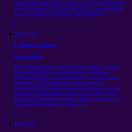
стали вечно молодыми
,
А здесь
,
увы
,
уже не будем
. 54
день
10 ano (fato) 23.02.2022
по Г.К
. Eu,
управляющий
всеми частями пространства
,
предупреждаю
0
2021-01-14
С Новым Годом
!
espaço infinito
Olá,
удивительные и невероятные человеки
,
и народ
Вселенский
!
Вот и наступил
2021
год
!
Как мы
убедились
2020
год был прекрасен и это был очень
хороший год
.
Который помог нам лицезреть
столкновение прошлого и нового времени
,
а мы как
свидетели из настоящего могли всё это наблюдать
воочию собственными глазами
.
Может быть кому-то
прошлый год показался плохим
, […]
0
2019-10-03