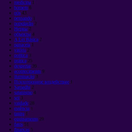
medicina
1
homem
6
nós
43
pensando
1
população
2
Нервы
2
объекты
4
A Lei Básica
2
panaceia
1
vitória
2
política
3
prática
25
despertar
39
acontecimento
9
iluminação
3
Психотронное воздействие
1
Samadhi
2
satanismo
4
sol
3
vaidade
28
essência
1
tantra
1
equipamento
29
fatos
51
finanças
5