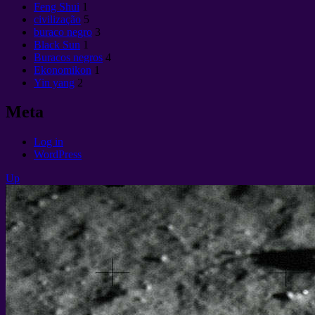
Feng Shui
1
civilização
5
buraco negro
3
Black Sun
1
Buracos negros
4
Ekonomikon
1
Yin yang
2
Meta
Log in
WordPress
Up