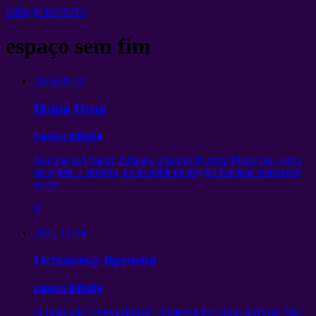
EsPaçO InFiNiTo
espaço sem fim
2024-01-11
Наши Огни
espaço infinito
Как бы нИ было гОрько
,
обидно В этом Мире мы
,
друг
,
не одни
… mesmo,
если неба не видно Космос зажигает
огни
!
0
2021-12-04
Остановка Времени
espaço infinito
И покидая “говномирье”
,
Рифмуя тут свои потуги
,
Мы