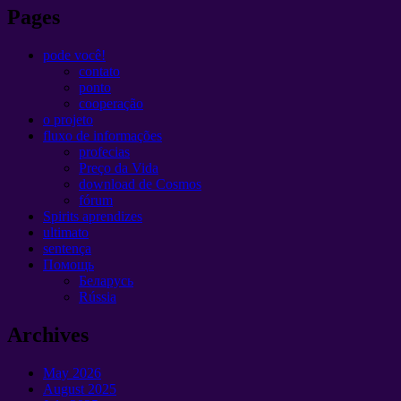
Pages
pode você!
contato
ponto
cooperação
o projeto
fluxo de informações
profecias
Preço da Vida
download de Cosmos
fórum
Spirits aprendizes
ultimato
sentença
Помощь
Беларусь
Rússia
Archives
May
2026
August
2025