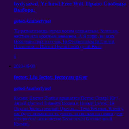
bydysawd. Yr hawl Free Will.
Право Свободы
Выбора
.
gofod Annherfynol
Ты размахиваешь перед носом оранжевым
,
Зеленым
,
желтым или красным знаменем
.
А Я горю
,
во всех
Пространствах излучая
,
То Фиолетовым то Синим
Пламенем
…
Имеют Право Свободной Воли
6
2010-06-08
fector. Llu fector. fectorau pŵer
gofod Annherfynol
Космос Цветет Любви врывается Поток
:
Север
!
Юг
!
Запад
!
Восток
!
Планета Вошла в Новый Виток
:
Ее
Окутал Божественный Цветок
…
Тема Веселая
.
В ней у
вас будет возможность узнать на сколько на самом деле
невероятно неимоверно Бесконечен Бесконечный
Космос
.