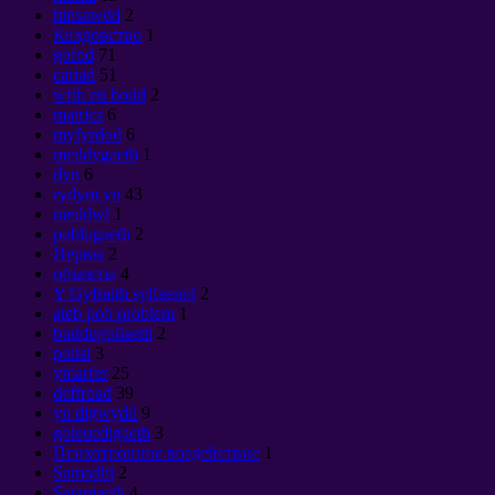
hinsawdd
2
Колдовство
1
gofod
71
cariad
51
wrth eu bodd
2
matrics
6
myfyrdod
6
meddygaeth
1
dyn
6
rydym yn
43
meddwl
1
poblogaeth
2
Нервы
2
объекты
4
Y Gyfraith sylfaenol
2
ateb pob problem
1
buddugoliaeth
2
polisi
3
ymarfer
25
deffroad
39
yn digwydd
9
goleuedigaeth
3
Психотронное воздействие
1
Samadhi
2
Sataniaeth
4