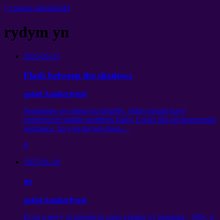
y cosmos anfeidraidd
rydym yn
2025-05-31
Flash between the shadows
gofod Annherfynol
Sometimes we shine too brightly
.
Other people have
experienced similar problems lately
.
Looks like environmental
resistance
.
So you are not alone
…
0
2025-01-10
os
gofod Annherfynol
Если я могу остановить одно сердце от разрыва
– felly,
я