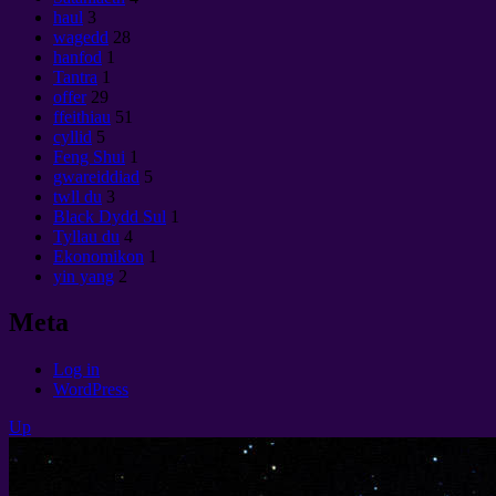
haul
3
wagedd
28
hanfod
1
Tantra
1
offer
29
ffeithiau
51
cyllid
5
Feng Shui
1
gwareiddiad
5
twll du
3
Black Dydd Sul
1
Tyllau du
4
Ekonomikon
1
yin yang
2
Meta
Log in
WordPress
Up