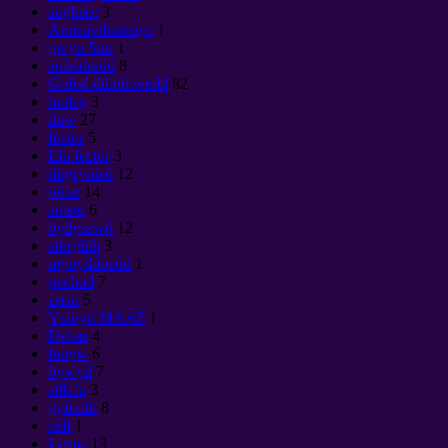
anghrist
3
Antitsivilizatsiya
1
gwyn Sun
1
anfeidredd
8
Gofod ddiddiwedd
82
bioleg
3
duw
27
fector
5
Llu fector
3
dirgryniad
12
pŵer
14
amser
6
bydysawd
12
athrylith
3
mynyddoedd
1
pechod
7
arian
5
Ysbryd MAAT
1
Devas
4
fenyw
6
bywyd
7
sillafu
3
gyfraith
8
celf
1
karma
13