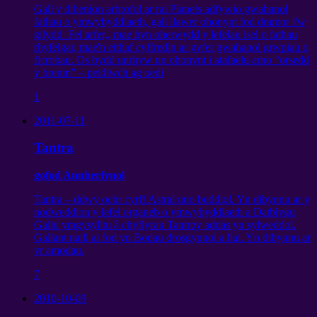
Gall y dibenion arbrofol ar rai Planets adfywio gwahanol
fathau o ymwybyddiaeth, gall llawer ohonynt fod dramor i'w
gilydd. Fel arfer,, mae hyn oherwydd y lefelau isel o fathau
rhyfelgar, mae'n eithaf cyffredin ar gyfer gwahanol grwpiau o
ficrobau. Os bydd unrhyw un ohonynt i atafaelu arno “orsedd
y brenin” – peidiwch ag oedi
1
2011-07-11
Tantra
gofod Annherfynol
Tantra – ddwy ochr cyrff Astral uno buddiol. Yn dibynnu ar y
nodweddion y lefel organeb o ymwybyddiaeth a Datblygu
Gallu ymgysylltu â chyflyrau Tantroy addas yn sylweddol.
Gallant naill ai fod yn Bodau drosgynnol a llai. Yn dibynnu ar
yr amodau.
7
2010-10-09