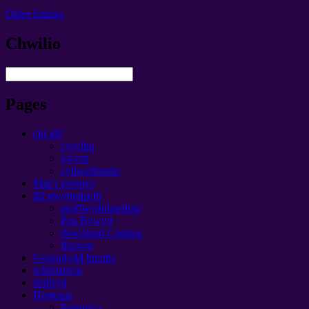
Older Entries
Chwilio
Pages
chi all!
cysylltu
pwynt
cydweithredu
Mae'r prosiect
llif gwybodaeth
proffwydoliaethau
Pris Bywyd
download Cosmos
fforwm
Gwirodydd brentis
wltimatwm
dedfryd
Помощь
Беларусь