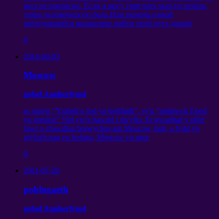
жил не напрасно
.
Если я могу смягчить чью-то печаль
,
унять человеческую боль Или помочь одной
заблудившейся малиновке найти свой путь домой
0
2014-04-03
Moscow
gofod Annherfynol
ac mae'n “Ymhell o fod yn berffaith”, sy'n “peidiwch â bod
yn greulon” Nid yw'n hawdd i dwyllo. Er gwaethaf y nifer
fawr o chwedlau brawychus am Moscow, bob, a fydd yn
gryfach nag eu hofnau, Moscow yn agor
0
2011-07-28
poblogaeth
gofod Annherfynol