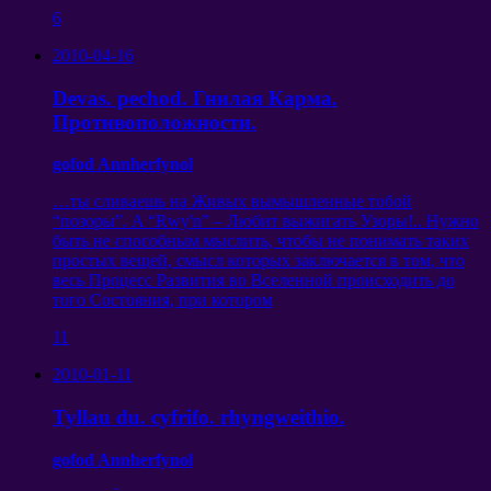
6
2010-04-16
Devas. pechod.
Гнилая Карма
.
Противоположности
.
gofod Annherfynol
…
ты сливаешь на Живых вымышленные тобой
“
позоры
”. A “Rwy'n” –
Любит выжигать Узоры
!..
Нужно
быть не способным мыслить
,
чтобы не понимать таких
простых вещей
,
смысл которых заключается в том
,
что
весь Процесс Развития во Вселенной происходить до
того Состояния
,
при котором
11
2010-01-11
Tyllau du. cyfrifo. rhyngweithio.
gofod Annherfynol