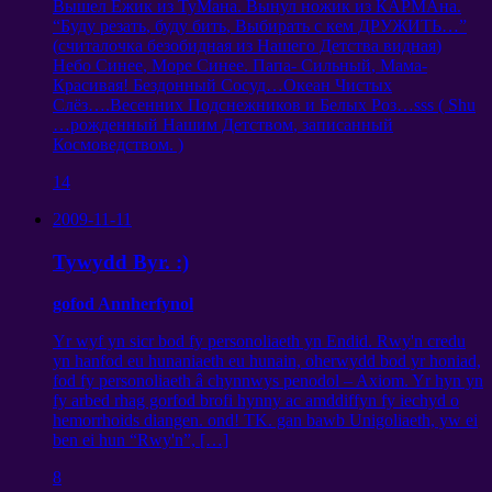
Вышел Ёжик из ТуМана
.
Вынул ножик из КАРМАна
.
“
Буду резать
,
буду бить
,
Выбирать с кем ДРУЖИТЬ
…”
(
считалочка безобидная из Нашего Детства видная
)
Небо Синее
,
Море Синее
.
Папа
-
Сильный
,
Мама-
Красивая
!
Бездонный Сосуд
…
Океан Чистых
Слёз
….
Весенних Подснежников и Белых Роз
…
sss
(
Shu
…
рожденный Нашим Детством
,
записанный
Космоведством
. )
14
2009-11-11
Tywydd Byr. :)
gofod Annherfynol
Yr wyf yn sicr bod fy personoliaeth yn Endid. Rwy'n credu
yn hanfod eu hunaniaeth eu hunain, oherwydd bod yr honiad,
fod fy personoliaeth â chynnwys penodol – Axiom. Yr hyn yn
fy arbed rhag gorfod brofi hynny ac amddiffyn fy iechyd o
hemorrhoids diangen. ond! TK. gan bawb Unigoliaeth, yw ei
ben ei hun “Rwy'n”, […]
8