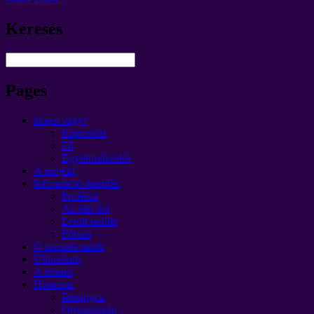
Keresés
Pages
képes vagy!
Kapcsolat
Fő
Együttműködés
A projekt
Információ-áramlás
Prófécia
Az élet ára
Letölt terület
Fórum
O szeszes italok
Ultimátum
A döntés
Помощь
Беларусь
Oroszország