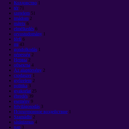
Колдовство
1
tér
71
szerelem
51
imádom
2
mátrix
6
elmélkedés
6
orvostudomány
1
férfi
6
mi
43
gondolkodás
1
népesség
2
Нервы
2
объекты
4
Az alaptörvény
2
csodaszer
1
győzelem
2
politika
3
gyakorlat
25
ébredés
39
esemény
9
felvilágosodás
3
Психотронное воздействие
1
Szamádhi
2
sátánizmus
4
nap
3