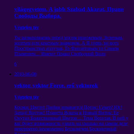
világegyetem. A jobb Szabad Akarat.
Право
Свободы Выбора
.
Végtelen tér
Ты размахиваешь перед носом оранжевым
,
Зеленым
,
желтым или красным знаменем
.
А Я горю
,
во всех
Пространствах излучая
,
То Фиолетовым то Синим
Пламенем
…
Имеют Право Свободной Воли
6
2010-06-08
vektor. vektor Force. erő vektorok
Végtelen tér
Космос Цветет Любви врывается Поток
:
Север
!
Юг
!
Запад
!
Восток
!
Планета Вошла в Новый Виток
:
Ее
Окутал Божественный Цветок
…
Тема Веселая
.
В ней у
вас будет возможность узнать на сколько на самом деле
невероятно неимоверно Бесконечен Бесконечный