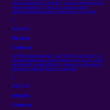
жил не напрасно
.
Если я могу смягчить чью-то печаль
,
унять человеческую боль Или помочь одной
заблудившейся малиновке найти свой путь домой
0
2014-04-03
Moszkva
Végtelen tér
és “Messze nem tökéletes”, ami “ne legyen kegyetlen” Ez
nem könnyű becsapni. Annak ellenére, hogy a nagy számú
megfélemlítő legendák Moszkva, minden, aki erősebb lesz,
mint azok a félelmek, Moszkva megnyitja
0
2011-07-28
népesség
Végtelen tér