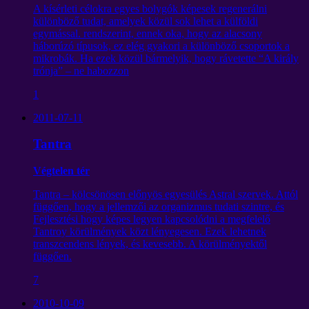
A kísérleti célokra egyes bolygók képesek regenerálni
különböző tudat, amelyek közül sok lehet a külföldi
egymással. rendszerint, ennek oka, hogy az alacsony
háborúzó típusok, ez elég gyakori a különböző csoportok a
mikrobák. Ha ezek közül bármelyik, hogy rávetette “A király
trónja” – ne habozzon
1
2011-07-11
Tantra
Végtelen tér
Tantra – kölcsönösen előnyös egyesülés Astral szervek. Attól
függően, hogy a jellemzői az organizmus tudati szintre, és
Fejlesztési hogy képes legyen kapcsolódni a megfelelő
Tantroy körülmények közt lényegesen. Ezek lehetnek
transzcendens lények, és kevesebb. A körülményektől
függően.
7
2010-10-09