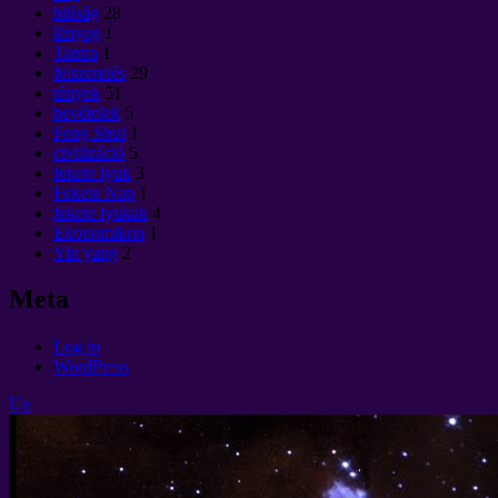
hiúság
28
lényeg
1
Tantra
1
felszerelés
29
tények
51
bevételek
5
Feng Shui
1
civilizáció
5
fekete lyuk
3
Fekete Nap
1
fekete lyukak
4
Ekonomikon
1
Yin yang
2
Meta
Log in
WordPress
Up