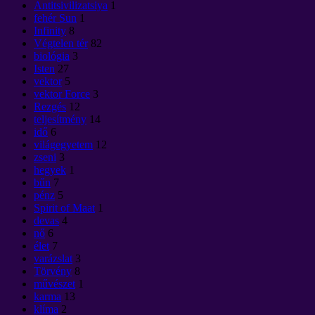
Antitsivilizatsiya
1
fehér Sun
1
Infinity
8
Végtelen tér
82
biológia
3
Isten
27
vektor
5
vektor Force
3
Rezgés
12
teljesítmény
14
idő
6
világegyetem
12
zseni
3
hegyek
1
bűn
7
pénz
5
Spirit of Maat
1
devas
4
nő
6
élet
7
varázslat
3
Törvény
8
művészet
1
karma
13
klíma
2