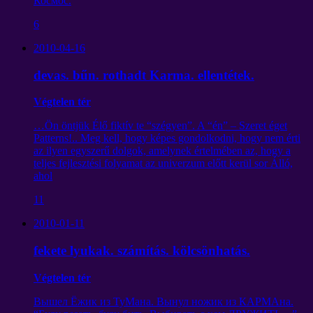
Космос
.
6
2010-04-16
devas. bűn. rothadt Karma. ellentétek.
Végtelen tér
…Ön öntjük Élő fiktív te “szégyen”. A “én” – Szeret éget
Patterns!.. Meg kell, hogy képes gondolkodni, hogy nem érti
az ilyen egyszerű dolgok, amelynek értelmében az, hogy a
teljes fejlesztési folyamat az univerzum előtt kerül sor Álló,
ahol
11
2010-01-11
fekete lyukak. számítás. kölcsönhatás.
Végtelen tér
Вышел Ёжик из ТуМана
.
Вынул ножик из КАРМАна
.