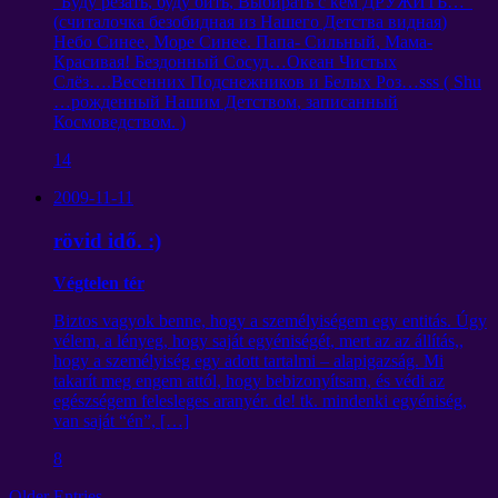
“
Буду резать
,
буду бить
,
Выбирать с кем ДРУЖИТЬ
…”
(
считалочка безобидная из Нашего Детства видная
)
Небо Синее
,
Море Синее
.
Папа
-
Сильный
,
Мама-
Красивая
!
Бездонный Сосуд
…
Океан Чистых
Слёз
….
Весенних Подснежников и Белых Роз
…
sss
(
Shu
…
рожденный Нашим Детством
,
записанный
Космоведством
. )
14
2009-11-11
rövid idő. :)
Végtelen tér
Biztos vagyok benne, hogy a személyiségem egy entitás. Úgy
vélem, a lényeg, hogy saját egyéniségét, mert az az állítás,,
hogy a személyiség egy adott tartalmi – alapigazság. Mi
takarít meg engem attól, hogy bebizonyítsam, és védi az
egészségem felesleges aranyér. de! tk. mindenki egyéniség,
van saját “én”, […]
8
Older Entries