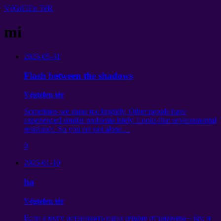
VéGtElEn TéR
mi
2025-05-31
Flash between the shadows
Végtelen tér
Sometimes we shine too brightly
.
Other people have
experienced similar problems lately
.
Looks like environmental
resistance
.
So you are not alone
…
0
2025-01-10
ha
Végtelen tér
Если я могу остановить одно сердце от разрыва
– így,
я