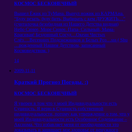
КОСМОС БЕСКОНЕЧНЫЙ
Вышел Ёжик из ТуМана
.
Вынул ножик из КАРМАна
.
“
Буду резать
,
буду бить
,
Выбирать с кем ДРУЖИТЬ
…”
(
считалочка безобидная из Нашего Детства видная
)
Небо Синее
,
Море Синее
.
Папа
-
Сильный
,
Мама-
Красивая
!
Бездонный Сосуд
…
Океан Чистых
Слёз
….
Весенних Подснежников и Белых Роз
…
sss
(
Shu
…
рожденный Нашим Детством
,
записанный
Космоведством
. )
14
2009-11-11
Краткий Прогноз Погоды
. :)
КОСМОС БЕСКОНЕЧНЫЙ
Я уверен в том что у моей Индивидуальности есть
Сущность
.
Я верю в Сущность собственной
индивидуальности
,
потому как утверждение о том
,
что у
моей Индивидуальности есть Особенное Содержание
–
Аксиома
.
Что избавляет меня от необходимости это
доказывать и защищает мое здоровье от ненужного