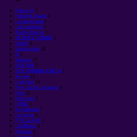
Ntawv loj
5
Featured khoom
4
Uncategorized
3
Lub Antichrist
3
Anticivilizacija
1
БЕЛОЕ СОЛНЦЕ
1
Infinity
8
Infinite chaw
82
Ib
3
Vaj tswv
27
ВЕКТОР
5
ВЕКТОРНЫЕ СИЛЫ
3
Kev co
12
Hwj chim
14
Nws yog lub sij hawm
6
Ntug
12
Ntse heev
3
ГОРЫ
1
Kev txhaum
7
Cov nyiaj
5
ДУХ МААТ
1
Lub Devas
4
Poj niam
6
Lub neej
7