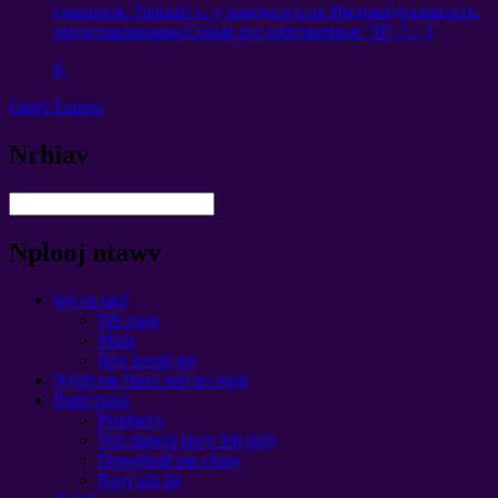
геморроя
. Tiamsis! t..
у каждого есть Индивидуальность
,
представляющая Собой его собственное
“
Я
”, […]
8
Older Entries
Nrhiav
Nplooj ntawv
koj ua tau!
Sib cuag
Main
Kev koom tes
Nyob rau hauv peb tes num
Paub txaus
Prophecy
Nqi ntawm lawv lub neej
Download tau chaw
Rooj sab laj