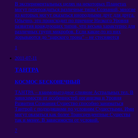
В экспериментальных целях на некоторых Планетах
могут перерождаться различные типы Сознаний
,
многие
из которых могут оказаться инородными друг для друга
.
Обычно
,
это происходит по причине Низкого Уровня
развития враждующих типов
,
что весьма характерно для
различных групп микробов
.
Если какие-то из них
дорываются до
“
царского трона
” –
не стесняются
1
2011-07-11
ТАНТРА
КОСМОС БЕСКОНЕЧНЫЙ
ТАНТРА –
взаимовыгодное слияние Астральных тел
.
В
зависимости от особенностей организма и Уровня
Развития Сознания Существо способно заниматься
Тантрой с подходящими по условиям Существами
.
Ими
могут оказаться как более Трансцендентные Существа
так и менее
.
В зависимости от условий
.
7