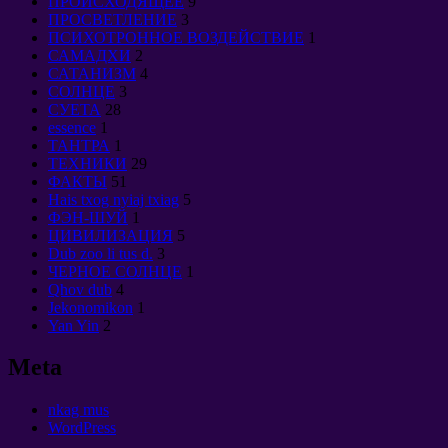
ПРОИСХОДЯЩЕЕ
9
ПРОСВЕТЛЕНИЕ
3
ПСИХОТРОННОЕ ВОЗДЕЙСТВИЕ
1
САМАДХИ
2
САТАНИЗМ
4
СОЛНЦЕ
3
СУЕТА
28
essence
1
ТАНТРА
1
ТЕХНИКИ
29
ФАКТЫ
51
Hais txog nyiaj txiag
5
ФЭН-ШУЙ
1
ЦИВИЛИЗАЦИЯ
5
Dub zoo li tus d.
3
ЧЕРНОЕ СОЛНЦЕ
1
Qhov dub
4
Jekonomikon
1
Yan Yin
2
Meta
nkag mus
WordPress