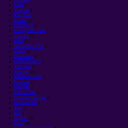
Spell
3
Txoj cai
8
Kos duab
1
Karma
13
КЛИМАТ
2
КОЛДОВСТВО
1
Cosmos
71
Hlub
51
ЛЮБОВЬ ЭТО
2
Matrix
6
Meditation
6
МЕДИЦИНА
1
Txiv neej
6
Peb yog
43
МЫШЛЕНИЕ
1
Pejxeem
2
НЕРВЫ
2
ОБЪЕКТЫ
4
Txoj cai yooj yim
2
ПАНАЦЕЯ
1
Yeej
2
txoj
3
Xyaum
25
Licas
39