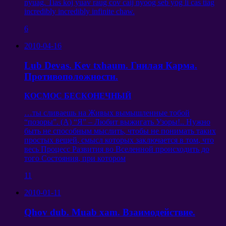
nyuag. Tias koj yuav raug cov caij nyoog seb yog li cas tiag
incredibly incredibly infinite chaw.
6
2010-04-16
Lub Devas. Kev txhaum.
Гнилая Карма
.
Противоположности
.
КОСМОС БЕСКОНЕЧНЫЙ
…
ты сливаешь на Живых вымышленные тобой
“
позоры
”. (A) “
Я
” –
Любит выжигать Узоры
!..
Нужно
быть не способным мыслить
,
чтобы не понимать таких
простых вещей
,
смысл которых заключается в том
,
что
весь Процесс Развития во Вселенной происходить до
того Состояния
,
при котором
11
2010-01-11
Qhov dub. Muab xam.
Взаимодействие
.