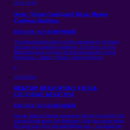
2010-10-09
Ntug.
Право Свободной Воли
.
Право
Свободы Выбора
.
КОСМОС БЕСКОНЕЧНЫЙ
Ты размахиваешь перед носом оранжевым
,
Зеленым
,
желтым или красным знаменем
.
А Я горю
,
во всех
Пространствах излучая
,
То Фиолетовым то Синим
Пламенем
…
Имеют Право Свободной Воли
6
2010-06-08
ВЕКТОР. ВЕКТОРНЫЕ СИЛЫ.
СИЛОВЫЕ ВЕКТОРЫ
КОСМОС БЕСКОНЕЧНЫЙ
Космос Цветет Любви врывается Поток
: Qaum teb! Sab
qab teb! Hnub poob! Sab hnub tuaj! Ntiaj chaw nkag tshiab
kiv puag ncig: Nws Shrouded Divine paj… Lub ntsiab tug