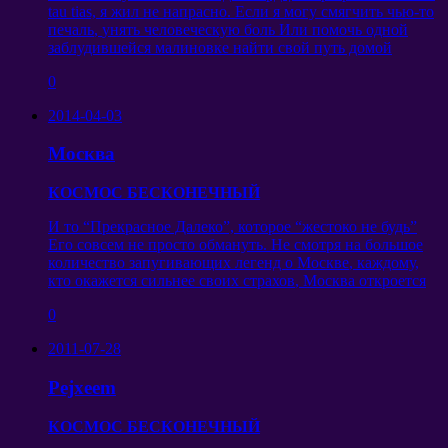
tau tias,
я жил не напрасно
.
Если я могу смягчить чью-то
печаль
,
унять человеческую боль Или помочь одной
заблудившейся малиновке найти свой путь домой
0
2014-04-03
Москва
КОСМОС БЕСКОНЕЧНЫЙ
И то
“
Прекрасное Далеко
”,
которое
“
жестоко не будь
”
Его совсем не просто обмануть
.
Не смотря на большое
количество запугивающих легенд о Москве
,
каждому
,
кто окажется сильнее своих страхов
,
Москва откроется
0
2011-07-28
Pejxeem
КОСМОС БЕСКОНЕЧНЫЙ