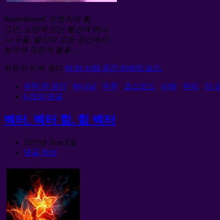
Razmahivaeš′ 오렌지의 활,
그린, 노란색 또는 빨간색 배너.
나 구울, 발산의 모든 공간에서,
보라색 파란색 불꽃…
자유의 지의 권리
머 머 사랑 공간 자세히 보기.
무한 한 공간
.
하나님
.
우주
.
코스모스
.
사랑
.
우리
.
각 
6 개의 댓글
벡터. 벡터 힘. 힘 벡터
2010년 June 8일
댓글 작성