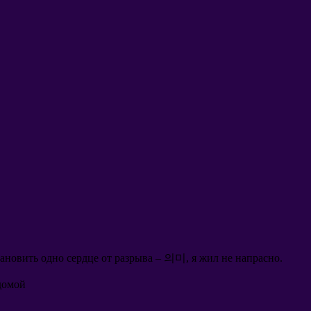
тановить одно сердце от разрыва
– 의미,
я жил не напрасно
.
домой