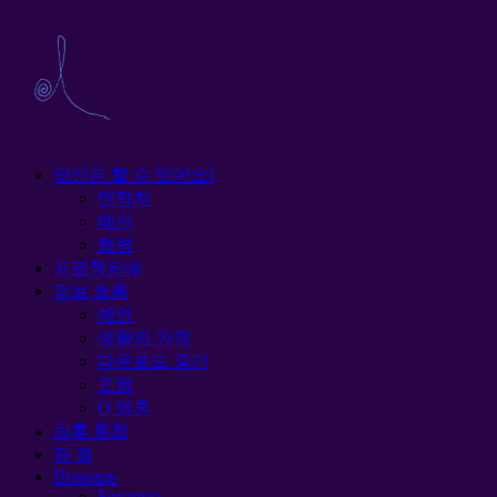
당신은 할 수 있어요!
연락처
메인
협력
프로젝트에
정보 흐름
예언
생활의 가격
다운로드 공간
포럼
O 영혼
최후 통첩
평 결
Помощь
Беларусь