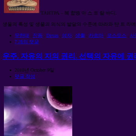
ТАНТРА – 혜 합병 아 스 트 랄 바디.
생물의 특성 및 생물의 의식의 발달의 수준에 따라와 탄 트 라에 
무한대
.
진동
.
Devas
.
여자
.
생활
.
카르마
.
코스모스
.
사
7 개의 댓글
우주. 자유의 지의 권리. 선택의 자유에 권
2010년 October 9일
댓글 작성