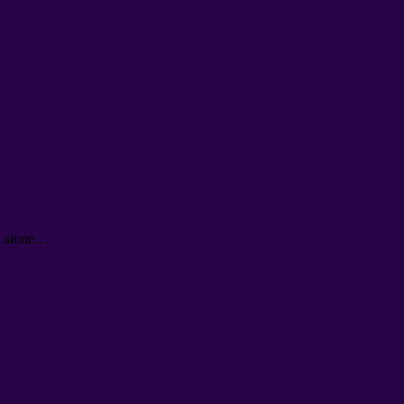
 alone
…