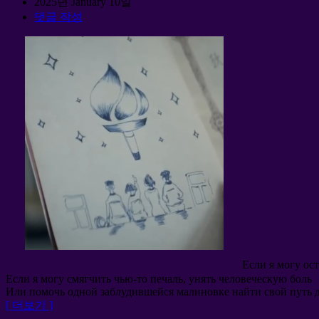
2025년 January 10일
댓글 작성
Если я могу ос
Если я могу смягчить чью-то печаль
,
унять человеческую боль
Или помочь одной заблудившейся малиновке найти свой путь 
[ 더보기 ]