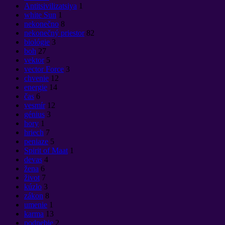
Antitsivilizatsiya
1
white Sun
1
nekonečno
8
nekonečný priestor
82
biológie
3
boh
27
vektor
5
vector Force
3
chvenie
12
energie
14
čas
6
vesmír
12
génius
3
hory
1
hriech
7
peniaze
5
Spirit of Maat
1
devas
4
žena
6
život
7
kúzlo
3
zákon
8
umenie
1
karma
13
podnebie
2