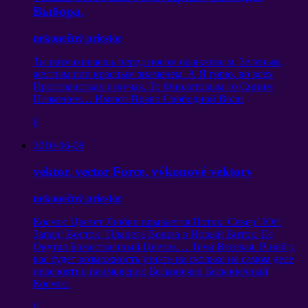
Выбора
.
nekonečný priestor
Ты размахиваешь перед носом оранжевым
,
Зеленым
,
желтым или красным знаменем
.
А Я горю
,
во всех
Пространствах излучая
,
То Фиолетовым то Синим
Пламенем
…
Имеют Право Свободной Воли
6
2010-06-08
vektor. vector Force. výkonové vektory
nekonečný priestor
Космос Цветет Любви врывается Поток
:
Север
!
Юг
!
Запад
!
Восток
!
Планета Вошла в Новый Виток
:
Ее
Окутал Божественный Цветок
…
Тема Веселая
.
В ней у
вас будет возможность узнать на сколько на самом деле
невероятно неимоверно Бесконечен Бесконечный
Космос
.
6