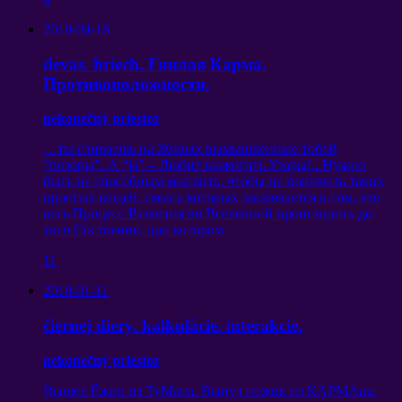
2010-04-16
devas. hriech.
Гнилая Карма
.
Противоположности
.
nekonečný priestor
…
ты сливаешь на Живых вымышленные тобой
“
позоры
”.
А
“ja” –
Любит выжигать Узоры
!..
Нужно
быть не способным мыслить
,
чтобы не понимать таких
простых вещей
,
смысл которых заключается в том
,
что
весь Процесс Развития во Вселенной происходить до
того Состояния
,
при котором
11
2010-01-11
čiernej diery. kalkulácie. interakcie.
nekonečný priestor
Вышел Ёжик из ТуМана
.
Вынул ножик из КАРМАна
.