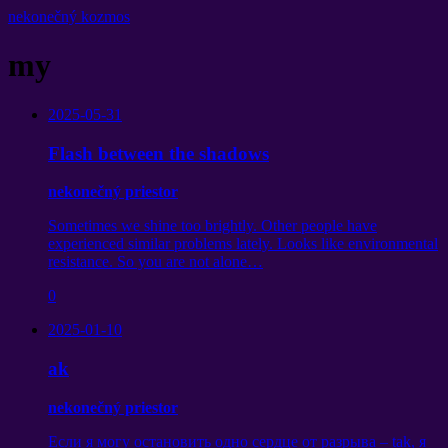
nekonečný kozmos
my
2025-05-31
Flash between the shadows
nekonečný priestor
Sometimes we shine too brightly
.
Other people have
experienced similar problems lately
.
Looks like environmental
resistance
.
So you are not alone
…
0
2025-01-10
ak
nekonečný priestor
Если я могу остановить одно сердце от разрыва
– tak,
я