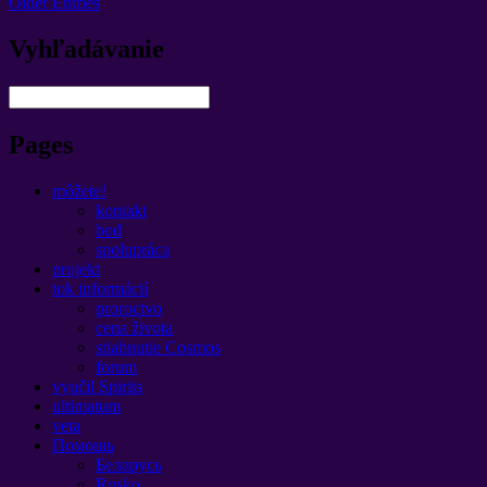
Older Entries
Vyhľadávanie
Pages
môžete!
kontakt
bod
spolupráca
projekt
tok informácií
proroctvo
cena života
stiahnutie Cosmos
forum
vyučil Spirits
ultimatum
veta
Помощь
Беларусь
Rusko