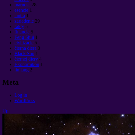
márnosť
28
esencie
1
tantra
1
zariadenie
29
fakty
51
financie
5
Feng Shui
1
civilizácie
5
čierna diera
3
Black Sun
1
čiernej diery
4
Ekonomikon
1
jin jang
2
Meta
Log in
WordPress
Up