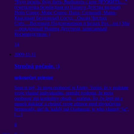
“
Буду резать
,
буду бить
,
Выбирать с кем ДРУЖИТЬ
…”
(
считалочка безобидная из Нашего Детства видная
)
Небо Синее
,
Море Синее
.
Папа
-
Сильный
,
Мама-
Красивая
!
Бездонный Сосуд
…
Океан Чистых
Слёз
….
Весенних Подснежников и Белых Роз
…
sss
(
Shu
…
рожденный Нашим Детством
,
записанный
Космоведством
. )
14
2009-11-11
Stručná počasie. :)
nekonečný priestor
Som si istý, že moja osobnosť je Entity. Verím, že v podstate
svoje vlastné individualitu, pretože tvrdenia, že moja
osobnosť má konkrétny obsah – axióma. To, čo šetrí mi z
museli dokázať a chrániť svoje zdravie pred zbytočnými
hemoroidy. ale! tk. každý má Osobnosti, je jeho vlastný “ja”,
[…]
8