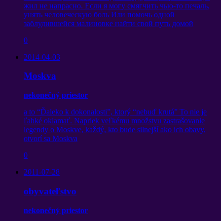
жил не напрасно
.
Если я могу смягчить чью-то печаль
,
унять человеческую боль Или помочь одной
заблудившейся малиновке найти свой путь домой
0
2014-04-03
Moskva
nekonečný priestor
a to “Ďaleko k dokonalosti”, ktorý “nebuď krutá” To nie je
ľahké oklamať. Napriek veľkému množstvu zastrašovanie
legendy o Moskve, každý, kto bude silnejší ako ich obavy,
otvorí sa Moskva
0
2011-07-28
obyvateľstvo
nekonečný priestor