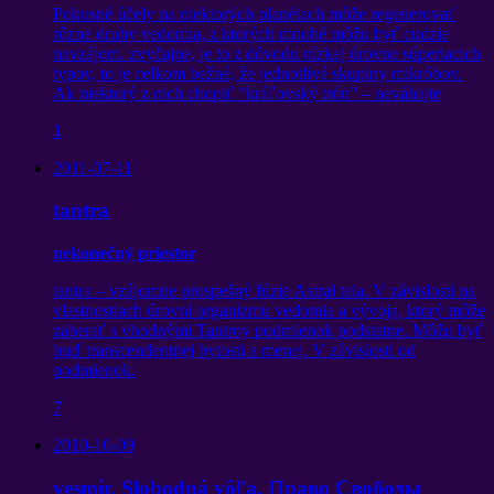
Pokusné účely na niektorých planétach môže regenerovať
rôzne druhy vedomia, z ktorých mnohé môžu byť cudzie
navzájom. zvyčajne, je to z dôvodu nízkej úrovne súperiacich
typov, to je celkom bežné, že jednotlivé skupiny mikróbov.
Ak niektorý z nich chopiť “kráľovský trón” – neváhajte
1
2011-07-11
tantra
nekonečný priestor
tantra – vzájomne prospešný fúzie Astral tela. V závislosti na
vlastnostiach úrovni organizmu vedomia a vývoja, ktorý môže
zaberať s vhodnými Tantroy podmienok podstatne. Môžu byť
buď transcendentnej bytosti a menej. V závislosti od
podmienok.
7
2010-10-09
vesmír. Slobodná vôľa.
Право Свободы