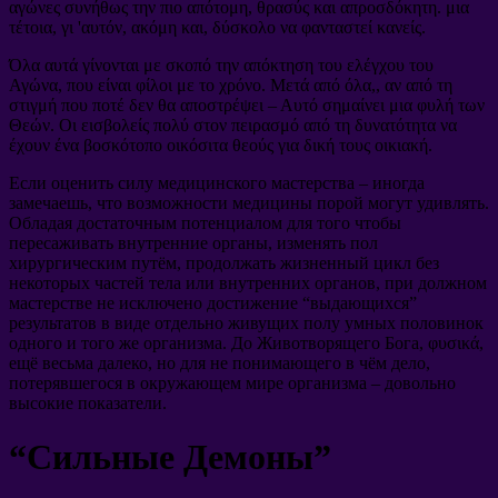
αγώνες συνήθως την πιο απότομη, θρασύς και απροσδόκητη. μια
τέτοια, γι 'αυτόν, ακόμη και, δύσκολο να φανταστεί κανείς.
Όλα αυτά γίνονται με σκοπό την απόκτηση του ελέγχου του
Αγώνα, που είναι φίλοι με το χρόνο. Μετά από όλα,, αν από τη
στιγμή που ποτέ δεν θα αποστρέψει – Αυτό σημαίνει μια φυλή των
Θεών. Οι εισβολείς πολύ στον πειρασμό από τη δυνατότητα να
έχουν ένα βοσκότοπο οικόσιτα θεούς για δική τους οικιακή.
Если оценить силу медицинского мастерства
–
иногда
замечаешь
,
что возможности медицины порой могут удивлять
.
Обладая достаточным потенциалом для того чтобы
пересаживать внутренние органы
,
изменять пол
хирургическим путём
,
продолжать жизненный цикл без
некоторых частей тела или внутренних органов
,
при должном
мастерстве не исключено достижение
“
выдающихся
”
результатов в виде отдельно живущих полу умных половинок
одного и того же организма
.
До Животворящего Бога
, φυσικά,
ещё весьма далеко
,
но для не понимающего в чём дело
,
потерявшегося в окружающем мире организма
–
довольно
высокие показатели
.
“
Сильные Демоны
”