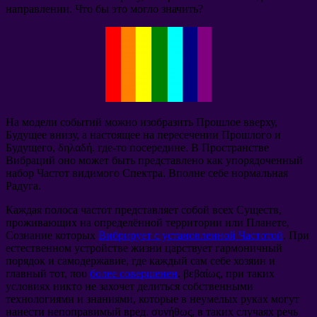
направлении
.
Что бы это могло значить
?
На модели событий можно изобразить Прошлое вверху
,
Будущее внизу
,
а настоящее на пересечении Прошлого и
Будущего
, δηλαδή.
где-то посередине
.
В Пространстве
Вибраций оно может быть представлено как упорядоченный
набор Частот видимого Спектра
.
Вполне себе нормальная
Радуга
.
Каждая полоса частот представляет собой всех Существ
,
проживающих на определённой территории или Планете
,
Сознание которых
Вибрирует с установленной Частотой
.
При
естественном устройстве жизни царствует гармоничный
порядок и самодержавие
,
где каждый сам себе хозяин и
главный тот
, που
более совершенен
. βεβαίως,
при таких
условиях никто не захочет делиться собственными
технологиями и знаниями
,
которые в неумелых руках могут
нанести непоправимый вред
. συνήθως,
в таких случаях речь