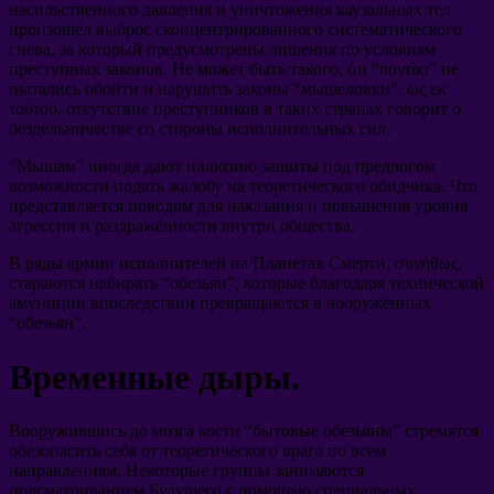
насильственного давления и уничтожения каузальных тел
произошёл выброс сконцентрированного систематического
гнева
,
за который предусмотрены лишения по условиям
преступных законов
.
Не может быть такого
, ότι “ποντίκι”
не
пытались обойти и нарушить законы
“
мышеловки
”. ως εκ
τούτου,
отсутствие преступников в таких странах говорит о
бездельничестве со стороны исполнительных сил
.
“
Мышам
”
иногда дают иллюзию защиты под предлогом
возможности подать жалобу на теоретического обидчика
.
Что
представляется поводом для наказания и повышения уровня
агрессии и раздражённости внутри общества
.
В ряды армии исполнителей на Планетах Смерти
, συνήθως,
стараются набирать
“
обезьян
”,
которые благодаря технической
амуниции впоследствии превращаются в вооружённых
“
обезьян
”.
Временные дыры
.
Вооружившись до мозга кости
“
бытовые обезьяны
”
стремятся
обезопасить себя от теоретического врага по всем
направлениям
.
Некоторые группы занимаются
подсматриванием Будущего с помощью специальных