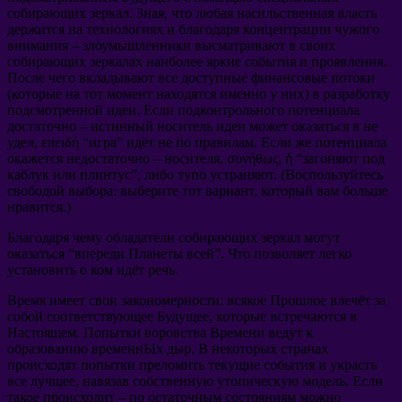
собирающих зеркал
.
Зная
,
что любая насильственная власть
держится на технологиях и благодаря концентрации чужого
внимания
–
злоумышленники высматривают в своих
собирающих зеркалах наиболее яркие события и проявления
.
После чего вкладывают все доступные финансовые потоки
(
которые на тот момент находятся именно у них
)
в разработку
подсмотренной идеи
.
Если подконтрольного потенциала
достаточно
–
истинный носитель идеи может оказаться в не
удел
, επειδή “
игра
”
идёт не по правилам
.
Если же потенциала
окажется недостаточно
–
носителя
, συνήθως, ή “
загоняют под
каблук или плинтус
”,
либо тупо устраняют
. (
Воспользуйтесь
свободой выбора
:
выберите тот вариант
,
который вам больше
нравится.
)
Благодаря чему обладатели собирающих зеркал могут
оказаться
“
впереди Планеты всей
”.
Что позволяет легко
установить о ком идёт речь
.
Время имеет свои закономерности
:
всякое Прошлое влечёт за
собой соответствующее Будущее
,
которые встречаются в
Настоящем
.
Попытки воровства Времени ведут к
образованию временнЫх дыр
.
В некоторых странах
происходят попытки преломить текущие события и украсть
все лучшее
,
навязав собственную утопическую модель
.
Если
такое происходит
–
по остаточным состояниям можно