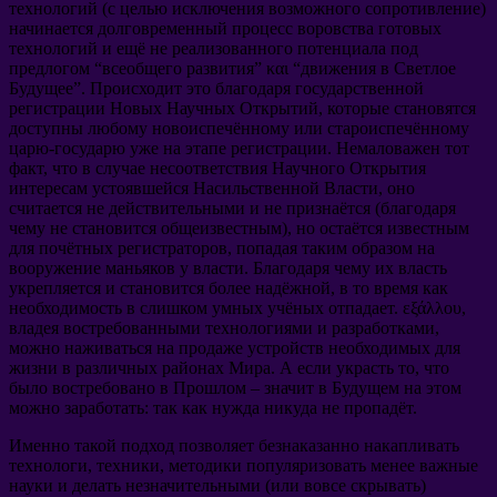
технологий
(
с целью исключения возможного сопротивление
)
начинается долговременный процесс воровства готовых
технологий и ещё не реализованного потенциала под
предлогом
“
всеобщего развития
” και “
движения в Светлое
Будущее
”.
Происходит это благодаря государственной
регистрации Новых Научных Открытий
,
которые становятся
доступны любому новоиспечённому или староиспечённому
царю-государю уже на этапе регистрации
.
Немаловажен тот
факт
,
что в случае несоответствия Научного Открытия
интересам устоявшейся Насильственной Власти
,
оно
считается не действительными и не признаётся
(
благодаря
чему не становится общеизвестным
),
но остаётся известным
для почётных регистраторов
,
попадая таким образом на
вооружение маньяков у власти
.
Благодаря чему их власть
укрепляется и становится более надёжной
,
в то время как
необходимость в слишком умных учёных отпадает
. εξάλλου,
владея востребованными технологиями и разработками
,
можно наживаться на продаже устройств необходимых для
жизни в различных районах Мира
.
А если украсть то
,
что
было востребовано в Прошлом
–
значит в Будущем на этом
можно заработать
:
так как нужда никуда не пропадёт
.
Именно такой подход позволяет безнаказанно накапливать
технологи
,
техники
,
методики популяризовать менее важные
науки и делать незначительными
(
или вовсе скрывать
)