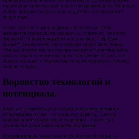
Прошлого
,
либо исчезнет их значимость
.
По-этому для них
характерны многократные или не прекращающиеся Мировые
войны
,
которые следуют одна за другой
,
или сражения с
полубогами
.
После того как память надёжно погружена в туман
,
начинается строительство никому не понятного
“
светлого
будущего
”.
И контролируется оно
, συνήθως, “
чёрными
руками
”.
Несомненно
,
такое будущее может быть только
тёмным
,
потому как за всем присматривает притаившийся
хаос
,
который отнимает каждого
“
прозревшего
”
раба
,
что
больше склоняет к пониманию того
,
что Будущего
, πιθανός,
вообще не будет
.
Воровство технологий и
потенциала
.
Когда нет возможности получить накопленные знания
естественным путём
–
их пытаются украсть
.
Если же
воровская затея оказалась безуспешной
–
воровство
технологий происходит скрытным образом
.
Предварительно уничтожив всех носителей знаний и