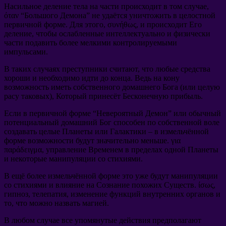
Насильное деление тела на части происходит в том случае
,
όταν “
Большого Демона
”
не удаётся уничтожить в целостной
первичной форме
.
Для этого
, συνήθως,
и происходит Его
деление
,
чтобы ослабленные интеллектуально и физически
части подавить более мелкими контролируемыми
импульсами
.
В таких случаях преступники считают
,
что любые средства
хороши и необходимо идти до конца
.
Ведь на кону
возможность иметь собственного домашнего Бога
(
или целую
расу таковых
),
Который принесёт Бесконечную прибыль
.
Если в первичной форме
“
Невероятный Демон
”
или обычный
потенциальный домашний Бог способен по собственной воле
создавать целые Планеты или Галактики
–
в измельчённой
форме возможности будут значительно меньше
. για
παράδειγμα,
управление Временем в пределах одной Планеты
и некоторые манипуляции со стихиями
.
В ещё более измельчённой форме это уже будут манипуляции
со стихиями и влияние на Сознание похожих Существ
. ίσως,
гипноз
,
телепатия
,
изменение функций внутренних органов и
то
,
что можно назвать магией
.
В любом случае все упомянутые действия предполагают