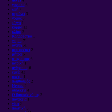
devas
4
γυναίκα
6
ζωή
7
σημάνει
3
νόμος
8
τέχνη
1
κάρμα
13
κλίμα
2
Колдовство
1
χώρος
71
αγάπη
51
μου αρέσει
2
μήτρα
6
στοχασμός
6
ιατρική
1
άνθρωπος
6
εμείς
43
σκέψη
1
πληθυσμός
2
Нервы
2
объекты
4
Ο βασικός νόμος
2
πανάκεια
1
νίκη
2
πολιτική
3