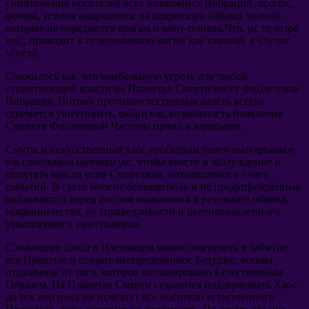
уничтожения носителей всех возможных Вибраций
. πρώτος,
φυσικά,
усилия направлены на владельцев тайных знаний
,
которые не передаются врагам и кому-попало.Что
, με τη σειρά
του,,
приводит к исчезновению магии как таковой
,
в случае
успеха
.
Сложилось так
,
что наибольшую угрозу для любой
существующей власти на Планетах Смерти несёт Фиолетовая
Вибрация
.
Потому противоестественная власть всегда
стремится уничтожить
, ακόμη και,
возможность появления
Существ Фиолетовой Частоты прямо в зародыше
.
Смуты и искусственный хаос необходим
пяточным прыщам
και
сапожным щёткам
για,
чтобы ввести в заблуждение и
попутать мысли всем Существам
,
находящимся в очаге
событий
.
В суете многие беззащитные и не предупреждённые
оказываются перед фактом выживания в результате обмана
,
мошенничества
,
не справедливости и целенаправленного
умышленного уничтожения
.
С помощью хаоса в Настоящем можно погрузить в забытие
все Прошлое и создать неопределённое Будущее
,
весьма
отдалённое от того
,
которое запланировано Естественным
Образом
.
На Планетах Смерти стараются поддерживать Хаос
до тех пор пока ни исчезнут все носители естественного