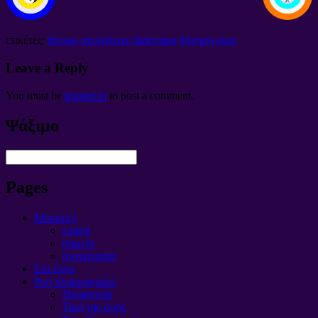
ετικέτες:
άπειρο
ατελείωτες Διάστημα
δόνηση
ώρα
Leave a Reply
You must be
logged in
to post a comment
.
Ψάξιμο
Pages
Μπορείς!
επαφή
σημείο
συνεργασία
Στο έργο
Ροή πληροφοριών
Προφητεία
Τιμή της ζωής