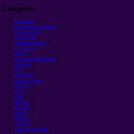
Categories
Cущество
5
Προτεινόμενα άρθρα
4
Uncategorized
3
αντίχριστος
3
Antitsivilizatsiya
1
λευκό Sun
1
άπειρο
8
ατελείωτες Διάστημα
82
βιολογία
3
θεός
27
διάνυσμα
5
Δύναμη φορέα
3
δόνηση
12
ισχύς
14
ώρα
6
σύμπαν
12
ιδιοφυία
3
βουνά
1
αμαρτία
7
χρήματα
5
Πνεύμα του Maat
1