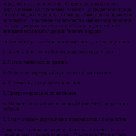
определить факты воровства
.
Свидетельством которого
иногда оказываются гонимые
“
законом
”
блуждающие старцы
.
Остатки мудрых ведунов
,
которые для самозащиты оружие не
используют
–
последнее свидетельство бывшей миролюбивой
культуры
,
мирные жители которой из-за недостаточного
понимания становятся рабами
“
нового порядка
”.
Постепенное разложение принимает иногда следующий вид
:
1.
Божественные способности подавляются до магии
.
2.
Магию разлагают до физики
.
3.
Физику до формул
, χρήση υπολογιστή,
математики
.
4.
Математику до программирования
.
5.
Программирование до шаблонов
.
6.
Шаблоны до двойного выбора
(
ДА или НЕТ
),
до реакции
роботов
.
7.
Таким образом форма жизни превращается в биороботов
.
Даже такая тривиальная цепочка позволяет понять
, Σε ό, τι
“
лучшие всегда уходят первыми
”.
По-этому к
“
Концу Света
”