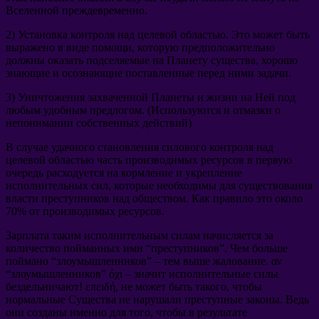
Вселенной преждевременно
.
2)
Установка контроля над целевой областью
.
Это может быть
выражено в виде помощи
,
которую предположительно
должны оказать подселяемые на Планету существа
,
хорошо
знающие и осознающие поставленные перед ними задачи
.
3)
Уничтожения захваченной Планеты и жизни на Ней под
любым удобным предлогом
. (
Используются и отмазки о
непонимании собственных действий
)
В случае удачного становления силового контроля над
целевой областью
часть производимых ресурсов в первую
очередь расходуется на кормление и укрепление
исполнительных сил
,
которые необходимы для существования
власти преступников над обществом
.
Как правило это около
70%
от производимых ресурсов
.
Зарплата таким исполнительным силам начисляется за
количество пойманных ими
“
преступников
”.
Чем больше
поймано
“
злоумышленников
” –
тем выше жалование
. αν
“
злоумышленников
” όχι –
значит исполнительные силы
бездельничают
! επειδή,
не может быть такого
,
чтобы
нормальные Существа не нарушали преступные законы
.
Ведь
они созданы именно для того
,
чтобы в результате