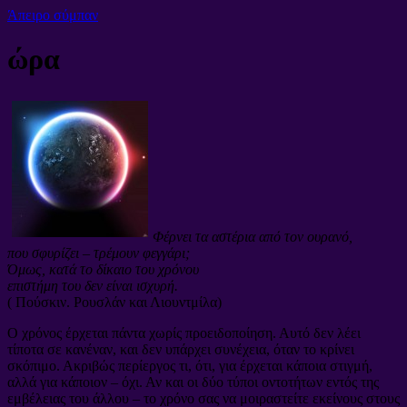
Άπειρο σύμπαν
ώρα
Φέρνει τα αστέρια από τον ουρανό,
που σφυρίζει – τρέμουν φεγγάρι;
Όμως, κατά το δίκαιο του χρόνου
επιστήμη του δεν είναι ισχυρή.
( Πούσκιν. Ρουσλάν και Λιουντμίλα)
Ο χρόνος έρχεται πάντα χωρίς προειδοποίηση. Αυτό δεν λέει
τίποτα σε κανέναν, και δεν υπάρχει συνέχεια, όταν το κρίνει
σκόπιμο.
Ακριβώς περίεργος τι, ότι, για έρχεται κάποια στιγμή,
αλλά για κάποιον – όχι. Αν και οι δύο τύποι οντοτήτων εντός της
εμβέλειας του άλλου – το χρόνο σας να μοιραστείτε εκείνους στους