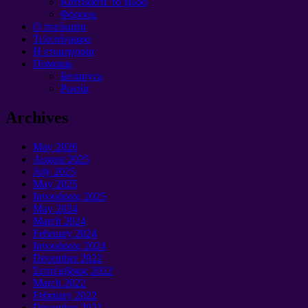
Κατεβάστε το χώρο
Φόρουμ
O πνεύματα
Τελεσίγραφο
Η ετυμηγορία
Помощь
Беларусь
Ρωσία
Archives
May
2026
August
2025
July
2025
May
2025
Ιανουάριος 2025
May
2024
March
2024
February
2024
Ιανουάριος 2024
December
2022
Σεπτέμβριος 2022
March
2022
February
2022
December
2021