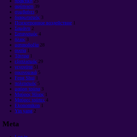
πρακτική
25
αφύπνιση
39
συμβαίνει
9
διαφωτισμός
3
Психотронное воздействие
1
Σαμάντι
2
Σατανισμός
4
ήλιος
3
ματαιοδοξία
28
ουσία
1
Τάντρα
1
εξοπλισμός
29
γεγονότα
51
οικονομικά
5
Feng Shui
1
πολιτισμός
5
μαύρη τρύπα
3
Μαύρος Ήλιος
1
Μαύρες τρύπες
4
Ekonomikon
1
Yin yang
2
Meta
Log in