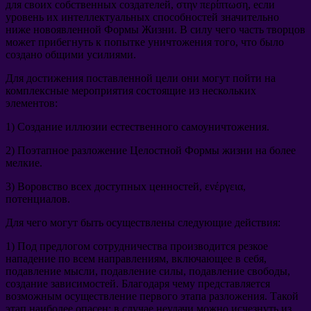
для своих собственных создателей
, στην περίπτωση,
если
уровень их интеллектуальных способностей значительно
ниже новоявленной Формы Жизни
.
В силу чего часть творцов
может прибегнуть к попытке уничтожения того
,
что было
создано общими усилиями
.
Для достижения поставленной цели они могут пойти на
комплексные мероприятия состоящие из нескольких
элементов
:
1)
Создание иллюзии естественного самоуничтожения
.
2)
Поэтапное разложение Целостной Формы жизни на более
мелкие
.
3)
Воровство всех доступных ценностей
, ενέργεια,
потенциалов
.
Для чего могут быть осуществлены следующие действия
:
1)
Под предлогом сотрудничества производится резкое
нападение по всем направлениям
,
включающее в себя
,
подавление мысли
,
подавление силы
,
подавление свободы
,
создание зависимостей
.
Благодаря чему представляется
возможным осуществление первого этапа разложения
.
Такой
этап наиболее опасен
:
в случае неудачи можно исчезнуть из