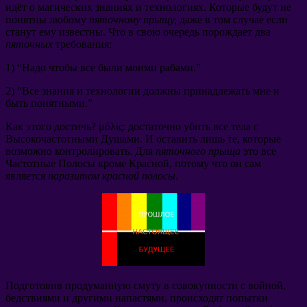
идёт о магических знаниях и технологиях
.
Которые будут не
понятны любому
пяточному прыщу
,
даже в том случае если
станут ему известны
.
Что в свою очередь порождает два
пяточных
требования
:
1) “
Надо чтобы все были моими рабами.
”
2) “
Все знания и технологии должны принадлежать мне и
быть понятными.
”
Как этого достичь
? μόλις:
достаточно убить все тела с
Высокочастотными Душами
.
И оставить лишь те
,
которые
возможно контролировать
.
Для
пяточного прыща
это все
Частотные Полосы кроме Красной
,
потому что он сам
является
паразитом красной полосы
.
Подготовив продуманную смуту в совокупности с войной
,
бедствиями и другими напастями
,
происходят попытки