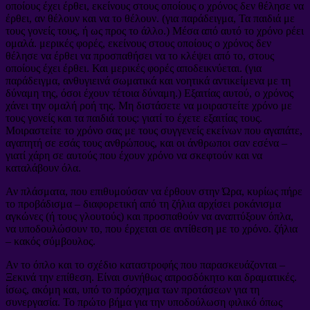
οποίους έχει έρθει, εκείνους στους οποίους ο χρόνος δεν θέλησε να
έρθει, αν θέλουν και να το θέλουν. (για παράδειγμα, Τα παιδιά με
τους γονείς τους, ή ως προς το άλλο.) Μέσα από αυτό το χρόνο ρέει
ομαλά. μερικές φορές, εκείνους στους οποίους ο χρόνος δεν
θέλησε να έρθει να προσπαθήσει να το κλέψει από το, στους
οποίους έχει έρθει. Και μερικές φορές αποδεικνύεται. (για
παράδειγμα, ανθυγιεινά σωματικά και νοητικά αντικείμενα με τη
δύναμη της, όσοι έχουν τέτοια δύναμη.) Εξαιτίας αυτού, ο χρόνος
χάνει την ομαλή ροή της. Μη διστάσετε να μοιραστείτε χρόνο με
τους γονείς και τα παιδιά τους: γιατί το έχετε εξαιτίας τους.
Μοιραστείτε το χρόνο σας με τους συγγενείς εκείνων που αγαπάτε,
αγαπητή σε εσάς τους ανθρώπους, και οι άνθρωποι σαν εσένα –
γιατί χάρη σε αυτούς που έχουν χρόνο να σκεφτούν και να
καταλάβουν όλα.
Αν πλάσματα, που επιθυμούσαν να έρθουν στην Ώρα, κυρίως πήρε
το προβάδισμα – διαφορετική από τη ζήλια αρχίσει ροκάνισμα
αγκώνες (ή τους γλουτούς) και προσπαθούν να αναπτύξουν όπλα,
να υποδουλώσουν το, που έρχεται σε αντίθεση με το χρόνο. ζήλια
– κακός σύμβουλος.
Αν το όπλο και το σχέδιο καταστροφής που παρασκευάζονται –
Ξεκινά την επίθεση. Είναι συνήθως απροσδόκητο και δραματικές.
ίσως, ακόμη και, υπό το πρόσχημα των προτάσεων για τη
συνεργασία. Το πρώτο βήμα για την υποδούλωση φιλικό όπως