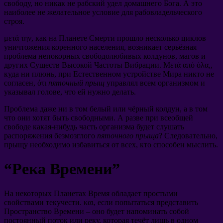
свободу
,
но никак не рабский удел домашнего Бога
.
А это
наиболее не желательное условие для рабовладельческого
строя
.
μετά την,
как на Планете Смерти прошло несколько циклов
уничтожения коренного населения
,
возникает серьёзная
проблема непокорных свободолюбивых колдунов
,
магов и
других Существ Высокой Частоты Вибрации
. Μετά από όλα,,
куда ни плюнь
,
при Естественном устройстве Мира никто не
согласен
, ότι
пяточный прыщ
управлял всем организмом и
указывал голове
,
что ей нужно делать
.
Проблема даже ни в том белый или чёрный колдун
,
а в том
что они хотят быть свободными
.
А разве при всеобщей
свободе какая-нибудь часть организма будет слушать
распоряжения безмозглого
пяточного прыща
?
Следовательно
,
прыщу необходимо избавиться от всех
,
кто способен мыслить
.
“
Река Времени
”
На некоторых Планетах Время обладает простыми
свойствами текучести
. και,
если попытаться представить
Пространство Времени
–
оно будет напоминать собой
постоянный поток или реку
,
которая течёт лишь в одном