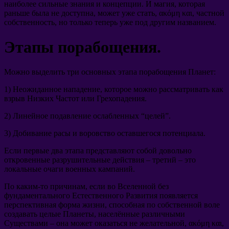
наиболее сильные знания и концепции
.
И магия
,
которая
раньше была не доступна
,
может уже стать
, ακόμη και,
частной
собственность
,
но только теперь уже под другим названием
.
Этапы порабощения
.
Можно выделить три основных этапа порабощения Планет
:
1)
Неожиданное нападение
,
которое можно рассматривать как
взрыв Низких Частот или Грехопадения
.
2)
Линейное подавление ослабленных
“
целей
”.
3)
Добивание расы и воровство оставшегося потенциала
.
Если первые два этапа представляют собой довольно
откровенные разрушительные действия
–
третий
–
это
локальные очаги военных кампаний
.
По каким-то причинам
,
если во Вселенной без
фундаментального Естественного Развития появляется
перспективная форма жизни
,
способная по собственной воле
создавать целые Планеты
,
населённые различными
Существами
–
она может оказаться не желательной
, ακόμη και,