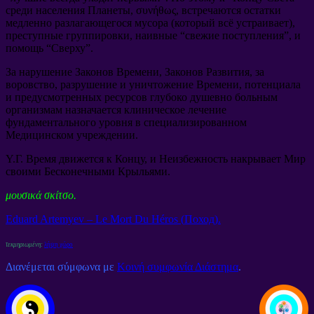
среди населения Планеты
, συνήθως,
встречаются остатки
медленно разлагающегося мусора
(
который всё устраивает
),
преступные группировки
,
наивные
“
свежие поступления
”,
и
помощь
“
Сверху
”.
За нарушение Законов Времени
,
Законов Развития
,
за
воровство
,
разрушение и уничтожение Времени
,
потенциала
и предусмотренных ресурсов глубоко душевно больным
организмам назначается клиническое лечение
фундаментального уровня в специализированном
Медицинском учреждении
.
Υ.Γ.
Время движется к Концу
,
и Неизбежность накрывает Мир
своими Бесконечными Крыльями
.
μουσικά σκίτσο.
Eduard Artemyev –
Le Mort Du Héros
(
Поход
).
τεκμηριωμένη:
λήψη χώρο
Διανέμεται σύμφωνα με
Κοινή συμφωνία Διάστημα
.