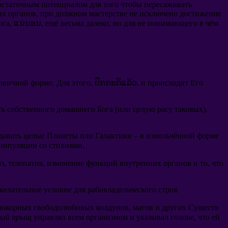
остаточным потенциалом для того чтобы пересаживать
их органов
,
при должном мастерстве не исключено достижение
ога
, ແນ່ນອນ,
ещё весьма далеко
,
но для не понимающего в чём
ервичной форме
.
Для этого
, ປົກກະຕິແລ້ວ,
и происходит Его
ть собственного домашнего Бога
(
или целую расу таковых
),
давать целые Планеты или Галактики
–
в измельчённой форме
анипуляции со стихиями
.
з
,
телепатия
,
изменение функций внутренних органов и то
,
что
желательное условие для рабовладельческого строя
.
епокорных свободолюбивых колдунов
,
магов и других Существ
ный прыщ
управлял всем организмом и указывал голове
,
что ей