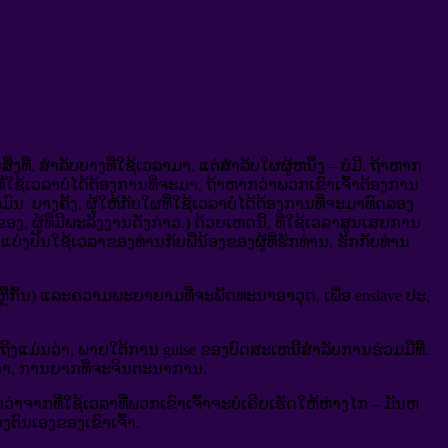
ທີ່, ສໍາລັບບາງທີ່ໃຊ້ເວລາມາ, ແຕ່ສໍາລັບໃຜຜູ້ຫນຶ່ງ – ບໍ່ມີ. ຖ້າຫາກ
ໃຊ້ເວລາບໍ່ໄດ້ຕ້ອງການທີ່ຈະມາ, ຖ້າຫາກວ່າພວກເຂົາເຈົ້າຕ້ອງການ
ມົນ. ບາງຄັ້ງ, ຜູ້ໃຫ້ກັບໃຜທີ່ໃຊ້ເວລາບໍ່ໄດ້ຕ້ອງການທີ່ຈະມາທົດລອງ
ອງ, ຜູ້ທີ່ມີພະລັງງານດັ່ງກ່າວ.) ດ້ວຍເຫດນີ້, ທີ່ໃຊ້ເວລາສູນເສຍການ
ແບ່ງປັນໃຊ້ເວລາຂອງທ່ານກັບພີ່ນ້ອງຂອງຜູ້ທີ່ຮັກທ່ານ, ຮັກກັບທ່ານ
 (ຫຼືກົ້ນ) ແລະຄວາມພະຍາຍາມທີ່ຈະພັດທະນາອາວຸດ, ເພື່ອ enslave ປະ,
ແມ່ນວ່າ, ພາຍໃຕ້ການ guise ຂອງບົດສະເຫນີສໍາລັບການຮ່ວມມືທີ່.
ມ່ນວ່າ, ການຍາກທີ່ຈະຈິນຕະນາການ.
ວ່າຈາກທີ່ໃຊ້ເວລາທີ່ພວກເຂົາເຈົ້າຈະບໍ່ເຄີຍເຮັດໃຫ້ຫ່າງໄກ – ມັນຫ
ຕົນເອງຂອງເຂົາເຈົ້າ.