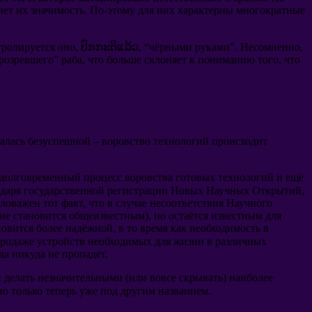
нет их значимость
.
По-этому для них характерны многократные
тролируется оно
, ປົກກະຕິແລ້ວ, “
чёрными руками
”.
Несомненно
,
розревшего
”
раба
,
что больше склоняет к пониманию того
,
что
залась безуспешной
–
воровство технологий происходит
 долговременный процесс воровства готовых технологий и ещё
одаря государственной регистрации Новых Научных Открытий
,
ловажен тот факт
,
что в случае несоответствия Научного
 не становится общеизвестным
),
но остаётся известным для
ановится более надёжной
,
в то время как необходимость в
родаже устройств необходимых для жизни в различных
да никуда не пропадёт
.
и делать незначительными
(
или вовсе скрывать
)
наиболее
но только теперь уже под другим названием
.