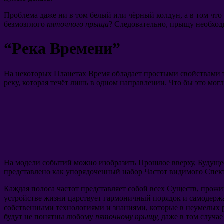
Проблема даже ни в том белый или чёрный колдун
,
а в том чт
безмозглого
пяточного прыща
?
Следовательно
,
прыщу необходи
“
Река Времени
”
На некоторых Планетах Время обладает простыми свойствами 
реку
,
которая течёт лишь в одном направлении
.
Что бы это могл
На модели событий можно изобразить Прошлое вверху
,
Будуще
представлено как упорядоченный набор Частот видимого Спек
Каждая полоса частот представляет собой всех Существ
,
прожи
устройстве жизни царствует гармоничный порядок и самодерж
собственными технологиями и знаниями
,
которые в неумелых 
будут не понятны любому
пяточному прыщу
,
даже в том случае