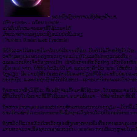
ພຣະອົງຊົງນໍາດາວເທິງທ້ອງຟ້າມາ,
ເຂົາ whistles – ເດືອນ tremble;
ແຕ່ຜິດກົດຫມາຍຂອງທີ່ໃຊ້ເວລາໄດ້
ວິທະຍາສາດຂອງພຣະອົງແມ່ນບໍ່ເຂັ້ມແຂງ.
( Pushkin. Ruslan ແລະ Lyudmila)
ທີ່ໃຊ້ເວລາໄດ້ສະເຫມີມາໂດຍບໍ່ມີການເຕືອນ. ມັນບໍ່ໄດ້ເວົ້າຫຍັງກັບໃຜ
ວ່າທັງສອງປະເພດຂອງຫນ່ວຍງານແມ່ນຢູ່ໃນລະດັບຂອງແຕ່ລະອື່ນໆ – ທີ່ໃ
ແລະພວກເຂົາເຈົ້າຕ້ອງການມັນ. (ສໍາລັບການຍົກຕົວຢ່າງ, ເດັກນ້ອຍກັບພໍ່
ເພື່ອ steal ຈາກ, ໃຫ້ກັບໃຜມັນໄດ້ມາ. ແລະບາງຄັ້ງມັນ turns ໃຫ້ເຫັນ. 
ໄຫຼລຽບ. ມີຄວາມຮູ້ສຶກບໍ່ເສຍຄ່າເພື່ອແລກປ່ຽນທີ່ໃຊ້ເວລາກັບພໍ່ແມ່ແລະ
ປະຊາຊົນ, ແລະປະຊາຊົນຄືກັນກັບທ່ານ – ເພາະວ່າຍ້ອນພວກເຂົາວ່າທ່າ
ຖ້າຫາກວ່າສິ່ງມີຊີວິດ, ທີ່ປະສົງຈະເຂົ້າມາທີ່ໃຊ້ເວລາ, ໂດຍສະເພາະໄ
ຜູ້ທີ່ເປັນຢູ່ໃນໂອກາດທີ່ມີທີ່ໃຊ້ເວລາ. ຄວາມອິດສາ – ໃຫ້ຄໍາປຶກສາທີ່ບໍ່ດີ.
ຖ້າຫາກວ່າອາວຸດແລະແຜນການທໍາລາຍຂອງການກະກຽມ – ມັນເລີ່ມຕົ້ນກາ
ບາດກ້າວທໍາອິດ enslavement ທີ່ເຊື້ອຊາດດັ່ງກ່າວໂດຍປົກກະຕິການ ste
ທັງຫມົດນີ້ແມ່ນເຮັດດ້ວຍວັດຖຸປະສົງຂອງການເພີ່ມຂຶ້ນການຄວບຄຸມຂອງການ
ມາຍຄວາມວ່າເຊື້ອຊາດຂອງພຣະເປັນ. intruders ການລໍ້ລວງຫຼາຍໂດຍ