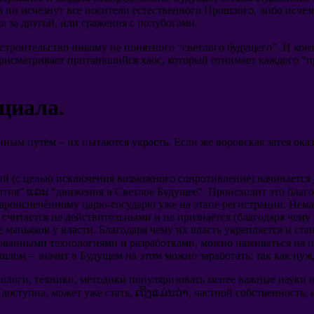
а ни исчезнут все носители естественного Прошлого
,
либо исчез
а за другой
,
или сражения с полубогами
.
 строительство никому не понятного
“
светлого будущего
”.
И кон
присматривает притаившийся хаос
,
который отнимает каждого
“
п
нциала
.
енным путём
–
их пытаются украсть
.
Если же воровская затея ока
ий
(
с целью исключения возможного сопротивление
)
начинается
ития
” ແລະ “
движения в Светлое Будущее
”.
Происходит это благ
ароиспечённому царю-государю уже на этапе регистрации
.
Нема
 считается не действительными и не признаётся
(
благодаря чему
 маньяков у власти
.
Благодаря чему их власть укрепляется и ст
бованными технологиями и разработками
,
можно наживаться на п
ошлом
–
значит в Будущем на этом можно заработать
:
так как нуж
нологи
,
техники
,
методики популяризовать менее важные науки 
 доступна
,
может уже стать
, ເຖິງແມ່ນວ່າ,
частной собственность
,