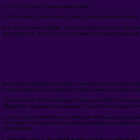
1) “
Надо чтобы все были моими рабами.
”
2) “
Все знания и технологии должны принадлежать мне и быть
Как этого достичь
? ພຽງແຕ່:
достаточно убить все тела с Высо
кроме Красной
,
потому что он сам является
паразитом красной
Подготовив продуманную смуту в совокупности с войной
,
бед
усилия направлены на владельцев тайных знаний
,
которые не 
Сложилось так
,
что наибольшую угрозу для любой существующ
ເຖິງແມ່ນວ່າ,
возможность появления Существ Фиолетовой Част
Смуты и искусственный хаос необходим
пяточным прыщам
ແ
суете многие беззащитные и не предупреждённые оказываются 
уничтожения
.
С помощью хаоса в Настоящем можно погрузить в забытие все