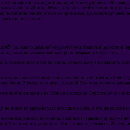
шь
,
что возможности медицины порой могут удивлять
.
Обладая д
лжать жизненный цикл без некоторых частей тела или внутренн
ых половинок одного и того же организма
.
До Животворящего Б
 высокие показатели
.
ວລາທີ່ “
Большого Демона
”
не удаётся уничтожить в целостной п
сти подавить более мелкими контролируемыми импульсами
.
оши и необходимо идти до конца
.
Ведь на кону возможность име
отенциальный домашний Бог способен по собственной воле соз
управление Временем в пределах одной Планеты и некоторые м
со стихиями и влияние на Сознание похожих Существ
. ບາງ,
гипно
ду
,
но никак не рабский удел домашнего Бога
.
А это наиболее не 
чтожения коренного населения
,
возникает серьёзная проблема н
при Естественном устройстве Мира никто не согласен
, ທີ່
пяточ