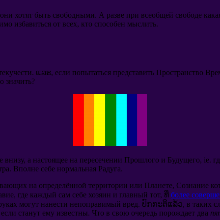
о они хотят быть свободными
.
А разве при всеобщей свободе кака
мо избавиться от всех
,
кто способен мыслить
.
текучести
. ແລະ,
если попытаться представить Пространство Вр
о значить
?
е внизу
,
а настоящее на пересечении Прошлого и Будущего
, ie.
г
тра
.
Вполне себе нормальная Радуга
.
вающих на определённой территории или Планете
,
Сознание ко
авие
,
где каждый сам себе хозяин и главный тот
, ທີ່
более соверш
руках могут нанести непоправимый вред
. ປົກກະຕິແລ້ວ,
в таких с
 если станут ему известны
.
Что в свою очередь порождает два
пя