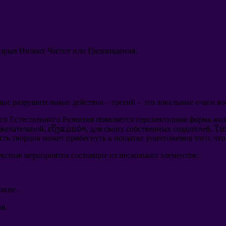
взрыв Низких Частот или Грехопадения
.
нные разрушительные действия
–
третий
–
это локальные очаги в
го Естественного Развития появляется перспективная форма жи
 желательной
, ເຖິງແມ່ນວ່າ,
для своих собственных создателей
, ໃນ
асть творцов может прибегнуть к попытке уничтожения того
,
что
ексные мероприятия состоящие из нескольких элементов
:
лкие
.
ов
.