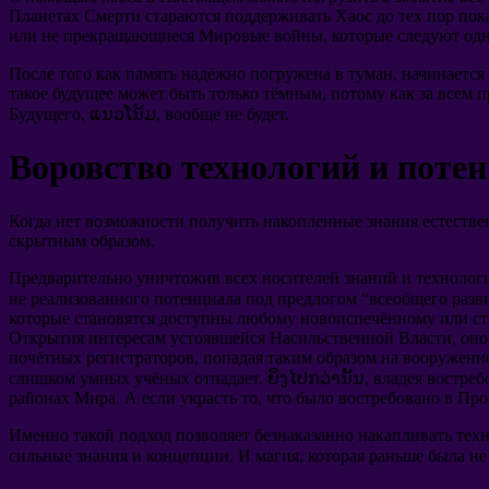
Планетах Смерти стараются поддерживать Хаос до тех пор пок
или не прекращающиеся Мировые войны
,
которые следуют одн
После того как память надёжно погружена в туман
,
начинается
такое будущее может быть только тёмным
,
потому как за всем 
Будущего
, ແນວໂນ້ມ,
вообще не будет
.
Воровство технологий и поте
Когда нет возможности получить накопленные знания естеств
скрытным образом
.
Предварительно уничтожив всех носителей знаний и технолог
не реализованного потенциала под предлогом
“
всеобщего разв
которые становятся доступны любому новоиспечённому или ст
Открытия интересам устоявшейся Насильственной Власти
,
оно
почётных регистраторов
,
попадая таким образом на вооружение
слишком умных учёных отпадает
. ຍິ່ງໄປກວ່ານັ້ນ,
владея востре
районах Мира
.
А если украсть то
,
что было востребовано в Пр
Именно такой подход позволяет безнаказанно накапливать тех
сильные знания и концепции
.
И магия
,
которая раньше была не