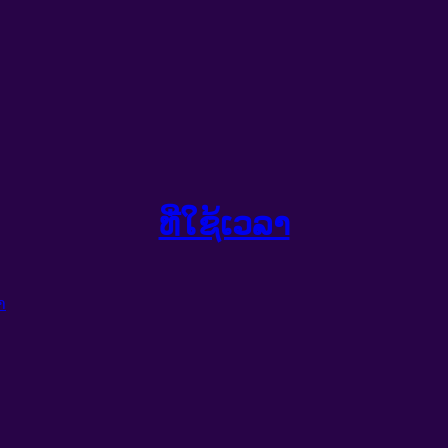
ທີ່ໃຊ້ເວລາ
າ