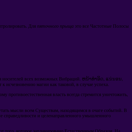
нтролировать
.
Для
пяточного прыща
это все Частотные Полосы
я носителей всех возможных Вибраций
. ຫນ້າທໍາອິດ, ແນ່ນອນ,
 к исчезновению магии как таковой
,
в случае успеха
.
ому противоестественная власть всегда стремится уничтожить
,
утать мысли всем Существам
,
находящимся в очаге событий
.
В
не справедливости и целенаправленного умышленного
от того
,
которое запланировано Естественным Образом
.
На