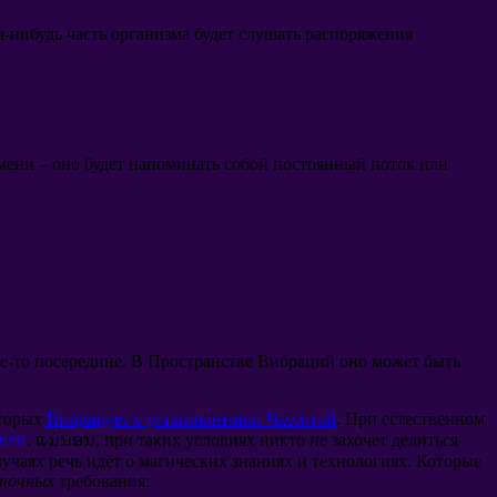
я-нибудь часть организма будет слушать распоряжения
емени
–
оно будет напоминать собой постоянный поток или
де-то посередине
.
В Пространстве Вибраций оно может быть
торых
Вибрирует с установленной Частотой
.
При естественном
енен
. ແນ່ນອນ,
при таких условиях никто не захочет делиться
лучаях речь идёт о магических знаниях и технологиях
.
Которые
точных
требования
: