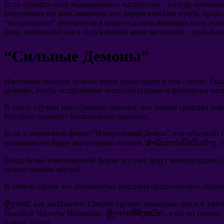
Если оценить силу медицинского мастерства
–
иногда замечае
внутренние органы
,
изменять пол хирургическим путём
,
продо
“
выдающихся
”
результатов в виде отдельно живущих полу умн
дело
,
потерявшегося в окружающем мире организма
–
довольно
“
Сильные Демоны
”
Насильное деление тела на части происходит в том случае
, ໃນເ
деление
,
чтобы ослабленные интеллектуально и физически ча
В таких случаях преступники считают
,
что любые средства хор
Который принесёт Бесконечную прибыль
.
Если в первичной форме
“
Невероятный Демон
”
или обычный п
возможности будут значительно меньше
. ສໍາລັບການຍົກຕົວຢ່າງ,
В ещё более измельчённой форме это уже будут манипуляции 
можно назвать магией
.
В любом случае все упомянутые действия предполагают свобо
ຫຼັງຈາກ,
как на Планете Смерти прошло несколько циклов уни
Высокой Частоты Вибрации
. ຫຼັງຈາກທີ່ທັງຫມົດ,,
куда ни плюнь
,
нужно делать
.