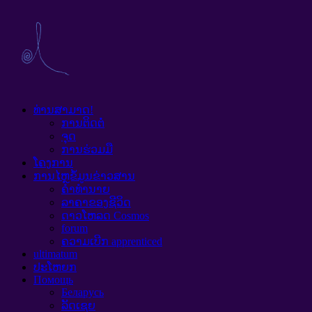
ທ່ານສາມາດ!
ການຕິດຕໍ່
ຈຸດ
ການຮ່ວມມື
ໂຄງການ
ການໄຫຼຂໍ້ມູນຂ່າວສານ
ຄໍາທໍານາຍ
ລາຄາຂອງຊີວິດ
ດາວໂຫລດ Cosmos
forum
ຄວາມເບີກ apprenticed
ultimatum
ປະໂຫຍກ
Помощь
Беларусь
ລັດເຊຍ