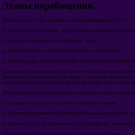
Этапы порабощения
.
Можно выделить три основных этапа порабощения Планет
:
1)
Неожиданное нападение
,
которое можно рассматривать как 
2)
Линейное подавление ослабленных
“
целей
”.
3)
Добивание расы и воровство оставшегося потенциала
.
Если первые два этапа представляют собой довольно открове
По каким-то причинам
,
если во Вселенной без фундаментально
населённые различными Существами
–
она может оказаться не
значительно ниже новоявленной Формы Жизни
.
В силу чего ч
Для достижения поставленной цели они могут пойти на компл
1)
Создание иллюзии естественного самоуничтожения
.
2)
Поэтапное разложение Целостной Формы жизни на более ме
3)
Воровство всех доступных ценностей
, ພະລັງງານ,
потенциал
Для чего могут быть осуществлены следующие действия
: