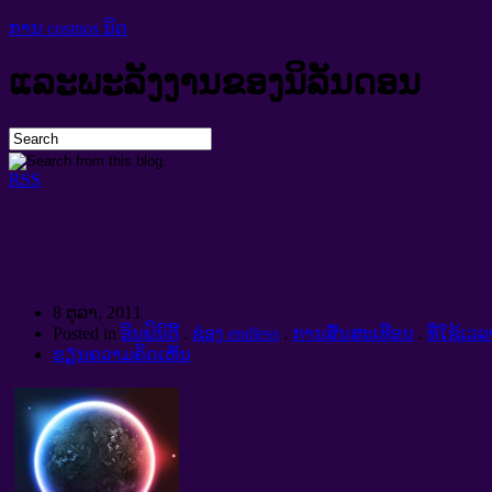
ການ cosmos ນິດ
ແລະພະລັງງານຂອງນິລັນດອນ
RSS
8 ຕຸລາ, 2011
Posted in
ອິນຟິນິຕີ້
.
ຊ່ອງ endless
.
ການສັ່ນສະເທືອນ
.
ທີ່ໃຊ້ເວລ
ຂຽນຄວາມຄິດເຫັນ