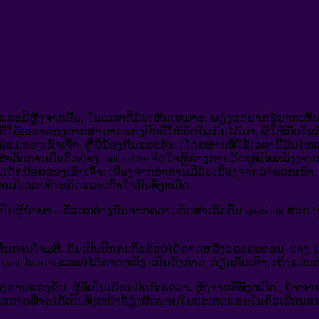
, ແລະມີຫຼັງຈາກນັ້ນ, ໃນເວລາທີ່ມັນເຫັນເຫມາະ.
ພຽງແຕ່ຢາກຮູ້ຢາກເຫັນສິ່ງ
ຊ້ເວລາຂອງທ່ານສາມາດແບ່ງປັນທີ່ໃຫ້ກັບໃຜມັນໄດ້ມາ, ຜູ້ໃຫ້ກັບໃຜທີ່
ແມ່ຂອງເຂົາເຈົ້າ, ຫຼືພີ່ນ້ອງກັນແລະກັນ.) ໂດຍຜ່ານທີ່ໃຊ້ເວລານີ້ມັນໄຫລ
(ສໍາລັບການຍົກຕົວຢ່າງ, unhealthy ຈິດໃຈຫຼືຮ່າງກາຍວັດຖຸທີ່ມີພະລັງງານຂ
ເດັກນ້ອຍຂອງເຂົາເຈົ້າ: ເນື່ອງຈາກວ່າທ່ານມີມັນເນື່ອງຈາກວ່າພວກເຂົາ. 
ນມີເວລາທີ່ຈະຄິດແລະເຂົ້າໃຈມັນທັງຫມົດ.
ດ້ເປັນຜູ້ນໍາພາ – ທີ່ແຕກຕ່າງກັນຈາກຄວາມອິດສາເລີ່ມຕົ້ນ gnawing ສອກ
ນໂຈມຕີ. ມັນເປັນປົກກະຕິແລ້ວບໍ່ໄດ້ຄາດຫວັງແລະລະຄອນ. ບາງ, ເຖິງ
epest, brazen ແລະບໍ່ໄດ້ຄາດຫວັງ. ເປັນດັ່ງກ່າວ, ກ່ຽວກັບເຂົາ, ເຖິງແ
ແຂ່ງຂັນ, ຜູ້ທີ່ເປັນເພື່ອນມິດກັບເວລາ. ຫຼັງຈາກທີ່ທັງຫມົດ,, ຖ້າຫາກ
ໂອກາດທີ່ຈະໄດ້ເປັນທົ່ງຫຍ້າລ້ຽງສັດພາຍໃນປະເທດພຣະໃນຄົວເຮືອນຂອງ