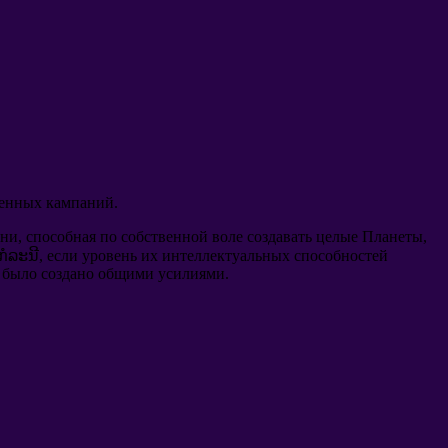
оенных кампаний
.
зни
,
способная по собственной воле создавать целые Планеты
,
ກໍລະນີ,
если уровень их интеллектуальных способностей
 было создано общими усилиями
.