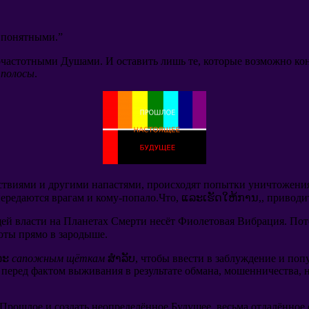
 понятными.
”
кочастотными Душами
.
И оставить лишь те
,
которые возможно ко
 полосы
.
ствиями и другими напастями
,
происходят попытки уничтожени
передаются врагам и кому-попало.Что
, ແລະເຮັດໃຫ້ການ,,
приводит
ей власти на Планетах Смерти несёт Фиолетовая Вибрация
.
Пот
оты прямо в зародыше
.
ລະ
сапожным щёткам
ສໍາລັບ,
чтобы ввести в заблуждение и поп
перед фактом выживания в результате обмана
,
мошенничества
,
 Прошлое и создать неопределённое Будущее
,
весьма отдалённое 