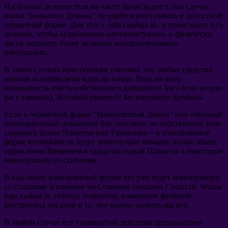
Насильное деление тела на части происходит в том случае
,
marka “
Большого Демона
”
не удаётся уничтожить в целостной
первичной форме
.
Для этого
, sida caadiga ah,
и происходит Его
деление
,
чтобы ослабленные интеллектуально и физически
части подавить более мелкими контролируемыми
импульсами
.
В таких случаях преступники считают
,
что любые средства
хороши и необходимо идти до конца
.
Ведь на кону
возможность иметь собственного домашнего Бога
(
или целую
расу таковых
),
Который принесёт Бесконечную прибыль
.
Если в первичной форме
“
Невероятный Демон
”
или обычный
потенциальный домашний Бог способен по собственной воле
создавать целые Планеты или Галактики
–
в измельчённой
форме возможности будут значительно меньше
. tusaale ahaan,
управление Временем в пределах одной Планеты и некоторые
манипуляции со стихиями
.
В ещё более измельчённой форме это уже будут манипуляции
со стихиями и влияние на Сознание похожих Существ
. Waxaa
laga yaabaa in,
гипноз
,
телепатия
,
изменение функций
внутренних органов и то
,
что можно назвать магией
.
В любом случае все упомянутые действия предполагают