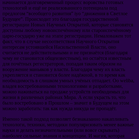
начинается долговременный процесс воровства готовых
технологий и ещё не реализованного потенциала под
предлогом
“
всеобщего развития
” iyo “
движения в Светлое
Будущее
”.
Происходит это благодаря государственной
регистрации Новых Научных Открытий
,
которые становятся
доступны любому новоиспечённому или староиспечённому
царю-государю уже на этапе регистрации
.
Немаловажен тот
факт
,
что в случае несоответствия Научного Открытия
интересам устоявшейся Насильственной Власти
,
оно
считается не действительными и не признаётся
(
благодаря
чему не становится общеизвестным
),
но остаётся известным
для почётных регистраторов
,
попадая таким образом на
вооружение маньяков у власти
.
Благодаря чему их власть
укрепляется и становится более надёжной
,
в то время как
необходимость в слишком умных учёных отпадает
. Oo weliba,
владея востребованными технологиями и разработками
,
можно наживаться на продаже устройств необходимых для
жизни в различных районах Мира
.
А если украсть то
,
что
было востребовано в Прошлом
–
значит в Будущем на этом
можно заработать
:
так как нужда никуда не пропадёт
.
Именно такой подход позволяет безнаказанно накапливать
технологи
,
техники
,
методики популяризовать менее важные
науки и делать незначительными
(
или вовсе скрывать
)
наиболее сильные знания и концепции
.
И магия
,
которая