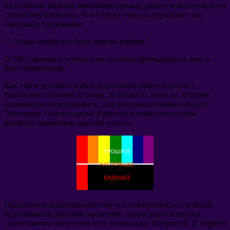
не понятны любому
пяточному прыщу
,
даже в том случае если
станут ему известны
.
Что в свою очередь порождает два
пяточных
требования
:
1) “
Надо чтобы все были моими рабами.
”
2) “
Все знания и технологии должны принадлежать мне и
быть понятными.
”
Как этого достичь
? kaliya:
достаточно убить все тела с
Высокочастотными Душами
.
И оставить лишь те
,
которые
возможно контролировать
.
Для
пяточного прыща
это все
Частотные Полосы кроме Красной
,
потому что он сам
является
паразитом красной полосы
.
Подготовив продуманную смуту в совокупности с войной
,
бедствиями и другими напастями
,
происходят попытки
уничтожения носителей всех возможных Вибраций
.
В первую