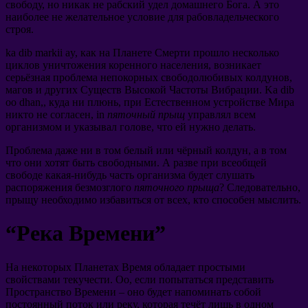
свободу
,
но никак не рабский удел домашнего Бога
.
А это
наиболее не желательное условие для рабовладельческого
строя
.
ka dib markii ay,
как на Планете Смерти прошло несколько
циклов уничтожения коренного населения
,
возникает
серьёзная проблема непокорных свободолюбивых колдунов
,
магов и других Существ Высокой Частоты Вибрации
. Ka dib
oo dhan,,
куда ни плюнь
,
при Естественном устройстве Мира
никто не согласен
, in
пяточный прыщ
управлял всем
организмом и указывал голове
,
что ей нужно делать
.
Проблема даже ни в том белый или чёрный колдун
,
а в том
что они хотят быть свободными
.
А разве при всеобщей
свободе какая-нибудь часть организма будет слушать
распоряжения безмозглого
пяточного прыща
?
Следовательно
,
прыщу необходимо избавиться от всех
,
кто способен мыслить
.
“
Река Времени
”
На некоторых Планетах Время обладает простыми
свойствами текучести
. Oo,
если попытаться представить
Пространство Времени
–
оно будет напоминать собой
постоянный поток или реку
,
которая течёт лишь в одном