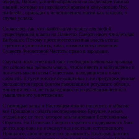
очередь
, Dabcan,
усилия направлены на владельцев тайных
знаний
,
которые не передаются врагам и кому-попало.Что
,
markeeda,,
приводит к исчезновению магии как таковой
,
в
случае успеха
.
Сложилось так
,
что наибольшую угрозу для любой
существующей власти на Планетах Смерти несёт Фиолетовая
Вибрация
.
Потому противоестественная власть всегда
стремится уничтожить
, xataa,
возможность появления
Существ Фиолетовой Частоты прямо в зародыше
.
Смуты и искусственный хаос необходим
пяточным прыщам
iyo
сапожным щёткам
waayo,,
чтобы ввести в заблуждение и
попутать мысли всем Существам
,
находящимся в очаге
событий
.
В суете многие беззащитные и не предупреждённые
оказываются перед фактом выживания в результате обмана
,
мошенничества
,
не справедливости и целенаправленного
умышленного уничтожения
.
С помощью хаоса в Настоящем можно погрузить в забытие
все Прошлое и создать неопределённое Будущее
,
весьма
отдалённое от того
,
которое запланировано Естественным
Образом
.
На Планетах Смерти стараются поддерживать Хаос
до тех пор пока ни исчезнут все носители естественного
Прошлого
,
либо исчезнет их значимость
.
По-этому для них