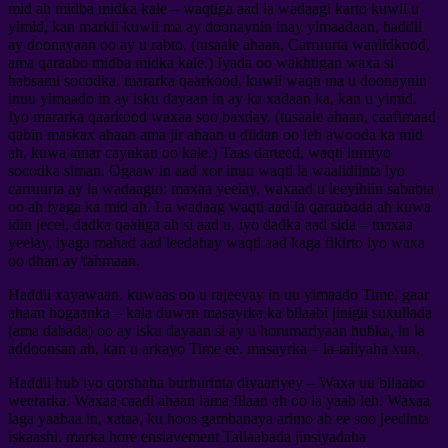
mid ah midba midka kale – waqtiga aad la wadaagi karto kuwii u
yimid, kan markii kuwii ma ay doonaynin inay yimaadaan, haddii
ay doonayaan oo ay u rabto. (tusaale ahaan, Carruurta waalidkood,
ama qaraabo midba midka kale.) Iyada oo wakhtigan waxa si
habsami socodka. mararka qaarkood, kuwii waqti ma u doonaynin
inuu yimaado in ay isku dayaan in ay ka xadaan ka, kan u yimid.
Iyo mararka qaarkood waxaa soo baxday. (tusaale ahaan, caafimaad
qabin maskax ahaan ama jir ahaan u diidan oo leh awooda ka mid
ah, kuwa amar caynkan oo kale.) Taas darteed, waqti lumiyo
socodka siman. Ogaaw in aad xor inuu waqti la waalidiinta iyo
carruurta ay la wadaagto: maxaa yeelay, waxaad u leeyihiin sababta
oo ah iyaga ka mid ah. La wadaag waqti aad la qaraabada ah kuwa
idin jecel, dadka qaaliga ah si aad u, iyo dadka aad sida – maxaa
yeelay, iyaga mahad aad leedahay waqti aad kaga fikirto iyo waxa
oo dhan ay fahmaan.
Haddii xayawaan, kuwaas oo u rajeeyay in uu yimaado Time, gaar
ahaan hogaanka – kala duwan masayrka ka bilaabi jinigii suxullada
(ama dabada) oo ay isku dayaan si ay u horumariyaan hubka, in la
addoonsan ah, kan u arkayo Time ee. masayrka – la-taliyaha xun.
Haddii hub iyo qorshaha burburinta diyaariyey – Waxa uu bilaabo
weerarka. Waxaa caadi ahaan lama filaan ah oo la yaab leh. Waxaa
laga yaabaa in, xataa, ku hoos gambanaya arimo ah ee soo jeedinta
iskaashi. marka hore enslavement Tallaabada jinsiyadaha