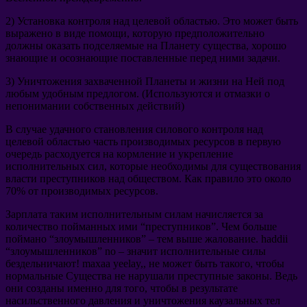
2)
Установка контроля над целевой областью
.
Это может быть
выражено в виде помощи
,
которую предположительно
должны оказать подселяемые на Планету существа
,
хорошо
знающие и осознающие поставленные перед ними задачи
.
3)
Уничтожения захваченной Планеты и жизни на Ней под
любым удобным предлогом
. (
Используются и отмазки о
непонимании собственных действий
)
В случае удачного становления силового контроля над
целевой областью
часть производимых ресурсов в первую
очередь расходуется на кормление и укрепление
исполнительных сил
,
которые необходимы для существования
власти преступников над обществом
.
Как правило это около
70%
от производимых ресурсов
.
Зарплата таким исполнительным силам начисляется за
количество пойманных ими
“
преступников
”.
Чем больше
поймано
“
злоумышленников
” –
тем выше жалование
. haddii
“
злоумышленников
” no –
значит исполнительные силы
бездельничают
! maxaa yeelay,,
не может быть такого
,
чтобы
нормальные Существа не нарушали преступные законы
.
Ведь
они созданы именно для того
,
чтобы в результате
насильственного давления и уничтожения каузальных тел