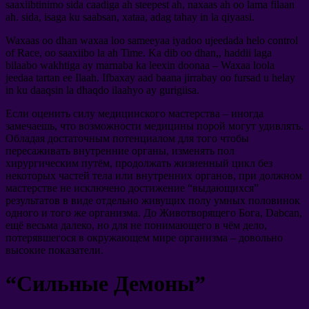
saaxiibtinimo sida caadiga ah steepest ah, naxaas ah oo lama filaan
ah. sida, isaga ku saabsan, xataa, adag tahay in la qiyaasi.
Waxaas oo dhan waxaa loo sameeyaa iyadoo ujeedada helo control
of Race, oo saaxiibo la ah Time. Ka dib oo dhan,, haddii laga
bilaabo wakhtiga ay marnaba ka leexin doonaa – Waxaa loola
jeedaa tartan ee Ilaah. Ifbaxay aad baana jirrabay oo fursad u helay
in ku daaqsin la dhaqdo ilaahyo ay gurigiisa.
Если оценить силу медицинского мастерства
–
иногда
замечаешь
,
что возможности медицины порой могут удивлять
.
Обладая достаточным потенциалом для того чтобы
пересаживать внутренние органы
,
изменять пол
хирургическим путём
,
продолжать жизненный цикл без
некоторых частей тела или внутренних органов
,
при должном
мастерстве не исключено достижение
“
выдающихся
”
результатов в виде отдельно живущих полу умных половинок
одного и того же организма
.
До Животворящего Бога
, Dabcan,
ещё весьма далеко
,
но для не понимающего в чём дело
,
потерявшегося в окружающем мире организма
–
довольно
высокие показатели
.
“
Сильные Демоны
”