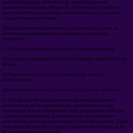
интеллектуальных способностей значительно ниже
новоявленной Формы Жизни
.
В силу чего часть творцов
может прибегнуть к попытке уничтожения того
,
что было
создано общими усилиями
.
Для достижения поставленной цели они могут пойти на
комплексные мероприятия состоящие из нескольких
элементов
:
1)
Создание иллюзии естественного самоуничтожения
.
2)
Поэтапное разложение Целостной Формы жизни на более
мелкие
.
3)
Воровство всех доступных ценностей
,
энергий
,
потенциалов
.
Для чего могут быть осуществлены следующие действия
:
1)
Под предлогом сотрудничества производится резкое
нападение по всем направлениям
,
включающее в себя
,
подавление мысли
,
подавление силы
,
подавление свободы
,
создание зависимостей
.
Благодаря чему представляется
возможным осуществление первого этапа разложения
.
Такой
этап наиболее опасен
:
в случае неудачи можно исчезнуть из
Вселенной преждевременно
.