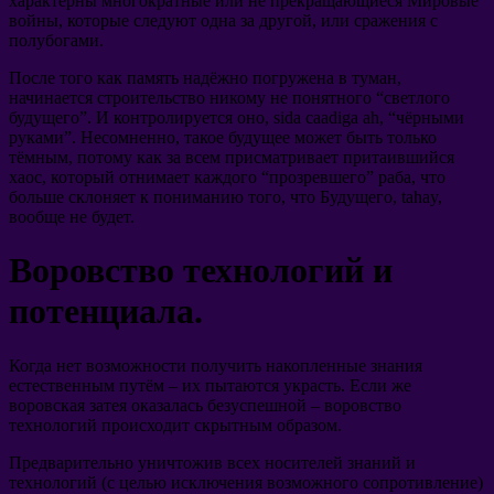
характерны многократные или не прекращающиеся Мировые
войны
,
которые следуют одна за другой
,
или сражения с
полубогами
.
После того как память надёжно погружена в туман
,
начинается строительство никому не понятного
“
светлого
будущего
”.
И контролируется оно
, sida caadiga ah, “
чёрными
руками
”.
Несомненно
,
такое будущее может быть только
тёмным
,
потому как за всем присматривает притаившийся
хаос
,
который отнимает каждого
“
прозревшего
”
раба
,
что
больше склоняет к пониманию того
,
что Будущего
, tahay,
вообще не будет
.
Воровство технологий и
потенциала
.
Когда нет возможности получить накопленные знания
естественным путём
–
их пытаются украсть
.
Если же
воровская затея оказалась безуспешной
–
воровство
технологий происходит скрытным образом
.
Предварительно уничтожив всех носителей знаний и
технологий
(
с целью исключения возможного сопротивление
)