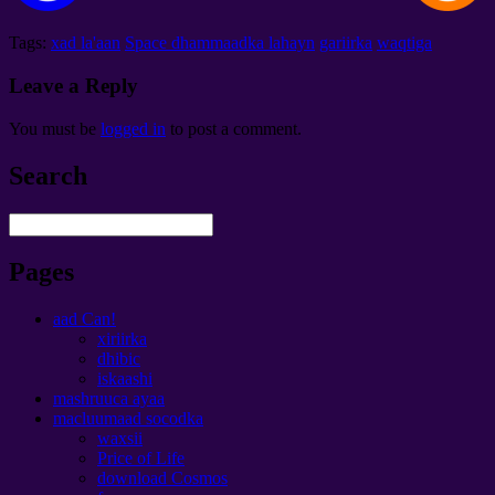
Tags:
xad la'aan
Space dhammaadka lahayn
gariirka
waqtiga
Leave a Reply
You must be
logged in
to post a comment
.
Search
Pages
aad Can!
xiriirka
dhibic
iskaashi
mashruuca ayaa
macluumaad socodka
waxsii
Price of Life
download Cosmos