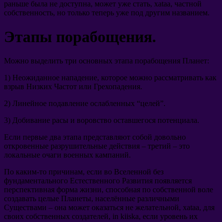
раньше была не доступна
,
может уже стать
, xataa,
частной
собственность
,
но только теперь уже под другим названием
.
Этапы порабощения
.
Можно выделить три основных этапа порабощения Планет
:
1)
Неожиданное нападение
,
которое можно рассматривать как
взрыв Низких Частот или Грехопадения
.
2)
Линейное подавление ослабленных
“
целей
”.
3)
Добивание расы и воровство оставшегося потенциала
.
Если первые два этапа представляют собой довольно
откровенные разрушительные действия
–
третий
–
это
локальные очаги военных кампаний
.
По каким-то причинам
,
если во Вселенной без
фундаментального Естественного Развития появляется
перспективная форма жизни
,
способная по собственной воле
создавать целые Планеты
,
населённые различными
Существами
–
она может оказаться не желательной
, xataa,
для
своих собственных создателей
, in kiiska,
если уровень их