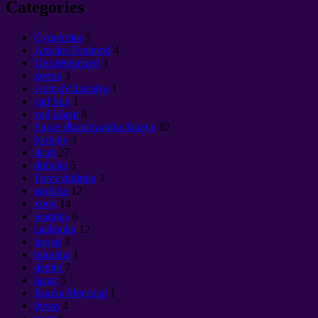
Categories
Cущество
5
Articles Featured
4
Uncategorized
3
geesta
3
Antitsivilizatsiya
1
cad Sun
1
xad la'aan
8
Space dhammaadka lahayn
82
biology
3
ilaah
27
dulinka
5
Force dulinka
3
gariirka
12
xoog
14
waqtiga
6
caalamka
12
hanad
3
buuraha
1
dembi
7
lacag
5
Ruuxa Meecaad
1
devas
4