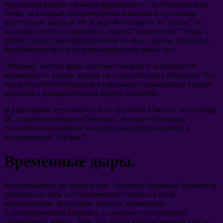
произошёл выброс сконцентрированного систематического
гнева
,
за который предусмотрены лишения по условиям
преступных законов
.
Не может быть такого
, in “mouse”
не
пытались обойти и нарушить законы
“
мышеловки
”. Sidaa
darteed,
отсутствие преступников в таких странах говорит о
бездельничестве со стороны исполнительных сил
.
“
Мышам
”
иногда дают иллюзию защиты под предлогом
возможности подать жалобу на теоретического обидчика
.
Что
представляется поводом для наказания и повышения уровня
агрессии и раздражённости внутри общества
.
В ряды армии исполнителей на Планетах Смерти
, sida caadiga
ah,
стараются набирать
“
обезьян
”,
которые благодаря
технической амуниции впоследствии превращаются в
вооружённых
“
обезьян
”.
Временные дыры
.
Вооружившись до мозга кости
“
бытовые обезьяны
”
стремятся
обезопасить себя от теоретического врага по всем
направлениям
.
Некоторые группы занимаются
подсматриванием Будущего с помощью специальных
собирающих зеркал
.
Зная
,
что любая насильственная власть