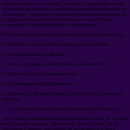
иногда оказываются гонимые
“
законом
”
блуждающие старцы
.
Остатки мудрых ведунов
,
которые для самозащиты оружие не
используют
–
последнее свидетельство бывшей миролюбивой
культуры
,
мирные жители которой из-за недостаточного
понимания становятся рабами
“
нового порядка
”.
Постепенное разложение принимает иногда следующий вид
:
1.
Божественные способности подавляются до магии
.
2.
Магию разлагают до физики
.
3.
Физику до формул
, Kombuyuutarada,
математики
.
4.
Математику до программирования
.
5.
Программирование до шаблонов
.
6.
Шаблоны до двойного выбора
(
ДА или НЕТ
),
до реакции
роботов
.
7.
Таким образом форма жизни превращается в биороботов
.
Даже такая тривиальная цепочка позволяет понять
, in “
лучшие
всегда уходят первыми
”.
По-этому к
“
Концу Света
”
среди
населения Планеты
, sida caadiga ah,
встречаются остатки