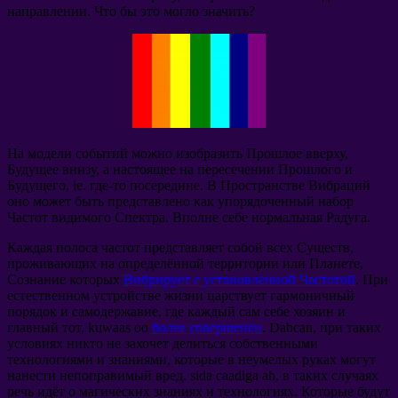
направлении
.
Что бы это могло значить
?
На модели событий можно изобразить Прошлое вверху
,
Будущее внизу
,
а настоящее на пересечении Прошлого и
Будущего
, ie.
где-то посередине
.
В Пространстве Вибраций
оно может быть представлено как упорядоченный набор
Частот видимого Спектра
.
Вполне себе нормальная Радуга
.
Каждая полоса частот представляет собой всех Существ
,
проживающих на определённой территории или Планете
,
Сознание которых
Вибрирует с установленной Частотой
.
При
естественном устройстве жизни царствует гармоничный
порядок и самодержавие
,
где каждый сам себе хозяин и
главный тот
, kuwaas oo
более совершенен
. Dabcan,
при таких
условиях никто не захочет делиться собственными
технологиями и знаниями
,
которые в неумелых руках могут
нанести непоправимый вред
. sida caadiga ah,
в таких случаях
речь идёт о магических знаниях и технологиях
.
Которые будут