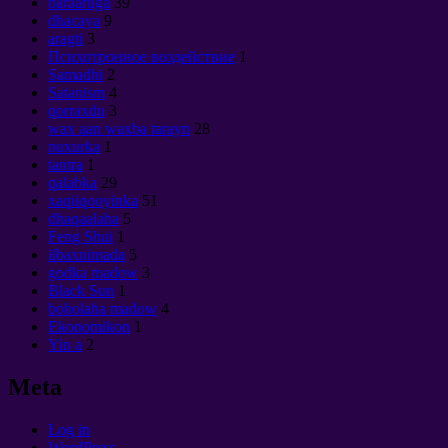
baraaruga
39
dhacaya
9
aragti
3
Психотронное воздействие
1
Samadhi
2
Satanism
4
qorraxdu
3
wax aan waxba tarayn
28
nuxurka
1
tantra
1
qalabka
29
xaqiiqooyinka
51
dhaqaalaha
5
Feng Shui
1
ilbaxnimada
5
godka madow
3
Black Sun
1
boholaha madow
4
Ekonomikon
1
Yin a
2
Meta
Log in
WordPress