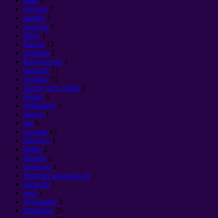
naag
6
nolosha
7
muddo
3
sharciga
8
tahay
1
Karma
13
cimilada
2
Колдовство
1
bannaan
71
jeclahay
51
waxay jecel yihiin
2
Matrix
6
meditation
6
daawo
1
nin
6
waxaan
43
fekerayo
1
dadka
2
Нервы
2
объекты
4
Sharciga aasaasiga ah
2
talogelin
1
guul
2
siyaasadda
3
dhaqanka
25