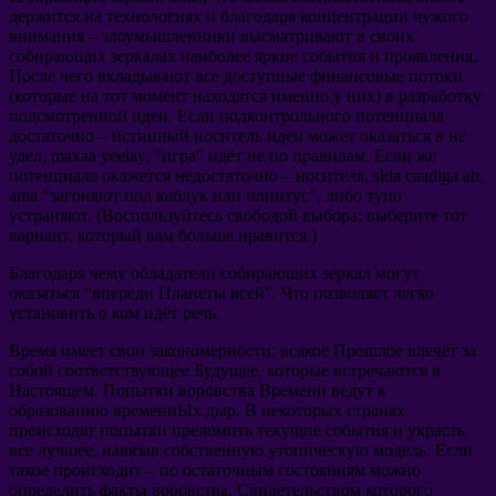
держится на технологиях и благодаря концентрации чужого
внимания
–
злоумышленники высматривают в своих
собирающих зеркалах наиболее яркие события и проявления
.
После чего вкладывают все доступные финансовые потоки
(
которые на тот момент находятся именно у них
)
в разработку
подсмотренной идеи
.
Если подконтрольного потенциала
достаточно
–
истинный носитель идеи может оказаться в не
удел
, maxaa yeelay, “
игра
”
идёт не по правилам
.
Если же
потенциала окажется недостаточно
–
носителя
, sida caadiga ah,
ama “
загоняют под каблук или плинтус
”,
либо тупо
устраняют
. (
Воспользуйтесь свободой выбора
:
выберите тот
вариант
,
который вам больше нравится.
)
Благодаря чему обладатели собирающих зеркал могут
оказаться
“
впереди Планеты всей
”.
Что позволяет легко
установить о ком идёт речь
.
Время имеет свои закономерности
:
всякое Прошлое влечёт за
собой соответствующее Будущее
,
которые встречаются в
Настоящем
.
Попытки воровства Времени ведут к
образованию временнЫх дыр
.
В некоторых странах
происходят попытки преломить текущие события и украсть
все лучшее
,
навязав собственную утопическую модель
.
Если
такое происходит
–
по остаточным состояниям можно
определить факты воровства
.
Свидетельством которого