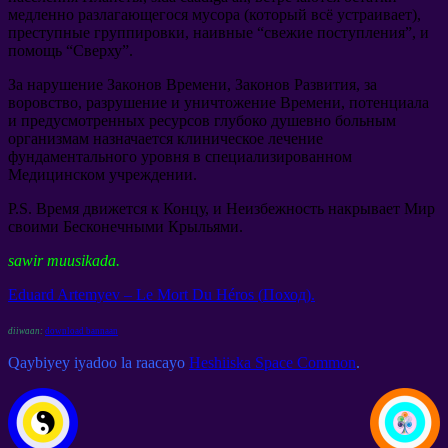
медленно разлагающегося мусора
(
который всё устраивает
),
преступные группировки
,
наивные
“
свежие поступления
”,
и
помощь
“
Сверху
”.
За нарушение Законов Времени
,
Законов Развития
,
за
воровство
,
разрушение и уничтожение Времени
,
потенциала
и предусмотренных ресурсов глубоко душевно больным
организмам назначается клиническое лечение
фундаментального уровня в специализированном
Медицинском учреждении
.
P.S.
Время движется к Концу
,
и Неизбежность накрывает Мир
своими Бесконечными Крыльями
.
sawir muusikada.
Eduard Artemyev –
Le Mort Du Héros
(
Поход
).
diiwaan:
download bannaan
Qaybiyey iyadoo la raacayo
Heshiiska Space Common
.