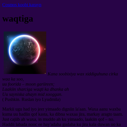
Cosmos koobi karayn
waqtiga
Kana soobixiya wax xiddiguhuna cirka
waa ka soo,
uu foorida – moon gariireen;
Laakiin sharciga waqti ka dhanka ah
Uu sayniska ahayn mid xooggan.
( Pushkin. Ruslan iyo Lyudmila)
Markii ugu had iyo jeer yimaado digniin la'aan. Waxa aanu waxba
kuma uu hadlin qof kasta, ka dibna waxaa jira, markay aragto taam.
Just cajiib ah waxa, in muddo ah ku yimaado, laakiin qof – no.
Haddii labada nooc ee hay'adaha gudaha ku jira kala duwan oo ka