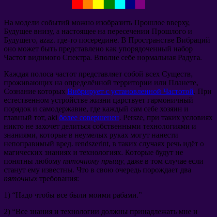
На модели событий можно изобразить Прошлое вверху
,
Будущее внизу
,
а настоящее на пересечении Прошлого и
Будущего
, azaz.
где-то посередине
.
В Пространстве Вибраций
оно может быть представлено как упорядоченный набор
Частот видимого Спектра
.
Вполне себе нормальная Радуга
.
Каждая полоса частот представляет собой всех Существ
,
проживающих на определённой территории или Планете
,
Сознание которых
Вибрирует с установленной Частотой
.
При
естественном устройстве жизни царствует гармоничный
порядок и самодержавие
,
где каждый сам себе хозяин и
главный тот
, aki
более совершенен
. Persze,
при таких условиях
никто не захочет делиться собственными технологиями и
знаниями
,
которые в неумелых руках могут нанести
непоправимый вред
. rendszerint,
в таких случаях речь идёт о
магических знаниях и технологиях
.
Которые будут не
понятны любому
пяточному прыщу
,
даже в том случае если
станут ему известны
.
Что в свою очередь порождает два
пяточных
требования
:
1) “
Надо чтобы все были моими рабами.
”
2) “
Все знания и технологии должны принадлежать мне и