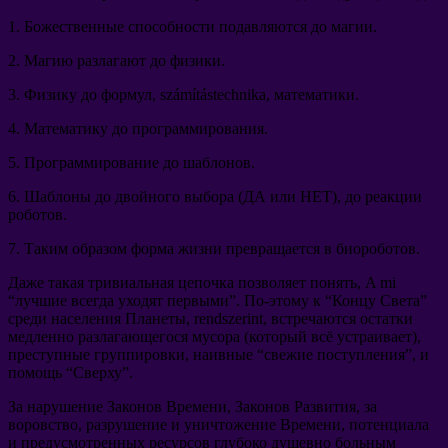
1.
Божественные способности подавляются до магии
.
2.
Магию разлагают до физики
.
3.
Физику до формул
, számítástechnika,
математики
.
4.
Математику до программирования
.
5.
Программирование до шаблонов
.
6.
Шаблоны до двойного выбора
(
ДА или НЕТ
),
до реакции
роботов
.
7.
Таким образом форма жизни превращается в биороботов
.
Даже такая тривиальная цепочка позволяет понять
, A mi
“
лучшие всегда уходят первыми
”.
По-этому к
“
Концу Света
”
среди населения Планеты
, rendszerint,
встречаются остатки
медленно разлагающегося мусора
(
который всё устраивает
),
преступные группировки
,
наивные
“
свежие поступления
”,
и
помощь
“
Сверху
”.
За нарушение Законов Времени
,
Законов Развития
,
за
воровство
,
разрушение и уничтожение Времени
,
потенциала
и предусмотренных ресурсов глубоко душевно больным