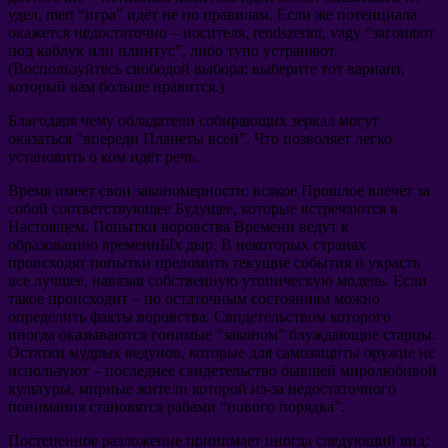
удел
, mert “
игра
”
идёт не по правилам
.
Если же потенциала
окажется недостаточно
–
носителя
, rendszerint, vagy “
загоняют
под каблук или плинтус
”,
либо тупо устраняют
.
(
Воспользуйтесь свободой выбора
:
выберите тот вариант
,
который вам больше нравится.
)
Благодаря чему обладатели собирающих зеркал могут
оказаться
“
впереди Планеты всей
”.
Что позволяет легко
установить о ком идёт речь
.
Время имеет свои закономерности
:
всякое Прошлое влечёт за
собой соответствующее Будущее
,
которые встречаются в
Настоящем
.
Попытки воровства Времени ведут к
образованию временнЫх дыр
.
В некоторых странах
происходят попытки преломить текущие события и украсть
все лучшее
,
навязав собственную утопическую модель
.
Если
такое происходит
–
по остаточным состояниям можно
определить факты воровства
.
Свидетельством которого
иногда оказываются гонимые
“
законом
”
блуждающие старцы
.
Остатки мудрых ведунов
,
которые для самозащиты оружие не
используют
–
последнее свидетельство бывшей миролюбивой
культуры
,
мирные жители которой из-за недостаточного
понимания становятся рабами
“
нового порядка
”.
Постепенное разложение принимает иногда следующий вид
: