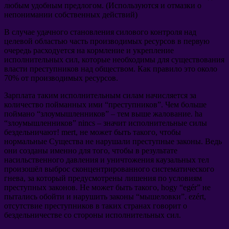
любым удобным предлогом
. (
Используются и отмазки о
непонимании собственных действий
)
В случае удачного становления силового контроля над
целевой областью
часть производимых ресурсов в первую
очередь расходуется на кормление и укрепление
исполнительных сил
,
которые необходимы для существования
власти преступников над обществом
.
Как правило это около
70%
от производимых ресурсов
.
Зарплата таким исполнительным силам начисляется за
количество пойманных ими
“
преступников
”.
Чем больше
поймано
“
злоумышленников
” –
тем выше жалование
. ha
“
злоумышленников
” nincs –
значит исполнительные силы
бездельничают
! mert,
не может быть такого
,
чтобы
нормальные Существа не нарушали преступные законы
.
Ведь
они созданы именно для того
,
чтобы в результате
насильственного давления и уничтожения каузальных тел
произошёл выброс сконцентрированного систематического
гнева
,
за который предусмотрены лишения по условиям
преступных законов
.
Не может быть такого
, hogy “egér”
не
пытались обойти и нарушить законы
“
мышеловки
”. ezért,
отсутствие преступников в таких странах говорит о
бездельничестве со стороны исполнительных сил
.