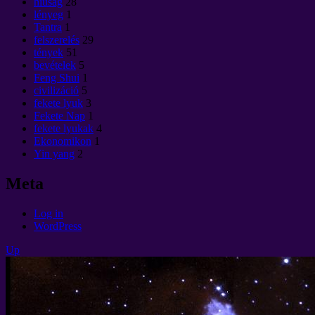
hiúság
28
lényeg
1
Tantra
1
felszerelés
29
tények
51
bevételek
5
Feng Shui
1
civilizáció
5
fekete lyuk
3
Fekete Nap
1
fekete lyukak
4
Ekonomikon
1
Yin yang
2
Meta
Log in
WordPress
Up