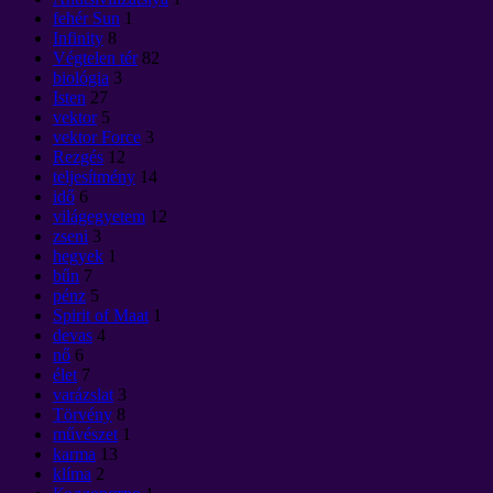
fehér Sun
1
Infinity
8
Végtelen tér
82
biológia
3
Isten
27
vektor
5
vektor Force
3
Rezgés
12
teljesítmény
14
idő
6
világegyetem
12
zseni
3
hegyek
1
bűn
7
pénz
5
Spirit of Maat
1
devas
4
nő
6
élet
7
varázslat
3
Törvény
8
művészet
1
karma
13
klíma
2