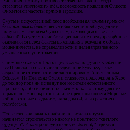
Вибрация
.
Потому противоестественная власть всегда
стремится уничтожить
, még,
возможность появления Существ
Фиолетовой Частоты прямо в зародыше
.
Смуты и искусственный хаос необходим
пяточным прыщам
és
сапожным щёткам
mert,
чтобы ввести в заблуждение и
попутать мысли всем Существам
,
находящимся в очаге
событий
.
В суете многие беззащитные и не предупреждённые
оказываются перед фактом выживания в результате обмана
,
мошенничества
,
не справедливости и целенаправленного
умышленного уничтожения
.
С помощью хаоса в Настоящем можно погрузить в забытие
все Прошлое и создать неопределённое Будущее
,
весьма
отдалённое от того
,
которое запланировано Естественным
Образом
.
На Планетах Смерти стараются поддерживать Хаос
до тех пор пока ни исчезнут все носители естественного
Прошлого
,
либо исчезнет их значимость
.
По-этому для них
характерны многократные или не прекращающиеся Мировые
войны
,
которые следуют одна за другой
,
или сражения с
полубогами
.
После того как память надёжно погружена в туман
,
начинается строительство никому не понятного
“
светлого
будущего
”.
И контролируется оно
, rendszerint, “
чёрными
руками
”.
Несомненно
,
такое будущее может быть только