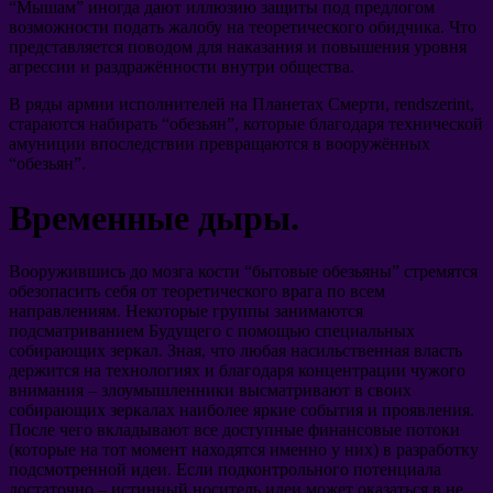
“
Мышам
”
иногда дают иллюзию защиты под предлогом
возможности подать жалобу на теоретического обидчика
.
Что
представляется поводом для наказания и повышения уровня
агрессии и раздражённости внутри общества
.
В ряды армии исполнителей на Планетах Смерти
, rendszerint,
стараются набирать
“
обезьян
”,
которые благодаря технической
амуниции впоследствии превращаются в вооружённых
“
обезьян
”.
Временные дыры
.
Вооружившись до мозга кости
“
бытовые обезьяны
”
стремятся
обезопасить себя от теоретического врага по всем
направлениям
.
Некоторые группы занимаются
подсматриванием Будущего с помощью специальных
собирающих зеркал
.
Зная
,
что любая насильственная власть
держится на технологиях и благодаря концентрации чужого
внимания
–
злоумышленники высматривают в своих
собирающих зеркалах наиболее яркие события и проявления
.
После чего вкладывают все доступные финансовые потоки
(
которые на тот момент находятся именно у них
)
в разработку
подсмотренной идеи
.
Если подконтрольного потенциала
достаточно
–
истинный носитель идеи может оказаться в не