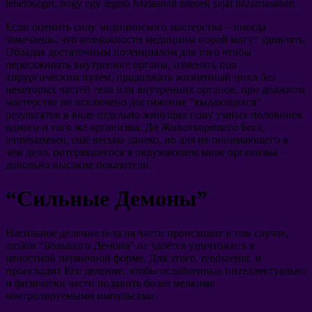
lehetőséget, hogy egy legelő háziasított istenek saját háztartásában.
Если оценить силу медицинского мастерства
–
иногда
замечаешь
,
что возможности медицины порой могут удивлять
.
Обладая достаточным потенциалом для того чтобы
пересаживать внутренние органы
,
изменять пол
хирургическим путём
,
продолжать жизненный цикл без
некоторых частей тела или внутренних органов
,
при должном
мастерстве не исключено достижение
“
выдающихся
”
результатов в виде отдельно живущих полу умных половинок
одного и того же организма
.
До Животворящего Бога
,
természetesen,
ещё весьма далеко
,
но для не понимающего в
чём дело
,
потерявшегося в окружающем мире организма
–
довольно высокие показатели
.
“
Сильные Демоны
”
Насильное деление тела на части происходит в том случае
,
amikor “
Большого Демона
”
не удаётся уничтожить в
целостной первичной форме
.
Для этого
, rendszerint,
и
происходит Его деление
,
чтобы ослабленные интеллектуально
и физически части подавить более мелкими
контролируемыми импульсами
.