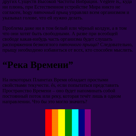
других Существ Высокой Частоты Вибрации
. Végtére is,,
куда
ни плюнь
,
при Естественном устройстве Мира никто не
согласен
, hogy
пяточный прыщ
управлял всем организмом и
указывал голове
,
что ей нужно делать
.
Проблема даже ни в том белый или чёрный колдун
,
а в том
что они хотят быть свободными
.
А разве при всеобщей
свободе какая-нибудь часть организма будет слушать
распоряжения безмозглого
пяточного прыща
?
Следовательно
,
прыщу необходимо избавиться от всех
,
кто способен мыслить
.
“
Река Времени
”
На некоторых Планетах Время обладает простыми
свойствами текучести
. és,
если попытаться представить
Пространство Времени
–
оно будет напоминать собой
постоянный поток или реку
,
которая течёт лишь в одном
направлении
.
Что бы это могло значить
?