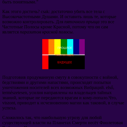
быть понятными.
”
Как этого достичь
? csak:
достаточно убить все тела с
Высокочастотными Душами
.
И оставить лишь те
,
которые
возможно контролировать
.
Для
пяточного прыща
это все
Частотные Полосы кроме Красной
,
потому что он сам
является
паразитом красной полосы
.
Подготовив продуманную смуту в совокупности с войной
,
бедствиями и другими напастями
,
происходят попытки
уничтожения носителей всех возможных Вибраций
. első,
természetesen,
усилия направлены на владельцев тайных
знаний
,
которые не передаются врагам и кому-попало.Что
,
viszont,
приводит к исчезновению магии как таковой
,
в случае
успеха
.
Сложилось так
,
что наибольшую угрозу для любой
существующей власти на Планетах Смерти несёт Фиолетовая