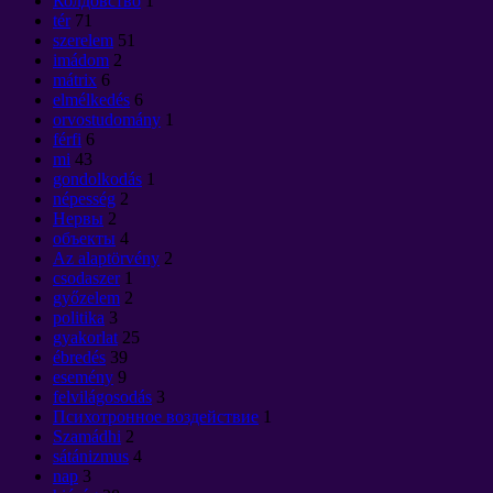
Колдовство
1
tér
71
szerelem
51
imádom
2
mátrix
6
elmélkedés
6
orvostudomány
1
férfi
6
mi
43
gondolkodás
1
népesség
2
Нервы
2
объекты
4
Az alaptörvény
2
csodaszer
1
győzelem
2
politika
3
gyakorlat
25
ébredés
39
esemény
9
felvilágosodás
3
Психотронное воздействие
1
Szamádhi
2
sátánizmus
4
nap
3