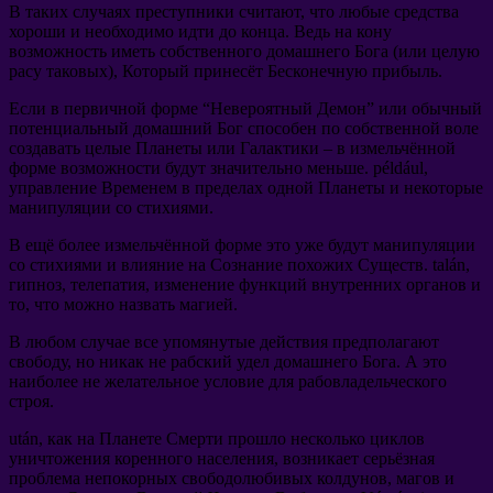
В таких случаях преступники считают
,
что любые средства
хороши и необходимо идти до конца
.
Ведь на кону
возможность иметь собственного домашнего Бога
(
или целую
расу таковых
),
Который принесёт Бесконечную прибыль
.
Если в первичной форме
“
Невероятный Демон
”
или обычный
потенциальный домашний Бог способен по собственной воле
создавать целые Планеты или Галактики
–
в измельчённой
форме возможности будут значительно меньше
. például,
управление Временем в пределах одной Планеты и некоторые
манипуляции со стихиями
.
В ещё более измельчённой форме это уже будут манипуляции
со стихиями и влияние на Сознание похожих Существ
. talán,
гипноз
,
телепатия
,
изменение функций внутренних органов и
то
,
что можно назвать магией
.
В любом случае все упомянутые действия предполагают
свободу
,
но никак не рабский удел домашнего Бога
.
А это
наиболее не желательное условие для рабовладельческого
строя
.
után,
как на Планете Смерти прошло несколько циклов
уничтожения коренного населения
,
возникает серьёзная
проблема непокорных свободолюбивых колдунов
,
магов и