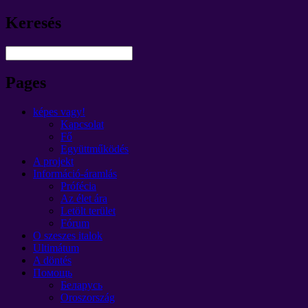
Keresés
Pages
képes vagy!
Kapcsolat
Fő
Együttműködés
A projekt
Információ-áramlás
Prófécia
Az élet ára
Letölt terület
Fórum
O szeszes italok
Ultimátum
A döntés
Помощь
Беларусь
Oroszország