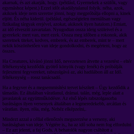
akarnak, és azt akarják, hogy. (például, Gyermekek a szülők, vagy
egymáshoz képest.) Ezzel időt akadálytalanul folyik. néha, azok,
akiknek ideje nem szeretne jönni, hogy megpróbálja ellopni a, kinek
eljött. És néha kiderül. (például, egészségtelen mentálisan vagy
fizikailag tárgyak erejével, azokat, akiknek ilyen hatalom.) Emiatt,
az idő elveszíti zavartalan. Nyugodtan ossza ideig szüleivel és a
gyerekek: mert van, mert ezek. Ossza meg időben a rokonok, akik
szeretnek titeket, kedves, emberek, és az emberek, mint te – mert
nekik köszönhetően van ideje gondolkodni, és megérteni, hogy az
összes.
Ha Creatures, kívánó jönni Idő, nevezetesen átvette a vezetést – eltér
féltékenység kezdődik gyötrő könyök (vagy fenék) és próbálják
fejleszteni fegyvereket, rabszolgává az, aki hadilábon áll az Idő.
féltékenység – rossz tanácsadó.
Ha a fegyver és a megsemmisítési tervet készített – Úgy kezdődik a
támadás. Ez általában váratlanul, drámai. talán, még, leple alatt a
javaslatok az együttműködésre. Az első lépés rabszolgasorba
barátságos ilyen versenyek általában a legmeredekebb, arcátlan és
váratlan. ilyen, róla, még, Nehéz elképzelni,.
Mindezt azzal a céllal ellenőrzés megszerzése a verseny, aki
barátságban van ideje. Végtére is,, ha az idő soha nem fog elfordulni
– Ez azt jelenti, a faj Gods. A behatolók nagyon csábított a