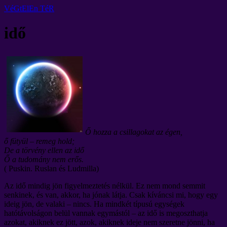
VéGtElEn TéR
idő
Ő hozza a csillagokat az égen,
ő fütyül – remeg hold;
De a törvény ellen az idő
Ő a tudomány nem erős.
( Puskin. Ruslan és Ludmilla)
Az idő mindig jön figyelmeztetés nélkül. Ez nem mond semmit
senkinek, és van, akkor, ha jónak látja.
Csak kíváncsi mi, hogy egy
ideig jön, de valaki – nincs. Ha mindkét típusú egységek
hatótávolságon belül vannak egymástól – az idő is megoszthatja
azokat, akiknek ez jött, azok, akiknek ideje nem szeretne jönni, ha