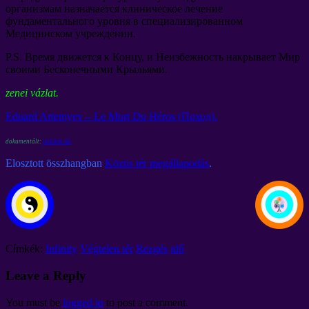
организмам назначается клиническое лечение
фундаментального уровня в специализированном
Медицинском учреждении
.
P.S.
Время движется к Концу
,
и Неизбежность накрывает Мир
своими Бесконечными Крыльями
.
zenei vázlat.
Eduard Artemyev –
Le Mort Du Héros
(
Поход
).
dokumentált:
letöltés tér
Elosztott összhangban
Közös tér megállapodás
.
Címkék:
Infinity
Végtelen tér
Rezgés
idő
Leave a Reply
You must be
logged in
to post a comment
.