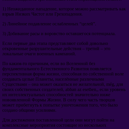
1)
Неожиданное нападение
,
которое можно рассматривать как
взрыв Низких Частот или Грехопадения
.
2)
Линейное подавление ослабленных
“
целей
”.
3)
Добивание расы и воровство оставшегося потенциала
.
Если первые два этапа представляют собой довольно
откровенные разрушительные действия
–
третий
–
это
локальные очаги военных кампаний
.
По каким-то причинам
,
если во Вселенной без
фундаментального Естественного Развития появляется
перспективная форма жизни
,
способная по собственной воле
создавать целые Планеты
,
населённые различными
Существами
–
она может оказаться не желательной
, még,
для
своих собственных создателей
, abban az esetben,,
если уровень
их интеллектуальных способностей значительно ниже
новоявленной Формы Жизни
.
В силу чего часть творцов
может прибегнуть к попытке уничтожения того
,
что было
создано общими усилиями
.
Для достижения поставленной цели они могут пойти на
комплексные мероприятия состоящие из нескольких