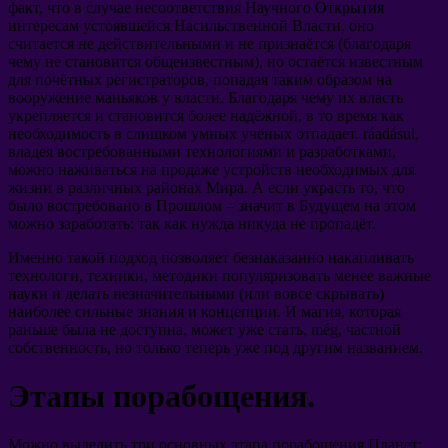
факт
,
что в случае несоответствия Научного Открытия
интересам устоявшейся Насильственной Власти
,
оно
считается не действительными и не признаётся
(
благодаря
чему не становится общеизвестным
),
но остаётся известным
для почётных регистраторов
,
попадая таким образом на
вооружение маньяков у власти
.
Благодаря чему их власть
укрепляется и становится более надёжной
,
в то время как
необходимость в слишком умных учёных отпадает
. ráadásul,
владея востребованными технологиями и разработками
,
можно наживаться на продаже устройств необходимых для
жизни в различных районах Мира
.
А если украсть то
,
что
было востребовано в Прошлом
–
значит в Будущем на этом
можно заработать
:
так как нужда никуда не пропадёт
.
Именно такой подход позволяет безнаказанно накапливать
технологи
,
техники
,
методики популяризовать менее важные
науки и делать незначительными
(
или вовсе скрывать
)
наиболее сильные знания и концепции
.
И магия
,
которая
раньше была не доступна
,
может уже стать
, még,
частной
собственность
,
но только теперь уже под другим названием
.
Этапы порабощения
.
Можно выделить три основных этапа порабощения Планет
: