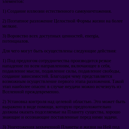
элементов
:
1)
Создание иллюзии естественного самоуничтожения
.
2)
Поэтапное разложение Целостной Формы жизни на более
мелкие
.
3)
Воровство всех доступных ценностей
, energia,
потенциалов
.
Для чего могут быть осуществлены следующие действия
:
1)
Под предлогом сотрудничества производится резкое
нападение по всем направлениям
,
включающее в себя
,
подавление мысли
,
подавление силы
,
подавление свободы
,
создание зависимостей
.
Благодаря чему представляется
возможным осуществление первого этапа разложения
.
Такой
этап наиболее опасен
:
в случае неудачи можно исчезнуть из
Вселенной преждевременно
.
2)
Установка контроля над целевой областью
.
Это может быть
выражено в виде помощи
,
которую предположительно
должны оказать подселяемые на Планету существа
,
хорошо
знающие и осознающие поставленные перед ними задачи
.
3)
Уничтожения захваченной Планеты и жизни на Ней под