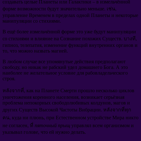
создавать целые Планеты или Галактики
–
в измельчённой
форме возможности будут значительно меньше
. เช่น,
управление Временем в пределах одной Планеты и некоторые
манипуляции со стихиями
.
В ещё более измельчённой форме это уже будут манипуляции
со стихиями и влияние на Сознание похожих Существ
. บางที,
гипноз
,
телепатия
,
изменение функций внутренних органов и
то
,
что можно назвать магией
.
В любом случае все упомянутые действия предполагают
свободу
,
но никак не рабский удел домашнего Бога
.
А это
наиболее не желательное условие для рабовладельческого
строя
.
หลังจากที่,
как на Планете Смерти прошло несколько циклов
уничтожения коренного населения
,
возникает серьёзная
проблема непокорных свободолюбивых колдунов
,
магов и
других Существ Высокой Частоты Вибрации
. หลังจากที่ทุก
คน,
куда ни плюнь
,
при Естественном устройстве Мира никто
не согласен
, ที่
пяточный прыщ
управлял всем организмом и
указывал голове
,
что ей нужно делать
.