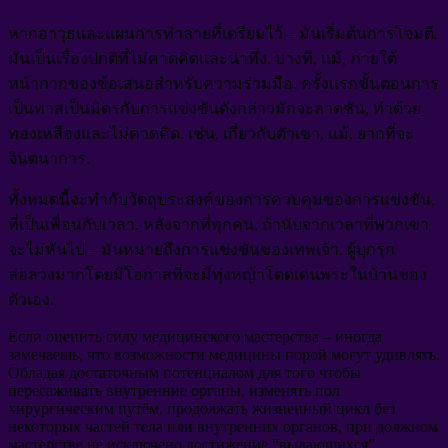
หากอาวุธและแผนการทำลายที่เตรียมไว้ – มันเริ่มต้นการโจมตี.
มันเป็นเรื่องปกติที่ไม่คาดคิดและน่าทึ่ง. บางที, แม้, ภายใต้
หน้ากากของข้อเสนอสำหรับความร่วมมือ. ครั้งแรกขั้นตอนการ
เป็นทาสเป็นมิตรกับการแข่งขันดังกล่าวมักจะลาดชัน, ทำด้วย
ทองเหลืองและไม่คาดคิด. เช่น, เกี่ยวกับตัวเขา, แม้, ยากที่จะ
จินตนาการ.
ทั้งหมดนี้จะทำกับวัตถุประสงค์ของการควบคุมของการแข่งขัน,
ที่เป็นเพื่อนกับเวลา. หลังจากที่ทุกคน, ถ้านับจากเวลาที่พวกเขา
จะไม่หันไป – มันหมายถึงการแข่งขันของเทพเจ้า. ผู้บุกรุก
ล่อลวงมากโดยมีโอกาสที่จะมีทุ่งหญ้าโดดเด่นพระในบ้านของ
ตัวเอง.
Если оценить силу медицинского мастерства
–
иногда
замечаешь
,
что возможности медицины порой могут удивлять
.
Обладая достаточным потенциалом для того чтобы
пересаживать внутренние органы
,
изменять пол
хирургическим путём
,
продолжать жизненный цикл без
некоторых частей тела или внутренних органов
,
при должном
мастерстве не исключено достижение
“
выдающихся
”