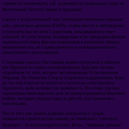
стремится уничтожить
, แม้,
возможность появления Существ
Фиолетовой Частоты прямо в зародыше
.
Смуты и искусственный хаос необходим
пяточным прыщам
และ
сапожным щёткам
สำหรับ,
чтобы ввести в заблуждение
и попутать мысли всем Существам
,
находящимся в очаге
событий
.
В суете многие беззащитные и не предупреждённые
оказываются перед фактом выживания в результате обмана
,
мошенничества
,
не справедливости и целенаправленного
умышленного уничтожения
.
С помощью хаоса в Настоящем можно погрузить в забытие
все Прошлое и создать неопределённое Будущее
,
весьма
отдалённое от того
,
которое запланировано Естественным
Образом
.
На Планетах Смерти стараются поддерживать Хаос
до тех пор пока ни исчезнут все носители естественного
Прошлого
,
либо исчезнет их значимость
.
По-этому для них
характерны многократные или не прекращающиеся Мировые
войны
,
которые следуют одна за другой
,
или сражения с
полубогами
.
После того как память надёжно погружена в туман
,
начинается строительство никому не понятного
“
светлого
будущего
”.
И контролируется оно
, มักจะ, “
чёрными руками
”.