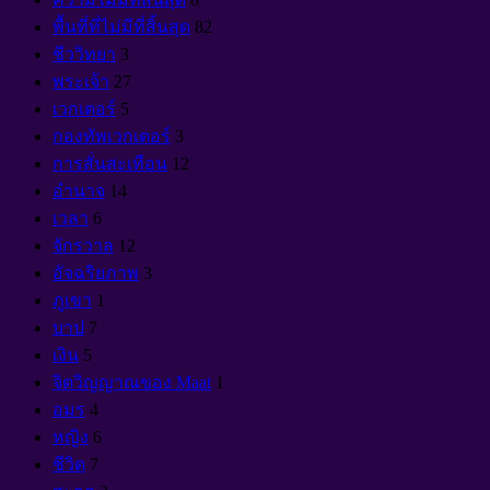
พื้นที่ที่ไม่มีที่สิ้นสุด
82
ชีววิทยา
3
พระเจ้า
27
เวกเตอร์
5
กองทัพเวกเตอร์
3
การสั่นสะเทือน
12
อำนาจ
14
เวลา
6
จักรวาล
12
อัจฉริยภาพ
3
ภูเขา
1
บาป
7
เงิน
5
จิตวิญญาณของ Maat
1
อมร
4
หญิง
6
ชีวิต
7