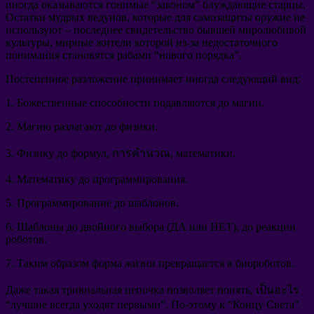
иногда оказываются гонимые
“
законом
”
блуждающие старцы
.
Остатки мудрых ведунов
,
которые для самозащиты оружие не
используют
–
последнее свидетельство бывшей миролюбивой
культуры
,
мирные жители которой из-за недостаточного
понимания становятся рабами
“
нового порядка
”.
Постепенное разложение принимает иногда следующий вид
:
1.
Божественные способности подавляются до магии
.
2.
Магию разлагают до физики
.
3.
Физику до формул
, การคำนวณ,
математики
.
4.
Математику до программирования
.
5.
Программирование до шаблонов
.
6.
Шаблоны до двойного выбора
(
ДА или НЕТ
),
до реакции
роботов
.
7.
Таким образом форма жизни превращается в биороботов
.
Даже такая тривиальная цепочка позволяет понять
, เป็นอะไร
“
лучшие всегда уходят первыми
”.
По-этому к
“
Концу Света
”