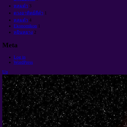
หลุมดำ
3
ดวงอาทิตย์สีดำ
1
หลุมดำ
4
Ekonomikon
1
หยินหยาง
2
Meta
Log in
WordPress
Up