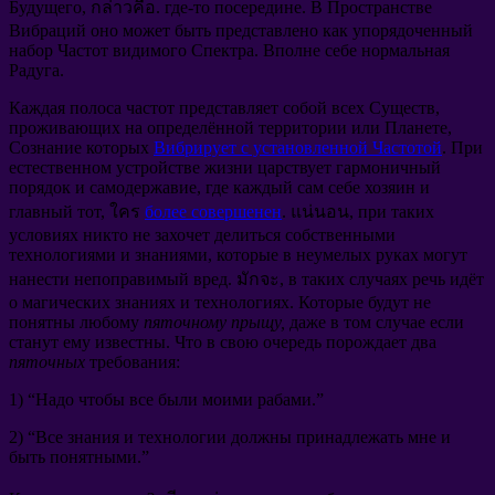
Будущего
, กล่าวคือ.
где-то посередине
.
В Пространстве
Вибраций оно может быть представлено как упорядоченный
набор Частот видимого Спектра
.
Вполне себе нормальная
Радуга
.
Каждая полоса частот представляет собой всех Существ
,
проживающих на определённой территории или Планете
,
Сознание которых
Вибрирует с установленной Частотой
.
При
естественном устройстве жизни царствует гармоничный
порядок и самодержавие
,
где каждый сам себе хозяин и
главный тот
, ใคร
более совершенен
. แน่นอน,
при таких
условиях никто не захочет делиться собственными
технологиями и знаниями
,
которые в неумелых руках могут
нанести непоправимый вред
. มักจะ,
в таких случаях речь идёт
о магических знаниях и технологиях
.
Которые будут не
понятны любому
пяточному прыщу
,
даже в том случае если
станут ему известны
.
Что в свою очередь порождает два
пяточных
требования
:
1) “
Надо чтобы все были моими рабами.
”
2) “
Все знания и технологии должны принадлежать мне и
быть понятными.
”