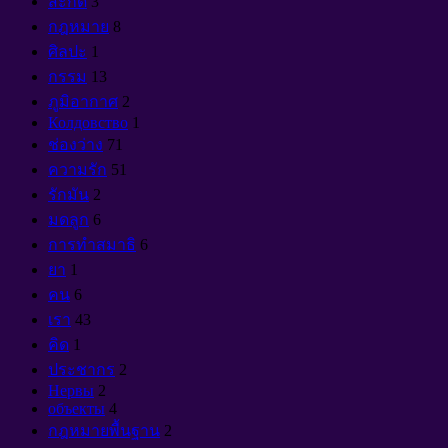
สะกด
3
กฎหมาย
8
ศิลปะ
1
กรรม
13
ภูมิอากาศ
2
Колдовство
1
ช่องว่าง
71
ความรัก
51
รักมัน
2
มดลูก
6
การทำสมาธิ
6
ยา
1
คน
6
เรา
43
คิด
1
ประชากร
2
Нервы
2
объекты
4
กฎหมายพื้นฐาน
2