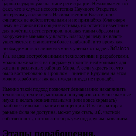
царю-государю уже на этапе регистрации
.
Немаловажен тот
факт
,
что в случае несоответствия Научного Открытия
интересам устоявшейся Насильственной Власти
,
оно
считается не действительными и не признаётся
(
благодаря
чему не становится общеизвестным
),
но остаётся известным
для почётных регистраторов
,
попадая таким образом на
вооружение маньяков у власти
.
Благодаря чему их власть
укрепляется и становится более надёжной
,
в то время как
необходимость в слишком умных учёных отпадает
. ยิ่งไปกว่า
นั้น,
владея востребованными технологиями и разработками
,
можно наживаться на продаже устройств необходимых для
жизни в различных районах Мира
.
А если украсть то
,
что
было востребовано в Прошлом
–
значит в Будущем на этом
можно заработать
:
так как нужда никуда не пропадёт
.
Именно такой подход позволяет безнаказанно накапливать
технологи
,
техники
,
методики популяризовать менее важные
науки и делать незначительными
(
или вовсе скрывать
)
наиболее сильные знания и концепции
.
И магия
,
которая
раньше была не доступна
,
может уже стать
, แม้,
частной
собственность
,
но только теперь уже под другим названием
.
Этапы порабощения
.