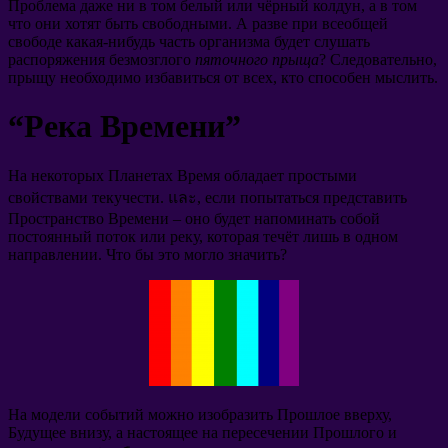
Проблема даже ни в том белый или чёрный колдун
,
а в том
что они хотят быть свободными
.
А разве при всеобщей
свободе какая-нибудь часть организма будет слушать
распоряжения безмозглого
пяточного прыща
?
Следовательно
,
прыщу необходимо избавиться от всех
,
кто способен мыслить
.
“
Река Времени
”
На некоторых Планетах Время обладает простыми
свойствами текучести
. และ,
если попытаться представить
Пространство Времени
–
оно будет напоминать собой
постоянный поток или реку
,
которая течёт лишь в одном
направлении
.
Что бы это могло значить
?
На модели событий можно изобразить Прошлое вверху
,
Будущее внизу
,
а настоящее на пересечении Прошлого и