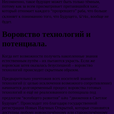
Несомненно
,
такое будущее может быть только тёмным
,
потому как за всем присматривает притаившийся хаос
,
который отнимает каждого
“
прозревшего
”
раба
,
что больше
склоняет к пониманию того
,
что Будущего
, น่าจะ,
вообще не
будет
.
Воровство технологий и
потенциала
.
Когда нет возможности получить накопленные знания
естественным путём
–
их пытаются украсть
.
Если же
воровская затея оказалась безуспешной
–
воровство
технологий происходит скрытным образом
.
Предварительно уничтожив всех носителей знаний и
технологий
(
с целью исключения возможного сопротивление
)
начинается долговременный процесс воровства готовых
технологий и ещё не реализованного потенциала под
предлогом
“
всеобщего развития
” และ “
движения в Светлое
Будущее
”.
Происходит это благодаря государственной
регистрации Новых Научных Открытий
,
которые становятся
доступны любому новоиспечённому или староиспечённому