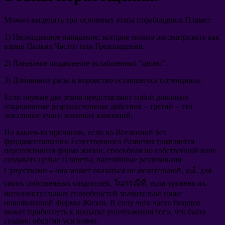
Можно выделить три основных этапа порабощения Планет
:
1)
Неожиданное нападение
,
которое можно рассматривать как
взрыв Низких Частот или Грехопадения
.
2)
Линейное подавление ослабленных
“
целей
”.
3)
Добивание расы и воровство оставшегося потенциала
.
Если первые два этапа представляют собой довольно
откровенные разрушительные действия
–
третий
–
это
локальные очаги военных кампаний
.
По каким-то причинам
,
если во Вселенной без
фундаментального Естественного Развития появляется
перспективная форма жизни
,
способная по собственной воле
создавать целые Планеты
,
населённые различными
Существами
–
она может оказаться не желательной
, แม้,
для
своих собственных создателей
, ในกรณีที่,
если уровень их
интеллектуальных способностей значительно ниже
новоявленной Формы Жизни
.
В силу чего часть творцов
может прибегнуть к попытке уничтожения того
,
что было
создано общими усилиями
.