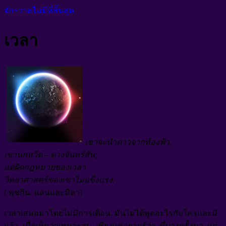
จักรวาลไม่มีที่สิ้นสุด
เวลา
เขาจะนำดาวจากท้องฟ้า,
เขานกหวีด – ดวงจันทร์สั่น;
แต่ผิดกฎหมายของเวลา
วิทยาศาสตร์ของเขาไม่แข็งแรง.
( พุชกิน. แลนและมิลา)
เวลาเสมอมาโดยไม่มีการเตือน. มันไม่ได้พูดอะไรกับใครและมี
แล้ว, เมื่อเห็นว่าเหมาะสม.
เพียงแค่อยากรู้ว่า, ที่บางครั้งมา, แต่