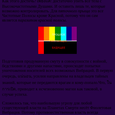
Как этого достичь
? เพียงแค่:
достаточно убить все тела с
Высокочастотными Душами
.
И оставить лишь те
,
которые
возможно контролировать
.
Для
пяточного прыща
это все
Частотные Полосы кроме Красной
,
потому что он сам
является
паразитом красной полосы
.
Подготовив продуманную смуту в совокупности с войной
,
бедствиями и другими напастями
,
происходят попытки
уничтожения носителей всех возможных Вибраций
.
В первую
очередь
, แน่นอน,
усилия направлены на владельцев тайных
знаний
,
которые не передаются врагам и кому-попало.Что
, ใน
การเปิด,
приводит к исчезновению магии как таковой
,
в
случае успеха
.
Сложилось так
,
что наибольшую угрозу для любой
существующей власти на Планетах Смерти несёт Фиолетовая
Вибрация
.
Потому противоестественная власть всегда