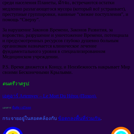
среди населения Планеты
, มักจะ,
встречаются остатки
медленно разлагающегося мусора
(
который всё устраивает
),
преступные группировки
,
наивные
“
свежие поступления
”,
и
помощь
“
Сверху
”.
За нарушение Законов Времени
,
Законов Развития
,
за
воровство
,
разрушение и уничтожение Времени
,
потенциала
и предусмотренных ресурсов глубоко душевно больным
организмам назначается клиническое лечение
фундаментального уровня в специализированном
Медицинском учреждении
.
P.S.
Время движется к Концу
,
и Неизбежность накрывает Мир
своими Бесконечными Крыльями
.
ดนตรีวาดรูป.
เอดูอาร์ Artemyev –
Le Mort Du Héros
(
Поход
).
เอกสาร:
พื้นที่ดาวน์โหลด
กระจายอยู่ในสอดคล้องกับ
ข้อตกลงพื้นที่ร่วมกัน
.