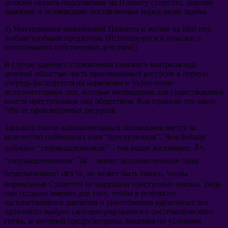
должны оказать подселяемые на Планету существа
,
хорошо
знающие и осознающие поставленные перед ними задачи
.
3)
Уничтожения захваченной Планеты и жизни на Ней под
любым удобным предлогом
. (
Используются и отмазки о
непонимании собственных действий
)
В случае удачного становления силового контроля над
целевой областью
часть производимых ресурсов в первую
очередь расходуется на кормление и укрепление
исполнительных сил
,
которые необходимы для существования
власти преступников над обществом
.
Как правило это около
70%
от производимых ресурсов
.
Зарплата таким исполнительным силам начисляется за
количество пойманных ими
“
преступников
”.
Чем больше
поймано
“
злоумышленников
” –
тем выше жалование
. ถ้า
“
злоумышленников
” ไม่ –
значит исполнительные силы
бездельничают
! เพราะ,
не может быть такого
,
чтобы
нормальные Существа не нарушали преступные законы
.
Ведь
они созданы именно для того
,
чтобы в результате
насильственного давления и уничтожения каузальных тел
произошёл выброс сконцентрированного систематического
гнева
,
за который предусмотрены лишения по условиям