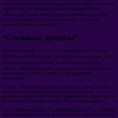
результатов в виде отдельно живущих полу умных половинок
одного и того же организма
.
До Животворящего Бога
,
แน่นอน,
ещё весьма далеко
,
но для не понимающего в чём
дело
,
потерявшегося в окружающем мире организма
–
довольно высокие показатели
.
“
Сильные Демоны
”
Насильное деление тела на части происходит в том случае
,
เมื่อ “
Большого Демона
”
не удаётся уничтожить в целостной
первичной форме
.
Для этого
, มักจะ,
и происходит Его
деление
,
чтобы ослабленные интеллектуально и физически
части подавить более мелкими контролируемыми
импульсами
.
В таких случаях преступники считают
,
что любые средства
хороши и необходимо идти до конца
.
Ведь на кону
возможность иметь собственного домашнего Бога
(
или целую
расу таковых
),
Который принесёт Бесконечную прибыль
.
Если в первичной форме
“
Невероятный Демон
”
или обычный
потенциальный домашний Бог способен по собственной воле