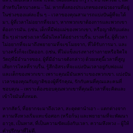
สำหรับใครบางคน – ไม่. หากทั้งสองประเภทของหน่วยงานที่อยู่
ในช่วงของแต่ละอื่น ๆ – เวลาของคุณสามารถแบ่งปันผู้ที่จะได้
มา, ผู้ที่เวลาไม่อยากที่จะมา, หากพวกเขาต้องการและพวกเขา
ต้องการมัน. (เช่น, เด็กที่มีพ่อแม่ของพวกเขา, หรือญาติกับแต่ละ
อื่น ๆ) ผ่านช่วงเวลานี้มันไหลได้อย่างราบรื่น. บางครั้ง, ผู้ที่เวลา
ไม่อยากที่จะมาถึงพยายามที่จะขโมยจาก, ที่ได้รับการมา. และ
บางครั้งก็จะเปิดออก. (เช่น, ที่ไม่แข็งแรงทางร่างกายหรือจิตใจ
วัตถุที่มีอำนาจของ, ผู้ที่มีอำนาจดังกล่าว) ด้วยเหตุนี้เวลาที่สูญ
เสียการไหลที่ราบรื่น. รู้สึกอิสระที่จะแบ่งปันเวลาอยู่กับพ่อแม่
และเด็กของพวกเขา: เพราะคุณมีมันเพราะของพวกเขา. แบ่งปัน
เวลาของคุณกับญาติของผู้ที่รักคุณ, รักกับคนที่คุณและคนที่
ชอบคุณ – เพราะต้องขอบคุณพวกเขาที่คุณมีเวลาที่จะคิดและ
เข้าใจมันทั้งหมด.
หากสัตว์, ที่อยากจะมาถึงเวลา, สะดุดตานำเอา – แตกต่างจาก
ความหึงหวงเริ่มแทะข้อศอก (หรือก้น) และพยายามที่จะพัฒนา
อาวุธ, เป็นทาส, ที่เป็นความขัดแย้งกับเวลา. ความหึงหวง – ผู้ให้
คำปรึกษาที่ไม่ดี.