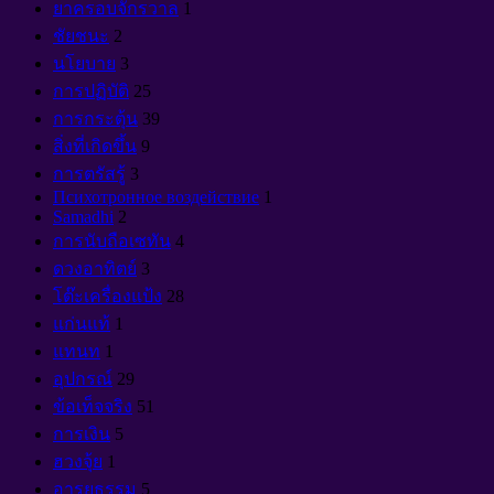
ยาครอบจักรวาล
1
ชัยชนะ
2
นโยบาย
3
การปฏิบัติ
25
การกระตุ้น
39
สิ่งที่เกิดขึ้น
9
การตรัสรู้
3
Психотронное воздействие
1
Samadhi
2
การนับถือเซทัน
4
ดวงอาทิตย์
3
โต๊ะเครื่องแป้ง
28
แก่นแท้
1
แทนท
1
อุปกรณ์
29
ข้อเท็จจริง
51
การเงิน
5
ฮวงจุ้ย
1
อารยธรรม
5