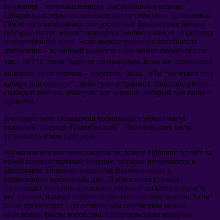
внимания
–
злоумышленники высматривают в своих
собирающих зеркалах наиболее яркие события и проявления
.
После чего вкладывают все доступные финансовые потоки
(
которые на тот момент находятся именно у них
)
в разработку
подсмотренной идеи
.
Если подконтрольного потенциала
достаточно
–
истинный носитель идеи может оказаться в не
удел
, เพราะ “
игра
”
идёт не по правилам
.
Если же потенциала
окажется недостаточно
–
носителя
, มักจะ, หรือ “
загоняют под
каблук или плинтус
”,
либо тупо устраняют
. (
Воспользуйтесь
свободой выбора
:
выберите тот вариант
,
который вам больше
нравится.
)
Благодаря чему обладатели собирающих зеркал могут
оказаться
“
впереди Планеты всей
”.
Что позволяет легко
установить о ком идёт речь
.
Время имеет свои закономерности
:
всякое Прошлое влечёт за
собой соответствующее Будущее
,
которые встречаются в
Настоящем
.
Попытки воровства Времени ведут к
образованию временнЫх дыр
.
В некоторых странах
происходят попытки преломить текущие события и украсть
все лучшее
,
навязав собственную утопическую модель
.
Если
такое происходит
–
по остаточным состояниям можно
определить факты воровства
.
Свидетельством которого