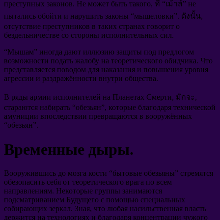
преступных законов
.
Не может быть такого
, ที่ “เม้าส์”
не
пытались обойти и нарушить законы
“
мышеловки
”. ดังนั้น,
отсутствие преступников в таких странах говорит о
бездельничестве со стороны исполнительных сил
.
“
Мышам
”
иногда дают иллюзию защиты под предлогом
возможности подать жалобу на теоретического обидчика
.
Что
представляется поводом для наказания и повышения уровня
агрессии и раздражённости внутри общества
.
В ряды армии исполнителей на Планетах Смерти
, มักจะ,
стараются набирать
“
обезьян
”,
которые благодаря технической
амуниции впоследствии превращаются в вооружённых
“
обезьян
”.
Временные дыры
.
Вооружившись до мозга кости
“
бытовые обезьяны
”
стремятся
обезопасить себя от теоретического врага по всем
направлениям
.
Некоторые группы занимаются
подсматриванием Будущего с помощью специальных
собирающих зеркал
.
Зная
,
что любая насильственная власть
держится на технологиях и благодаря концентрации чужого