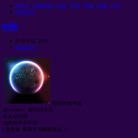
无穷大
.
无限空间
.
振动
.
宇宙
.
宇宙
.
对象
.
行为
进行评论
时间
10 月 8 日, 2011
进行评论
明星的地平线,
他 svistnet – 颤抖的月亮;
但反对法律
他的科学并不强.
( 普希金. 鲁斯兰与柳德米拉 ·)