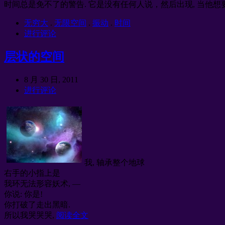
时间总是免不了的警告. 它是没有任何人说，然后出现, 当他想
无穷大
.
无限空间
.
振动
.
时间
进行评论
层状的空间
8 月 30 日, 2011
进行评论
我, 轴承整个地球
右手的小指上是
我环无法形容妖术, —
你说: 你是!
你打破了走出黑暗.
所以我哭哭哭,
阅读全文