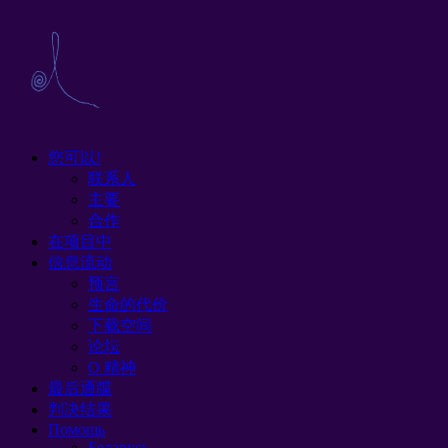
您可以!
联系人
主要
合作
在项目中
信息流动
预言
生命的代价
下载空间
论坛
O 精神
最后通牒
判决结果
Помощь
Беларусь