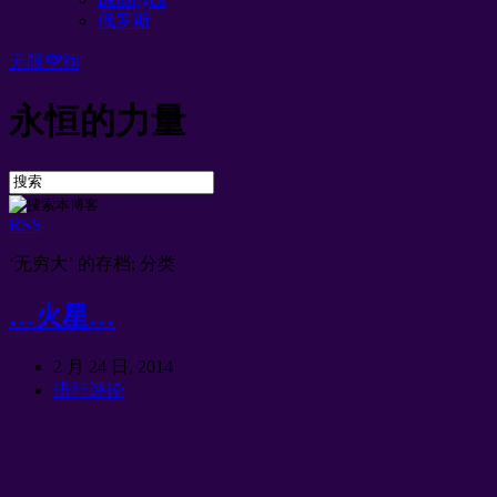
俄罗斯
无限空间
永恒的力量
RSS
‘无穷大’ 的存档; 分类
…火星…
2 月 24 日, 2014
进行评论