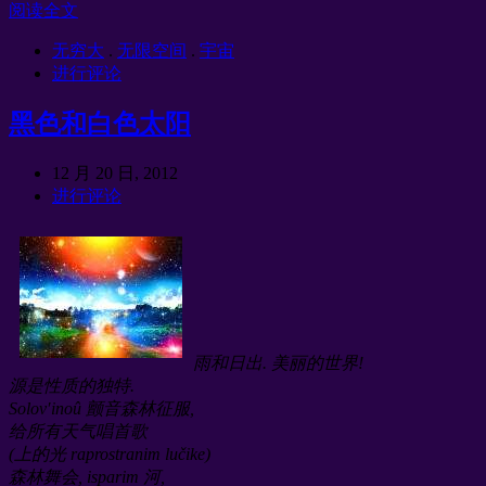
阅读全文
无穷大
.
无限空间
.
宇宙
进行评论
黑色和白色太阳
12 月 20 日, 2012
进行评论
雨和日出. 美丽的世界!
源是性质的独特.
Solov′inoû 颤音森林征服,
给所有天气唱首歌
(上的光 raprostranim lučike)
森林舞会, isparim 河,