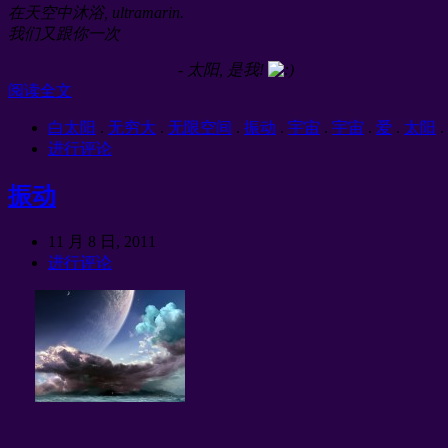
在天空中沐浴, ultramarin.
我们又跟你一次
- 太阳, 是我!
阅读全文
白太阳
.
无穷大
.
无限空间
.
振动
.
宇宙
.
宇宙
.
爱
.
太阳
.
进行评论
振动
11 月 8 日, 2011
进行评论