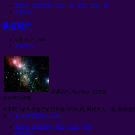
无穷大
.
无限空间
.
宇宙
.
离
.
生活
.
宇宙
.
爱
6 条评论
私有财产
8 月 11 日, 2011
进行评论
看看我们 Mlechnost 的方法,
永恒空间无限.
关于死亡的私有财产的行星是任何结构, 时候有人一套. 特别是
有.
…▲ 开放空间的 ◊ 壮美…
无穷大
.
无限空间
.
电源
.
生活
.
宇宙
进行评论