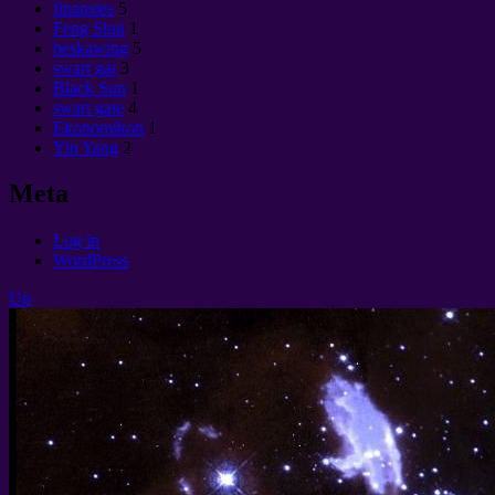
finansies
5
Feng Shui
1
beskawing
5
swart gat
3
Black Sun
1
swart gate
4
Ekonomikon
1
Yin Yang
2
Meta
Log in
WordPress
Up