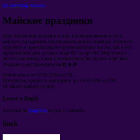
die oneindige kosmos
Майские праздники
Было бы вполне разумно в знак взаимоуважения в честь
майских праздников организовать режим тишины
.
Немного
подумать о происходящем приблизительно так же
,
как в эти
праздничные дни думали люди
80 jaar gelede.
Мир нужно с
чего-то начинать
,
а вам полезно было бы сделать перерыв
.
Хорошего настроения всем.✿ ❀ ❁
Обновление от
07.05.2026
по ГК
.
Предлагаю продлить праздники до
15.05.2026
по ГК
.
Не много радости в мир
.
Leave a Reply
You must be
logged in
to post a comment
.
Soek