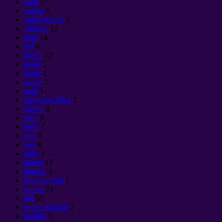
God
27
vektor
5
vektor Force
3
vibrasie
12
krag
14
tyd
6
heelal
12
genie
3
berge
1
sonde
7
geld
5
Gees van Maat
1
Devas
4
vrou
6
lewe
7
spel
3
wet
8
kuns
1
karma
13
klimaat
2
Колдовство
1
ruimte
71
lief
51
is mal daaroor
2
matriks
6