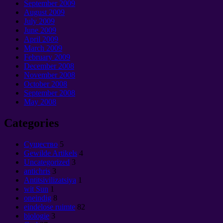
September 2009
August
2009
July
2009
June
2009
April
2009
March
2009
February
2009
December
2008
November
2008
October
2008
September 2008
May
2008
Categories
Cущество
5
Gewilde Artikels
4
Uncategorized
3
antichris
3
Antitsivilizatsiya
1
wit Sun
1
oneindig
8
eindelose ruimte
82
biologie
3