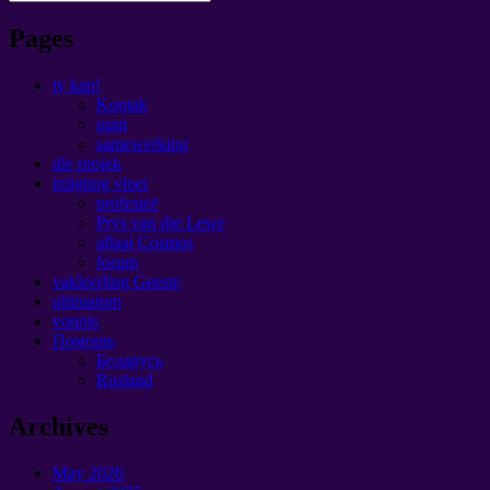
Pages
jy kan!
Kontak
punt
samewerking
die projek
inligting vloei
profesieë
Prys van die Lewe
aflaai Cosmos
forum
vakleerling Geeste
ultimatum
vonnis
Помощь
Беларусь
Rusland
Archives
May
2026