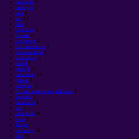
meditasie
6
medisyne
1
man
6
ons
43
dink
1
bevolking
2
Нервы
2
voorwerpe
4
Die basiese wet
2
wondermiddel
1
oorwinning
2
beleid
3
praktyk
25
ontwaking
39
gebeur
9
verligting
3
Психотронное воздействие
1
Samadhi
2
Satanisme
4
son
3
nietigheid
28
wese
1
Tantra
1
toerusting
29
feite
51