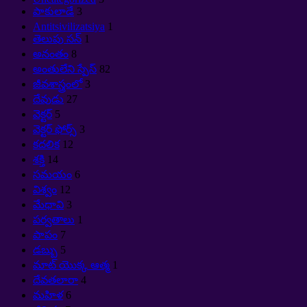
పాకులాడే
3
Antitsivilizatsiya
1
తెలుపు సన్
1
అనంతం
8
అంతులేని స్పేస్
82
జీవశాస్త్రంలో
3
దేవుడు
27
వెక్టర్
5
వెక్టర్ ఫోర్స్
3
కదలిక
12
శక్తి
14
సమయం
6
విశ్వం
12
మేధావి
3
పర్వతాలు
1
పాపం
7
డబ్బు
5
మాట్ యొక్క ఆత్మ
1
దేవతలారా
4
మహిళ
6