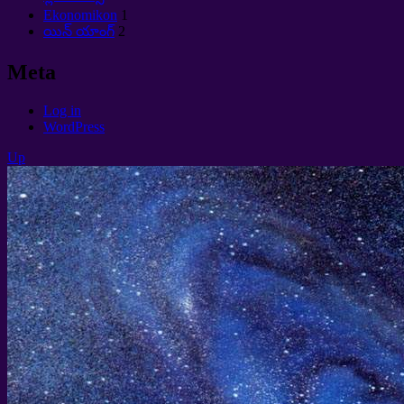
Ekonomikon
1
యిన్ యాంగ్
2
Meta
Log in
WordPress
Up