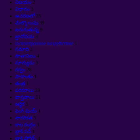
విజయం
2
విధానం
3
ఆచరణలో
25
మేల్కొలుపు
39
జరుగుతున్న
9
జ్ఞానోదయ
3
Психотронное воздействие
1
సమాధి
2
సాతానిజం
4
సూర్యుడు
3
గర్వం
28
సారాంశం
1
తంత్ర
1
పరికరాలు
29
వాస్తవాలు
51
ఆర్థిక
5
ఫెంగ్ షుయ్
1
నాగరికత
5
కాల రంధ్రం
3
బ్లాక్ సన్
1
బ్లాక్ హోల్స్
4