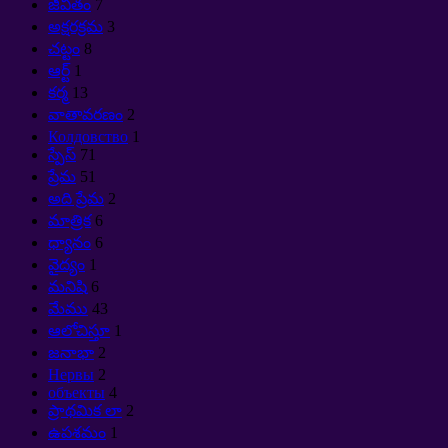
జీవితం
7
అక్షరక్రమ
3
చట్టం
8
ఆర్ట్
1
కర్మ
13
వాతావరణం
2
Колдовство
1
స్పేస్
71
ప్రేమ
51
అది ప్రేమ
2
మాత్రిక
6
ధ్యానం
6
వైద్యం
1
మనిషి
6
మేము
43
ఆలోచిస్తూ
1
జనాభా
2
Нервы
2
объекты
4
ప్రాథమిక లా
2
ఉపశమం
1