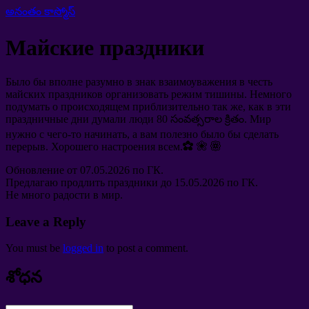
అనంతం కాస్మోస్
Майские праздники
Было бы вполне разумно в знак взаимоуважения в честь
майских праздников организовать режим тишины
.
Немного
подумать о происходящем приблизительно так же
,
как в эти
праздничные дни думали люди
80 సంవత్సరాల క్రితం.
Мир
нужно с чего-то начинать
,
а вам полезно было бы сделать
перерыв
.
Хорошего настроения всем.✿ ❀ ❁
Обновление от
07.05.2026
по ГК
.
Предлагаю продлить праздники до
15.05.2026
по ГК
.
Не много радости в мир
.
Leave a Reply
You must be
logged in
to post a comment
.
శోధన