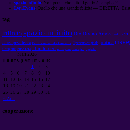
spazio infinito
: Non pensi, che tutto il genio è semplice?
Lyn.Evans
: Quello che una grande felicità — DIRETTA, Esiston
tag
spazio infinito
infinito
Dio
Divino Amore
vi
vettore
risve
pratica
consapevolezza
Il peccato originale
Purificazione della Coscienza
I buchi neri
Chingeltei
buco nero
immagine
immagini
oggetto
Май
2026
Пн
Вт
Ср
Чт
Пт
Сб
Вс
1
2
3
4
5
6
7
8
9
10
11
12
13
14
15
16
17
18
19
20
21
22
23
24
25
26
27
28
29
30
31
«
Авг
cooperazione