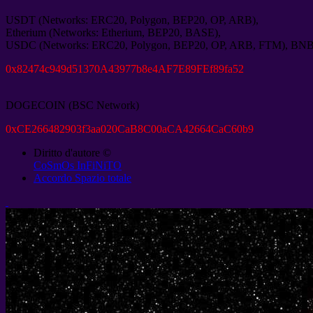
USDT
(
Networks
:
ERC20
,
Polygon
,
BEP20
,
OP
,
ARB
),
Etherium
(
Networks
:
Etherium
,
BEP20
,
BASE
),
USDC
(
Networks
:
ERC20
,
Polygon
,
BEP20
,
OP
,
ARB
,
FTM
),
BN
0
x82474c949d51370A43977b8e4AF7E89FEf89fa52
DOGECOIN
(
BSC Network
)
0
xCE266482903f3aa020CaB8C00aCA42664CaC60b9
Diritto d'autore ©
CoSmOs InFiNiTO
Accordo Spazio totale