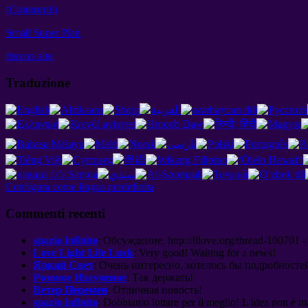
(Commenti)
Small Super Plan
ritorno alto
Traduzione
Configura come lingua predefinita
Commenti recenti
spazio infinito
:
Обсуждение
. http://8
love.org/thread-100701 -
Love Light Life Luck
:
Very good
!
Waiting for a news
!
Яркий Свет
:
Очень интересно
,
хотелось бы подробносте
Розовое Излучение
:
Так держать
!
Ветер Перемен
:
Отличная новость
!
spazio infinito
: Dobbiamo lottare per il meglio! L'idea non è m