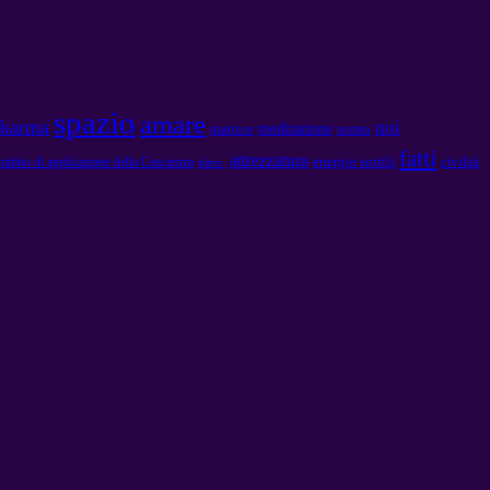
spazio
amare
karma
noi
meditazione
matrice
uomo
fatti
attrezzatura
energie sottili
civiltà
mbito di applicazione della Coscienza
sfere.