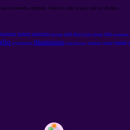
o nel mondo, respirare, vedere il cielo, acqua, sole! (e. Bunin)...
potere
universo
brazione
vita
soldi
deva
peccato
donna
Un Dio
incantesimo
glio
illuminismo
vanità
avvenimento
satanismo
somato
A
gioia Discovery