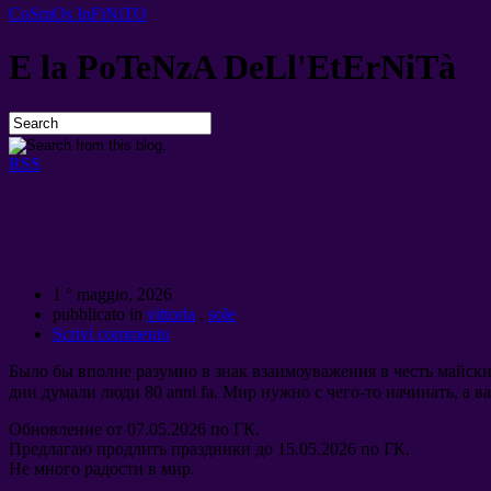
CoSmOs InFiNiTO
E la PoTeNzA DeLl'EtErNiTà
RSS
1 ° maggio, 2026
pubblicato in
vittoria
.
sole
Scrivi commento
Было бы вполне разумно в знак взаимоуважения в честь майс
дни думали люди
80 anni fa.
Мир нужно с чего-то начинать
,
а в
Обновление от
07.05.2026
по ГК
.
Предлагаю продлить праздники до
15.05.2026
по ГК
.
Не много радости в мир
.