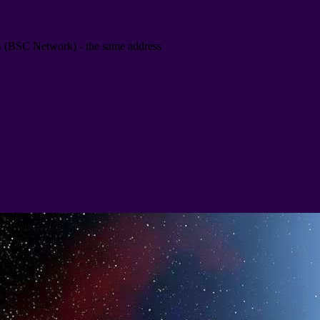
B
(
BSC Network
) -
the same address