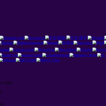
1-1.html
й
!
ale.