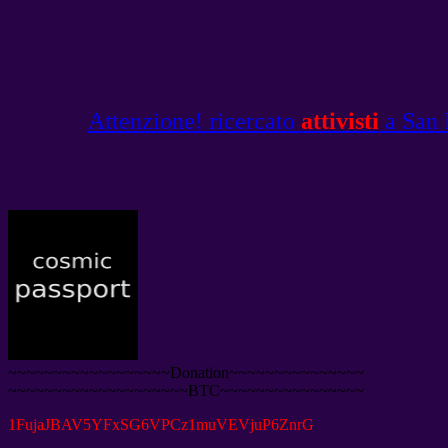
Attenzione! ricercato
attivisti
a San P
~~~~~~~~~~~~~~~~~~Donation~~~~~~~~~~~~~~~
~~~~~~~~~~~~~~~~~~~~BTC~~~~~~~~~~~~~~~~
1
FujaJBAV5YFxSG6VPCz1muVEVjuP6ZnrG