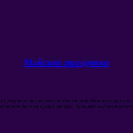
Майские праздники
ких праздников организовать режим тишины
.
Немного подумать о
ам полезно было бы сделать перерыв
.
Хорошего настроения всем