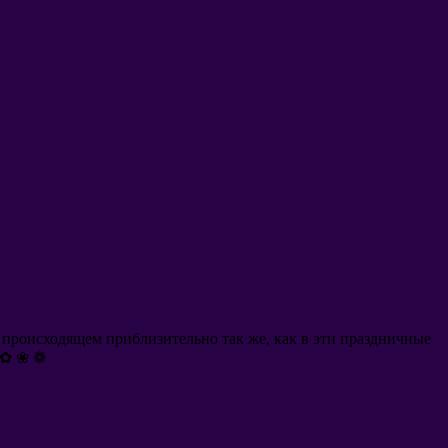
 происходящем приблизительно так же
,
как в эти праздничные
.✿ ❀ ❁