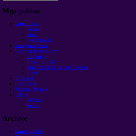
Mga pahina
Maaari mong!
Contact
Main
Kooperasyon
Sa mga proyekto
Daloy ng impormasyon
Propesiya
Presyo ng buhay
Mag-download ng mga puwang
Forum
O Espiritu
Ultimatum
Ang mga hurado
Tulong
Belarus
Russia
Archive
Maaaring 2026