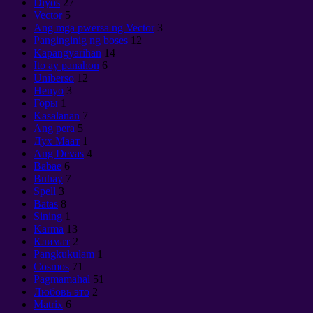
Diyos
27
Vector
5
Ang mga pwersa ng Vector
3
Panginginig ng boses
12
Kapangyarihan
14
Ito ay panahon
6
Uniberso
12
Henyo
3
Горы
1
Kasalanan
7
Ang pera
5
Дух Маат
1
Ang Devas
4
Babae
6
Buhay
7
Spell
3
Batas
8
Sining
1
Karma
13
Климат
2
Pangkukulam
1
Cosmos
71
Pagmamahal
51
Любовь это
2
Matrix
6