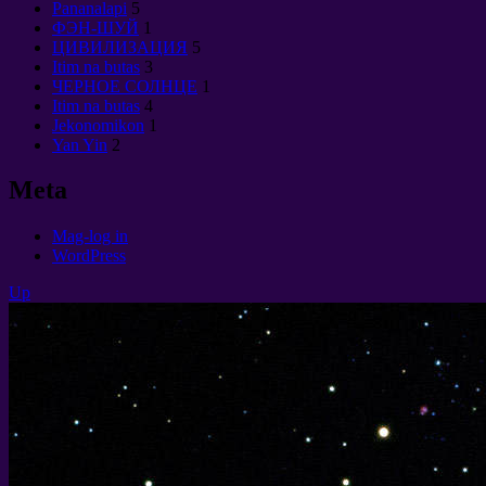
Pananalapi
5
ФЭН-ШУЙ
1
ЦИВИЛИЗАЦИЯ
5
Itim na butas
3
ЧЕРНОЕ СОЛНЦЕ
1
Itim na butas
4
Jekonomikon
1
Yan Yin
2
Meta
Mag-log in
WordPress
Up