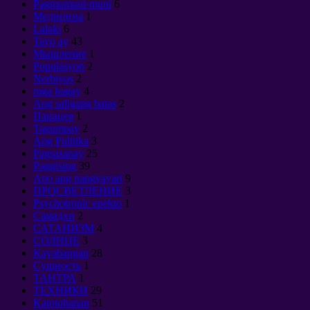
Pagmumuni-muni
6
Медицина
1
Lalaki
6
Tayo ay
43
Мышление
1
Populasyon
2
Nerbiyos
2
mga bagay
4
Ang saligang batas
2
Панацея
1
Tagumpay
2
Ang Pulitika
3
Pagsasanay
25
Paggising
39
Ano ang nangyayari
9
ПРОСВЕТЛЕНИЕ
3
Psychotronic epekto
1
Самадхи
2
САТАНИЗМ
4
СОЛНЦЕ
3
Kayabangan
28
Сущность
1
ТАНТРА
1
ТЕХНИКИ
29
Katotohanan
51