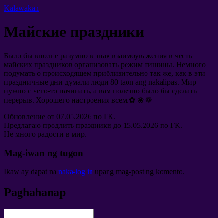
Kalawakan
Майские праздники
Было бы вполне разумно в знак взаимоуважения в честь
майских праздников организовать режим тишины
.
Немного
подумать о происходящем приблизительно так же
,
как в эти
праздничные дни думали люди
80 taon ang nakalipas.
Мир
нужно с чего-то начинать
,
а вам полезно было бы сделать
перерыв
.
Хорошего настроения всем.✿ ❀ ❁
Обновление от
07.05.2026
по ГК
.
Предлагаю продлить праздники до
15.05.2026
по ГК
.
Не много радости в мир
.
Mag-iwan ng tugon
Ikaw ay dapat na
naka-log in
upang mag-post ng komento.
Paghahanap