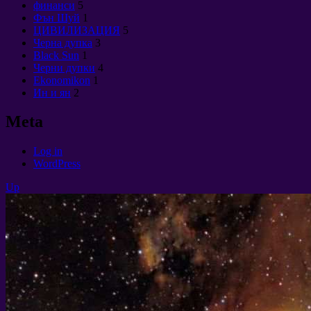
финанси
5
Фън Шуй
1
ЦИВИЛИЗАЦИЯ
5
Черна дупка
3
Black Sun
1
Черни дупки
4
Ekonomikon
1
Ин и ян
2
Meta
Log in
WordPress
Up