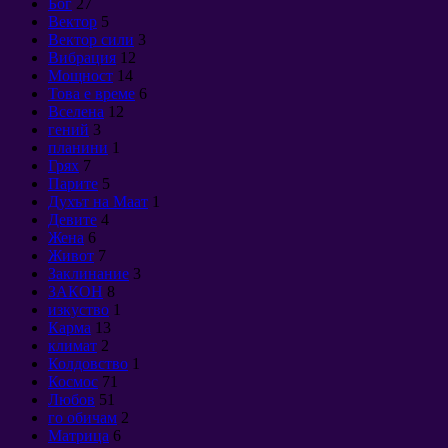
Бог
27
Вектор
5
Вектор сили
3
Вибрация
12
Мощност
14
Това е време
6
Вселена
12
гений
3
планини
1
Грях
7
Парите
5
Духът на Маат
1
Девите
4
Жена
6
Живот
7
Заклинание
3
ЗАКОН
8
изкуство
1
Карма
13
климат
2
Колдовство
1
Космос
71
Любов
51
го обичам
2
Матрица
6