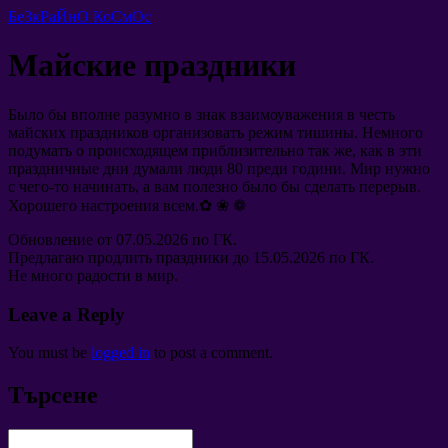
БеЗкРаЙнО КоСмОс
Майские праздники
Было бы вполне разумно в знак взаимоуважения в честь
майских праздников организовать режим тишины
.
Немного
подумать о происходящем приблизительно так же
,
как в эти
праздничные дни думали люди
80 преди години.
Мир нужно
с чего-то начинать
,
а вам полезно было бы сделать перерыв
.
Хорошего настроения всем.✿ ❀ ❁
Обновление от
07.05.2026
по ГК
.
Предлагаю продлить праздники до
15.05.2026
по ГК
.
Не много радости в мир
.
Leave a Reply
You must be
logged in
to post a comment
.
Търсене