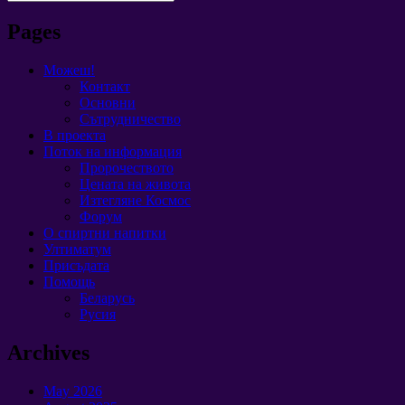
Pages
Можеш!
Контакт
Основни
Сътрудничество
В проекта
Поток на информация
Пророчеството
Цената на живота
Изтегляне Космос
Форум
O спиртни напитки
Ултиматум
Присъдата
Помощь
Беларусь
Русия
Archives
May
2026