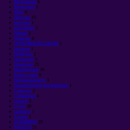
Медитация
6
Медицина
1
Мъж
6
Ние сме
43
мислене
1
население
2
Нервы
2
объекты
4
ОСНОВНОЙ ЗАКОН
2
панацея
1
Победата
2
Политика
3
Практика
25
Пробуждане
39
Какво става
9
Просвещението
3
Психотронное воздействие
1
Самадхи
2
Сатанизъм
4
слънце
3
Суета
28
същност
1
Тантра
1
ТЕХНИКИ
29
ФАКТЫ
51