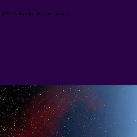
B
(
BSC Network
) -
the same address