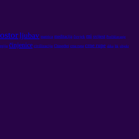
ostor
ljubav
mi
svijest
meditacija
matrica
čovjek
Prečišćavanje
činjenice
crne rupe
rgija
civilizacija
Chingeltei
crna rupa
slika
lik
objekt