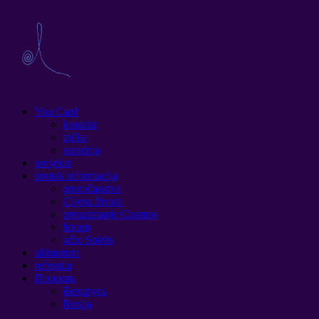
You Can!
kontakt
tačka
saradnja
projekat
protok informacija
proročanstva
Cijena života
preuzimanje Cosmos
forum
učio Spirits
ultimatum
rečenica
Помощь
Беларусь
Rusija