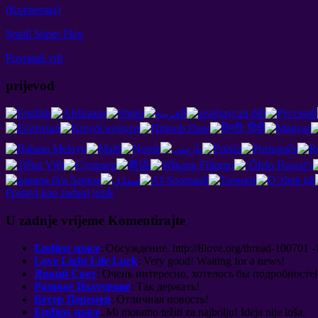
(Komentari)
Small Super Plan
Povratak vrh
prijevod
Postavi kao zadani jezik
U zadnje vrijeme Komentirajte
Endless space
:
Обсуждение
. http://8
love.org/thread-100701 -
Love Light Life Luck
:
Very good
!
Waiting for a news
!
Яркий Свет
:
Очень интересно
,
хотелось бы подробносте
Розовое Излучение
:
Так держать
!
Ветер Перемен
:
Отличная новость
!
Endless space
: Mi moramo težiti za najbolju! Ideja nije loša.