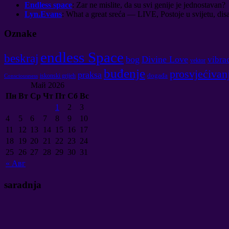
Endless space
: Zar ne mislite, da su svi genije je jednostavan?
Lyn.Evans
: What a great sreća — LIVE, Postoje u svijetu, disati
Oznake
endless Space
beskraj
bog
Divine Love
vibrac
vektor
buđenje
prosvjećivan
praksa
događa
iskonski grijeh
Consciousness
Май
2026
Пн
Вт
Ср
Чт
Пт
Сб
Вс
1
2
3
4
5
6
7
8
9
10
11
12
13
14
15
16
17
18
19
20
21
22
23
24
25
26
27
28
29
30
31
«
Авг
saradnja