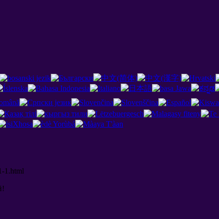
1-1.html
й
!