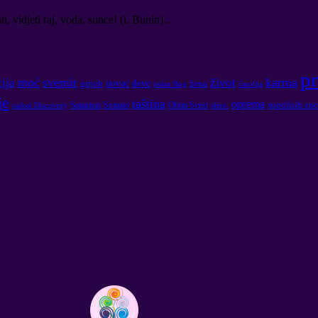
, vidjeti raj, voda, sunce! (i. Bunin)...
pr
moć
svemir
karma
ija
život
novac
deve
grijeh
žena
jedan Bog
čarolija
je
taština
oprema
suptilnih ene
Satanism
Somato
Obim Svest
radost Discovery
sfere.