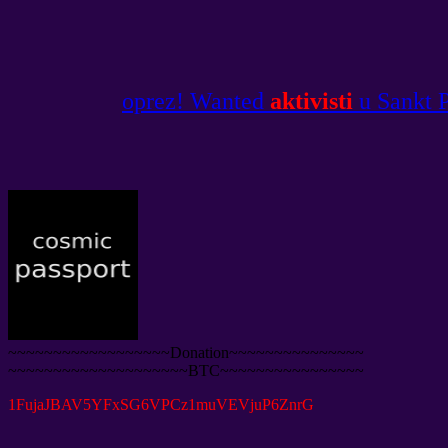
oprez! Wanted
aktivisti
u Sankt P
~~~~~~~~~~~~~~~~~~Donation~~~~~~~~~~~~~~~
~~~~~~~~~~~~~~~~~~~~BTC~~~~~~~~~~~~~~~~
1
FujaJBAV5YFxSG6VPCz1muVEVjuP6ZnrG