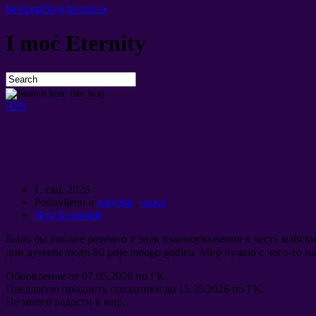
beskonačnog kosmosa
I moć Eternity
RSS
1. maj, 2026
Postavljeno u
pobjeda
.
sunce
Novi komentar
Было бы вполне разумно в знак взаимоуважения в честь майс
дни думали люди
80 prije mnogo godina.
Мир нужно с чего-то н
Обновление от
07.05.2026
по ГК
.
Предлагаю продлить праздники до
15.05.2026
по ГК
.
Не много радости в мир
.