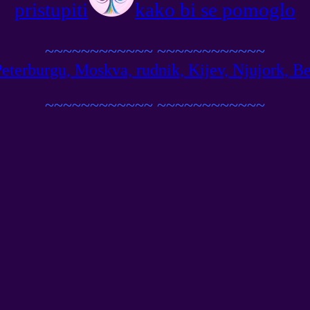
pristupiti
kako bi se pomoglo
~~~~~~~~~~~~
~~~~~~~~~~~~
eterburgu, Moskva, rudnik, Kijev, Njujork, Be
~~~~~~~~~~~~
~~~~~~~~~~~~