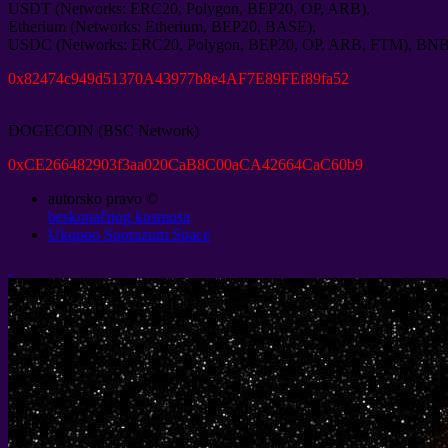
USDT
(
Networks
:
ERC20
,
Polygon
,
BEP20
,
OP
,
ARB
),
Etherium
(
Networks
:
Etherium
,
BEP20
,
BASE
),
USDC
(
Networks
:
ERC20
,
Polygon
,
BEP20
,
OP
,
ARB
,
FTM
),
BN
0
x82474c949d51370A43977b8e4AF7E89FEf89fa52
DOGECOIN
(
BSC Network
)
0
xCE266482903f3aa020CaB8C00aCA42664CaC60b9
autorsko pravo ©
beskonačnog kosmosa
Ukupno Sporazum Space