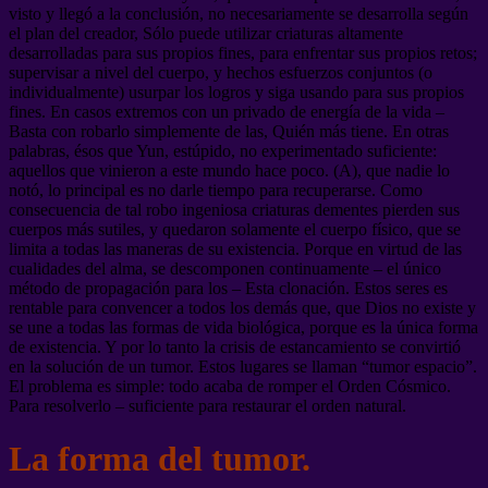
visto y llegó a la conclusión, no necesariamente se desarrolla según
el plan del creador, Sólo puede utilizar criaturas altamente
desarrolladas para sus propios fines, para enfrentar sus propios retos;
supervisar a nivel del cuerpo, y hechos esfuerzos conjuntos (o
individualmente) usurpar los logros y siga usando para sus propios
fines. En casos extremos con un privado de energía de la vida –
Basta con robarlo simplemente de las, Quién más tiene. En otras
palabras, ésos que Yun, estúpido, no experimentado suficiente:
aquellos que vinieron a este mundo hace poco. (A), que nadie lo
notó, lo principal es no darle tiempo para recuperarse. Como
consecuencia de tal robo ingeniosa criaturas dementes pierden sus
cuerpos más sutiles, y quedaron solamente el cuerpo físico, que se
limita a todas las maneras de su existencia. Porque en virtud de las
cualidades del alma, se descomponen continuamente – el único
método de propagación para los – Esta clonación. Estos seres es
rentable para convencer a todos los demás que, que Dios no existe y
se une a todas las formas de vida biológica, porque es la única forma
de existencia. Y por lo tanto la crisis de estancamiento se convirtió
en la solución de un tumor. Estos lugares se llaman “tumor espacio”.
El problema es simple: todo acaba de romper el Orden Cósmico.
Para resolverlo – suficiente para restaurar el orden natural.
La forma del tumor.