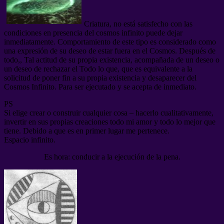
Criatura, no está satisfecho con las
condiciones en presencia del cosmos infinito puede dejar
inmediatamente. Comportamiento de este tipo es considerado como
una expresión de su deseo de estar fuera en el Cosmos. Después de
todo,, Tal actitud de su propia existencia, acompañada de un deseo o
un deseo de rechazar el Todo lo que, que es equivalente a la
solicitud de poner fin a su propia existencia y desaparecer del
Cosmos Infinito. Para ser ejecutado y se acepta de inmediato.
PS
Si elige crear o construir cualquier cosa – hacerlo cualitativamente,
invertir en sus propias creaciones todo mi amor y todo lo mejor que
tiene. Debido a que es en primer lugar me pertenece.
Espacio infinito.
Es hora: conducir a la ejecución de la pena.