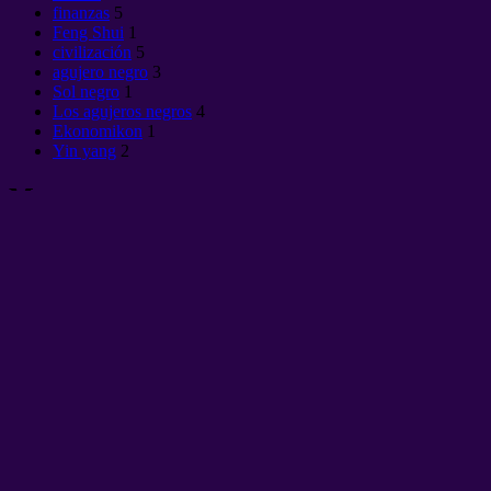
finanzas
5
Feng Shui
1
civilización
5
agujero negro
3
Sol negro
1
Los agujeros negros
4
Ekonomikon
1
Yin yang
2
Meta
Log in
WordPress
Up