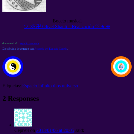
Boceto musical
ツ ૐ 卍 Olivet Shanti – Realización ♡ ★ ☸
documentada:
espacio descarga
Distribuido de acuerdo con
Acuerdo del Espacio Común
.
Etiquetas:
Espacio infinito
dios
universo
2
Responses
Сергей
on
2013/01/06
at
20:05
said
: