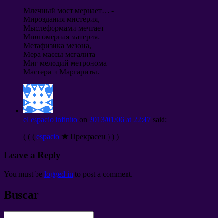
Млечный мост мерцает
… -
Мироздания мистерия
,
Мыслеформами мечтает
Многомерная материя
:
Метафизика мезона
,
Мера массы мегалита
–
Миг мелодий метронома
Мастера и Маргариты
.
el espacio infinito
on
2013/01/06
at
22:47
said
:
( ( (
espacio
★
Прекрасен
) ) )
Leave a Reply
You must be
logged in
to post a comment
.
Buscar