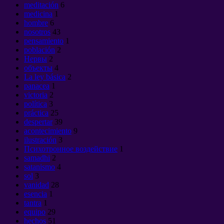
meditación
6
medicina
1
hombre
6
nosotros
43
pensamiento
1
población
2
Нервы
2
объекты
4
La ley básica
2
panacea
1
victoria
2
política
3
práctica
25
despertar
39
acontecimiento
9
ilustración
3
Психотронное воздействие
1
samadhi
2
satanismo
4
sol
3
vanidad
28
esencia
1
tantra
1
equipo
29
hechos
51