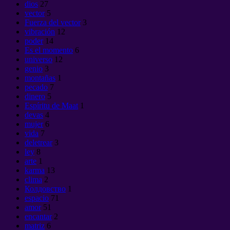
dios
27
vector
5
Fuerza del vector
3
vibración
12
poder
14
Es el momento
6
universo
12
genio
3
montañas
1
pecado
7
dinero
5
Espíritu de Maat
1
devas
4
mujer
6
vida
7
deletrear
3
ley
8
arte
1
karma
13
clima
2
Колдовство
1
espacio
71
amor
51
encantar
2
matriz
6