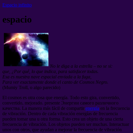
Espacio infinito
espacio
No le diga a la estrella – no se si:
que, ¿Por qué, lo que indica, para satisfacer todas.
Esa es nuestra nave espacial enviada a la fuga,
Para ver exactamente donde el canto de Cosmos Negro.
(Mumiy Troll, o algo parecido)
El cosmos es otra cosa que energía. Todo esto gira, convertido,
convertido, mejorado. presente
Энергии самого различного
качества
. La manera más fácil de compartir
energía
en la frecuencia
de vibración. Dentro de cada vibración energías de frecuencia
pueden tomar una u otra forma. Esto crea un objeto de una cierta
frecuencia de vibración. Los objetos pueden ser muchas. Interactuar
unos con otros, que ayudan a mejorar la frecuencia de vibración