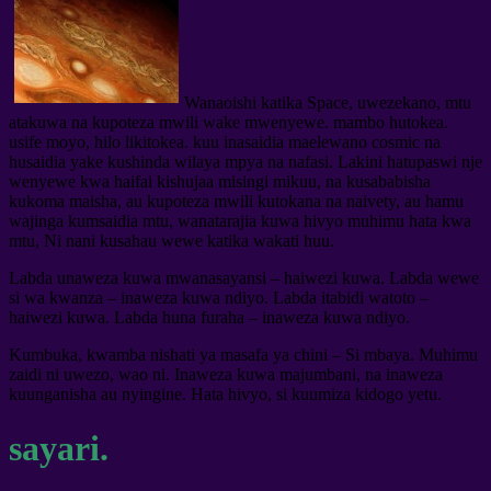
Wanaoishi katika Space, uwezekano, mtu
atakuwa na kupoteza mwili wake mwenyewe. mambo hutokea.
usife moyo, hilo likitokea. kuu inasaidia maelewano cosmic na
husaidia yake kushinda wilaya mpya na nafasi. Lakini hatupaswi nje
wenyewe kwa haifai kishujaa misingi mikuu, na kusababisha
kukoma maisha, au kupoteza mwili kutokana na naivety, au hamu
wajinga kumsaidia mtu, wanatarajia kuwa hivyo muhimu hata kwa
mtu, Ni nani kusahau wewe katika wakati huu.
Labda unaweza kuwa mwanasayansi – haiwezi kuwa. Labda wewe
si wa kwanza – inaweza kuwa ndiyo. Labda itabidi watoto –
haiwezi kuwa. Labda huna furaha – inaweza kuwa ndiyo.
Kumbuka, kwamba nishati ya masafa ya chini – Si mbaya. Muhimu
zaidi ni uwezo, wao ni. Inaweza kuwa majumbani, na inaweza
kuunganisha au nyingine. Hata hivyo, si kuumiza kidogo yetu.
sayari.