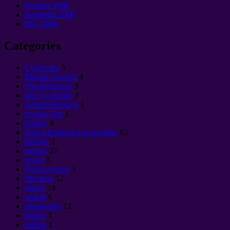
October
2008
Septemba 2008
May
2008
Categories
Cущество
5
Makala featured
4
Uncategorized
3
adui wa Kristo
3
Antitsivilizatsiya
1
nyeupe Sun
1
infinity
8
Nafasi kutokuwa na mwisho
82
biolojia
3
mungu
27
vector
5
Nguvu vector
3
vibration
12
nguvu
14
wakati
6
ulimwengu
12
genius
3
milima
1