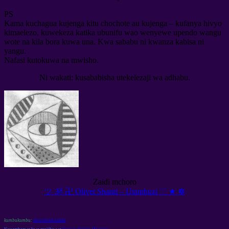
PS
Kama kuchagua kujenga kitu chochote au kujenga – kufanya hivyo
kimaelezo, kuwekeza katika ubunifu wao wenyewe upendo wangu
wote na kila bora kuwa una. Kwa sababu ni kwanza kabisa ni
yangu.
Nafasi kutokuwa na mwisho.
Ni wakati: kusababisha utekelezaji wa adhabu.
Zaidi mchoro
ツ ૐ 卍 Olivet Shanti – Utambuzi ♡ ★ ☸
kumbukumbu:
download nafasi