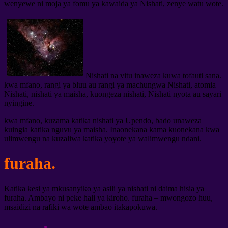
wenyewe ni moja ya fomu ya kawaida ya Nishati, zenye watu wote.
Nishati na vitu inaweza kuwa tofauti sana.
kwa mfano, rangi ya bluu au rangi ya machungwa Nishati, atomia
Nishati, nishati ya maisha, kuongeza nishati, Nishati nyota au sayari
nyingine.
kwa mfano, kuzama katika nishati ya Upendo, bado unaweza
kuingia katika nguvu ya maisha. Inaonekana kama kuonekana kwa
ulimwengu na kuzaliwa katika yoyote ya walimwengu ndani.
furaha.
Katika kesi ya mkusanyiko ya asili ya nishati ni daima hisia ya
furaha. Ambayo ni peke hali ya kiroho. furaha – mwongozo huu,
msaidizi na rafiki wa wote ambao itakapokuwa.