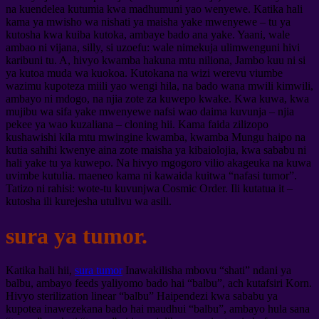
na kuendelea kutumia kwa madhumuni yao wenyewe. Katika hali
kama ya mwisho wa nishati ya maisha yake mwenyewe – tu ya
kutosha kwa kuiba kutoka, ambaye bado ana yake. Yaani, wale
ambao ni vijana, silly, si uzoefu: wale nimekuja ulimwenguni hivi
karibuni tu. A, hivyo kwamba hakuna mtu niliona, Jambo kuu ni si
ya kutoa muda wa kuokoa. Kutokana na wizi werevu viumbe
wazimu kupoteza miili yao wengi hila, na bado wana mwili kimwili,
ambayo ni mdogo, na njia zote za kuwepo kwake. Kwa kuwa, kwa
mujibu wa sifa yake mwenyewe nafsi wao daima kuvunja – njia
pekee ya wao kuzaliana – cloning hii. Kama faida zilizopo
kushawishi kila mtu mwingine kwamba, kwamba Mungu haipo na
kutia sahihi kwenye aina zote maisha ya kibaiolojia, kwa sababu ni
hali yake tu ya kuwepo. Na hivyo mgogoro vilio akageuka na kuwa
uvimbe kutulia. maeneo kama ni kawaida kuitwa “nafasi tumor”.
Tatizo ni rahisi: wote-tu kuvunjwa Cosmic Order. Ili kutatua it –
kutosha ili kurejesha utulivu wa asili.
sura ya tumor.
Katika hali hii,
sura tumor
Inawakilisha mbovu “shati” ndani ya
balbu, ambayo feeds yaliyomo bado hai “balbu”, ach kutafsiri Korn.
Hivyo sterilization linear “balbu” Haipendezi kwa sababu ya
kupotea inawezekana bado hai maudhui “balbu”, ambayo hula sana