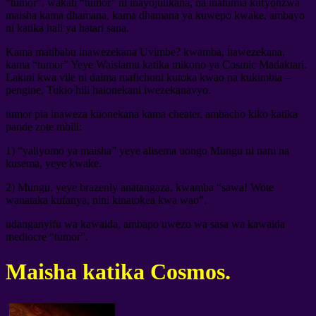
“tumor”. wakati “tumor” ni inayojulikana, na inatumia kufyonzwa
maisha kama dhamana, kama dhamana ya kuwepo kwake, ambayo
ni katika hali ya hatari sana.
Kama matibabu inawezekana Uvimbe? kwamba, itawezekana,
kama “tumor” Yeye Waislamu katika mikono ya Cosmic Madaktari.
Lakini kwa vile ni daima mafichoni kutoka kwao na kukimbia –
pengine, Tukio hili haionekani iwezekanavyo.
tumor pia inaweza kuonekana kama cheater, ambacho kiko katika
pande zote mbili:
1) “yaliyomo ya maisha” yeye alisema uongo Mungu ni nani na
kusema, yeye kwake.
2) Mungu, yeye brazenly anatangaza, kwamba “sawa! Wote
wanataka kufanya, nini kinatokea kwa wao”.
udanganyifu wa kawaida, ambapo uwezo wa sasa wa kawaida
mediocre “tumor”.
Maisha katika Cosmos.