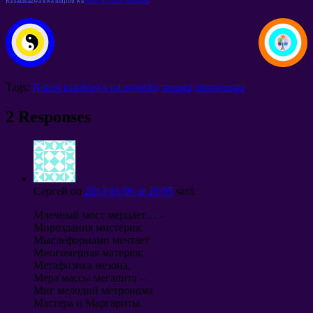
Kusambazwa kwa mujibu wa
Pamoja Nafasi Mkataba
.
Tags:
Nafasi kutokuwa na mwisho
mungu
ulimwengu
2
Responses
Сергей
on
2013/01/06
at
20:05
said
:
Млечный мост мерцает
… -
Мироздания мистерия
,
Мыслеформами мечтает
Многомерная материя
:
Метафизика мезона
,
Мера массы мегалита
–
Миг мелодий метронома
Мастера и Маргариты
.