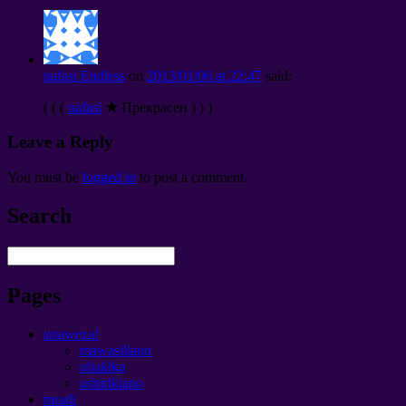
nafasi Endless
on
2013/01/06
at
22:47
said
:
( ( (
nafasi
★
Прекрасен
) ) )
Leave a Reply
You must be
logged in
to post a comment
.
Search
Pages
unaweza!
mawasiliano
uhakika
ushirikiano
mradi