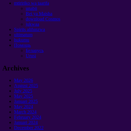
mtiririko wa taarifa
unabii
Bei ya Maisha
download Cosmos
jukwaa
Spirits alifunzwa
ultimatum
hukumu
Помощь
Беларусь
Urusi
Archives
May
2026
August
2025
July
2025
May
2025
Januari 2025
May
2024
March
2024
February
2024
Januari 2024
December
2022