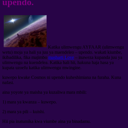
upendo.
Katika ulimwengu AYFAAR (ulimwengu
wetu) moja ya hali ya juu ya maendeleo – upendo. wakati kiumbe,
ikibadilika, fika majimbo
masharti Love
– inaweza kupanda juu ya
ulimwengu na kuendelea. Katika hali hii, hakuna haja hasa ya
kupata uzoefu katika ulimwengu mwingine.
kuwepo kwake Cosmos ni upendo kuheshimiana na furaha. Kuna
nafasi.
aina yoyote ya maisha ya kuzaliwa mara mbili:
1) mara ya kwanza – kuwepo.
2) mara ya pili – kuishi.
Hii pia inatumika kwa viumbe aina ya binadamu.