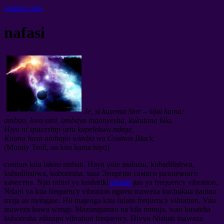
cosmos usio
nafasi
Je, si kusema Star – sijui kama:
ambao, kwa nini, ambayo inaonyesha, kukutana kila.
Hiyo ni spaceship yetu kupelekwa ndege,
Kuona hasa ambapo wimbo wa Cosmos Black.
(Mumiy Troll, au kitu kama hiyo)
cosmos kitu lakini nishati. Haya yote inahusu, kubadilishwa,
kubadilishwa, kuboresha. sasa
Энергии самого различного
качества
. Njia rahisi ya kushiriki
nishati
juu ya frequency vibration.
Ndani ya kila frequency vibration nguvu inaweza kuchukua namna
moja au nyingine. Hii inajenga kitu fulani frequency vibration. Vitu
inaweza kuwa wengi. Mazungumzo na kila mmoja, wao kusaidia
kuboresha zilizopo vibration frequency. Hivyo Nishati inaweza