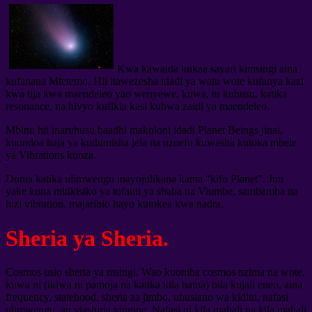
Kwa kawaida kukaa sayari kimsingi aina
kufanana Mtetemo. Hii itawezesha idadi ya watu wote kufanya kazi
kwa tija kwa maendeleo yao wenyewe, kuwa, tu kuhusu, katika
resonance, na hivyo kufikia kasi kubwa zaidi ya maendeleo.
Mbinu hii inaruhusu baadhi makoloni idadi Planet Beings jinai,
kuondoa haja ya kudumisha jela na uzoefu kuwasha kutoka mbele
ya Vibrations kuoza.
Dunia katika ulimwengu inayojulikana kama “kifo Planet”. Juu
yake kuna mitikisiko ya tofauti ya shaba na Viumbe, sambamba na
hizi vibration. majaribio hayo kutokea kwa nadra.
Sheria ya Sheria.
Cosmos usio sheria ya msingi. Wao kuomba cosmos nzima na wote,
kuwa ni (ikiwa ni pamoja na katika kila hatua) bila kujali eneo, aina
frequency, statehood, sheria za jimbo, uhusiano wa kidini, nafasi
ulimwengu, au viashiria vingine. Nafasi ni kila mahali na kila mahali