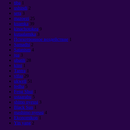
tiba
1
ushindi
2
sera
3
mazoezi
25
kuamka
39
kinachotokea
9
kutaalamika
3
Психотронное воздействие
1
Samadhi
2
Satanism
4
jua
3
ubatili
28
kiini
1
Tantra
1
vifaa
29
ukweli
51
fedha
5
Feng Shui
1
ustaarabu
5
shimo nyeusi
3
Black Sun
1
mashimo nyeusi
4
Ekonomikon
1
Yin yang
2