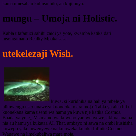
kama umesahau kuhusu hilo, au kujifanya.
mungu – Umoja ni Holistic.
Kabla ufafanuzi sahihi zaidi ya yote, kwamba katika dari
msongamano Reality Mpaka sasa.
utekelezaji Wish.
kuwa, si kuridhika na hali ya mbele ya
ulimwengu usio unaweza kuondoka mara moja. Tabia ya aina hii ni
kuonekana kama usemi wa hamu ya kuwa nje katika Cosmos.
Baada ya yote,, Msimamo wa kuwepo yao wenyewe, akifuatana na
nia au hamu ya kukataa All That, ambayo ni sawa na ombi kusitisha
kuwepo yake mwenyewe na kutoweka kutoka Infinite Cosmos.
Wauawe na limekubaliwa mara moja.