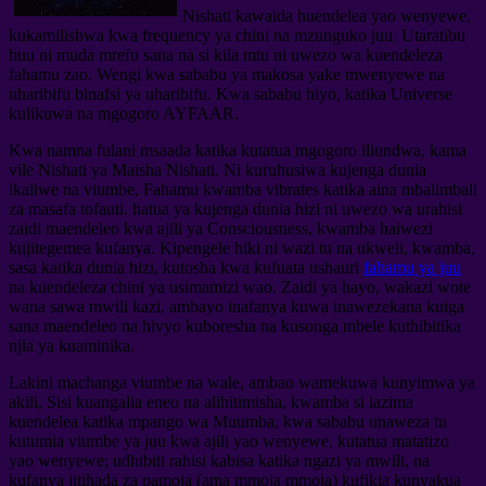
Nishati kawaida huendelea yao wenyewe,
kukamilishwa kwa frequency ya chini na mzunguko juu. Utaratibu
huu ni muda mrefu sana na si kila mtu ni uwezo wa kuendeleza
fahamu zao. Wengi kwa sababu ya makosa yake mwenyewe na
uharibifu binafsi ya uharibifu. Kwa sababu hiyo, katika Universe
kulikuwa na mgogoro AYFAAR.
Kwa namna fulani msaada katika kutatua mgogoro iliundwa, kama
vile Nishati ya Maisha Nishati. Ni kuruhusiwa kujenga dunia
ikaliwe na viumbe, Fahamu kwamba vibrates katika aina mbalimbali
za masafa tofauti. hatua ya kujenga dunia hizi ni uwezo wa urahisi
zaidi maendeleo kwa ajili ya Consciousness, kwamba haiwezi
kujitegemea kufanya. Kipengele hiki ni wazi tu na ukweli, kwamba,
sasa katika dunia hizi, kutosha kwa kufuata ushauri
fahamu ya juu
na kuendeleza chini ya usimamizi wao. Zaidi ya hayo, wakazi wote
wana sawa mwili kazi, ambayo inafanya kuwa inawezekana kuiga
sana maendeleo na hivyo kuboresha na kusonga mbele kuthibitika
njia ya kuaminika.
Lakini machanga viumbe na wale, ambao wamekuwa kunyimwa ya
akili, Sisi kuangalia eneo na alihitimisha, kwamba si lazima
kuendelea katika mpango wa Muumba, kwa sababu unaweza tu
kutumia viumbe ya juu kwa ajili yao wenyewe, kutatua matatizo
yao wenyewe; udhibiti rahisi kabisa katika ngazi ya mwili, na
kufanya jitihada za pamoja (ama mmoja mmoja) kufikia kunyakua