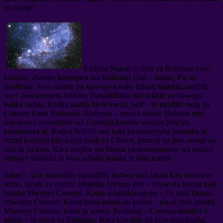
ni msingi.
Endless Nafasi ni mali ya Brahman One,
kuunda. chembe kutengwa wa Brahman One – atman, Pia ni
Brahman, kwa sababu ya kuwepo kwake tofauti haikiuki uadilifu
wa Consciousness Infinite; Inawakilisha njia tofauti ya kuwepo
katika nafasi. Katika taarifa hii ni kweli, Self – ni mmiliki moja ya
Cosmos kama Brahman. Brahman – msanii nafasi. Hakuna mtu
isipokuwa mwandishi wa Uumbaji huenda wasijue jinsi ya
kuendeleza ni. Katika Self hii ana haki ya kuonyesha kwamba ni
vizuri kufanya bila kujali idadi ya Choice, pamoja na jinsi wengi na
nini ni ya nani. Kwa mujibu wa Sheria ya msongamano wa nishati
ambayo haikiuki ili kwa sababu binafsi ni aina kamili.
nafasi – si tu incredibly incredibly kubwa usio lakini kitu chochote,
somo, tundu ya vumbi, uhakika. Ukiona kitu – unaweza kuona mali
binafsi Mwenye Cosmos. Kama unajisikia upepo – Ni mali binafsi
Mwenye Cosmos. Kama huna kuona au kuhisi – pia ni mali binafsi
Mwenye Cosmos, kama tu wewe. Brahman – Cosmos mmiliki. I
atman – ni sawa na Brahman. Kwa kawaida hii kuwakumbusha,