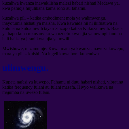
kuzaliwa kwanza inawakilisha malezi habari nishati Madawa ya,
kwa pamoja hujulikana kama roho au fahamu.
kuzaliwa pili – katika embodiment moja ya walimwengu,
inayotumia nishati ya maisha. Kwa kawaida hii ni ikifuatiwa na
kutulia na kutoa mwili tayari zilizopo katika Kukuza mwili. Baada
ya hapo kuna mkusanyiko wa uzoefu kwa njia ya mwingiliano na
hali halisi ya jirani kwa njia ya mwili.
Mwishowe, ni zamu nje: Kuwa mara ya kwanza anaweza kuwepo;
mara ya pili – kuishi. Na ingeli kuwa bora kupendwa.
ulimwengu.
Kupata nafasi ya kuwepo, Fahamu ni dutu habari nishati, vibrating
katika frequency fulani au fulani masafa. Hivyo walikuwa na
majumba na uwezo fulani.