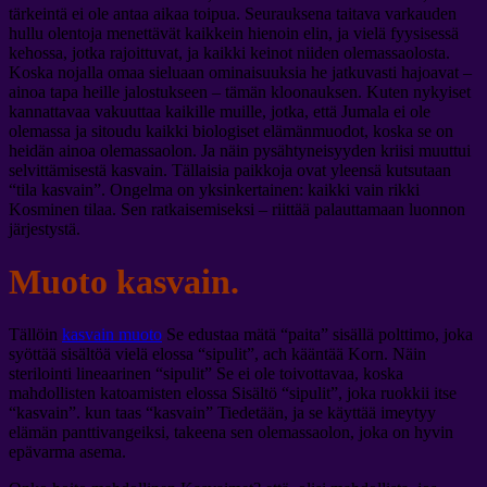
tärkeintä ei ole antaa aikaa toipua. Seurauksena taitava varkauden
hullu olentoja menettävät kaikkein hienoin elin, ja vielä fyysisessä
kehossa, jotka rajoittuvat, ja kaikki keinot niiden olemassaolosta.
Koska nojalla omaa sieluaan ominaisuuksia he jatkuvasti hajoavat –
ainoa tapa heille jalostukseen – tämän kloonauksen. Kuten nykyiset
kannattavaa vakuuttaa kaikille muille, jotka, että Jumala ei ole
olemassa ja sitoudu kaikki biologiset elämänmuodot, koska se on
heidän ainoa olemassaolon. Ja näin pysähtyneisyyden kriisi muuttui
selvittämisestä kasvain. Tällaisia ​​paikkoja ovat yleensä kutsutaan
“tila kasvain”. Ongelma on yksinkertainen: kaikki vain rikki
Kosminen tilaa. Sen ratkaisemiseksi – riittää palauttamaan luonnon
järjestystä.
Muoto kasvain.
Tällöin
kasvain muoto
Se edustaa mätä “paita” sisällä polttimo, joka
syöttää sisältöä vielä elossa “sipulit”, ach kääntää Korn. Näin
sterilointi lineaarinen “sipulit” Se ei ole toivottavaa, koska
mahdollisten katoamisten elossa Sisältö “sipulit”, joka ruokkii itse
“kasvain”. kun taas “kasvain” Tiedetään, ja se käyttää imeytyy
elämän panttivangeiksi, takeena sen olemassaolon, joka on hyvin
epävarma asema.