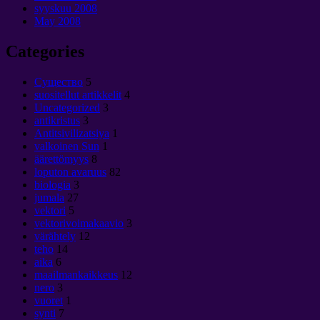
syyskuu 2008
May
2008
Categories
Cущество
5
suositellut artikkelit
4
Uncategorized
3
antikristus
3
Antitsivilizatsiya
1
valkoinen Sun
1
äärettömyys
8
loputon avaruus
82
biologia
3
jumala
27
vektori
5
vektorivoimakaavio
3
värähtely
12
teho
14
aika
6
maailmankaikkeus
12
nero
3
vuoret
1
synti
7