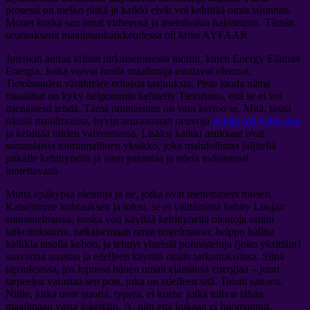
prosessi on melko pitkä ja kaikki eivät voi kehittää omia tajunnan.
Monet koska sen omat virheensä ja itsetuhoisia hajoamista. Tämän
seurauksena maailmankaikkeudessa oli kriisi AYFAAR.
Jotenkin auttaa kriisin ratkaisemisessa luotiin, kuten Energy Elämän
Energia. Jotka voivat luoda maailmoja asuttavat olennot,
Tietoisuuden värähtelee erilaisia ​​taajuuksia. Piste luoda nämä
maailmat on kyky helpommin kehitetty Tietoisuus, että se ei voi
itsenäisesti tehdä. Tämä ominaisuus on vain kertoo se, Mitä, läsnä
näissä maailmoissa, hyvin seuraamaan neuvoja
kehittynyt tietoisuus
ja kehittää niiden valvonnassa. Lisäksi kaikki asukkaat ovat
samanlaisia ​​toiminnallinen yksikkö, joka mahdollistaa jäljitellä
pitkälle kehittyneitä ja siten parantaa ja edetä todistetusti
luotettavasti.
Mutta epäkypsä olentoja ja ne, jotka ovat menettäneet mielen,
Katselimme kohtauksen ja totesi, se ei välttämättä kehity Luojan
suunnitelmassa, koska voit käyttää kehittyneitä olentoja omiin
tarkoituksiinsa, ratkaisemaan omat ongelmansa; helppo hallita
kaikkia tasolla kehon, ja tehnyt yhteisiä ponnisteluja (joko yksittäin)
saavuttaa anastaa ja edelleen käyttää omiin tarkoituksiinsa. Siinä
tapauksessa, jos lopussa hänen oman elämänsä energiaa – juuri
tarpeeksi varastaa sen pois, joka on edelleen sitä. Toisin sanoen,
Niille, jotka ovat nuoria, typerä, ei koeta: jotka tulivat tähän
maailmaan vasta äskettäin.
А
, niin että kukaan ei huomannut,