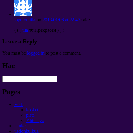
loputon tila
on
2013/01/06
at
22:47
said
:
( ( (
tila
★
Прекрасен
) ) )
Leave a Reply
You must be
logged in
to post a comment
.
Hae
Pages
Voit!
kosketus
piste
Yhteistyö
hanke
tiedonkulkua