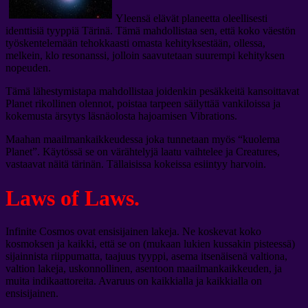
Yleensä elävät planeetta oleellisesti
identtisiä tyyppiä Tärinä. Tämä mahdollistaa sen, että koko väestön
työskentelemään tehokkaasti omasta kehityksestään, ollessa,
melkein, klo resonanssi, jolloin saavutetaan suurempi kehityksen
nopeuden.
Tämä lähestymistapa mahdollistaa joidenkin pesäkkeitä kansoittavat
Planet rikollinen olennot, poistaa tarpeen säilyttää vankiloissa ja
kokemusta ärsytys läsnäolosta hajoamisen Vibrations.
Maahan maailmankaikkeudessa joka tunnetaan myös “kuolema
Planet”. Käytössä se on värähtelyjä laatu vaihtelee ja Creatures,
vastaavat näitä tärinän. Tällaisissa kokeissa esiintyy harvoin.
Laws of Laws.
Infinite Cosmos ovat ensisijainen lakeja. Ne koskevat koko
kosmoksen ja kaikki, että se on (mukaan lukien kussakin pisteessä)
sijainnista riippumatta, taajuus tyyppi, asema itsenäisenä valtiona,
valtion lakeja, uskonnollinen, asentoon maailmankaikkeuden, ja
muita indikaattoreita. Avaruus on kaikkialla ja kaikkialla on
ensisijainen.