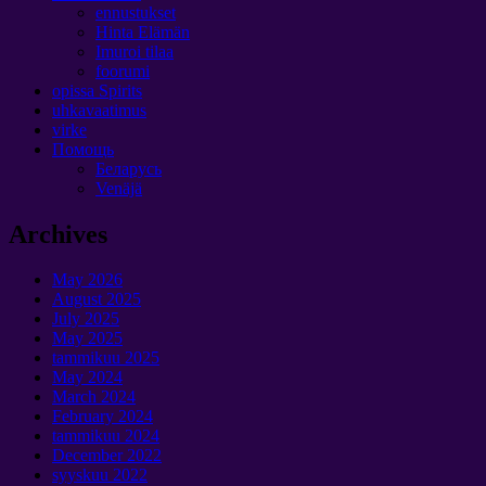
ennustukset
Hinta Elämän
Imuroi tilaa
foorumi
opissa Spirits
uhkavaatimus
virke
Помощь
Беларусь
Venäjä
Archives
May
2026
August
2025
July
2025
May
2025
tammikuu 2025
May
2024
March
2024
February
2024
tammikuu 2024
December
2022
syyskuu 2022