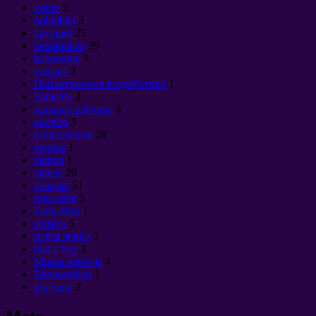
voitto
2
politiikka
3
käytäntö
25
herääminen
39
happening
9
valistus
3
Психотронное воздействие
1
Samadhi
2
saatanan palvonta
4
aurinko
3
turhamaisuus
28
olemus
1
tantran
1
laitteet
29
tosiasiat
51
raha-asiat
5
Feng Shui
1
sivistys
5
musta aukko
3
black Sun
1
Mustia aukkoja
4
Ekonomikon
1
yin yang
2