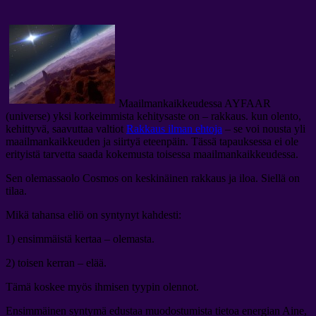
Maailmankaikkeudessa AYFAAR
(universe) yksi korkeimmista kehitysaste on – rakkaus. kun olento,
kehittyvä, saavuttaa valtiot
Rakkaus ilman ehtoja
– se voi nousta yli
maailmankaikkeuden ja siirtyä eteenpäin. Tässä tapauksessa ei ole
erityistä tarvetta saada kokemusta toisessa maailmankaikkeudessa.
Sen olemassaolo Cosmos on keskinäinen rakkaus ja iloa. Siellä on
tilaa.
Mikä tahansa eliö on syntynyt kahdesti:
1) ensimmäistä kertaa – olemasta.
2) toisen kerran – elää.
Tämä koskee myös ihmisen tyypin olennot.
Ensimmäinen syntymä edustaa muodostumista tietoa energian Aine,