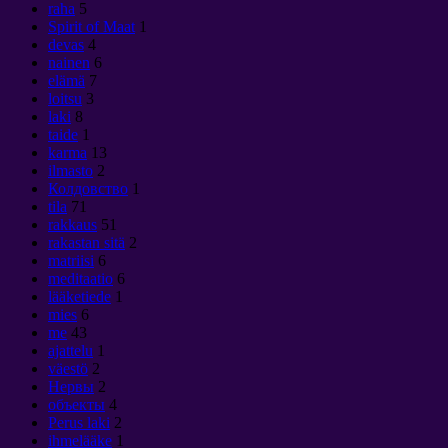
raha
5
Spirit of Maat
1
devas
4
nainen
6
elämä
7
loitsu
3
laki
8
taide
1
karma
13
ilmasto
2
Колдовство
1
tila
71
rakkaus
51
rakastan sitä
2
matriisi
6
meditaatio
6
lääketiede
1
mies
6
me
43
ajattelu
1
väestö
2
Нервы
2
объекты
4
Perus laki
2
ihmelääke
1