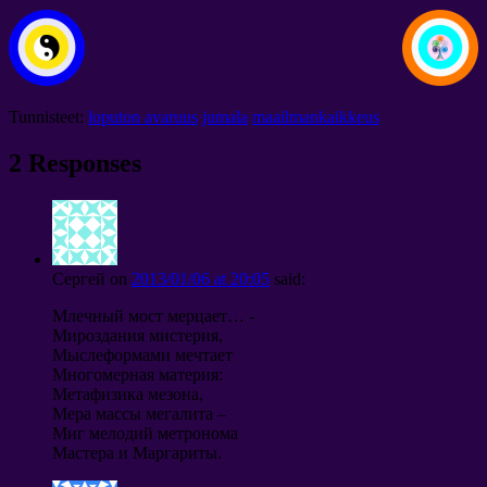
Tunnisteet:
loputon avaruus
jumala
maailmankaikkeus
2
Responses
Сергей
on
2013/01/06
at
20:05
said
:
Млечный мост мерцает
… -
Мироздания мистерия
,
Мыслеформами мечтает
Многомерная материя
:
Метафизика мезона
,
Мера массы мегалита
–
Миг мелодий метронома
Мастера и Маргариты
.