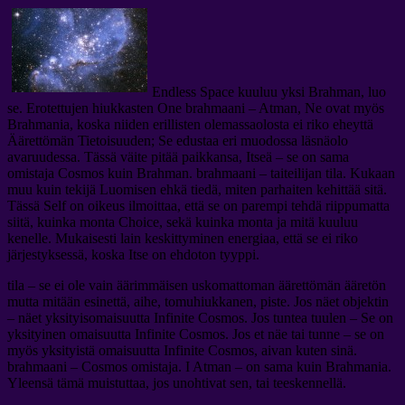
Endless Space kuuluu yksi Brahman, luo
se. Erotettujen hiukkasten One brahmaani – Atman, Ne ovat myös
Brahmania, koska niiden erillisten olemassaolosta ei riko eheyttä
Äärettömän Tietoisuuden; Se edustaa eri muodossa läsnäolo
avaruudessa. Tässä väite pitää paikkansa, Itseä – se on sama
omistaja Cosmos kuin Brahman. brahmaani – taiteilijan tila. Kukaan
muu kuin tekijä Luomisen ehkä tiedä, miten parhaiten kehittää sitä.
Tässä Self on oikeus ilmoittaa, että se on parempi tehdä riippumatta
siitä, kuinka monta Choice, sekä kuinka monta ja mitä kuuluu
kenelle. Mukaisesti lain keskittyminen energiaa, että se ei riko
järjestyksessä, koska Itse on ehdoton tyyppi.
tila – se ei ole vain äärimmäisen uskomattoman äärettömän ääretön
mutta mitään esinettä, aihe, tomuhiukkanen, piste. Jos näet objektin
– näet yksityisomaisuutta Infinite Cosmos. Jos tuntea tuulen – Se on
yksityinen omaisuutta Infinite Cosmos. Jos et näe tai tunne – se on
myös yksityistä omaisuutta Infinite Cosmos, aivan kuten sinä.
brahmaani – Cosmos omistaja. I Atman – on sama kuin Brahmania.
Yleensä tämä muistuttaa, jos unohtivat sen, tai teeskennellä.