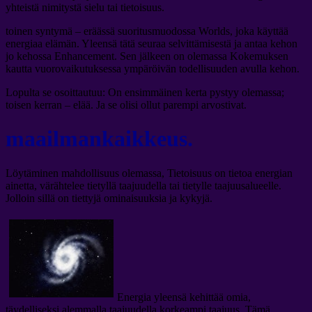
yhteistä nimitystä sielu tai tietoisuus.
toinen syntymä – eräässä suoritusmuodossa Worlds, joka käyttää
energiaa elämän. Yleensä tätä seuraa selvittämisestä ja antaa kehon
jo kehossa Enhancement. Sen jälkeen on olemassa Kokemuksen
kautta vuorovaikutuksessa ympäröivän todellisuuden avulla kehon.
Lopulta se osoittautuu: On ensimmäinen kerta pystyy olemassa;
toisen kerran – elää. Ja se olisi ollut parempi arvostivat.
maailmankaikkeus.
Löytäminen mahdollisuus olemassa, Tietoisuus on tietoa energian
ainetta, värähtelee tietyllä taajuudella tai tietylle taajuusalueelle.
Jolloin sillä on tiettyjä ominaisuuksia ja kykyjä.
Energia yleensä kehittää omia,
täydelliseksi alemmalla taajuudella korkeampi taajuus. Tämä