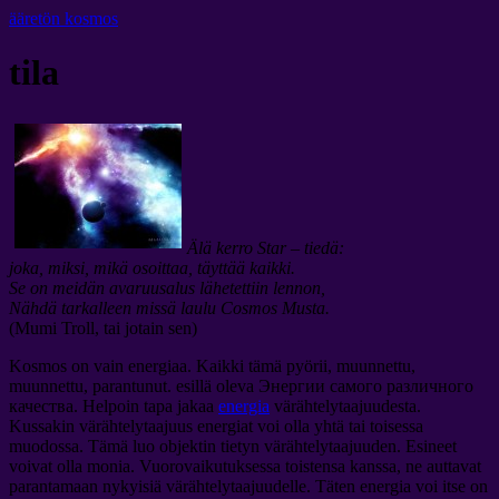
ääretön kosmos
tila
Älä kerro Star – tiedä:
joka, miksi, mikä osoittaa, täyttää kaikki.
Se on meidän avaruusalus lähetettiin lennon,
Nähdä tarkalleen missä laulu Cosmos Musta.
(Mumi Troll, tai jotain sen)
Kosmos on vain energiaa. Kaikki tämä pyörii, muunnettu,
muunnettu, parantunut. esillä oleva
Энергии самого различного
качества
. Helpoin tapa jakaa
energia
värähtelytaajuudesta.
Kussakin värähtelytaajuus energiat voi olla yhtä tai toisessa
muodossa. Tämä luo objektin tietyn värähtelytaajuuden. Esineet
voivat olla monia. Vuorovaikutuksessa toistensa kanssa, ne auttavat
parantamaan nykyisiä värähtelytaajuudelle. Täten energia voi itse on