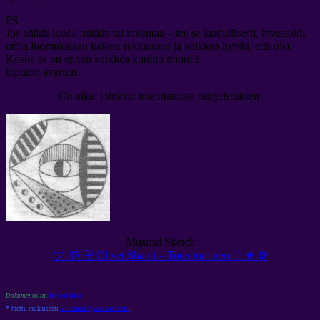
PS
Jos päätät luoda mitään tai rakentaa – tee se laadullisesti, investoida
omia luomuksiaan kaiken rakkauteni ja kaikkea hyvää, että olet.
Koska se on ennen kaikkea kuuluu minulle.
loputon avaruus.
On aika: johtavat toteuttamista rangaistuksen.
Musical Sketch
ツ ૐ 卍 Olivet Shanti – Toteutuminen ♡ ★ ☸
Dokumentoitu:
Imuroi tilaa
* Jaettu mukaisesti
Yhteinen Space-sopimus
.