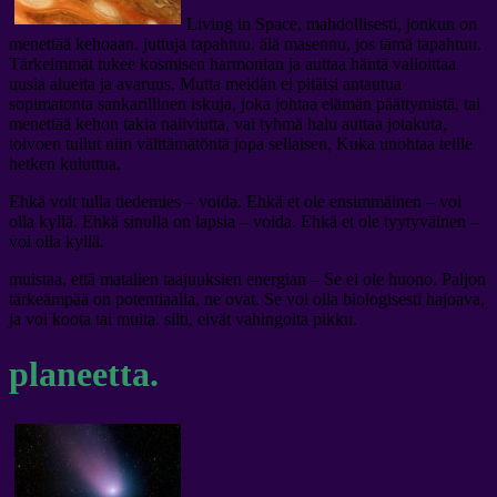
Living in Space, mahdollisesti, jonkun on
menettää kehoaan. juttuja tapahtuu. älä masennu, jos tämä tapahtuu.
Tärkeimmät tukee kosmisen harmonian ja auttaa häntä valloittaa
uusia alueita ja avaruus. Mutta meidän ei pitäisi antautua
sopimatonta sankarillinen iskuja, joka johtaa elämän päättymistä, tai
menettää kehon takia naiiviutta, vai tyhmä halu auttaa jotakuta,
toivoen tullut niin välttämätöntä jopa sellaisen, Kuka unohtaa teille
hetken kuluttua.
Ehkä voit tulla tiedemies – voida. Ehkä et ole ensimmäinen – voi
olla kyllä. Ehkä sinulla on lapsia – voida. Ehkä et ole tyytyväinen –
voi olla kyllä.
muistaa, että matalien taajuuksien energian – Se ei ole huono. Paljon
tärkeämpää on potentiaalia, ne ovat. Se voi olla biologisesti hajoava,
ja voi koota tai muita. silti, eivät vahingoita pikku.
planeetta.