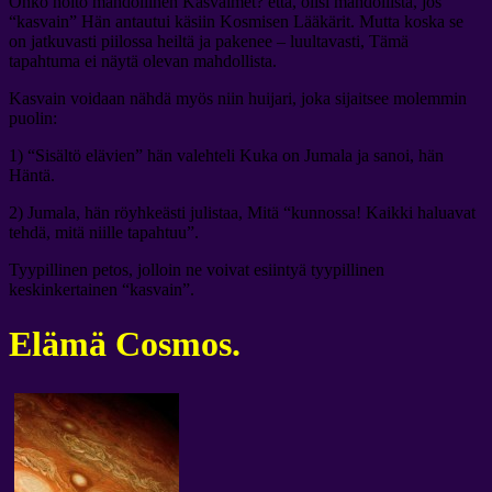
Onko hoito mahdollinen Kasvaimet? että, olisi mahdollista, jos
“kasvain” Hän antautui käsiin Kosmisen Lääkärit. Mutta koska se
on jatkuvasti piilossa heiltä ja pakenee – luultavasti, Tämä
tapahtuma ei näytä olevan mahdollista.
Kasvain voidaan nähdä myös niin huijari, joka sijaitsee molemmin
puolin:
1) “Sisältö elävien” hän valehteli Kuka on Jumala ja sanoi, hän
Häntä.
2) Jumala, hän röyhkeästi julistaa, Mitä “kunnossa! Kaikki haluavat
tehdä, mitä niille tapahtuu”.
Tyypillinen petos, jolloin ne voivat esiintyä tyypillinen
keskinkertainen “kasvain”.
Elämä Cosmos.