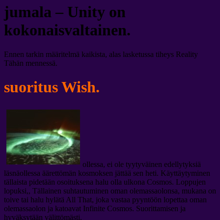
jumala – Unity on
kokonaisvaltainen.
Ennen tarkin määritelmä kaikista, alas lasketussa tiheys Reality
Tähän mennessä.
suoritus Wish.
ollessa, ei ole tyytyväinen edellytyksiä
läsnäollessa äärettömän kosmoksen jättää sen heti. Käyttäytyminen
tällaista pidetään osoituksena halu olla ulkona Cosmos. Loppujen
lopuksi,, Tällainen suhtautuminen oman olemassaolonsa, mukana on
toive tai halu hylätä All That, joka vastaa pyyntöön lopettaa oman
olemassaolon ja katoavat Infinite Cosmos. Suorittamisen ja
hyväksytään välittömästi.