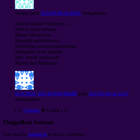
Sergey
pada
2013/01/06 di 20:05
mengatakan:
Sakti jembatan Shimmers… -
Misteri alam semesta,
Mimpi Mindforms
Masalah multidimensi:
Metafisika meson pembusukan,
Mengukur berat megalit –
MIG musik metronom
Master dan Margarita.
КОСМОС БЕСКОНЕЧНЫЙ
pada
2013/01/06 di 22:47
mengatakan:
( ( (
Cosmos
★
Cantik ) ) )
Tinggalkan balasan
You must be
logged in
to post a comment
.