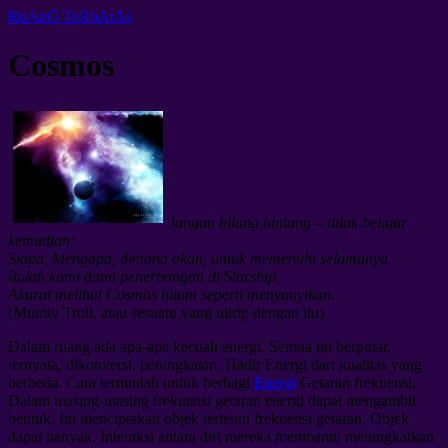
RuAnG TeRbAtAs
Cosmos
Jangan bilang bintang – tidak belajar
kemudian:
Siapa, Mengapa, dimana akan, untuk memenuhi selamanya.
Itulah kami daun penerbangan di Starship,
Akurat melihat Cosmos hitam seperti menyanyikan.
(Mumiy Troll, atau sesuatu yang mirip dengan itu)
Dalam ruang ada apa-apa kecuali energi. Semua ini berputar,
ternyata, dikonversi, peningkatan. Hadir
Energi dari kualitas yang
berbeda. Cara termudah untuk berbagi
Energi
Getaran frekuensi.
Dalam masing-masing frekuensi getaran energi dapat mengambil
bentuk. Ini menciptakan objek tertentu frekuensi getaran. Objek
dapat banyak. Interaksi antara diri mereka membantu meningkatkan