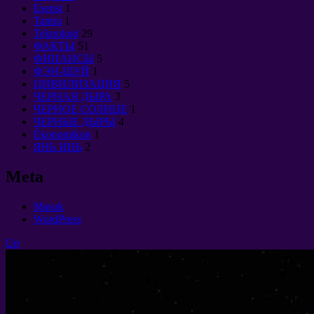
Esensi
1
Tantra
1
Teknologi
29
ФАКТЫ
51
ФИНАНСЫ
5
ФЭН-ШУЙ
1
ЦИВИЛИЗАЦИЯ
5
ЧЕРНАЯ ДЫРА
3
ЧЕРНОЕ СОЛНЦЕ
1
ЧЕРНЫЕ ДЫРЫ
4
Èkonomikon
1
ЯНЬ ИНЬ
2
Meta
Masuk
WordPress
Up