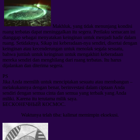
Makhluk, yang tidak menunjang kondisi
ruang terbatas dapat meninggalkan itu segera. Perilaku semacam ini
dianggap sebagai menyatakan keinginan untuk menjadi hadir dalam
ruang. Setidaknya, Sikap ini keberadaan-nya sendiri, disertai dengan
keinginan atau kecenderungan untuk menolak segala sesuatu,
bahwa jumlah untuk keinginan untuk mengakhiri keberadaan
mereka sendiri dan menghilang dari ruang terbatas. Itu harus
dijalankan dan diterima segera.
PS
Jika Anda memilih untuk menciptakan sesuatu atau membangun –
melakukannya dengan benar, berinvestasi dalam ciptaan Anda
sendiri dengan semua cinta dan semua yang terbaik yang Anda
miliki. Karena itu terutama milik saya.
БЕСКОНЕЧНЫЙ КОСМОС.
Waktunya telah tiba: kalimat memimpin eksekusi.