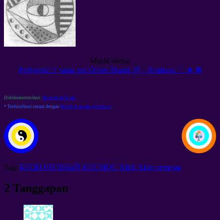
Musik sketsa
Prebynskiツ sama sisi Olivet Shanti ૐ – Realisasi ♡ ★ ☸
Didokumentasikan:
Download Ruang
* Terdistribusi sesuai dengan
Persetujuan ruang bersama
.
Tag:
БЕСКОНЕЧНЫЙ КОСМОС
Allah
Alam semesta
2 Tanggapan