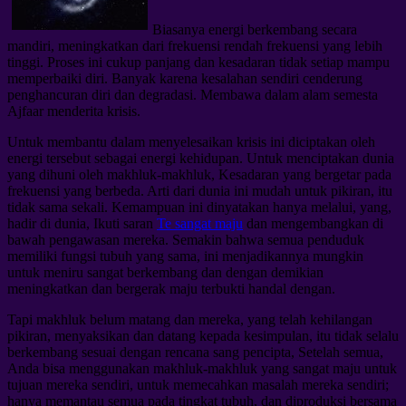
Biasanya energi berkembang secara
mandiri, meningkatkan dari frekuensi rendah frekuensi yang lebih
tinggi. Proses ini cukup panjang dan kesadaran tidak setiap mampu
memperbaiki diri. Banyak karena kesalahan sendiri cenderung
penghancuran diri dan degradasi. Membawa dalam alam semesta
Ajfaar menderita krisis.
Untuk membantu dalam menyelesaikan krisis ini diciptakan oleh
energi tersebut sebagai energi kehidupan. Untuk menciptakan dunia
yang dihuni oleh makhluk-makhluk, Kesadaran yang bergetar pada
frekuensi yang berbeda. Arti dari dunia ini mudah untuk pikiran, itu
tidak sama sekali. Kemampuan ini dinyatakan hanya melalui, yang,
hadir di dunia, Ikuti saran
Te sangat maju
dan mengembangkan di
bawah pengawasan mereka. Semakin bahwa semua penduduk
memiliki fungsi tubuh yang sama, ini menjadikannya mungkin
untuk meniru sangat berkembang dan dengan demikian
meningkatkan dan bergerak maju terbukti handal dengan.
Tapi makhluk belum matang dan mereka, yang telah kehilangan
pikiran, menyaksikan dan datang kepada kesimpulan, itu tidak selalu
berkembang sesuai dengan rencana sang pencipta, Setelah semua,
Anda bisa menggunakan makhluk-makhluk yang sangat maju untuk
tujuan mereka sendiri, untuk memecahkan masalah mereka sendiri;
hanya memantau semua pada tingkat tubuh, dan diproduksi bersama