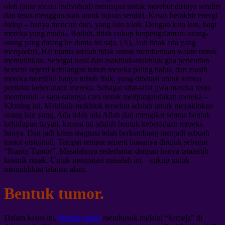
oleh (atau secara individual) mencapai untuk merebut dirinya sendiri
dan terus menggunakan untuk tujuan sendiri. Kasus berakhir energi
hidup – hanya mencuri dari, yang lain telah. Dengan kata lain, bagi
mereka yang muda-, Bodoh, tidak cukup berpengalaman: orang-
orang yang datang ke dunia ini saja. (A), Jadi tidak ada yang
menyadari, Hal utama adalah tidak untuk memberikan waktu untuk
memulihkan. Sebagai hasil dari makhluk-makhluk gila pencurian
berseni seperti kehilangan tubuh mereka paling halus, dan masih
mereka memiliki hanya tubuh fisik, yang dibatasi untuk semua
perilaku keberadaan mereka. Sebagai sifat-sifat jiwa mereka terus
membusuk – satu-satunya cara untuk melipatgandakan mereka –
Kloning ini. Makhluk-makhluk tersebut adalah untuk meyakinkan
orang lain yang, Ada tidak ada Allah dan mengikat semua bentuk
kehidupan hayati, karena ini adalah bentuk keberadaan mereka
hanya. Dan jadi krisis stagnasi telah berkembang menjadi sebuah
tumor otstojnuû. Tempat-tempat seperti biasanya dirujuk sebagai
“Ruang Tumor”. Masalahnya sederhana: dengan hanya tatatertib
kosmik rusak. Untuk mengatasi masalah ini – cukup untuk
memulihkan tatanan alam.
Bentuk tumor.
Dalam kasus ini,
bentuk tumor
membusuk melalui “kemeja” di