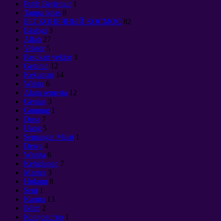
Putih Berjemur
1
Tanpa batas
8
БЕСКОНЕЧНЫЙ КОСМОС
82
Biologi
3
Allah
27
Vektor
5
Pasukan vektor
3
Getaran
12
Kekuatan
14
Waktu
6
Alam semesta
12
Genius
3
Gunung
1
Dosa
7
Uang
5
Semangat Ma'at
1
Dewa
4
Wanita
6
Kehidupan
7
Mantra
3
Hukum
8
Seni
1
Karma
13
Iklim
2
Колдовство
1