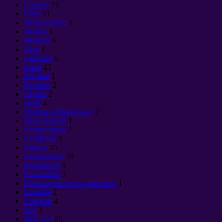
Cosmos
71
Cinta
51
Menyukainya
2
Matriks
6
Meditasi
6
Obat
1
Laki-laki
6
Kami
43
Berpikir
1
Populasi
2
Нервы
2
objek
4
Undang-undang dasar
2
Obat mujarab
1
Kemenangan
2
Kebijakan
3
Praktek
25
Kebangkitan
39
Kejadian di
9
Pencerahan
3
Психотронное воздействие
1
Samadhi
2
Satanism
4
Sun
3
Meja rias
28