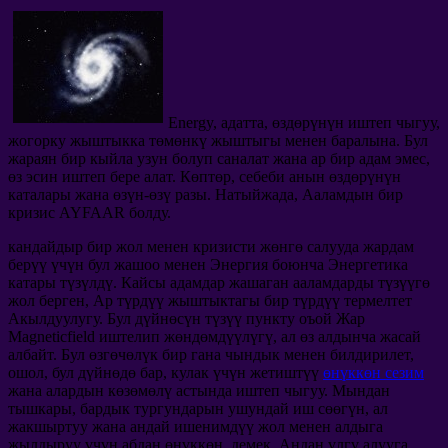
Energy, адатта, өздөрүнүн иштеп чыгуу,
жогорку жыштыкка төмөнкү жыштыгы менен баралына. Бул
жараян бир кыйла узун болуп саналат жана ар бир адам эмес,
өз эсин иштеп бере алат. Көптөр, себеби анын өздөрүнүн
каталары жана өзүн-өзү разы. Натыйжада, Ааламдын бир
кризис AYFAAR болду.
кандайдыр бир жол менен кризисти жөнгө салууда жардам
берүү үчүн бул жашоо менен Энергия боюнча Энергетика
катары түзүлдү. Кайсы адамдар жашаган ааламдарды түзүүгө
жол берген, Ар түрдүү жыштыктагы бир түрдүү термелтет
Акылдуулугу. Бул дүйнөсүн түзүү пункту оъой Жар
Magneticfield иштелип жөндөмдүүлүгү, ал өз алдынча жасай
албайт. Бул өзгөчөлүк бир гана чындык менен билдирилет,
ошол, бул дүйнөдө бар, кулак үчүн жетиштүү
өнүккөн сезим
жана алардын көзөмөлү астында иштеп чыгуу. Мындан
тышкары, бардык тургундарын ушундай иш сөөгүн, ал
жакшыртуу жана андай ишенимдүү жол менен алдыга
жылдыруу үчүн абдан өнүккөн, демек, Андан үлгү алууга