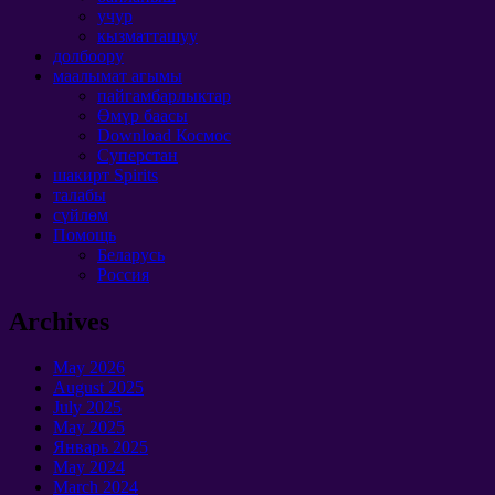
учур
кызматташуу
долбоору
маалымат агымы
пайгамбарлыктар
Өмүр баасы
Download Космос
Суперстан
шакирт Spirits
талабы
сүйлөм
Помощь
Беларусь
Россия
Archives
May
2026
August
2025
July
2025
May
2025
Январь 2025
May
2024
March
2024