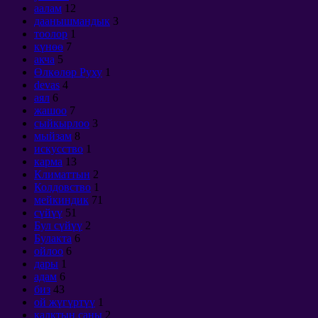
аалам
12
даанышмандык
3
тоолор
1
күнөө
7
акча
5
Өлкөлөр Руху
1
devas
4
аял
6
жашоо
7
сыйкырлоо
3
мыйзам
8
искусство
1
карма
13
Климаттын
2
Колдовство
1
мейкиндик
71
сүйүү
51
Бул сүйүү
2
Булакта
6
ойлоо
6
дары
1
адам
6
биз
43
ой жүгүртүү
1
калктын саны
2