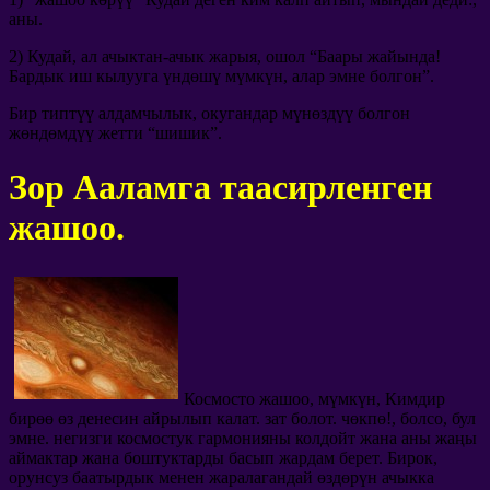
аны.
2) Кудай, ал ачыктан-ачык жарыя, ошол “Баары жайында!
Бардык иш кылууга үндөшү мүмкүн, алар эмне болгон”.
Бир типтүү алдамчылык, окугандар мүнөздүү болгон
жөндөмдүү жетти “шишик”.
Зор Ааламга таасирленген
жашоо.
Космосто жашоо, мүмкүн, Кимдир
бирөө өз денесин айрылып калат. зат болот. чөкпө!, болсо, бул
эмне. негизги космостук гармонияны колдойт жана аны жаңы
аймактар ​​жана боштуктарды басып жардам берет. Бирок,
орунсуз баатырдык менен жаралагандай өздөрүн ачыкка