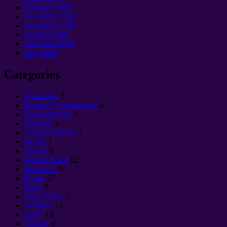
February
2009
December
2008
November
2008
October
2008
Сентябрь 2008
May
2008
Categories
Cущество
5
Кызыктуу макалалар
4
Uncategorized
3
Дажжал
3
Antitsivilizatsiya
1
ак Sun
1
чексиз
8
чексиз Space
82
биология
3
Кудай
27
Оору
5
Оору Force
3
титирөө
12
кубат
14
убакыт
6