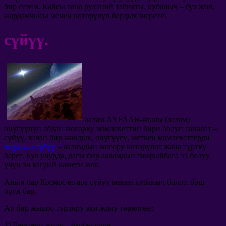
бир сезим. Кайсы гана руханий табияты. кубаныч – бул жол,
жардамчысы менен көтөрүлүп бардык шериги.
сүйүү.
аалам AYFAAR-жылы (аалам)
өнүгүүнүн абдан жогорку мамлекеттин бири болуп саналат –
сүйүү. качан бир жандык, өнүгүүсү, жеткен мамлекеттерди
шартсыз сүйүү
– ааламдын жогору көтөрүлөт жана түрткү
берет. Бул учурда, дагы бир ааламдын тажрыйбага ээ болуу
үчүн эч кандай кажети жок.
Анын бар Космос өз ара сүйүү менен кубаныч болот. бош
орун бар.
Ар бир жашоо түрлөрү эки жолу төрөлгөн:
1) Биринчи жолу – барбы үчүн.