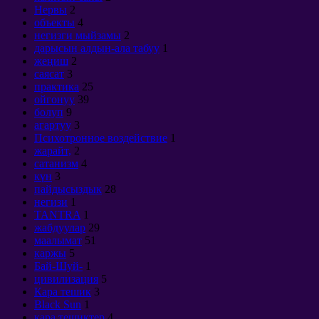
Нервы
2
объекты
4
негизги мыйзамы
2
дарысын алдын-ала табуу
1
жеңиш
2
саясат
3
практика
25
ойгонуу
39
болуп
9
агартуу
3
Психотронное воздействие
1
жарайт,
2
сатанизм
4
күн
3
пайдысыздык
28
негизи
1
TANTRA
1
жабдуулар
29
маалымат
51
каржы
5
Бай-Шуй-
1
цивилизация
5
Кара тешик
3
Black Sun
1
кара тешиктер
4