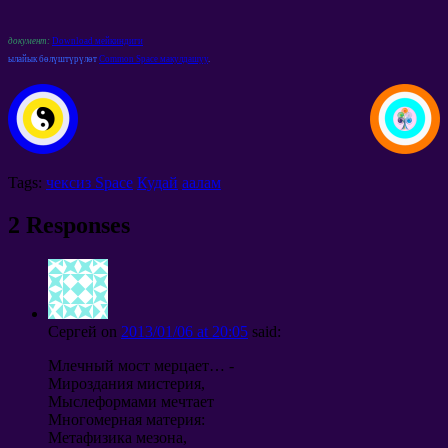
документ:
Download мейкиндиги
ылайык бөлүштүрүлөт
Common Space макулдашуу
.
Tags:
чексиз Space
Кудай
аалам
2
Responses
Сергей
on
2013/01/06
at
20:05
said
:
Млечный мост мерцает
… -
Мироздания мистерия
,
Мыслеформами мечтает
Многомерная материя
:
Метафизика мезона
,