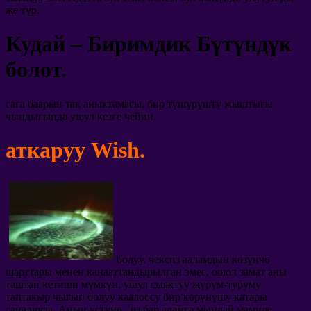
же түр.
Кудай – Биримдик Бүтүндүк
болот.
сага баарын так аныктамасы, бир түшүрүштү жыштыгы
чындыгында ушул кезге чейин.
аткаруу Wish.
болуу, чексиз ааламдын көзүнчө
шарттары менен канааттандырылган эмес, ошол замат аны
таштап кетиши мүмкүн. ушул сыяктуу жүрүм-туруму
таптакыр чыгып болуу каалоосу бир көрүнүшү катары
саналууда. Анын үстүнө,, өз бар адамга мындай мамиле