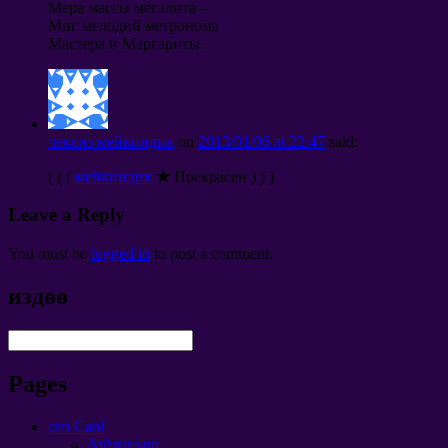
Мера массы мегалита
–
Миг мелодий метронома
Мастера и Маргариты
.
чексиз мейкиндик
on
2013/01/06
at
22:47
said
:
( ( (
мейкиндик
★
Прекрасен
) ) )
Leave a Reply
You must be
logged in
to post a comment
.
издөө
Pages
сиз Can!
байланыш