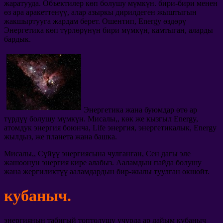
жаратууда. Объектилер көп болушу мүмкүн. бири-бири менен
өз ара аракеттенүү, алар азыркы дирилдеген жыштыгын
жакшыртууга жардам берет. Ошентип, Energy өздөрү
Энергетика көп түрлөрүнүн бири мүмкүн, камтыган, аларды
бардык.
Энергетика жана буюмдар өтө ар
түрдүү болушу мүмкүн. Мисалы,, көк же кызгыл Energy,
атомдук энергия боюнча, Life энергия, энергетикалык, Energy
жылдыз, же планета жана башка.
Мисалы,, Сүйүү энергиясына чулганган, Сен дагы эле
жашоонун энергия кире алабыз. Ааламдын пайда болушу
жана жергиликтүү ааламдардын бир-жылы туулган окшойт.
кубаныч.
энергиянын табигый топтолушу учурда ар дайым кубаныч