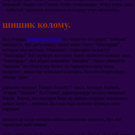
жөнөкөй: баары эле Cosmic Order талкаланды. чечүү үчүн, аны
– табигый тартипти калыбына келтирүү үчүн жетиштүү.
шишик колому.
Бул учурда,
шишик түзүлүш
Ал чириген билдирет “көйнөк”
ичиндеги, бул дагы көрүү тирүү алып туруу “баштарды”,
которое она окутала. Ошентип, стерилдөө сызыктуу
“баштарды” Бул мүмкүн жоголуп тирүү мазмуну кымбат эмес,
“баштарды”, бул абдан ышкыбоз “шишик”. Ошол убакытта
“шишик” бул белгилүү болот, ал барымтага арна өмүр
колдонот, анын бар кепилдиги катары, Бул өтө опурталдуу
абалда турат.
дарылоо мүмкүн Tumors болобу?? ошол, мүмкүн болмок,
Эгерде “шишик” Ал Cosmic дарыгерлерди колуна багынып
берди. Бирок, ага-жылдан бери ар дайым алардан жашынып,
качып кетет – мүмкүн, Бул иш-чара болушу мүмкүн эмес
көрүнөт.
шишик да кезде катары кабыл алынышы мүмкүн, бул эки
тараптын жайгашкан:
1) “жашоо көрүү” Кудай деген ким калп айтып, мындай деди:,