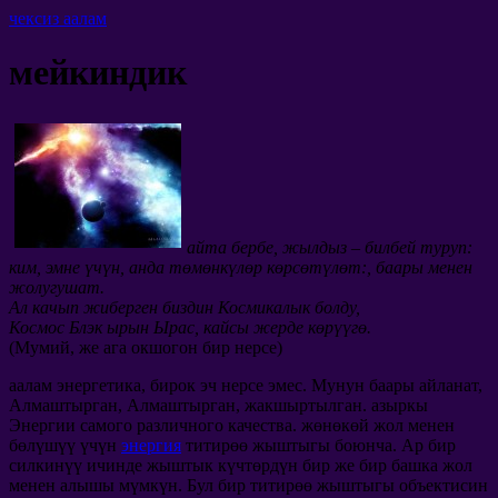
чексиз аалам
мейкиндик
айта бербе, жылдыз – билбей туруп:
ким, эмне үчүн, анда төмөнкүлөр көрсөтүлөт:, баары менен
жолугушат.
Ал качып жиберген биздин Космикалык болду,
Космос Блэк ырын Ырас, кайсы жерде көрүүгө.
(Мумий, же ага окшогон бир нерсе)
аалам энергетика, бирок эч нерсе эмес. Мунун баары айланат,
Алмаштырган, Алмаштырган, жакшыртылган. азыркы
Энергии самого различного качества
. жөнөкөй жол менен
бөлүшүү үчүн
энергия
титирөө жыштыгы боюнча. Ар бир
силкинүү ичинде жыштык күчтөрдүн бир же бир башка жол
менен алышы мүмкүн. Бул бир титирөө жыштыгы объектисин