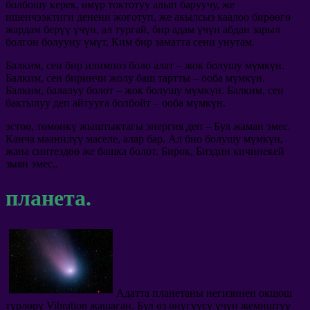
болбошу керек, өмүр токтотуу алып баруучу, же
ишенчээктиги денени жоготуп, же акылсыз каалоо бирөөгө
жардам берүү үчүн, ал тургай, бир адам үчүн абдан зарыл
болгон болууну үмүт, Ким бир заматта сени унутам.
Балким, сен бир илимпоз боло алат – жок болушу мүмкүн.
Балким, сен биринчи жолу баш тартты – ооба мүмкүн.
Балким, балалуу болот – жок болушу мүмкүн. Балким, сен
бактылуу деп айтууга болбойт – ооба мүмкүн.
эстөө, төмөнкү жыштыктагы энергия деп – Бул жаман эмес.
Канча маанилүү маселе, алар бар. Ал био болушу мүмкүн,
жана синтездөө же башка болот. Бирок, Биздин кичинекей
зыян эмес,.
планета.
Адатта планетаны негизинен окшош
түрлөрү Vibration жашаган. Бул өз өнүгүүсү үчүн жемиштүү