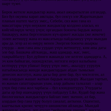
шарт түзөт.
Бирок жетиле жандыктар жана, акыл ажыратылган алгандар,
Биз бул окуяны карап аяктады, бул сөзсүз эле Жараткандын
планын иштеп чыгуу эмес,, Себеби, сиз жөн гана өз
максаттары үчүн өнүккөн жандыктар колдоно аласыз, өз
көйгөйлөрүн чечүү үчүн; органдын боюнча бардык жеңил
башкаруу, жана биргелешкен күч-аракет жасады (же жекече)
ээлеп жетишүү жана өз максатында пайдалануу үчүн мындан
ары да. эгер ал өз өмүрү менен Энергия боюнча акыркы
учурда – жөн гана аны уурдап үчүн жетиштүү, ким аны дагы
эле бар. Башкача айтканда,, жаш адамдар, жас, эмес,
тажрыйбалуу: Бул дүйнөгө жакында эле келген адамдарга. А,
эч ким байкаган, ошондуктан, негизги нерсе калыбына
келтирүү үчүн убакыт берүү үчүн эмес,. акылдуу уурулук
натыйжасында жинди жандыктардын абдан тымызын
денесин жоготуп, жана дагы бир дене бар, бул чектелген, ал
эми алардын жашап жаткан бардык жолдору. Жылдан тартып,
өз жанын сапаттарынан улам, алар дайыма талкалап – алар
үчүн бир гана жол чарбасы – бул клондоштуруу. Учурдагы
дагы ар бир ишендирүү үчүн пайдалуу Like, Кудай бар жана
биологиялык жандыктарга байлап эмес экенин, ал бар,
алардын бир гана түрү болуп саналат, анткени. Ошентип,
каатчылык кризис чечүүгө шишиктин айланды. Мындай
жерлерде, адатта, деп аталат “мейкиндик шишик”. маселе