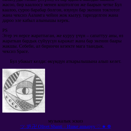
жасоо, бир каалоосу менен коштолгон же баарын четке Бул
каалоо, суроо барабар болгон, өзүнүн бар экенин токтотот
жана чексиз Ааламга чейин жок кылуу. таризделген жана
дароо эле кабыл алынышы керек.
PS
Эгер эч нерсе жаратпаган, же куруу үчүн – сапаттуу аны, өз
жараткан бардык сүйүүсүн каражат жана бар экенин баары
жакшы. Себеби, ал биринчи кезекте мага таандык.
чексиз Space.
Бул убакыт келди: өкүмдүн аткарылышына алып келет.
музыкалык эскиз
ツ ૐ 卍 Olivet Shanti – Ишке ашыруу ♡ ★ ☸