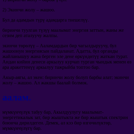
2) Экинчи жолу – жашоо.
Бул да адамдын түрү адамдарга тиешелүү.
биринчи туулган түзүү маалымат энергия заттын, жаны же
сезим деп аталуучу жалпы.
экинчи төрөлүү – Ааламдардын бир чагылдыруучу, бул
жашоонун энергиясын пайдаланат. Адатта, бул органды
жайланышуу жана берген эле дене өркүндөтүү жаткан турат.
Андан кийин денеси аркылуу курчап турган чындык менен өз
ара аракеттенүү аркылуу тажрыйба топтоо бар.
Акыр-аягы, ал экен: биринчи жолу болуп барбы алат; экинчи
жолу – жашоо. Ал жакшы баалай болмок.
аалам.
мүмкүнчүлүк табуу бар, Акылдуулугу маалымат-
энергетикалык зат, бир жыштыкта ​​же бир жыштык спектрин
боюнча дирилдеген. Демек, ал кээ бир өзгөчөлүктөр,
мүмкүнчүлүгү бар.