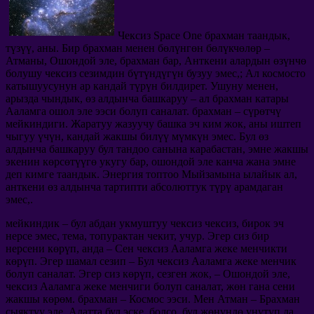
Чексиз Space One брахман таандык,
түзүү, аны. Бир брахман менен бөлүнгөн бөлүкчөлөр –
Атманы, Ошондой эле, брахман бар, Анткени алардын өзүнчө
болушу чексиз сезимдин бүтүндүгүн бузуу эмес,; Ал космосто
катышуусунун ар кандай түрүн билдирет. Ушуну менен,
арызда чындык, өз алдынча башкаруу – ал брахман катары
Ааламга ошол эле ээси болуп саналат. брахман – сүрөтчү
мейкиндиги. Жаратуу жазуучу башка эч ким жок, аны иштеп
чыгуу үчүн, кандай жакшы билүү мүмкүн эмес. Бул өз
алдынча башкаруу бул тандоо санына карабастан, эмне жакшы
экенин көрсөтүүгө укугу бар, ошондой эле канча жана эмне
деп кимге таандык. Энергия топтоо Мыйзамына ылайык ал,
анткени өз алдынча тартипти абсолюттук түрү арамдаган
эмес,.
мейкиндик – бул абдан укмуштуу чексиз чексиз, бирок эч
нерсе эмес, тема, топурактан чекит, учур. Эгер сиз бир
нерсени көрүп, анда – Сен чексиз Ааламга жеке менчикти
көрүп. Эгер шамал сезип – Бул чексиз Ааламга жеке менчик
болуп саналат. Эгер сиз көрүп, сезген жок, – Ошондой эле,
чексиз Ааламга жеке менчиги болуп саналат, жөн гана сени
жакшы көрөм. брахман – Космос ээси. Мен Атман – Брахман
сыяктуу эле. Адатта бул эске, болсо, бул жөнүндө унутуп да,