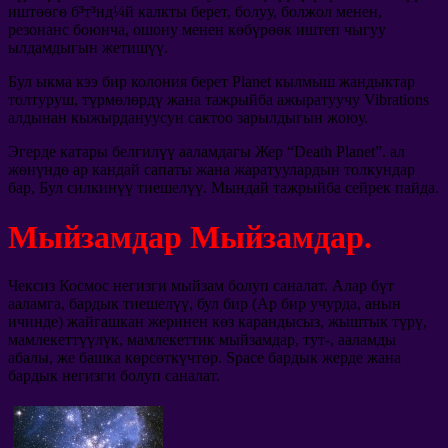
иштөөгө б³т³нд¼й калкты берет, болуу, болжол менен,
резонанс боюнча, ошону менен көбүрөөк иштеп чыгуу
ылдамдыгын жетишүү.
Бул ыкма кээ бир колония берет Planet кылмыш жандыктар
толтуруш, түрмөлөрдү жана тажрыйба ажыратуучу Vibrations
алдынан кыжырдануусун сактоо зарылдыгын жоюу.
Эгерде катары белгилүү ааламдагы Жер “Death Planet”. ал
жөнүндө ар кандай сапаты жана жаратуулардын толкундар
бар, Бул силкинүү тиешелүү. Мындай тажрыйба сейрек пайда.
Мыйзамдар Мыйзамдар.
Чексиз Космос негизги мыйзам болуп саналат. Алар бүт
ааламга, бардык тиешелүү, бул бир (Ар бир учурда, анын
ичинде) жайгашкан жеринен көз карандысыз, жыштык түрү,
мамлекеттүүлүк, мамлекеттик мыйзамдар, тут-, ааламды
абалы, же башка көрсөткүчтөр. Space бардык жерде жана
бардык негизги болуп саналат.