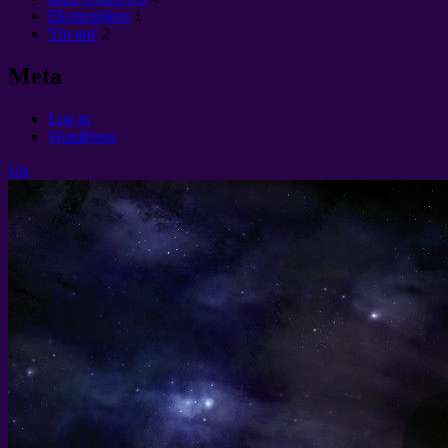
Ekonomikon
1
Yin янг
2
Meta
Log in
WordPress
Up