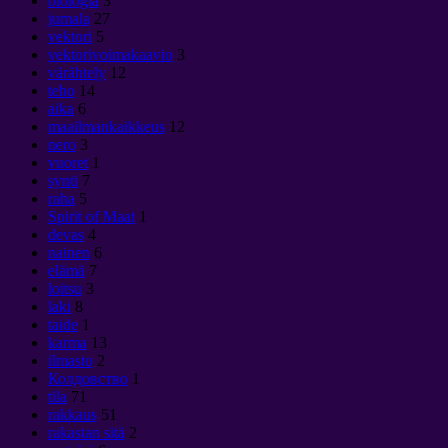
biologia
3
jumala
27
vektori
5
vektorivoimakaavio
3
värähtely
12
teho
14
aika
6
maailmankaikkeus
12
nero
3
vuoret
1
synti
7
raha
5
Spirit of Maat
1
devas
4
nainen
6
elämä
7
loitsu
3
laki
8
taide
1
karma
13
ilmasto
2
Колдовство
1
tila
71
rakkaus
51
rakastan sitä
2