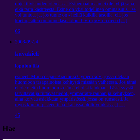
objektiivisuuden olemassa. Esinemaailmaan ei ole tyhjä sana,
eikä tarra käsitteestä. Esine on yksi todellinen ominaisuus - se
voi tuntua. ja, jos tunne on - heillä kaikilla tasoilla. eli. jos
koetin, sitten on tunne läsnäolon.
Смотрим на него
[…]
66
2008-09-24
kuvakieli
loputon tila
esineet.
Мир создан Высшим Существом
, jossa otetaan
huomioon tasapainoista kehitystä missään vaiheessa. Jos tämä
ei ole otettu huomioon - elämä ei olisi lainkaan. Tästä syystä
tarvittavat ja riittävät tiedot, ymmärrätte rauhan ja kehityksen,
aina korvaa asiakkaan ympäristössä, jossa on runsaasti. Ja
myös kunkin pisteen tilaa, kaikissa ulottuvuuksissa, […]
45
Hae