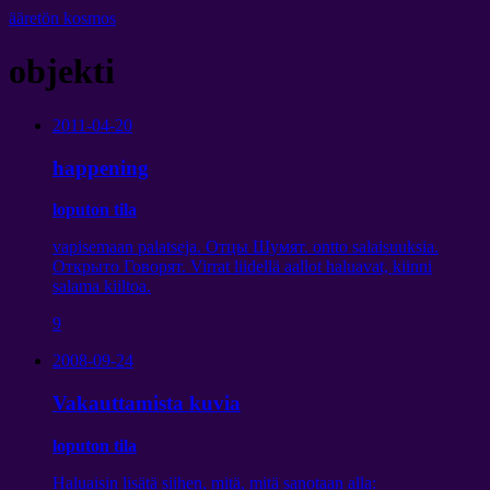
ääretön kosmos
objekti
2011-04-20
happening
loputon tila
vapisemaan palatseja.
Отцы Шумят
. ontto salaisuuksia.
Открыто Говорят
. Virrat liidellä aallot haluavat, kiinni
salama kiiltoa.
9
2008-09-24
Vakauttamista kuvia
loputon tila
Haluaisin lisätä siihen, mitä, mitä sanotaan alla: