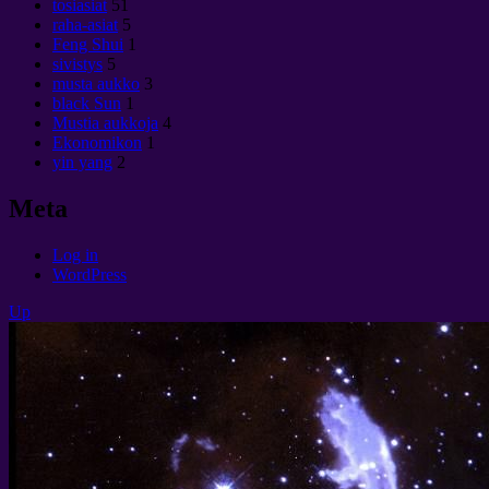
tosiasiat
51
raha-asiat
5
Feng Shui
1
sivistys
5
musta aukko
3
black Sun
1
Mustia aukkoja
4
Ekonomikon
1
yin yang
2
Meta
Log in
WordPress
Up