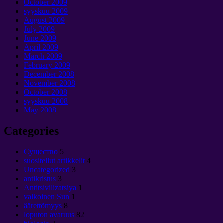
October
2009
syyskuu 2009
August
2009
July
2009
June
2009
April
2009
March
2009
February
2009
December
2008
November
2008
October
2008
syyskuu 2008
May
2008
Categories
Cущество
5
suositellut artikkelit
4
Uncategorized
3
antikristus
3
Antitsivilizatsiya
1
valkoinen Sun
1
äärettömyys
8
loputon avaruus
82