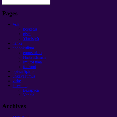
Pages
Voit!
kosketus
piste
Yhteistyö
hanke
tiedonkulkua
ennustukset
Hinta Elämän
Imuroi tilaa
foorumi
opissa Spirits
uhkavaatimus
virke
Помощь
Беларусь
Venäjä
Archives