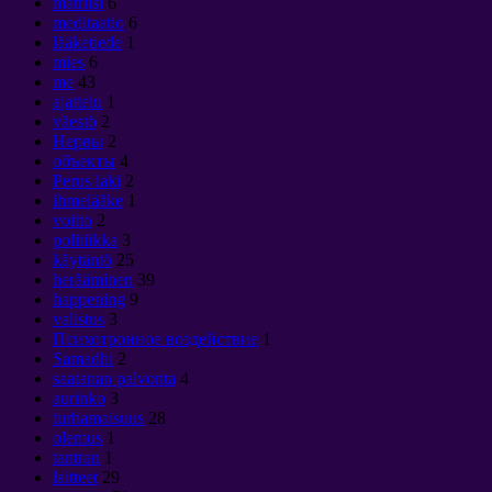
matriisi
6
meditaatio
6
lääketiede
1
mies
6
me
43
ajattelu
1
väestö
2
Нервы
2
объекты
4
Perus laki
2
ihmelääke
1
voitto
2
politiikka
3
käytäntö
25
herääminen
39
happening
9
valistus
3
Психотронное воздействие
1
Samadhi
2
saatanan palvonta
4
aurinko
3
turhamaisuus
28
olemus
1
tantran
1
laitteet
29