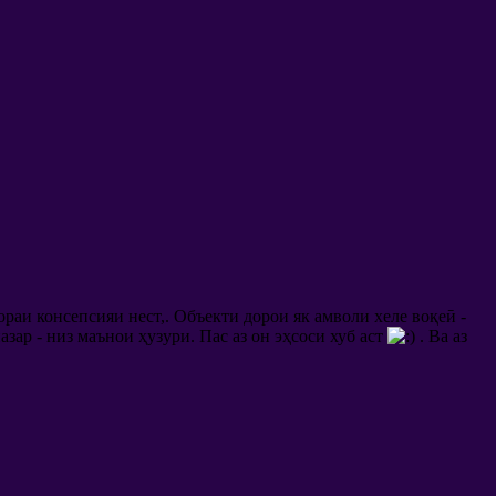
бораи консепсияи нест,. Объекти дорои як амволи хеле воқеӣ -
назар - низ маънои ҳузури. Пас аз он эҳсоси хуб аст
. Ва аз