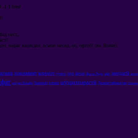
1 -1-1.html
й
!
бад нест,.
аст?
н, нафас кашидан, осмон меояд, об, офтоб! (ва. Bunin)...
ҳокимият
коинот
арзиш
зиндагӣ
пул
devas
гуноҳ
зан
Яке аз Худо
азои
ифат
шӯҳратпарастӣ
Satanism
somato
Доираи тафаккури
шодии Кашфи
соњањ