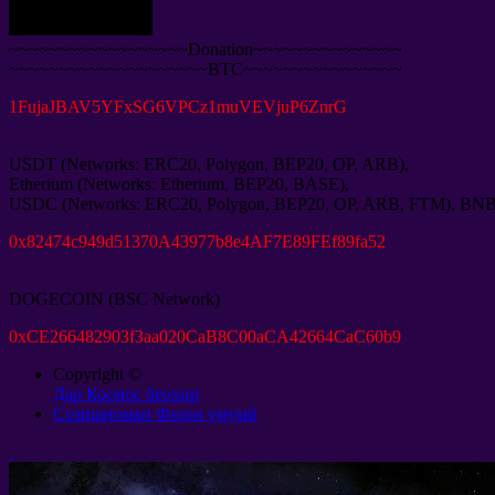
~~~~~~~~~~~~~~~~~~Donation~~~~~~~~~~~~~~~
~~~~~~~~~~~~~~~~~~~~BTC~~~~~~~~~~~~~~~~
1
FujaJBAV5YFxSG6VPCz1muVEVjuP6ZnrG
USDT
(
Networks
:
ERC20
,
Polygon
,
BEP20
,
OP
,
ARB
),
Etherium
(
Networks
:
Etherium
,
BEP20
,
BASE
),
USDC
(
Networks
:
ERC20
,
Polygon
,
BEP20
,
OP
,
ARB
,
FTM
),
BN
0
x82474c949d51370A43977b8e4AF7E89FEf89fa52
DOGECOIN
(
BSC Network
)
0
xCE266482903f3aa020CaB8C00aCA42664CaC60b9
Copyright ©
Дар Космос беохир
Созишномаи Фазои умумӣ