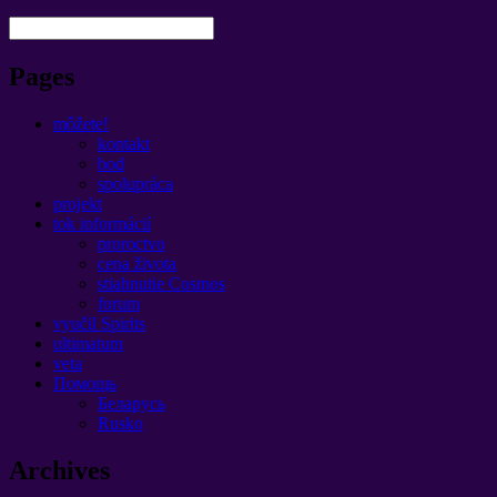
Pages
môžete!
kontakt
bod
spolupráca
projekt
tok informácií
proroctvo
cena života
stiahnutie Cosmos
forum
vyučil Spirits
ultimatum
veta
Помощь
Беларусь
Rusko
Archives