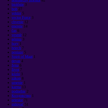
nekonečný priestor
82
biológie
3
boh
27
vektor
5
vector Force
3
chvenie
12
energie
14
čas
6
vesmír
12
génius
3
hory
1
hriech
7
peniaze
5
Spirit of Maat
1
devas
4
žena
6
život
7
kúzlo
3
zákon
8
umenie
1
karma
13
podnebie
2
Колдовство
1
priestor
71
milovať
51