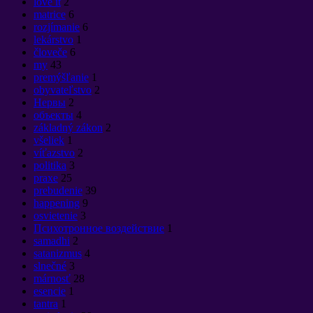
love it
2
matrice
6
rozjímanie
6
lekárstvo
1
človeče
6
my
43
premýšľanie
1
obyvateľstvo
2
Нервы
2
объекты
4
základný zákon
2
všeliek
1
víťazstvo
2
politika
3
praxe
25
prebudenie
39
happening
9
osvietenie
3
Психотронное воздействие
1
samadhi
2
satanizmus
4
slnečné
3
márnosť
28
esencie
1
tantra
1