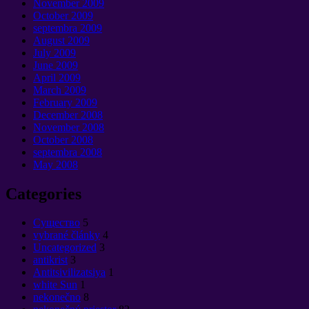
November
2009
October
2009
septembra 2009
August
2009
July
2009
June
2009
April
2009
March
2009
February
2009
December
2008
November
2008
October
2008
septembra 2008
May
2008
Categories
Cущество
5
vybrané články
4
Uncategorized
3
antikrist
3
Antitsivilizatsiya
1
white Sun
1
nekonečno
8