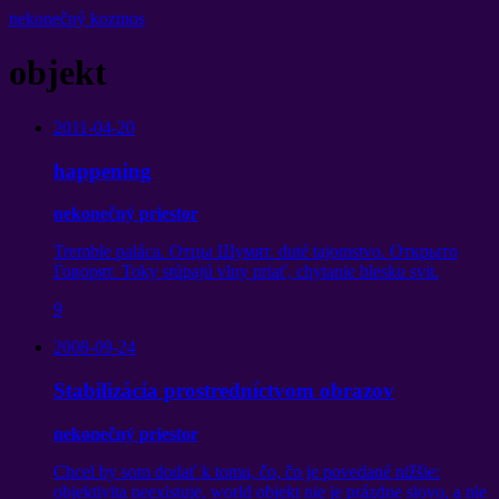
nekonečný kozmos
objekt
2011-04-20
happening
nekonečný priestor
Tremble paláca.
Отцы Шумят
. duté tajomstvo.
Открыто
Говорят
. Toky stúpajú vlny priať, chytanie blesku svit.
9
2008-09-24
Stabilizácia prostredníctvom obrazov
nekonečný priestor
Chcel by som dodať k tomu, čo, čo je povedané nižšie:
objektivita neexistuje. world objekt nie je prázdne slovo, a nie