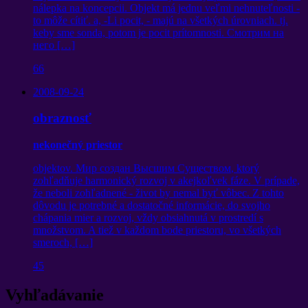
nálepka na koncepcii. Objekt má jednu veľmi nehnuteľnosti -
to môže cítiť. a, -Li pocit, - majú na všetkých úrovniach. tj.
keby sme sonda, potom je pocit prítomnosti.
Смотрим на
него
[…]
66
2008-09-24
obraznosť
nekonečný priestor
objektov.
Мир создан Высшим Существом
, ktorý
zohľadňuje harmonický rozvoj v akejkoľvek fáze. V prípade,
že neboli zohľadnené - život by nemal byť vôbec. Z tohto
dôvodu je potrebné a dostatočné informácie, do svojho
chápania mier a rozvoj, vždy obsiahnutá v prostredí s
množstvom. A tiež v každom bode priestoru, vo všetkých
smeroch, […]
45
Vyhľadávanie