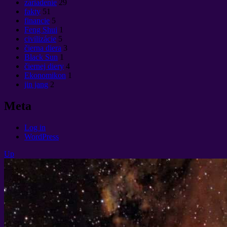
zariadenie
29
fakty
51
financie
5
Feng Shui
1
civilizácie
5
čierna diera
3
Black Sun
1
čiernej diery
4
Ekonomikon
1
jin jang
2
Meta
Log in
WordPress
Up