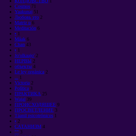
КОЛДОВСТВО
1
Cosmos
71
Yaakunaj
51
Любовь это
2
Matriz u
6
Meditación
6
•
1
Máak
6
Chan
43
•
1
Jo'olkaajo'
2
НЕРВЫ
2
объекты
4
Le ley orgánica
2
...
1
Victoria
2
Política
3
ПРАКТИКА
25
Wajal
39
ПРОИСХОДЯЩЕЕ
9
ПРОСВЕТЛЕНИЕ
3
Táanil psicotrónicos
1
•
2
САТАНИЗМ
4
""
3