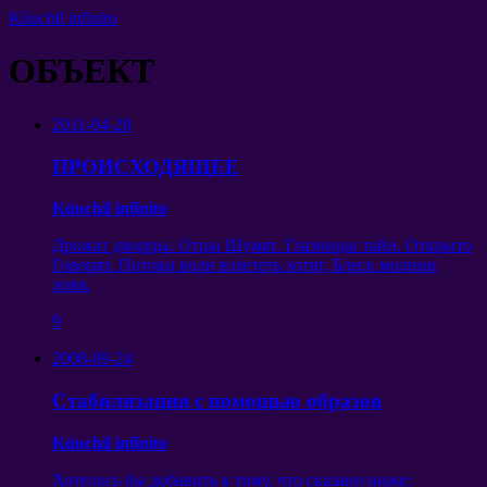
Kúuchil infinito
ОБЪЕКТ
2011-04-20
ПРОИСХОДЯЩЕЕ
Kúuchil infinito
Дрожат дворцы
.
Отцы Шумят
.
Глазницы тайн
.
Открыто
Говорят
.
Потоки волн взлететь хотят
,
Блеск молнии
ловя
.
9
2008-09-24
Стабилизация с помощью образов
Kúuchil infinito
Хотелось бы добавить к тому
,
что сказано ниже
: