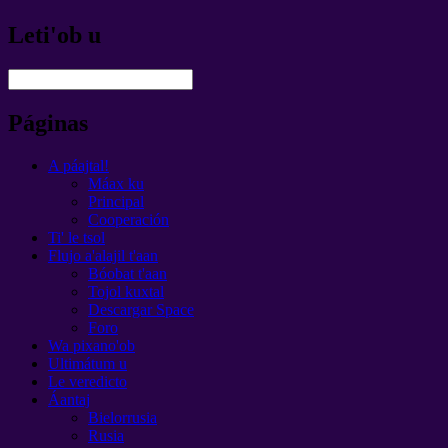
Leti'ob u
Páginas
A páajtal!
Máax ku
Principal
Cooperación
Ti' le tsol
Flujo a'alajil t'aan
Bóobat t'aan
Tojol kuxtal
Descargar Space
Foro
Wa pixano'ob
Ultimátum u
Le veredicto
Áantaj
Bielorrusia
Rusia