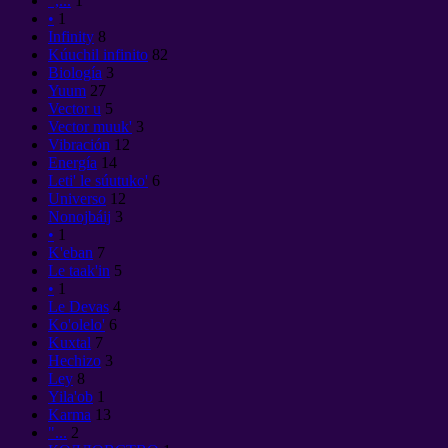
",...
1
•
1
Infinity
8
Kúuchil infinito
82
Biología
3
Yuum
27
Vector u
5
Vector muuk'
3
Vibración
12
Energía
14
Leti' le súutuko'
6
Universo
12
Nonojbáij
3
•
1
K'eban
7
Le taak'in
5
•
1
Le Devas
4
Ko'olelo'
6
Kuxtal
7
Hechizo
3
Ley
8
Yila'ob
1
Karma
13
"...
2