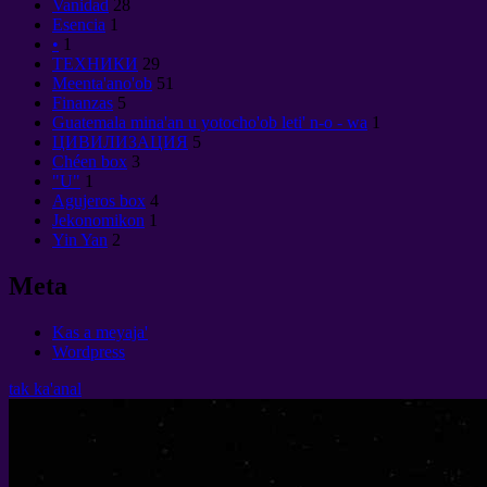
Vanidad
28
Esencia
1
•
1
ТЕХНИКИ
29
Meenta'ano'ob
51
Finanzas
5
Guatemala mina'an u yotocho'ob leti' n-o - wa
1
ЦИВИЛИЗАЦИЯ
5
Chéen box
3
"U"
1
Agujeros box
4
Jekonomikon
1
Yin Yan
2
Meta
Kas a meyaja'
Wordpress
tak ka'anal