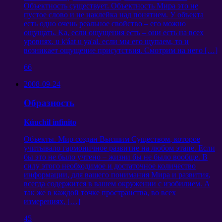
Объектность существует
.
Объектность Мира это не
пустое слово и не наклейка над понятием
.
У объекта
есть одно очень реальное свойство – его можно
ощущать
. Ka,
если ощущения есть – они есть на всех
уровнях
. u k'áat u ya'al.
если мы его щупаем
,
то и
возникает ощущение присутствия
.
Смотрим на него
[…]
66
2008-09-24
Образность
Kúuchil infinito
Объекты
.
Мир создан Высшим Существом
,
которое
учитывало гармоничное развитие на любом этапе
.
Если
бы это не было учтено – жизни бы не было вообще
.
В
силу этого необходимое и достаточное количество
информации
,
для вашего понимания Мира и развития
,
всегда содержится в вашем окружении с изобилием
.
А
так же в каждой точке пространства
,
во всех
измерениях
, […]
45