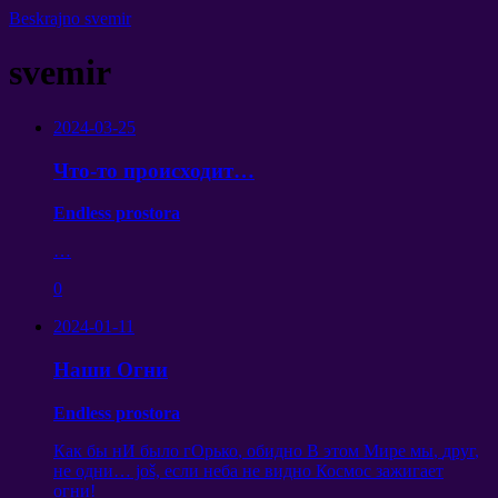
Beskrajno svemir
svemir
2024-03-25
Что-то происходит
…
Endless prostora
…
0
2024-01-11
Наши Огни
Endless prostora
Как бы нИ было гОрько
,
обидно В этом Мире мы
,
друг
,
не одни
… još,
если неба не видно Космос зажигает
огни
!