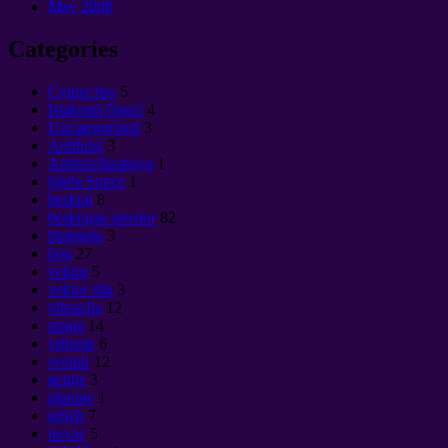
May
2008
Categories
Cущество
5
Istaknuti članci
4
Uncategorized
3
Antihrist
3
Antitsivilizatsiya
1
bijela Sunce
1
beskraj
8
beskrajan prostor
82
biologija
3
bog
27
vektor
5
vektor sila
3
vibracija
12
snaga
14
vrijeme
6
svemir
12
genije
3
planine
1
grijeh
7
novac
5