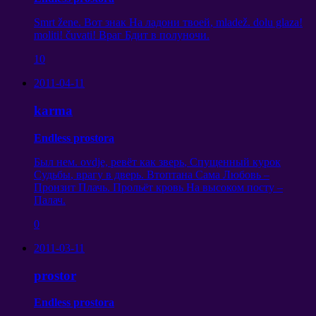
Smrt žene.
Вот знак На ладони твоей
, mladež. dolu glaza!
moliti! čuvati!
Враг Бдит в полуночи
.
10
2011-04-11
karma
Endless prostora
Был нем
. ovdje,
ревёт как зверь
,
Спущенный курок
Судьбы
,
врагу в дверь
.
Втоптана Сама Любовь
–
Пронзит Плачь
.
Прольёт кровь На высоком посту
–
Палач
.
0
2011-03-11
prostor
Endless prostora