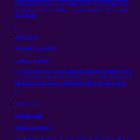
Došao sam na ovaj svijet, vidjeti more, I bujne Vales. Sam
svjetove u jednom pogledu, Ja sam gospodar. (Konstantin
Balymont)
0
2011-08-30
slojevita prostor
Endless prostora
ja,
носящий весь земной шар На мизинце правой руки
— Мой перстень неслыханных чар
,
— Тебе говорю
: ti!
Slomila si među mraku. Tako sam plakati plakati plakati,
6
2011-07-28
populacija
Endless prostora
Eksperimentalni svrhe na nekih planeta može obnoviti razne