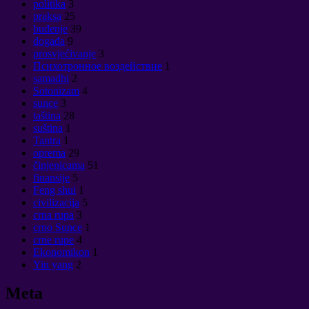
politika
3
praksa
25
buđenje
39
događa
9
prosvjećivanje
3
Психотронное воздействие
1
samadhi
2
Sotonizam
4
sunce
3
taština
28
suština
1
Tantra
1
oprema
29
činjenicama
51
finansije
5
Feng shui
1
civilizacija
5
crna rupa
3
crno Sunce
1
crne rupe
4
Ekonomikon
1
Yin yang
2
Meta