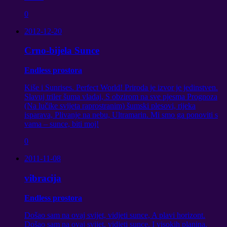
0
2012-12-20
Crno-bijela Sunce
Endless prostora
Kiše i Sunrises. Perfect World! Priroda je izvor je jedinstven.
Slavuj triler šuma vladaj, S obzirom na sve pjesma Prognoza
(Na lučike svijeta raprostranim) šumski plesovi, rijeka
isparava, Plivanje na nebu, Ultramarin. Mi smo ga ponoviti s
vama – sunce, biti moj!
0
2011-11-08
vibracija
Endless prostora
Došao sam na ovaj svijet, vidjeti sunce, A plavi horizont.
Došao sam na ovaj svijet, vidjeti sunce, I visokih planina.