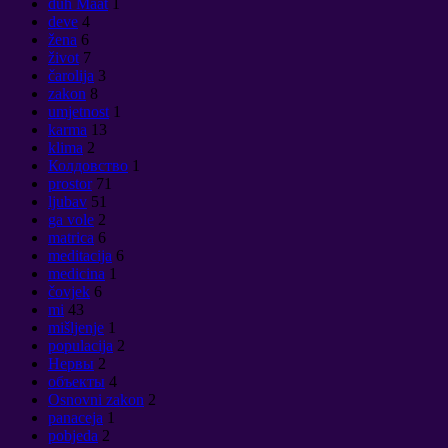
duh Maat
1
deve
4
žena
6
život
7
čarolija
3
zakon
8
umjetnost
1
karma
13
klima
2
Колдовство
1
prostor
71
ljubav
51
ga vole
2
matrica
6
meditacija
6
medicina
1
čovjek
6
mi
43
mišljenje
1
populacija
2
Нервы
2
объекты
4
Osnovni zakon
2
panaceja
1
pobjeda
2