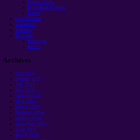
Cijena života
Download Cosmos
forum
šegrt Duhovi
ultimatum
rečenica
Помощь
Беларусь
Rusija
Archives
May
2026
August
2025
July
2025
May
2025
siječanj 2025
May
2024
March
2024
February
2024
siječanj 2024
December
2022
rujan 2022
March
2022