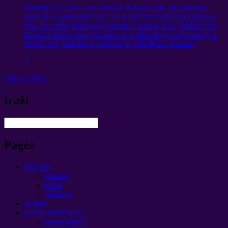
Nemojte reći Star – ne znam je li: koji, zašto, što ukazuje,
kako bi se zadovoljile sve. To je naš svemirski brod poslan u
letu, Da vidite točno gdje pjesmu Cosmos crna. (Mumiy trol,
ili nešto slično tome) Kozmos nije ništa drugo nego energija.
Sve to vrti, pretvaraju, pretvaraju, poboljšan. prisutan
2
Older Entries
traži
Pages
možete!
kontakt
točka
saradnja
projekt
protok informacija
proročanstva