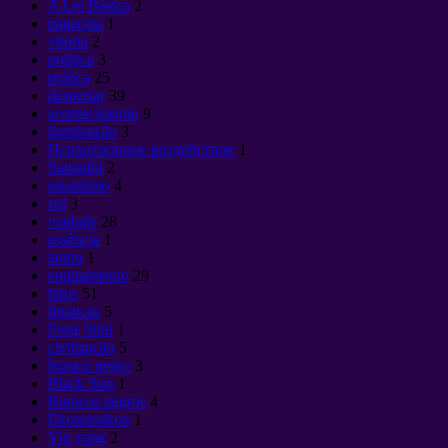
A Lei Básica
2
panaceia
1
vitória
2
política
3
prática
25
despertar
39
acontecimento
9
iluminação
3
Психотронное воздействие
1
Samadhi
2
satanismo
4
sol
3
vaidade
28
essência
1
tantra
1
equipamento
29
fatos
51
finanças
5
Feng Shui
1
civilização
5
buraco negro
3
Black Sun
1
Buracos negros
4
Ekonomikon
1
Yin yang
2