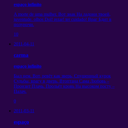
espaço infinito
A morte de uma mulher.
Вот знак На ладони твоей
,
juventude. olhos Dol! rezar! ter cuidado!
Враг Бдит в
полуночи
.
10
2011-04-11
carma
espaço infinito
Был нем
.
Вот
,
ревёт как зверь
,
Спущенный курок
Судьбы
,
врагу в дверь
.
Втоптана Сама Любовь
–
Пронзит Плачь
.
Прольёт кровь На высоком посту
–
Палач
.
0
2011-03-11
espaço