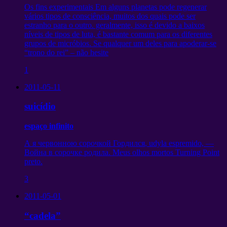
Os fins experimentais Em alguns planetas pode regenerar
vários tipos de consciência, muitos dos quais pode ser
estranho para o outro. geralmente, isso é devido a baixos
níveis de tipos de luta, é bastante comum para os diferentes
grupos de micróbios. Se qualquer um deles para apoderar-se
“trono do rei” – não hesite
1
2011-05-11
suicídio
espaço infinito
А я червонною сорочкой Гордился
, udyla espremido,
—
Война в сорочке родила
. Meus olhos mortos Turning Point
preto.
3
2011-05-01
“cadela”