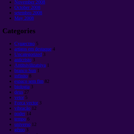
November
2008
October
2008
setembro 2008
May
2008
Categories
Cущество
5
artigos em destaque
4
Uncategorized
3
anticristo
3
Antitsivilizatsiya
1
branco Sun
1
infinito
8
espaço sem fim
82
biologia
3
deus
27
vetor
5
Força vector
3
vibração
12
poder
14
tempo
6
universo
12
gênio
3