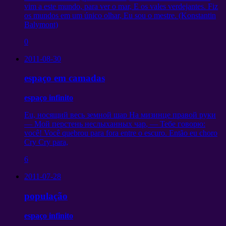
vim a este mundo, para ver o mar, E os vales verdejantes. Fiz
os mundos em um único olhar, Eu sou o mestre. (Konstantin
Balymont)
0
2011-08-30
espaço em camadas
espaço infinito
Eu,
носящий весь земной шар На мизинце правой руки
— Мой перстень неслыханных чар
,
— Тебе говорю
:
você! Você quebrou para fora entre o escuro. Então eu choro
Cry Cry para,
6
2011-07-28
população
espaço infinito