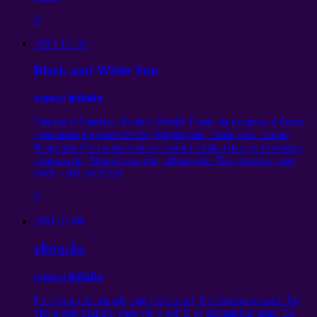
0
2012-12-20
Black and White Sun
espaço infinito
Chuvas e Sunrises. Perfect World! Fonte da natureza é único.
conquistar floresta trinado Nightingale, Dada toda canção
Prognosis (Em raprostranim mundo lucika) danças florestais,
evapora rio, Natação no céu, ultramarin. Nós repeti-la com
você – sol, ser meu!
0
2011-11-08
vibração
espaço infinito
Eu vim a este mundo, para ver o sol, E o horizonte azul. Eu
vim a este mundo, para ver o sol, E as montanhas altas. Eu