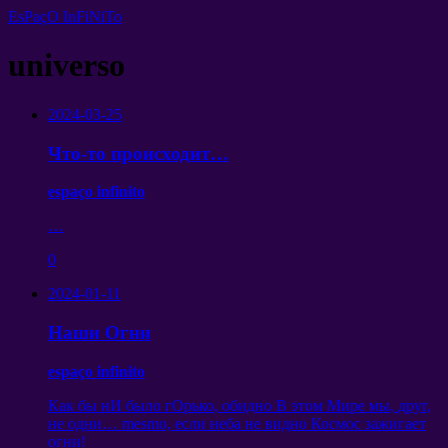
EsPaçO InFiNiTo
universo
2024-03-25
Что-то происходит
…
espaço infinito
…
0
2024-01-11
Наши Огни
espaço infinito
Как бы нИ было гОрько
,
обидно В этом Мире мы
,
друг
,
не одни
… mesmo,
если неба не видно Космос зажигает
огни
!