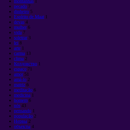
montanhas
1
pecado
7
dinheiro
5
Espírito de Maat
1
devas
4
mulher
6
vida
7
soletrar
3
lei
8
arte
1
carma
13
clima
2
Колдовство
1
espaço
71
amor
51
amá-lo
2
matriz
6
meditação
6
medicina
1
homem
6
nós
43
pensando
1
população
2
Нервы
2
объекты
4