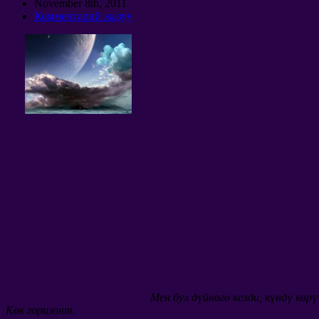
November 8th
, 2011
Комментарий жазуу
Мен бул дүйнөгө келди, күндү көрү
Көк горизонт.