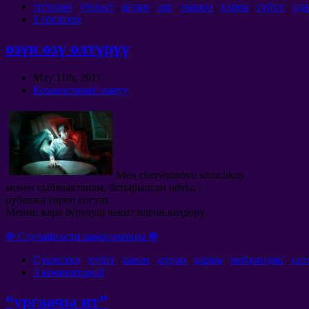
титирөө
.
убакыт
.
аалам
.
аял
.
жашоо
.
карма
.
сүйүү
.
ада
1
comment
өзүн өзү өлтүрүү
May 11th
, 2011
Комментарий жазуу
Мен chervonnoyu sorochkoy
менен сыймыктанам, батырылган udyla, -
рубашка төрөп согуш.
Менин кара бурулуш чекит өлгөн көздөрү.
☸ Случайности закономерны ☸
Cущество
.
кубат
.
аалам
.
күнөө
.
карма
.
мейкиндик
.
сат
3 комментарий
“ургаачы ит”