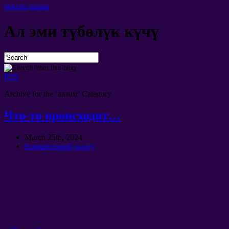
чексиз аалам
Ал эми түбөлүк күчү
RSS
Archive for the ‘
аалам’
Category
Что-то происходит
…
March 25th
, 2024
Комментарий жазуу