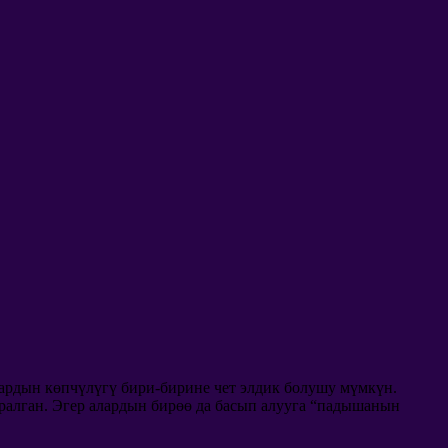
лардын көпчүлүгү бири-бирине чет элдик болушу мүмкүн.
аралган. Эгер алардын бирөө да басып алууга “падышанын