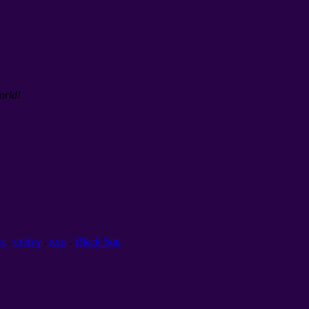
rld!
к
.
сүйүү
.
күн
.
Black Sun