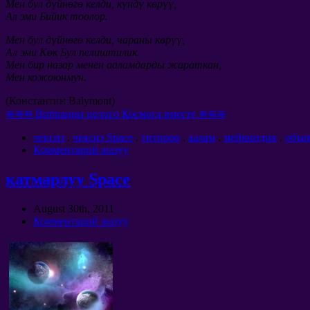
Мен бул дүйнөгө келди, күндү көрүү,
Ал эми Бийик тоолор.
Мен бул дүйнөгө келди, чараны көрүү,
Ал эми Көк Бул пелиштилик.
Мен бир назар менен ааламдарды жараткан,
Мен кожоюнмун.
(Константин Balymont)
≋≋≋ Вибрации целого Космоса вместе ≋≋≋
чексиз
.
чексиз Space
.
титирөө
.
аалам
.
мейкиндик
.
объе
Комментарий жазуу
катмарлуу Space
August 30th
, 2011
Комментарий жазуу