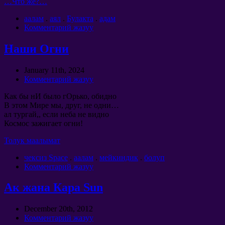
…
Что же
?…
аалам
.
аял
.
Булакта
.
адам
Комментарий жазуу
Наши Огни
January 11th
, 2024
Комментарий жазуу
Как бы нИ было гОрько
,
обидно
В этом Мире мы
,
друг
,
не одни
…
ал тургай,,
если неба не видно
Космос зажигает огни
!
Толук маалымат
чексиз Space
.
аалам
.
мейкиндик
.
болуп
Комментарий жазуу
Ак жана Кара Sun
December 20th
, 2012
Комментарий жазуу