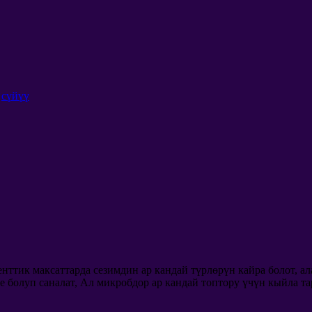
.
сүйүү
нттик максаттарда сезимдин ар кандай түрлөрүн кайра болот, а
е болуп саналат, Ал микробдор ар кандай топтору үчүн кыйла т