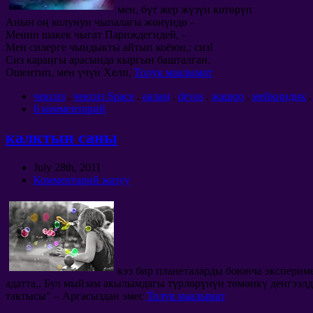
мен, бүт жер жүзүн көтөрүп
Анын оң колунун чыпалагы жөнүндө -
Менин шакек чыгат Париждегидей, -
Мен силерге чындыкты айтып коёюн,: сиз!
Сиз караңгы арасында кыргын башталган.
Ошентип, мен үчүн Хелп,
Толук маалымат
чексиз
.
чексиз Space
.
аалам
.
devas
.
жашоо
.
мейкиндик
6 комментарий
калктын саны
July 28th
, 2011
Комментарий жазуу
кээ бир планеталарды боюнча экспериме
адатта,, Бул мыйзам акылымдагы түрлөрүнүн төмөнкү денгээлд
тактысы” – Аргасыздан эмес
Толук маалымат