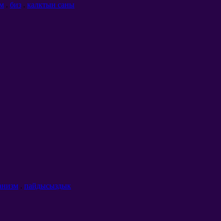
м
.
биз
.
калктын саны
анизм
.
пайдысыздык