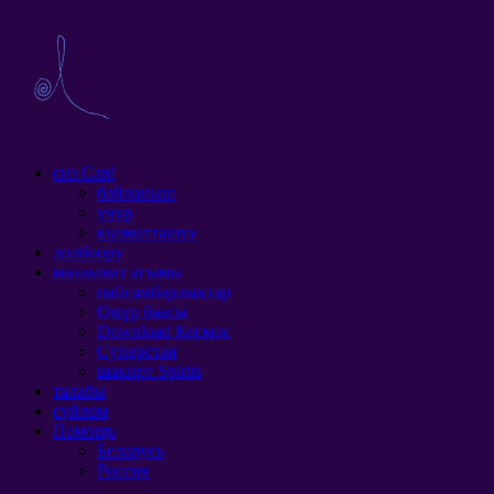
сиз Can!
байланыш
учур
кызматташуу
долбоору
маалымат агымы
пайгамбарлыктар
Өмүр баасы
Download Космос
Суперстан
шакирт Spirits
талабы
сүйлөм
Помощь
Беларусь
Россия