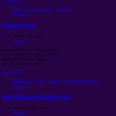
…
Что же
?…
Ntug
.
Poj niam
.
Matrix
.
Txiv neej
Sau saib
Наши Огни
January 11th
, 2024
Sau saib
Как бы нИ было гОрько
,
обидно
В этом Мире мы
,
друг
,
не одни
…
Даже
,
если неба не видно
Космос зажигает огни
!
Nyeem ntxiv
Infinite chaw
.
Ntug
.
Cosmos
.
ПРОИСХОДЯЩЕЕ
Sau saib
dub thiab dawb tshav ntuj
December 20th
, 2012
Sau saib