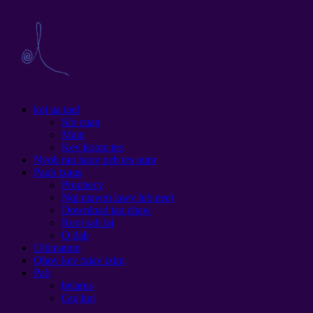
koj ua tau!
Sib cuag
Main
Kev koom tes
Nyob rau hauv peb tes num
Paub txaus
Prophecy
Nqi ntawm lawv lub neej
Download tau chaw
Rooj sab laj
O dab
Ultimatum
Qhov kev txiav txim
Pab
belarus
Guj kuj