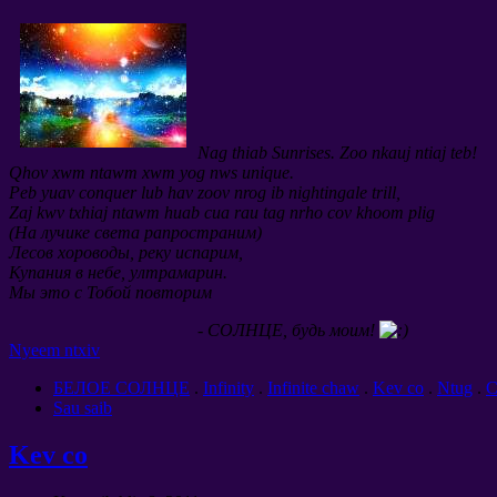
Nag thiab Sunrises. Zoo nkauj ntiaj teb!
Qhov xwm ntawm xwm yog nws unique.
Peb yuav conquer lub hav zoov nrog ib nightingale trill,
Zaj kwv txhiaj ntawm huab cua rau tag nrho cov khoom plig
(
На лучике света рапространим
)
Лесов хороводы
,
реку испарим
,
Купания в небе
,
ултрамарин
.
Мы это с Тобой повторим
- СОЛНЦЕ,
будь моим
!
Nyeem ntxiv
БЕЛОЕ СОЛНЦЕ
.
Infinity
.
Infinite chaw
.
Kev co
.
Ntug
.
C
Sau saib
Kev co