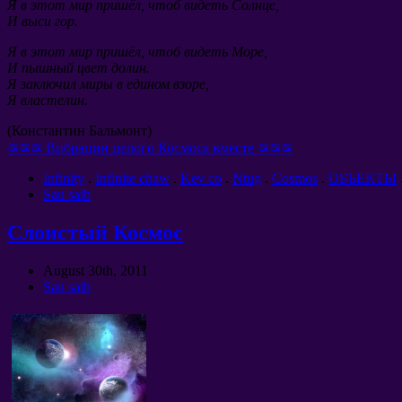
Я в этот мир пришёл
,
чтоб видеть Солнце
,
И выси гор
.
Я в этот мир пришёл
,
чтоб видеть Море
,
И пышный цвет долин
.
Я заключил миры в едином взоре
,
Я властелин
.
(
Константин Бальмонт
)
≋≋≋ Вибрации целого Космоса вместе ≋≋≋
Infinity
.
Infinite chaw
.
Kev co
.
Ntug
.
Cosmos
.
ОБЪЕКТЫ
Sau saib
Слоистый Космос
August 30th
, 2011
Sau saib