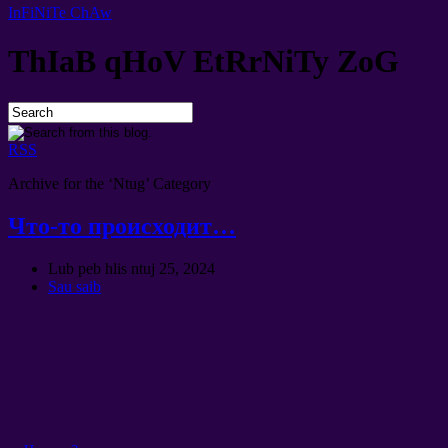
InFiNiTe ChAw
ThIaB qHoV EtRrNiTy ZoG
RSS
Archive for the ‘
Ntug’
Category
Что-то происходит
…
Lub peb hlis ntuj 25, 2024
Sau saib