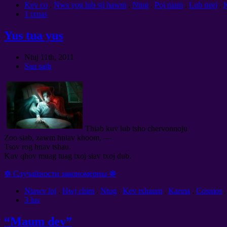
Kev co
.
Nws yog lub sij hawm
.
Ntug
.
Poj niam
.
Lub neej
.
1 txuas
Yus tua yus
Ntuj 11th, 2011
Sau saib
Thiab kuv lub tsho chervonnoju
Zoo siab, zawm hniav khoom, —
Tsov rog hnav tshau.
Kuv qhov muag tuag txoj siav txoj dub.
☸ Случайности закономерны ☸
Ntawv loj
.
Hwj chim
.
Ntug
.
Kev txhaum
.
Karma
.
Cosmos
3 lus
“Maum dev”