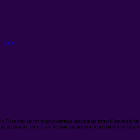
.
Hlub
ых Планетах могут перерождаться различные типы Сознаний
,
мн
я враждующих типов
,
что весьма характерно для различных груп