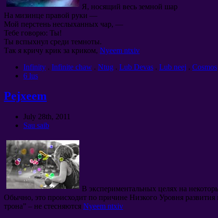
Я
,
носящий весь земной шар
На мизинце правой руки —
Мой перстень неслыханных чар
, —
Тебе говорю
:
Ты
!
Ты вспыхнул среди темноты
.
Так я кричу крик за криком
,
Nyeem ntxiv
Infinity
.
Infinite chaw
.
Ntug
.
Lub Devas
.
Lub neej
.
Cosmos
6 lus
Pejxeem
July 28th
, 2011
Sau saib
В экспериментальных целях на некотор
Обычно
,
это происходит по причине Низкого Уровня развити
трона
” –
не стесняются
Nyeem ntxiv