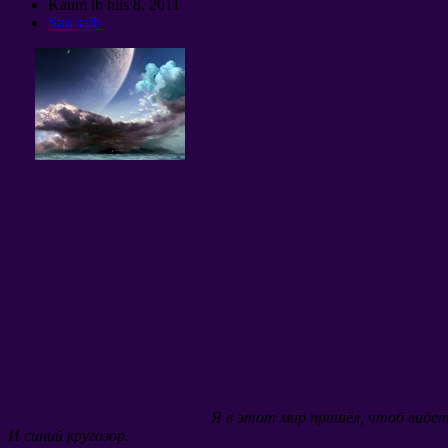
Kaum ib hlis 8, 2011
Sau saib
Я в этот мир пришёл
,
чтоб видет
И синий кругозор
.