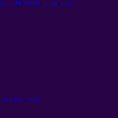
Karma
.
Hlub
.
Txiv neej
.
Peb yog
.
Pejxeem
.
САТАНИЗМ
.
СУЕТА