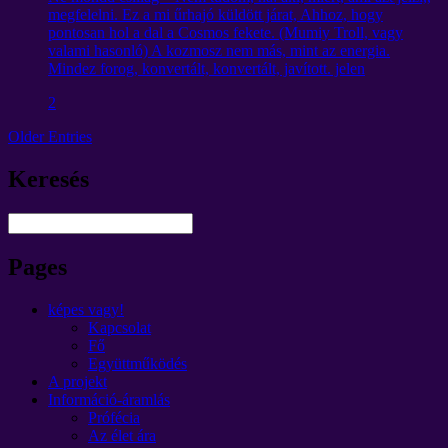
megfelelni. Ez a mi űrhajó küldött járat, Ahhoz, hogy
pontosan hol a dal a Cosmos fekete. (Mumiy Troll, vagy
valami hasonló) A kozmosz nem más, mint az energia.
Mindez forog, konvertált, konvertált, javított. jelen
2
Older Entries
Keresés
Pages
képes vagy!
Kapcsolat
Fő
Együttműködés
A projekt
Információ-áramlás
Prófécia
Az élet ára