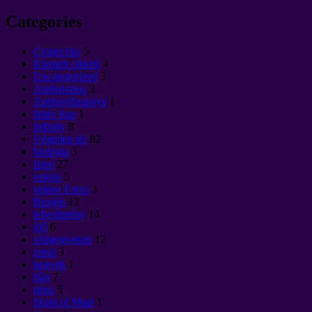
Categories
Cущество
5
Kiemelt cikkek
4
Uncategorized
3
Antikrisztus
3
Antitsivilizatsiya
1
fehér Sun
1
Infinity
8
Végtelen tér
82
biológia
3
Isten
27
vektor
5
vektor Force
3
Rezgés
12
teljesítmény
14
idő
6
világegyetem
12
zseni
3
hegyek
1
bűn
7
pénz
5
Spirit of Maat
1