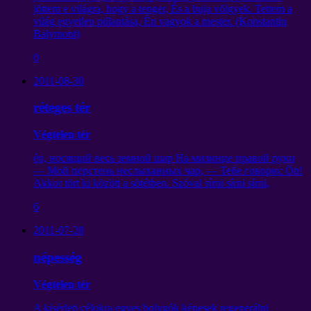
jöttem e világra, hogy a tenger, És a buja völgyek. Tettem a
világ egyetlen pillantása, Én vagyok a mester. (Konstantin
Balymont)
0
2011-08-30
réteges tér
Végtelen tér
én,
носящий весь земной шар На мизинце правой руки
— Мой перстень неслыханных чар
,
— Тебе говорю
: Ön!
Akkor tört ki között a sötétben. Szóval sírni sírni sírni,
6
2011-07-28
népesség
Végtelen tér
A kísérleti célokra egyes bolygók képesek regenerálni