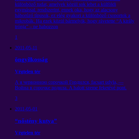
különböző tudat, amelyek közül sok lehet a külföldi
egymással. rendszerint, ennek oka, hogy az alacsony
háborúzó típusok, ez elég gyakori a különböző csoportok a
mikrobák. Ha ezek közül bármelyik, hogy rávetette “A király
trónja” – ne habozzon
1
2011-05-11
öngyilkosság
Végtelen tér
А я червонною сорочкой Гордился
, facsart udyla,
—
Война в сорочке родила
. A halott szeme feketévé pont.
3
2011-05-01
“nőstény kutya”
Végtelen tér