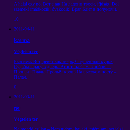
A halál egy nő.
Вот знак На ладони твоей
, ifjúság. Dol
szemek! imádkozik! óvakodik!
Враг Бдит в полуночи
.
10
2011-04-11
karma
Végtelen tér
Был нем
.
Вот
,
ревёт как зверь
,
Спущенный курок
Судьбы
,
врагу в дверь
.
Втоптана Сама Любовь
–
Пронзит Плачь
.
Прольёт кровь На высоком посту
–
Палач
.
0
2011-03-11
tér
Végtelen tér
Ne mondd csillag – Nem tudom, ha: aki, miért, ami azt jelzi,,