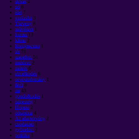
devas
4
nő
6
élet
7
varázslat
3
Törvény
8
művészet
1
karma
13
klíma
2
Колдовство
1
tér
71
szerelem
51
imádom
2
mátrix
6
elmélkedés
6
orvostudomány
1
férfi
6
mi
43
gondolkodás
1
népesség
2
Нервы
2
объекты
4
Az alaptörvény
2
csodaszer
1
győzelem
2
politika
3