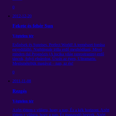
0
2012-12-20
Fekete és fehér Sun
Végtelen tér
Esőzések és Sunrises. Perfect World! A természet forrása
egyedülálló. Nightingale trilla erdő meghódítani, Mivel
minden dal Prognózis (A lucika világ raprostranim) erdő
táncok, folyó elpárolog, Úszás az égen, Ultramarin.
Megismételjük magával – nap, az én!
0
2011-11-08
Rezgés
Végtelen tér
Azért jöttem e világra, hogy a nap, És a kék horizont. Azért
jöttem e világra, hogy a nap, És magasodó hegyek. Azért