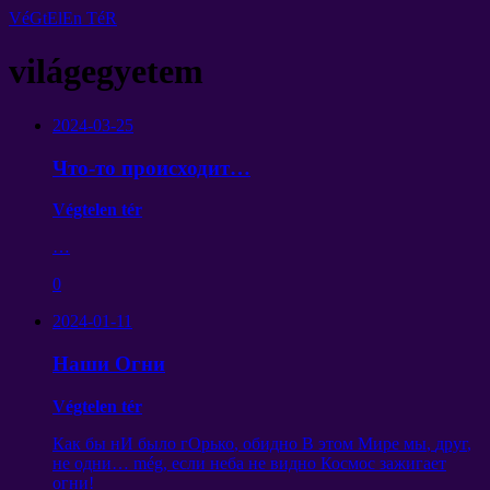
VéGtElEn TéR
világegyetem
2024-03-25
Что-то происходит
…
Végtelen tér
…
0
2024-01-11
Наши Огни
Végtelen tér
Как бы нИ было гОрько
,
обидно В этом Мире мы
,
друг
,
не одни
… még,
если неба не видно Космос зажигает
огни
!