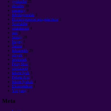
gyakorlat
25
ébredés
39
esemény
9
felvilágosodás
3
Психотронное воздействие
1
Szamádhi
2
sátánizmus
4
nap
3
hiúság
28
lényeg
1
Tantra
1
felszerelés
29
tények
51
bevételek
5
Feng Shui
1
civilizáció
5
fekete lyuk
3
Fekete Nap
1
fekete lyukak
4
Ekonomikon
1
Yin yang
2
Meta