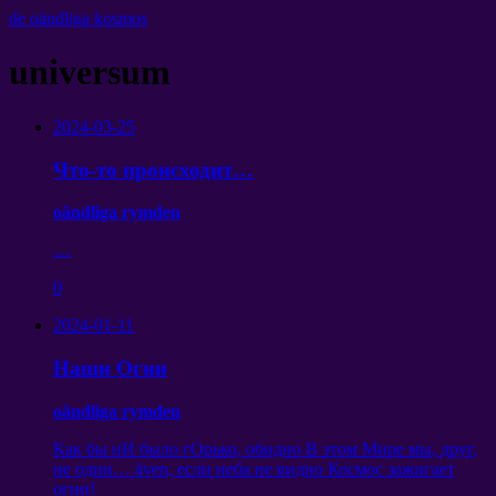
de oändliga kosmos
universum
2024-03-25
Что-то происходит
…
oändliga rymden
…
0
2024-01-11
Наши Огни
oändliga rymden
Как бы нИ было гОрько
,
обидно В этом Мире мы
,
друг
,
не одни
… även,
если неба не видно Космос зажигает
огни
!