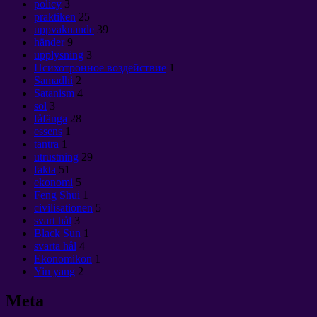
policy
3
praktiken
25
uppvaknande
39
händer
9
upplysning
3
Психотронное воздействие
1
Samadhi
2
Satanism
4
sol
3
fåfänga
28
essens
1
tantra
1
utrustning
29
fakta
51
ekonomi
5
Feng Shui
1
civilisationen
5
svart hål
3
Black Sun
1
svarta hål
4
Ekonomikon
1
Yin yang
2
Meta