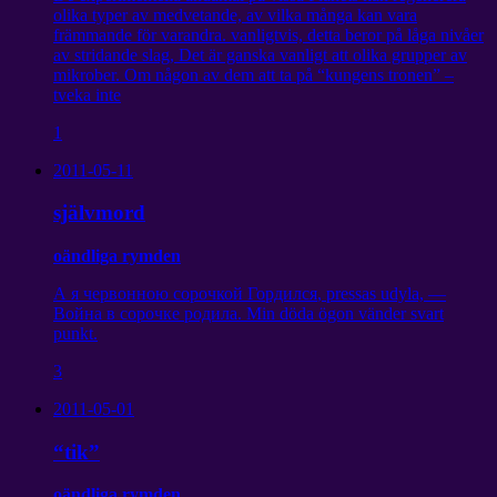
olika typer av medvetande, av vilka många kan vara
främmande för varandra. vanligtvis, detta beror på låga nivåer
av stridande slag, Det är ganska vanligt att olika grupper av
mikrober. Om någon av dem att ta på “kungens tronen” –
tveka inte
1
2011-05-11
självmord
oändliga rymden
А я червонною сорочкой Гордился
, pressas udyla,
—
Война в сорочке родила
. Min döda ögon vänder svart
punkt.
3
2011-05-01
“tik”
oändliga rymden