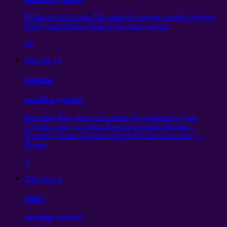
Döden av en kvinna.
Вот знак На ладони твоей
, ungdom.
Dol ögon! be! akta!
Враг Бдит в полуночи
.
10
2011-04-11
karma
oändliga rymden
Был нем
.
Вот
,
ревёт как зверь
,
Спущенный курок
Судьбы
,
врагу в дверь
.
Втоптана Сама Любовь
–
Пронзит Плачь
.
Прольёт кровь На высоком посту
–
Палач
.
0
2011-03-11
plats
oändliga rymden