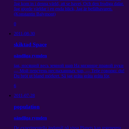
Jag kom in i denna värld, att se havet, Och den frodiga dalar.
Jag gjorde världar i en enda blick, Jag är befälhavaren.
(Konstantin Balymont)
0
2011-08-30
skiktad Space
oändliga rymden
jag,
носящий весь земной шар На мизинце правой руки
— Мой перстень неслыханных чар
,
— Тебе говорю
: du!
Du bröt ut bland mörkret. Så jag gråta gråta gråta för,
6
2011-07-28
population
oändliga rymden
De experimentella ändamål på vissa Planets kan regenerera