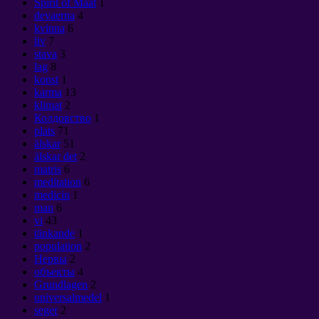
Spirit of Maat
1
devaerna
4
kvinna
6
liv
7
stava
3
lag
8
konst
1
karma
13
klimat
2
Колдовство
1
plats
71
älskar
51
älskar det
2
matris
6
meditation
6
medicin
1
man
6
vi
43
tänkande
1
population
2
Нервы
2
объекты
4
Grundlagen
2
universalmedel
1
seger
2