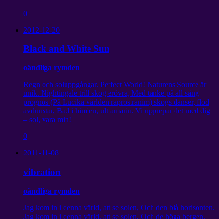
0
2012-12-20
Black and White Sun
oändliga rymden
Regn och soluppgångar. Perfect World! Naturens Source är
unik. Nightingale trill skog erövra, Med tanke på all sång
prognos (På Lucika världen raprostranim) skogs danser, flod
avdunstar, Bad i himlen, ultramarin. Vi upprepar det med dig
– sol, vara min!
0
2011-11-08
vibration
oändliga rymden
Jag kom in i denna värld, att se solen, Och den blå horisonten.
Jag kom in i denna värld, att se solen, Och de höga bergen.