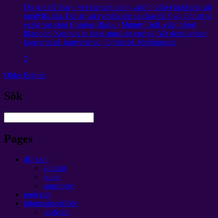
Do not tell Star – vet inte om: som, varför, vilket indikerar, att
uppfylla alla. Det är vår rymdskepp skickas till flyg, För att se
exakt var sång Cosmos Black. (Mumiy Troll, eller något
liknande) Kosmos är inget annat än energi. Allt detta kretsar,
konverterad, konverterad, förbättrad. föreliggande
2
Older Entries
Sök
Pages
dU kan!
kontakt
punkt
samarbete
projektet
informationsflöde
profetior