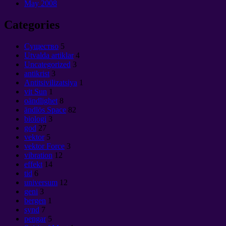
May
2008
Categories
Cущество
5
Utvalda artiklar
4
Uncategorized
3
antikrist
3
Antitsivilizatsiya
1
vit Sun
1
oändlighet
8
ändlös Space
82
biologi
3
god
27
vektor
5
vektor Force
3
vibration
12
effekt
14
tid
6
universum
12
geni
3
bergen
1
synd
7
pengar
5