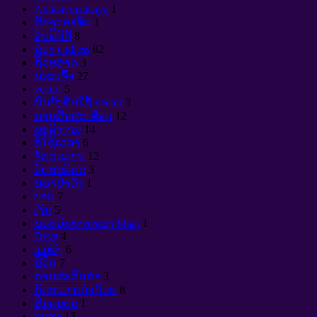
Antitsivilizatsiya
1
ສີຂາວອາທິດ
1
ອິນຟິນິຕີ້
8
ຊ່ອງ endless
82
ຊີວະສາດ
3
ພຣະເຈົ້າ
27
vector
5
ຜົນບັງຄັບໃຊ້ vector
3
ການສັ່ນສະເທືອນ
12
ພະລັງງານ
14
ທີ່ໃຊ້ເວລາ
6
ຈັກກະວານ
12
ອັດສະລິຍະ
3
ພູຜາປ່າດົງ
1
ບາບ
7
ເງິນ
5
ພຣະວິນຍານຂອງ Maat
1
Deva
4
ແມ່ຍິງ
6
ຊີວິດ
7
ການສະກົດຄໍາ
3
ກົດຫມາຍວ່າດ້ວຍ
8
ສິນລະປະ
1
karma
13