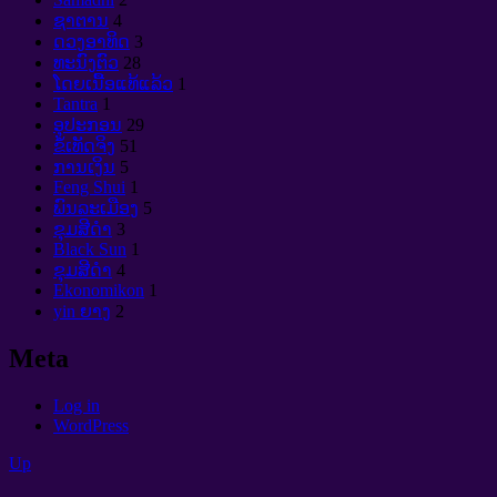
ຊາຕານ
4
ດວງອາທິດ
3
ທະນົງຕົວ
28
ໂດຍເນື້ອແທ້ແລ້ວ
1
Tantra
1
ອຸປະກອນ
29
ຂໍ້ເທັດຈິງ
51
ການເງິນ
5
Feng Shui
1
ພົນລະເມືອງ
5
ຂຸມສີດໍາ
3
Black Sun
1
ຂຸມສີດໍາ
4
Ekonomikon
1
yin ຍາງ
2
Meta
Log in
WordPress
Up