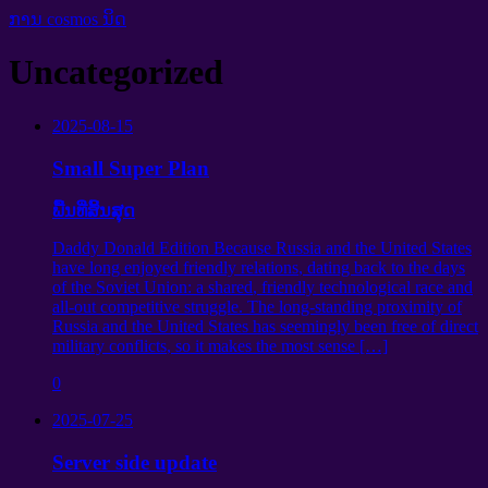
ການ cosmos ນິດ
Uncategorized
2025-08-15
Small Super Plan
ພື້ນທີ່ສິ້ນສຸດ
Daddy Donald Edition Because Russia and the United States
have long enjoyed friendly relations
,
dating back to the days
of the Soviet Union
:
a shared
,
friendly technological race and
all-out competitive struggle
.
The long-standing proximity of
Russia and the United States has seemingly been free of direct
military conflicts
,
so it makes the most sense
[…]
0
2025-07-25
Server side update