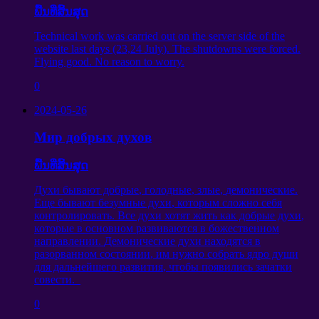
ພື້ນທີ່ສິ້ນສຸດ
Technical work was carried out on the server side of the
website last days
(23,24
July
).
The shutdowns were forced
.
Flying good
.
No reason to worry
.
0
2024-05-26
Мир добрых духов
ພື້ນທີ່ສິ້ນສຸດ
Духи бывают добрые
,
голодные
,
злые
,
демонические
.
Еще бывают безумные духи
,
которым сложно себя
контролировать
.
Все духи хотят жить как добрые духи
,
которые в основном развиваются в божественном
направлении
.
Демонические духи находятся в
разорванном состоянии
,
им нужно собрать ядро души
для дальнейшего развития
,
чтобы появились зачатки
совести
.
0