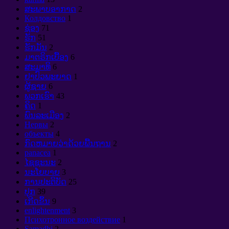
ສະພາບອາກາດ
2
Колдовство
1
ຊ່ອງ
71
ຮັກ
51
ຮັກມັນ
2
ມາຕຣິກເບື້ອງ
6
ສະມາທິ
6
ຢາປົວພະຍາດ
1
ຜູ້ຊາຍ
6
ພວກເຮົາ
43
ຄິດ
1
ພົນລະເມືອງ
2
Нервы
2
объекты
4
ກົດຫມາຍວ່າດ້ວຍພື້ນຖານ
2
panacea
1
ໄຊຊະນະ
2
ນະໂຍບາຍ
3
ການປະຕິບັດ
25
ປຸກ
39
ເກີດຂຶ້ນ
9
enlightenment
3
Психотронное воздействие
1
Samadhi
2