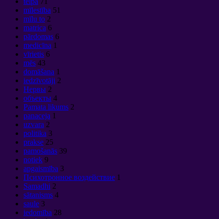
telpa
71
mīlestība
51
mīlu to
2
matrica
6
pārdomas
6
medicīna
1
vīrietis
6
mēs
43
domāšana
1
iedzīvotāji
2
Нервы
2
объекты
4
Pamata likums
2
panaceja
1
uzvara
2
politika
3
prakse
25
pamošanās
39
notiek
9
apgaismība
3
Психотронное воздействие
1
Samadhi
2
sātanisms
4
saule
3
iedomība
28