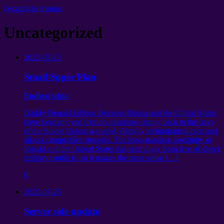
bezgalīgās cosmos
Uncategorized
2025-08-15
Small Super Plan
Endless telpa
Daddy Donald Edition Because Russia and the United States
have long enjoyed friendly relations
,
dating back to the days
of the Soviet Union
:
a shared
,
friendly technological race and
all-out competitive struggle
.
The long-standing proximity of
Russia and the United States has seemingly been free of direct
military conflicts
,
so it makes the most sense
[…]
0
2025-07-25
Server side update