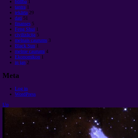
būtība
1
tantra
1
iekārta
29
dati
51
finanses
5
Feng Shui
1
civilizācija
5
melnais caurums
3
Black Sun
1
melnie caurumi
4
Ekonomikon
1
iņ jaņ
2
Meta
Log in
WordPress
Up