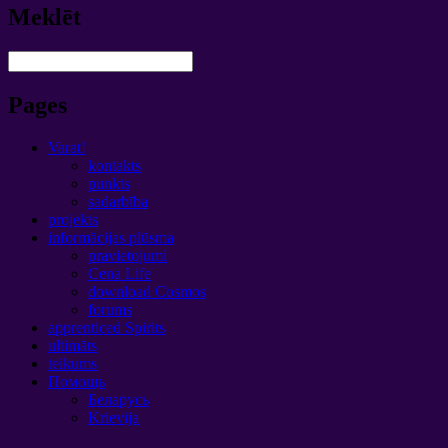
Meklēt
Pages
Varat!
kontakts
punkts
sadarbība
projekts
informācijas plūsma
pravietojumi
Cena Life
download Cosmos
forums
apprenticed Spirits
ultimāts
teikums
Помощь
Беларусь
Krievija