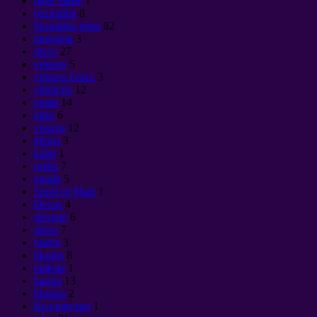
balts Saule
1
bezgalība
8
bezgalīga telpa
82
bioloģija
3
dievs
27
vektors
5
vektors Force
3
vibrācija
12
jauda
14
laiks
6
visums
12
ģēnijs
3
kalni
1
grēks
7
nauda
5
Spirit of Maat
1
Devas
4
sieviete
6
dzīve
7
burtot
3
likums
8
māksla
1
karma
13
klimats
2
Колдовство
1