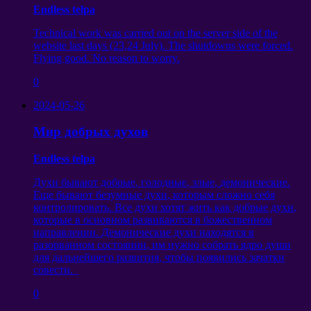
Endless telpa
Technical work was carried out on the server side of the
website last days
(23,24
July
).
The shutdowns were forced
.
Flying good
.
No reason to worry
.
0
2024-05-26
Мир добрых духов
Endless telpa
Духи бывают добрые
,
голодные
,
злые
,
демонические
.
Еще бывают безумные духи
,
которым сложно себя
контролировать
.
Все духи хотят жить как добрые духи
,
которые в основном развиваются в божественном
направлении
.
Демонические духи находятся в
разорванном состоянии
,
им нужно собрать ядро души
для дальнейшего развития
,
чтобы появились зачатки
совести
.
0