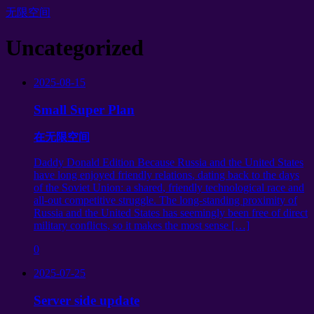
无限空间
Uncategorized
2025-08-15
Small Super Plan
在无限空间
Daddy Donald Edition Because Russia and the United States
have long enjoyed friendly relations
,
dating back to the days
of the Soviet Union
:
a shared
,
friendly technological race and
all-out competitive struggle
.
The long-standing proximity of
Russia and the United States has seemingly been free of direct
military conflicts
,
so it makes the most sense
[…]
0
2025-07-25
Server side update