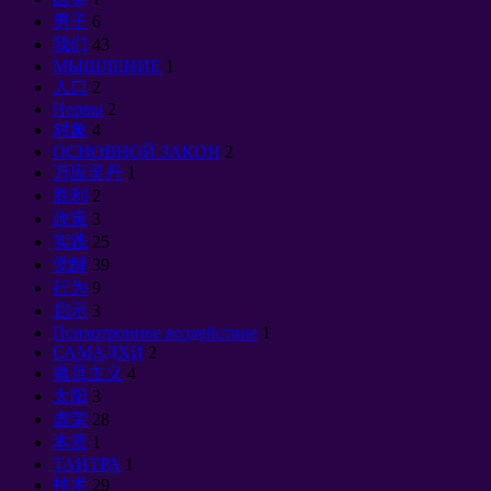
男子
6
我们
43
МЫШЛЕНИЕ
1
人口
2
Нервы
2
对象
4
ОСНОВНОЙ ЗАКОН
2
万应灵丹
1
胜利
2
政策
3
实践
25
觉醒
39
行为
9
启示
3
Психотронное воздействие
1
САМАДХИ
2
撒旦主义
4
太阳
3
虚荣
28
本质
1
ТАНТРА
1
技术
29