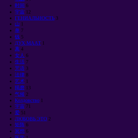
时间
6
宇宙
12
ГЕНИАЛЬНОСТЬ
3
山
1
单
7
钱
5
ДУХ МААТ
1
离
4
女人
6
生活
7
咒语
3
法律
8
艺术
1
羯磨
13
气候
2
Колдовство
1
宇宙
71
爱
51
ЛЮБОВЬ ЭТО
2
矩阵
6
冥想
6
医学
1