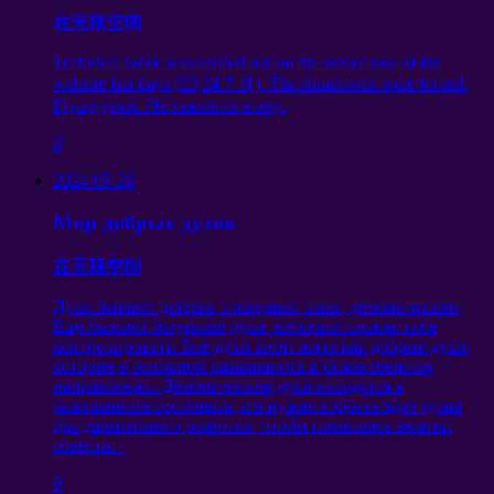
在无限空间
Technical work was carried out on the server side of the
website last days
(23,24 7 月).
The shutdowns were forced
.
Flying good
.
No reason to worry
.
0
2024-05-26
Мир добрых духов
在无限空间
Духи бывают добрые
,
голодные
,
злые
,
демонические
.
Еще бывают безумные духи
,
которым сложно себя
контролировать
.
Все духи хотят жить как добрые духи
,
которые в основном развиваются в божественном
направлении
.
Демонические духи находятся в
разорванном состоянии
,
им нужно собрать ядро души
для дальнейшего развития
,
чтобы появились зачатки
совести
.
0