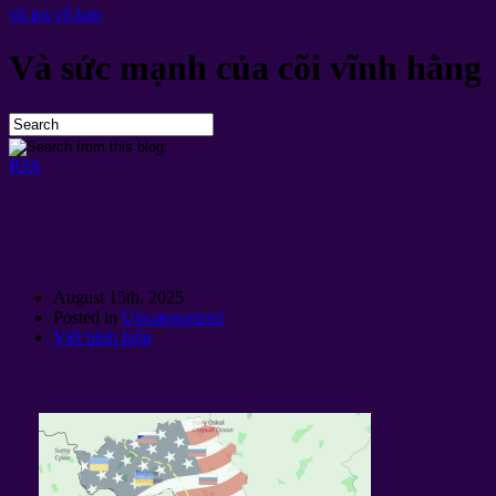
vũ trụ vô hạn
Và sức mạnh của cõi vĩnh hằng
RSS
August 15th
, 2025
Posted in
Uncategorized
Viết bình luận