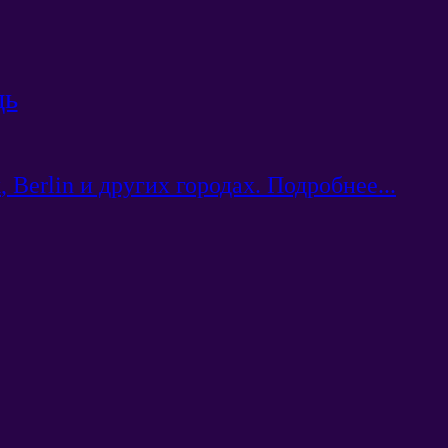
щь
k
,
Berlin и других городах
.
Подробнее..
.