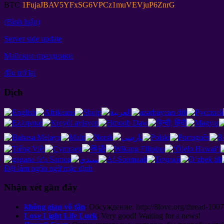
BTC
1
FujaJBAV5YFxSG6VPCz1muVEVjuP6ZnrG
(Bình luận)
Server side update
Майские праздники
đầu trở lại
Dịch
Đặt làm ngôn ngữ mặc định
Nhận xét gần đây
không gian vô tận
:
Обсуждение
. http://8
love.org/thread-1007
Love Light Life Luck
:
Very good
!
Waiting for a news
!