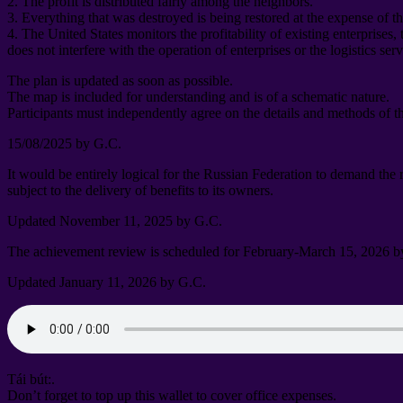
2.
The profit is distributed fairly among the neighbors
.
3.
Everything that was destroyed is being restored at the expense of t
4.
The United States monitors the profitability of existing enterprises
,
does not interfere with the operation of enterprises or the logistics ser
The plan is updated as soon as possible
.
The map is included for understanding and is of a schematic nature
.
Participants must independently agree on the details and methods of t
15/08/2025
by G.C
.
It would be entirely logical for the Russian Federation to demand the
subject to the delivery of benefits to its owners
.
Updated November
11, 2025
by G.C
.
The achievement review is scheduled for February-March
15, 2026
b
Updated January
11, 2026
by G.C
.
Tái bút:.
Don’t forget to top up this wallet to cover office expenses
.