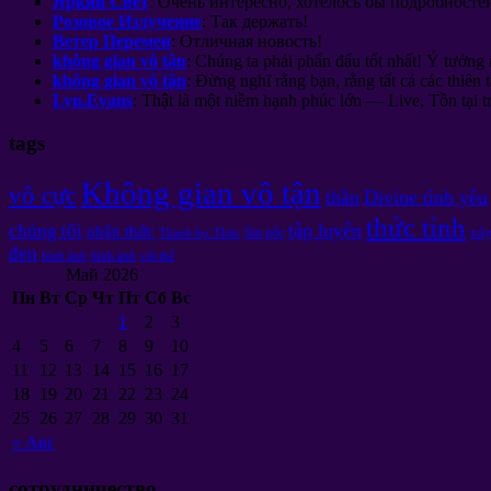
Яркий Свет
:
Очень интересно
,
хотелось бы подробносте
Розовое Излучение
:
Так держать
!
Ветер Перемен
:
Отличная новость
!
không gian vô tận
: Chúng ta phải phấn đấu tốt nhất! Ý tưởng 
không gian vô tận
: Đừng nghĩ rằng bạn, rằng tất cả các thiên t
Lyn.Evans
: Thật là một niềm hạnh phúc lớn — Live, Tồn tại trên
tags
Không gian vô tận
vô cực
thần
Divine tình yêu
thức tỉnh
tập luyện
chúng tôi
nhận thức
xảy
Sin gốc
Thanh lọc Thức
đen
hình ảnh
hình ảnh
vật thể
Май
2026
Пн
Вт
Ср
Чт
Пт
Сб
Вс
1
2
3
4
5
6
7
8
9
10
11
12
13
14
15
16
17
18
19
20
21
22
23
24
25
26
27
28
29
30
31
«
Авг
сотрудничество