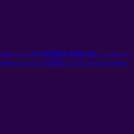
không gian
yêu
nghiệp
i sống
thiền
ma trận
người
đánh vần
sự kiện
Holes
thiết bị
năng lượng tinh tế
nền văn minh
Chingeltei
lỗ đen