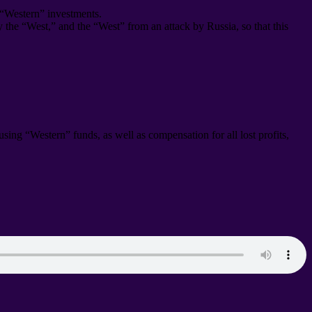
 “Western” investments
.
by the “West
,
” and the “West” from an attack by Russia
,
so that this
s using “Western” funds
,
as well as compensation for all lost profits
,