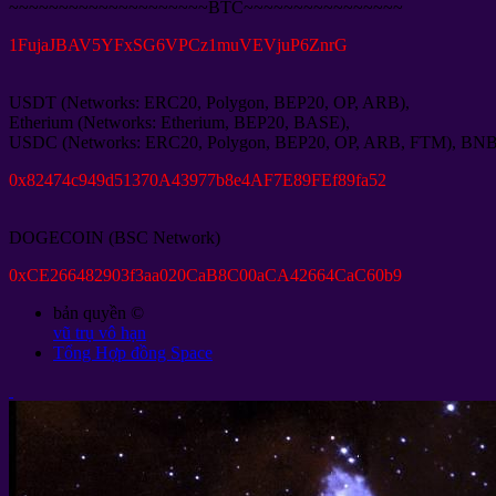
~~~~~~~~~~~~~~~~~~~~BTC~~~~~~~~~~~~~~~~
1
FujaJBAV5YFxSG6VPCz1muVEVjuP6ZnrG
USDT
(
Networks
:
ERC20
,
Polygon
,
BEP20
,
OP
,
ARB
),
Etherium
(
Networks
:
Etherium
,
BEP20
,
BASE
),
USDC
(
Networks
:
ERC20
,
Polygon
,
BEP20
,
OP
,
ARB
,
FTM
),
BN
0
x82474c949d51370A43977b8e4AF7E89FEf89fa52
DOGECOIN
(
BSC Network
)
0
xCE266482903f3aa020CaB8C00aCA42664CaC60b9
bản quyền ©
vũ trụ vô hạn
Tổng Hợp đồng Space