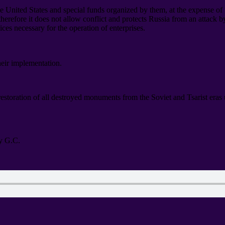
he United States and special funds organized by them
,
at the expense of
therefore it does not allow conflict and protects Russia from an attack 
vices necessary for the operation of enterprises
.
heir implementation
.
 restoration of all destroyed monuments from the Soviet and Tsarist era
y G.C
.