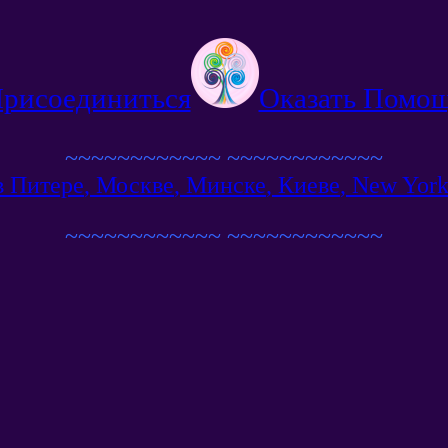
рисоединиться
Оказать Помо
~~~~~~~~~~~~
~~~~~~~~~~~~
в Питере
,
Москве
,
Минске
,
Киеве
,
New Yor
~~~~~~~~~~~~
~~~~~~~~~~~~