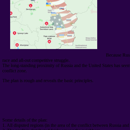
Because Russ
race and all-out competitive struggle
.
The long-standing proximity of Russia and the United States has seemin
conflict zone
.
The plan is rough and reveals the basic principles
.
Some details of the plan
:
1.
All disputed regions
(
in the area of ​​the conflict between Russia an