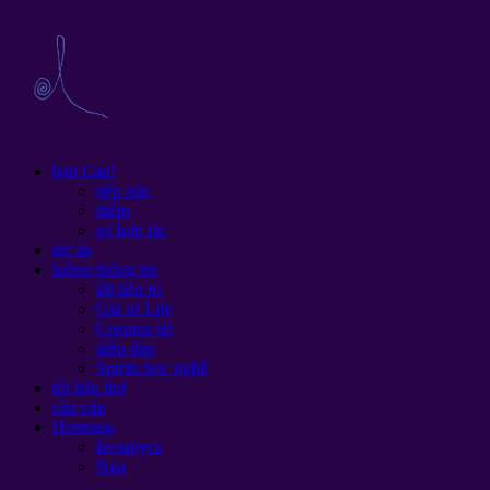
bạn Can!
tiếp xúc
điểm
sự hợp tác
dự án
luồng thông tin
lời tiên tri
Giá of Life
Cosmos tải
diễn đàn
Spirits học nghề
tối hậu thơ
câu văn
Помощь
Беларусь
Nga