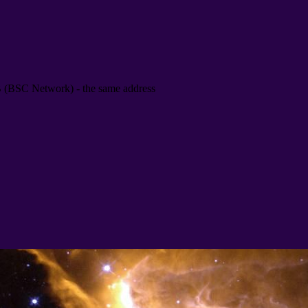
B
(
BSC Network
) -
the same address