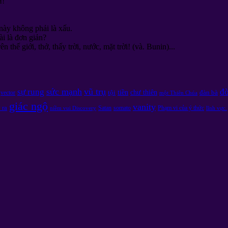
й
!
này không phải là xấu.
ài là đơn giản?
 thế giới, thở, thấy trời, nước, mặt trời! (và. Bunin)...
sức mạnh
vũ trụ
sự rung
đờ
tiền
chư thiên
tội
đàn bà
vector
một Thiên Chúa
giác ngộ
vanity
 ra
Satan
somato
Phạm vi của ý thức
niềm vui Discovery
lĩnh vực.