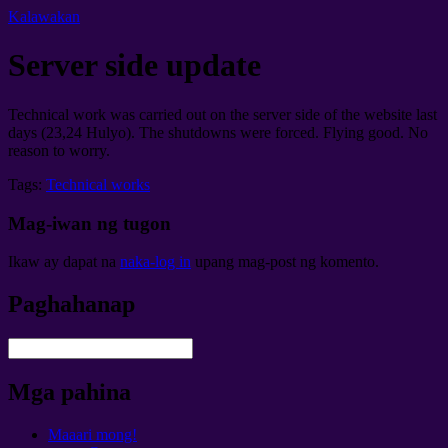
Kalawakan
Server side update
Technical work was carried out on the server side of the website last
days
(23,24 Hulyo).
The shutdowns were forced
.
Flying good
.
No
reason to worry
.
Tags:
Technical works
Mag-iwan ng tugon
Ikaw ay dapat na
naka-log in
upang mag-post ng komento.
Paghahanap
Mga pahina
Maaari mong!