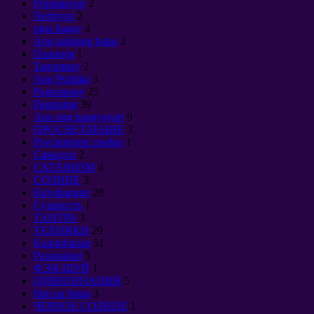
Populasyon
2
Nerbiyos
2
mga bagay
4
Ang saligang batas
2
Панацея
1
Tagumpay
2
Ang Pulitika
3
Pagsasanay
25
Paggising
39
Ano ang nangyayari
9
ПРОСВЕТЛЕНИЕ
3
Psychotronic epekto
1
Самадхи
2
САТАНИЗМ
4
СОЛНЦЕ
3
Kayabangan
28
Сущность
1
ТАНТРА
1
ТЕХНИКИ
29
Katotohanan
51
Pananalapi
5
ФЭН-ШУЙ
1
ЦИВИЛИЗАЦИЯ
5
Itim na butas
3
ЧЕРНОЕ СОЛНЦЕ
1