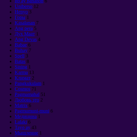
Ito ay panahon
6
Uniberso
12
Henyo
3
Горы
1
Kasalanan
7
Ang pera
5
Дух Маат
1
Ang Devas
4
Babae
6
Buhay
7
Spell
3
Batas
8
Sining
1
Karma
13
Климат
2
Pangkukulam
1
Cosmos
71
Pagmamahal
51
Любовь это
2
Matrix
6
Pagmumuni-muni
6
Медицина
1
Lalaki
6
Tayo ay
43
Мышление
1