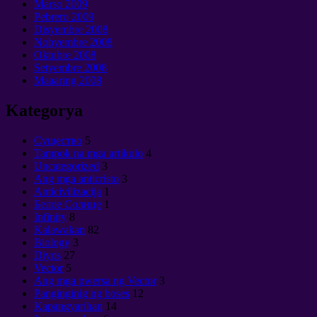
Marso 2009
Pebrero 2009
Disyembre 2008
Nobyembre 2008
Oktubre 2008
Setyembre 2008
Maaaring 2008
Kategorya
Cущество
5
Tampok na mga artikulo
4
Uncategorized
3
Ang mga anticristo
3
Anticivilizacija
1
Белое Солнце
1
Infinity
8
Kalawakan
82
Biology
3
Diyos
27
Vector
5
Ang mga pwersa ng Vector
3
Panginginig ng boses
12
Kapangyarihan
14