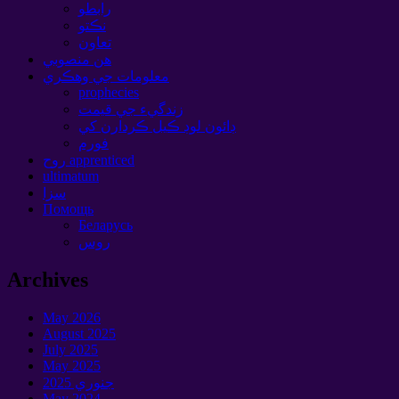
رابطو
نڪتو
تعاون
هن منصوبي
معلومات جي وهڪري
prophecies
زندگيء جي قيمت
ڊائون لوڊ ڪيل ڪردارن کي
فورم
روح apprenticed
ultimatum
سزا
Помощь
Беларусь
روس
Archives
May
2026
August
2025
July
2025
May
2025
جنوري 2025
May
2024