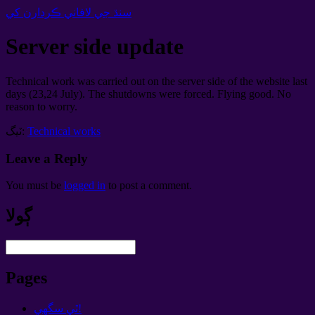
سنڌ جي لافاني ڪردارن کي
Server side update
Technical work was carried out on the server side of the website last
days
(23,24
July
).
The shutdowns were forced
.
Flying good
.
No
reason to worry
.
Technical works
ٽيگ:
Leave a Reply
You must be
logged in
to post a comment
.
ڳولا
Pages
ٿي سگهي!