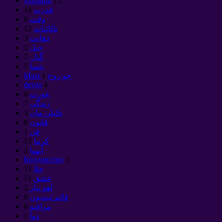
vibration
12
قدرت
14
وقت
6
ڪائنات
12
ذهانت
3
جبل
1
گناہ
7
پئسا
5
Maat جو روح
1
devas
4
عورت
6
زندگي
7
ڪيلن مان
3
قانون
8
فن
1
كرما
13
آبهوا
2
Колдовство
1
خلا
71
عشق
51
اهو پيار
2
قائم ٿينديون
6
مراقبو
6
دوا
1