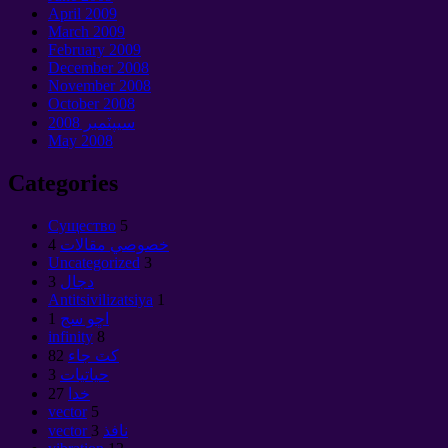
April
2009
March
2009
February
2009
December
2008
November
2008
October
2008
سيپٽمبر 2008
May
2008
Categories
Cущество
5
خصوصي مقالات
4
Uncategorized
3
دجال
3
Antitsivilizatsiya
1
اڇو سج
1
infinity
8
کٽ جاء
82
حياتيات
3
خدا
27
vector
5
vector نافذ
3