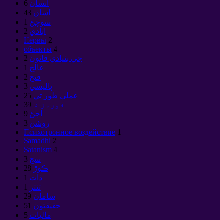
انسان
6
اسان
43
سوچڻ
1
آبادي
2
Нервы
2
объекты
4
جي بنيادي قانون
2
عالج
1
فتح
2
پاليسي
3
عملي طور تي
25
فورمز ۾
39
اچڻ
9
روشن
3
Психотронное воздействие
1
Samadhi
2
Satanism
4
سج
3
ڪوڙ
28
ذات
1
تنتر
1
سامان
29
حقيقتون
51
ماليات
5