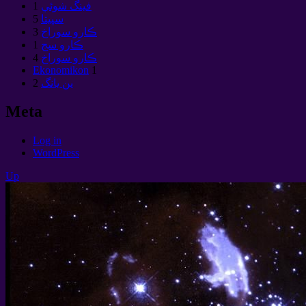
فينگ شوئي
1
سڀيتا
5
ڪارو سوراخ
3
ڪارو سج
1
ڪارو سوراخ
4
Ekonomikon
1
ين يانگ
2
Meta
Log in
WordPress
Up