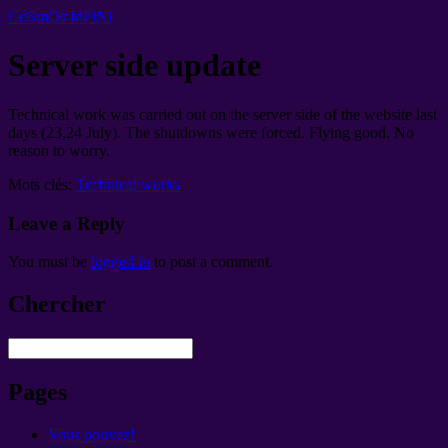
CoSmOs InFiNi
Server side update
Technical work was carried out on the server side of the website last
days
(23,24
July
).
The shutdowns were forced
.
Flying good
.
No
reason to worry
.
Mots clés:
Technical works
Leave a Reply
You must be
logged in
to post a comment
.
Chercher
Pages
Vous pouvez!