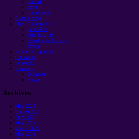
contact
point
coopération
Dans le projet
Flux d’informations
prophéties
Prix ​​de la vie
Télécharger Cosmos
forum
spiritueux apprentis
Ultimatum
Le verdict
Помощь
Беларусь
Russie
Archives
May
2026
August
2025
July
2025
May
2025
janvier 2025
May
2024