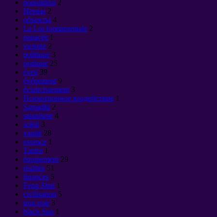
population
2
Нервы
2
объекты
4
La Loi fondamentale
2
panacée
1
victoire
2
politique
3
pratique
25
éveil
39
événement
9
éclaircissement
3
Психотронное воздействие
1
Samadhi
2
satanisme
4
soleil
3
vanité
28
essence
1
Tantra
1
équipement
29
réalités
51
finances
5
Feng Shui
1
civilisation
5
trou noir
3
black Sun
1