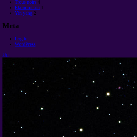
Trous noirs
4
Ekonomikon
1
Yin yang
2
Meta
Log in
WordPress
Up