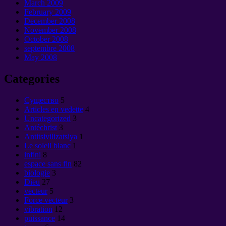
March
2009
February
2009
December
2008
November
2008
October
2008
septembre 2008
May
2008
Categories
Cущество
5
Articles en vedette
4
Uncategorized
3
Antéchrist
3
Antitsivilizatsiya
1
Le soleil blanc
1
infini
8
espace sans fin
82
biologie
3
Dieu
27
vecteur
5
Force vecteur
3
vibration
12
puissance
14