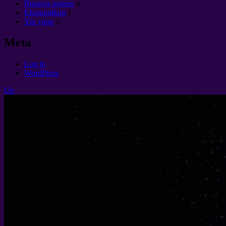
Buracos negros
4
Ekonomikon
1
Yin yang
2
Meta
Log in
WordPress
Up