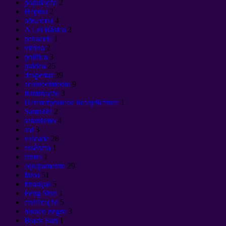
população
2
Нервы
2
объекты
4
A Lei Básica
2
panaceia
1
vitória
2
política
3
prática
25
despertar
39
acontecimento
9
iluminação
3
Психотронное воздействие
1
Samadhi
2
satanismo
4
sol
3
vaidade
28
essência
1
tantra
1
equipamento
29
fatos
51
finanças
5
Feng Shui
1
civilização
5
buraco negro
3
Black Sun
1