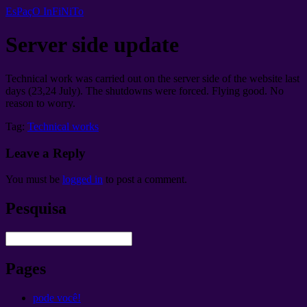
EsPaçO InFiNiTo
Server side update
Technical work was carried out on the server side of the website last
days
(23,24
July
).
The shutdowns were forced
.
Flying good
.
No
reason to worry
.
Tag:
Technical works
Leave a Reply
You must be
logged in
to post a comment
.
Pesquisa
Pages
pode você!