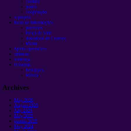
contato
ponto
cooperação
o projeto
fluxo de informações
profecias
Preço da Vida
download de Cosmos
fórum
Spirits aprendizes
ultimato
sentença
Помощь
Беларусь
Rússia
Archives
May
2026
August
2025
July
2025
May
2025
janeiro 2025
May
2024