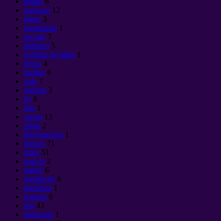
tempo
6
universo
12
gênio
3
montanhas
1
pecado
7
dinheiro
5
Espírito de Maat
1
devas
4
mulher
6
vida
7
soletrar
3
lei
8
arte
1
carma
13
clima
2
Колдовство
1
espaço
71
amor
51
amá-lo
2
matriz
6
meditação
6
medicina
1
homem
6
nós
43
pensando
1