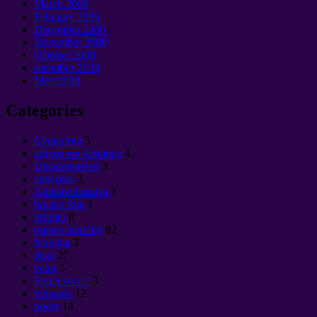
March
2009
February
2009
December
2008
November
2008
October
2008
setembro 2008
May
2008
Categories
Cущество
5
artigos em destaque
4
Uncategorized
3
anticristo
3
Antitsivilizatsiya
1
branco Sun
1
infinito
8
espaço sem fim
82
biologia
3
deus
27
vetor
5
Força vector
3
vibração
12
poder
14