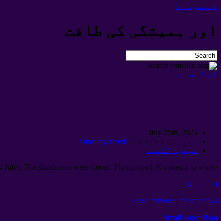
لامحدود خلا
اور ہمیشگی کی طاقت
آر ایس ایس
July 25th
, 2025
میں پوسٹ کیا گیا
Uncategorized
تبصرہ لکھنے
24
July
).
The shutdowns were forced
.
Flying good
.
No reason to worry
(تبصرے)
Flash between the shadows
Small Super Plan