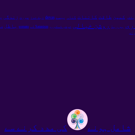
طاقت
کائنات
کمپن
زندگی
پیسے
devas
گناہ
عورت
یکٹر
ایک خدا
ج
ری
روشن خیالی
باطل
ہو رہا
Satanism کے
somato
شع
خوشی ڈسکوری
اض
شامل ہونے
کی مدد کرنے سے