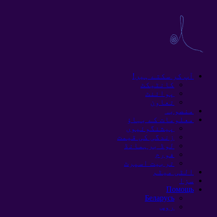
آپ کر سکتے ہیں!
کانٹیکٹ
پوائنٹ
تعاون
منصوبہ
معلومات کے بہاؤ
پیشنگوئیوں
زندگی کی قیمت
لوڈ برہمانڈ
فورم
تربیت اسپرٹ
الٹی میٹم
سزا
Помощь
Беларусь
روس