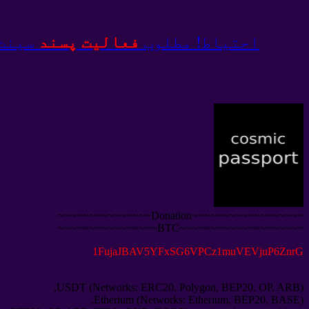
احتیاط! مطلوب
فعالیت پسند
سینٹ 
~~~~~~~~~~~~~~~~~~Donation~~~~~~~~~~~~~~~
~~~~~~~~~~~~~~~~~~~~BTC~~~~~~~~~~~~~~~~
1
FujaJBAV5YFxSG6VPCz1muVEVjuP6ZnrG
USDT
(
Networks
:
ERC20
,
Polygon
,
BEP20
,
OP
,
ARB
),
Etherium
(
Networks
:
Etherium
,
BEP20
,
BASE
),