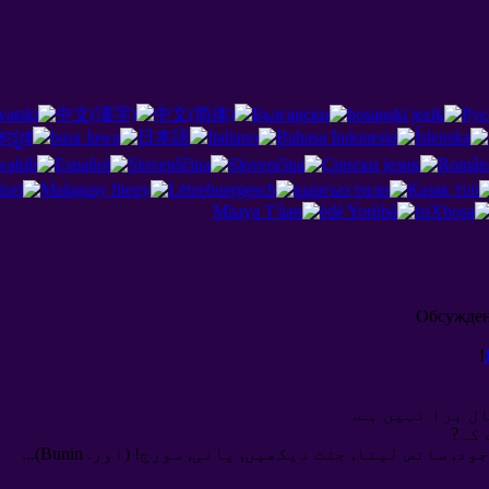
Обсужде
!
ال برا نہیں ہے.
 کہ?