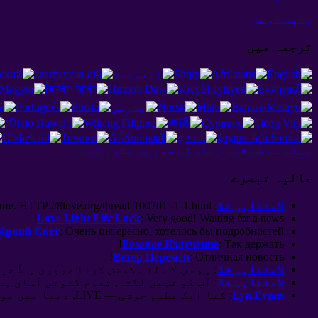
واپس اوپر
ترجمہ میں
پہلے سے طے شدہ زبان کے طور پر مقرر کریں
حالیہ تبصرے
لامتناہی خلا
:
love.org/thread-100701 -1-1.html
. HTTP://8
ние
!
Love Light Life Luck
:
Very good
!
Waiting for a news
Яркий Свет
:
Очень интересно
,
хотелось бы подробностей
!
Розовое Излучение
:
Так держать
!
Ветер Перемен
:
Отличная новость
لامتناہی خلا
: ہم سب کے لئے کوشش کرنا ضروری ہے! خی
لامتناہی خلا
: آپ کو نہیں لگتا, تمام گنوتی آسان ہے
Lyn.Evans
: کیا ایک عظیم خوشی — LIVE, دنیا میں موجود, سانس لینا, جنت دیکھیں, پانی, سورج! (اور. Bunin)...