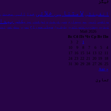
ٹیگز
لامتناہی خلائی
انفینٹی
خدا
الہی محبت
و
بیدا
پریکٹس
ہم
بیداری
مراقبہ
آدمی
اصل گناہ
شعور کی طہارت
سیاہ سوراخ
تہذیب
بیضاوی ، ناصر الدین
بلیک ہول
تصویر
منظر کشی
اعتر
Май
2026
Вс
Сб
Пт
Чт
Ср
Вт
Пн
3
2
1
10
9
8
7
6
5
4
17
16
15
14
13
12
11
24
23
22
21
20
19
18
31
30
29
28
27
26
25
Авг
«
تعاون