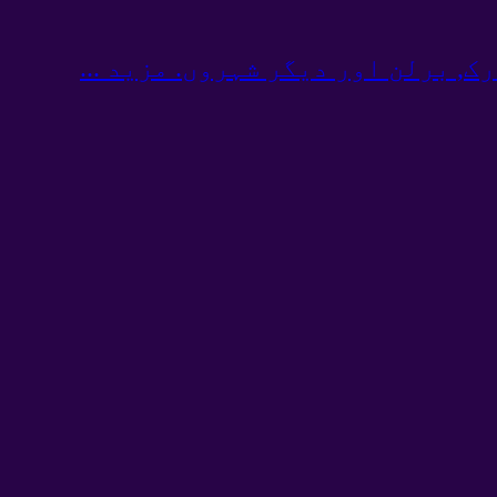
ک, برلن اور دیگر شہروں. مزید ...