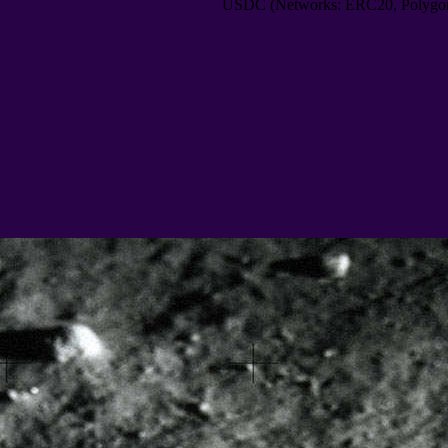
USDC
(
Networks
:
ERC20
,
Polygo