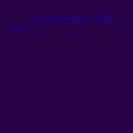
خلائی
سے محبت کرتا ہوں
کرما
میٹرکس
ادو
حقائق
سامان
ٹھیک ٹھیک توانائیاں
ور کا دائرہ کار
دائروں.