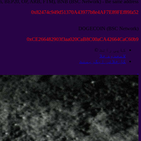
n
,
BEP20
,
OP
,
ARB
,
FTM
),
BNB
(
BSC Network
) -
the same address
0
x82474c949d51370A43977b8e4AF7E89FEf89fa52
DOGECOIN
(
BSC Network
)
0
xCE266482903f3aa020CaB8C00aCA42664CaC60b9
کاپی رائٹ ©
لامحدود خلا
کل خلائی ایگریمنٹ