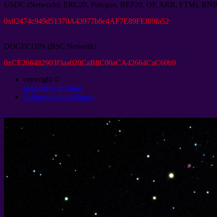
USDC
(
Networks
:
ERC20
,
Polygon
,
BEP20
,
OP
,
ARB
,
FTM
),
BN
0
x82474c949d51370A43977b8e4AF7E89FEf89fa52
DOGECOIN
(
BSC Network
)
0
xCE266482903f3aa020CaB8C00aCA42664CaC60b9
copyright ©
nekonečný kozmos
Celková dohoda Space