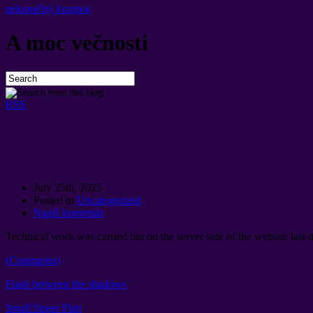
nekonečný kozmos
A moc večnosti
RSS
July 25th
, 2025
Posted in
Uncategorized
Napíš komentár
Technical work was carried out on the server side of the website last 
(
Comments
)
Flash between the shadows
Small Super Plan