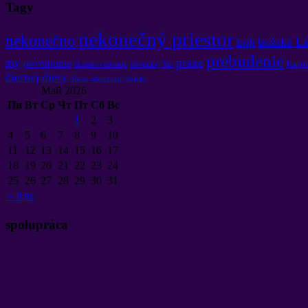
Tagy
nekonečný priestor
nekonečno
boh
božská L
prebudenie
praxe
my
povedomie
happ
pôvodnej Sin
čistenie vedomie
čiernej diery
obraz
obraznosť
objekt
Май
2026
Пн
Вт
Ср
Чт
Пт
Сб
Вс
1
2
3
4
5
6
7
8
9
10
11
12
13
14
15
16
17
18
19
20
21
22
23
24
25
26
27
28
29
30
31
«
Авг
spolupráca