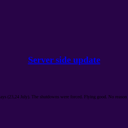
Server side update
days
(23,24
July
).
The shutdowns were forced
.
Flying good
.
No reason 