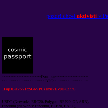
pozor! chcel
aktivisti
v Pe
~~~~~~~~~~~~~~~~~~Donation~~~~~~~~~~~~~~~
~~~~~~~~~~~~~~~~~~~~BTC~~~~~~~~~~~~~~~~
1
FujaJBAV5YFxSG6VPCz1muVEVjuP6ZnrG
USDT
(
Networks
:
ERC20
,
Polygon
,
BEP20
,
OP
,
ARB
),
Etherium
(
Networks
:
Etherium
,
BEP20
,
BASE
),