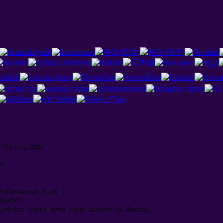
0701 -1-1.html
й
!
yšlienka nie je zlá.
noduché?
 dýchať, vidieť neba, voda, slnečné! (a. Bunin)...