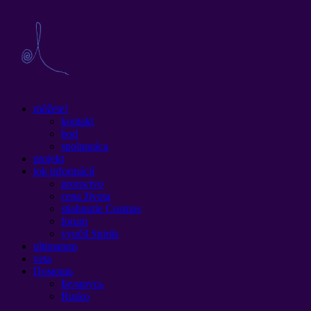
môžete!
kontakt
bod
spolupráca
projekt
tok informácií
proroctvo
cena života
stiahnutie Cosmos
forum
vyučil Spirits
ultimatum
veta
Помощь
Беларусь
Rusko