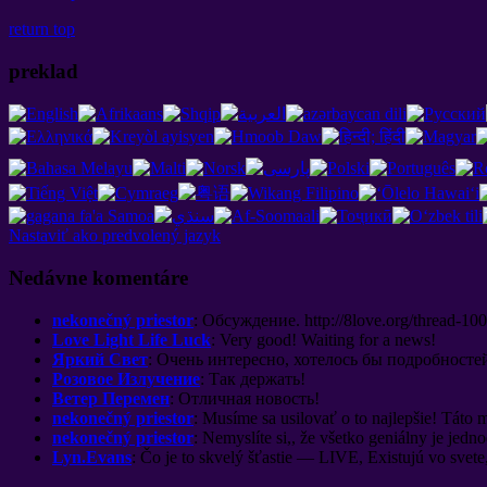
return top
preklad
Nastaviť ako predvolený jazyk
Nedávne komentáre
nekonečný priestor
:
Обсуждение
. http://8
love.org/thread-10
Love Light Life Luck
:
Very good
!
Waiting for a news
!
Яркий Свет
:
Очень интересно
,
хотелось бы подробносте
Розовое Излучение
:
Так держать
!
Ветер Перемен
:
Отличная новость
!
nekonečný priestor
: Musíme sa usilovať o to najlepšie! Táto m
nekonečný priestor
: Nemyslíte si,, že všetko geniálny je jed
Lyn.Evans
: Čo je to skvelý šťastie — LIVE, Existujú vo svete,