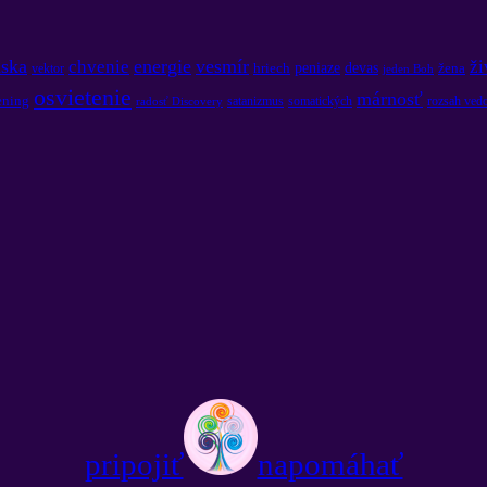
áska
energie
vesmír
chvenie
ži
peniaze
devas
hriech
žena
vektor
jeden Boh
osvietenie
márnosť
ening
satanizmus
somatických
rozsah ved
radosť Discovery
pripojiť
napomáhať