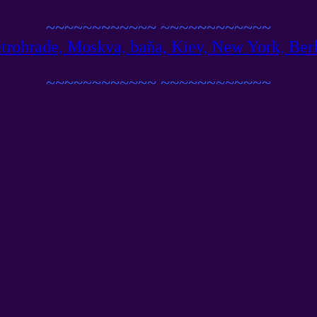
~~~~~~~~~~~~
~~~~~~~~~~~~
trohrade, Moskva, baňa, Kiev, New York, Berlín
~~~~~~~~~~~~
~~~~~~~~~~~~