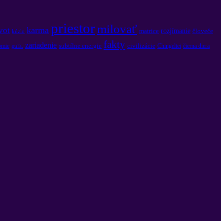
priestor
milovať
karma
vot
rozjímanie
matrice
človeče
kúzlo
fakty
zariadenie
subtílne energie
civilizácie
omie
Chingeltei
čierna diera
guľa.