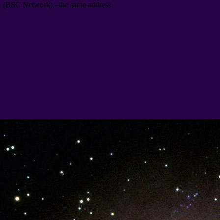
B
(
BSC Network
) -
the same address