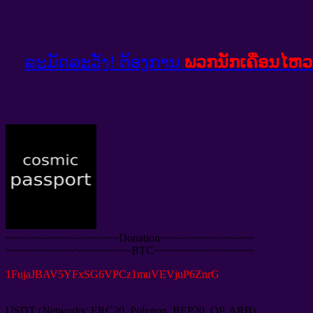
ລະມັດລະວັງ! ຕ້ອງການ
ພວກນັກເຄື່ອນໄຫວ
~~~~~~~~~~~~~~~~~~Donation~~~~~~~~~~~~~~~
~~~~~~~~~~~~~~~~~~~~BTC~~~~~~~~~~~~~~~~
1
FujaJBAV5YFxSG6VPCz1muVEVjuP6ZnrG
USDT
(
Networks
:
ERC20
,
Polygon
,
BEP20
,
OP
,
ARB
),