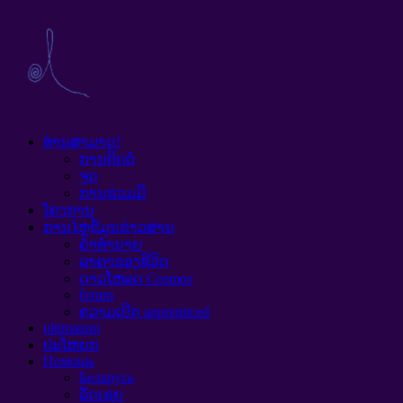
ທ່ານສາມາດ!
ການຕິດຕໍ່
ຈຸດ
ການຮ່ວມມື
ໂຄງການ
ການໄຫຼຂໍ້ມູນຂ່າວສານ
ຄໍາທໍານາຍ
ລາຄາຂອງຊີວິດ
ດາວໂຫລດ Cosmos
forum
ຄວາມເບີກ apprenticed
ultimatum
ປະໂຫຍກ
Помощь
Беларусь
ລັດເຊຍ