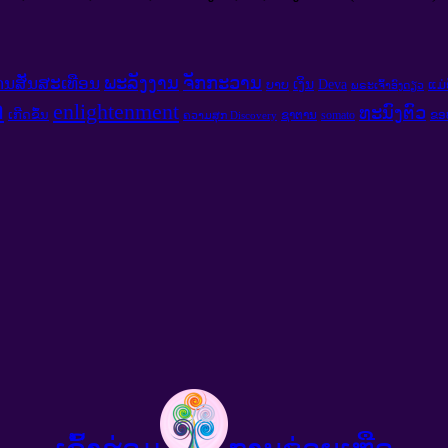
ພະລັງງານ
ຈັກກະວານ
ານສັ່ນສະເທືອນ
ເງິນ
Deva
ບາບ
ແມ່
ພຣະເຈົ້າອົງດຽວ
ກ
enlightenment
ທະນົງຕົວ
ເກີດຂຶ້ນ
ຊາຕານ
somato
ຂອ
ຄວາມສຸກ Discovery