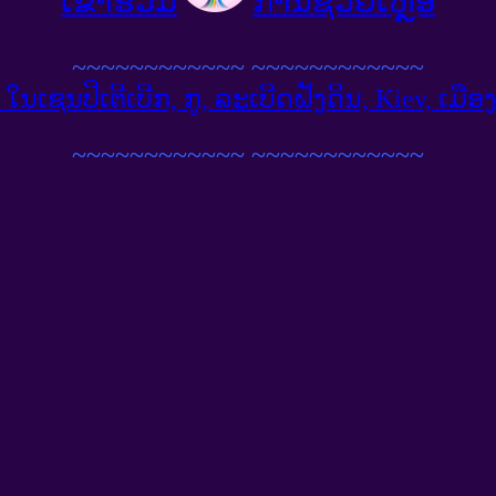
ເຂົ້າຮ່ວມ
ການຊ່ວຍເຫຼືອ
~~~~~~~~~~~~
~~~~~~~~~~~~
ໃນເຊນປີເຕີເບີກ, ກູ, ລະເບີດຝັງດິນ, Kiev, ເມືອງ​
~~~~~~~~~~~~
~~~~~~~~~~~~