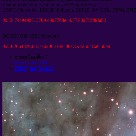
Etherium
(
Networks
:
Etherium
,
BEP20
,
BASE
),
USDC
(
Networks
:
ERC20
,
Polygon
,
BEP20
,
OP
,
ARB
,
FTM
),
BN
0
x82474c949d51370A43977b8e4AF7E89FEf89fa52
DOGECOIN
(
BSC Network
)
0
xCE266482903f3aa020CaB8C00aCA42664CaC60b9
ຫງວນລິຂະສິດ ©
ການ cosmos ນິດ
ຂໍ້ຕົກລົງຊ່ອງທັງຫມົດ