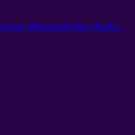
ນີວ​ຢອກ, ເບີລິນແລະເມືອງອື່ນໆ. ເພີ່ມເຕີມ ...