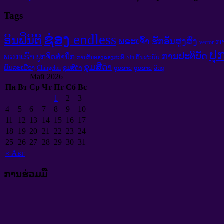
Tags
ຊ່ອງ endless
ອິນຟິນິຕີ້
ພຣະເຈົ້າ
ຮັກອັນສູງສົ່ງ
ກ
vector
ປຸ
ການປະຕິບັດ
ພວກເຮົາ
ປູກຈິດສໍານຶກ
Sin ຕົ້ນສະບັບ
ການກັ່ນຕອງຂອງສະຕິ
ຂຸມສີດໍາ
ພົນລະເມືອງ
Chingeltei
ຂຸມສີດໍາ
ຮູບພາບ
ຮູບພາບ
ວັດຖຸ
Май
2026
Пн
Вт
Ср
Чт
Пт
Сб
Вс
1
2
3
4
5
6
7
8
9
10
11
12
13
14
15
16
17
18
19
20
21
22
23
24
25
26
27
28
29
30
31
«
Авг
ການຮ່ວມມື