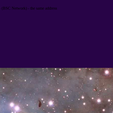
B
(
BSC Network
) -
the same address