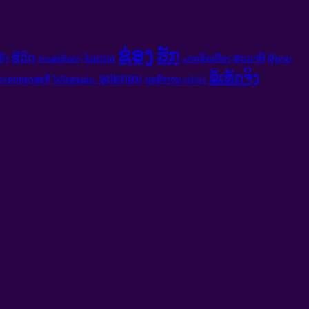
ຊ່ອງ
ຮັກ
karma
ຊີວິດ
ສະມາທິ
ຍິງ
ມາຕຣິກເບື້ອງ
ຜູ້ຊາຍ
ການສະກົດຄໍາ
ຂໍ້ເທັດຈິງ
ອຸປະກອນ
ພະລັງງານ subtle
ບເຂດຂອງສະຕິ
ໂຟໂຕສະເຟຍ.