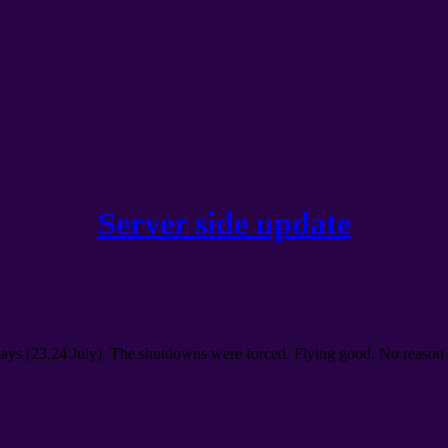
Server side update
days
(23,24
July
).
The shutdowns were forced
.
Flying good
.
No reason 