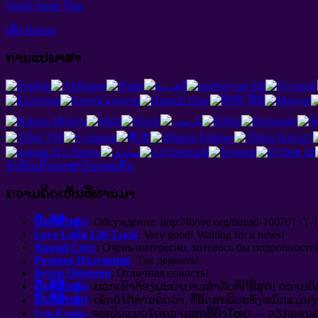
Small Super Plan
ເທິງ Return
ການແປພາສາ
ກໍານົດເປັນພາສາໃນຕອນຕົ້ນ
ຄວາມຄິດເຫັນທີ່ຜ່ານມາ
ພື້ນທີ່ສິ້ນສຸດ
:
Обсуждение
. http://8
love.org/thread-100701 -1-1
Love Light Life Luck
:
Very good
!
Waiting for a news
!
Яркий Свет
:
Очень интересно
,
хотелось бы подробносте
Розовое Излучение
:
Так держать
!
Ветер Перемен
:
Отличная новость
!
ພື້ນທີ່ສິ້ນສຸດ
: ພວກເຮົາຕ້ອງພະຍາຍາມສໍາລັບທີ່ດີທີ່ສຸດ! ຄວາມຄິດດ
ພື້ນທີ່ສິ້ນສຸດ
: ເຮັດບໍ່ໄດ້ທ່ານຄິດວ່າ, ທີ່ອັດສະລິຍະທັງຫມົດແມ່ນ
Lyn.Evans
: ຈະເປັນແນວໃດຄວາມສຸກທີ່ຍິ່ງໃຫຍ່ — ວຽກອອນລາຍ,