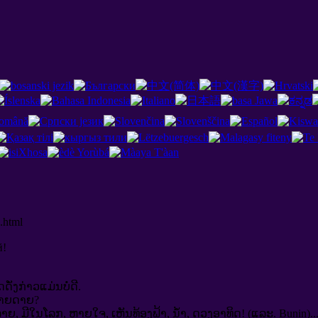
.html
й
!
ັ່ງກ່າວແມ່ນບໍ່ດີ.
ງ່າຍດາຍ?
 ມີໃນໂລກ, ຫາຍໃຈ, ເຫັນທ້ອງຟ້າ, ນ້ໍາ, ດວງອາທິດ! (ແລະ. Bunin)..